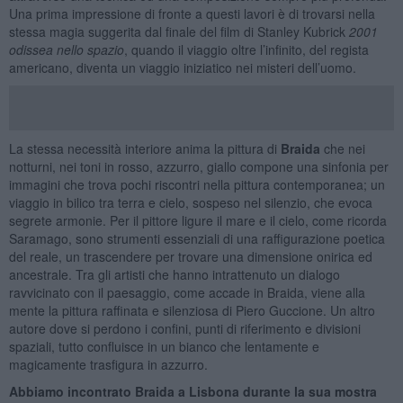
Una prima impressione di fronte a questi lavori è di trovarsi nella
stessa magia suggerita dal finale del film di Stanley Kubrick
2001
odissea nello spazio
, quando il viaggio oltre l’infinito, del regista
americano, diventa un viaggio iniziatico nei misteri dell’uomo.
La stessa necessità interiore anima la pittura di
Braida
che nei
notturni, nei toni in rosso, azzurro, giallo compone una sinfonia per
immagini che trova pochi riscontri nella pittura contemporanea; un
viaggio in bilico tra terra e cielo, sospeso nel silenzio, che evoca
segrete armonie. Per il pittore ligure il mare e il cielo, come ricorda
Saramago, sono strumenti essenziali di una raffigurazione poetica
del reale, un trascendere per trovare una dimensione onirica ed
ancestrale. Tra gli artisti che hanno intrattenuto un dialogo
ravvicinato con il paesaggio, come accade in Braida, viene alla
mente la pittura raffinata e silenziosa di Piero Guccione. Un altro
autore dove si perdono i confini, punti di riferimento e divisioni
spaziali, tutto confluisce in un bianco che lentamente e
magicamente trasfigura in azzurro.
Abbiamo incontrato Braida a Lisbona durante la sua mostra