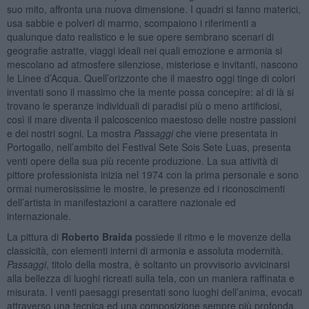
suo mito, affronta una nuova dimensione. I quadri si fanno materici,
usa sabbie e polveri di marmo, scompaiono i riferimenti a
qualunque dato realistico e le sue opere sembrano scenari di
geografie astratte, viaggi ideali nei quali emozione e armonia si
mescolano ad atmosfere silenziose, misteriose e invitanti, nascono
le Linee d’Acqua. Quell’orizzonte che il maestro oggi tinge di colori
inventati sono il massimo che la mente possa concepire: al di là si
trovano le speranze individuali di paradisi più o meno artificiosi,
così il mare diventa il palcoscenico maestoso delle nostre passioni
e dei nostri sogni. La mostra
Passaggi
che viene presentata in
Portogallo, nell’ambito del Festival Sete Sois Sete Luas, presenta
venti opere della sua più recente produzione. La sua attività di
pittore professionista inizia nel 1974 con la prima personale e sono
ormai numerosissime le mostre, le presenze ed i riconoscimenti
dell’artista in manifestazioni a carattere nazionale ed
internazionale.
La pittura di
Roberto Braida
possiede il ritmo e le movenze della
classicità, con elementi interni di armonia e assoluta modernità.
Passaggi
, titolo della mostra, è soltanto un provvisorio avvicinarsi
alla bellezza di luoghi ricreati sulla tela, con un maniera raffinata e
misurata. I venti paesaggi presentati sono luoghi dell’anima, evocati
attraverso una tecnica ed una composizione sempre più profonda.