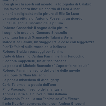
​Con gli occhi aperti sul mondo: la fotografia di Calabrò
Una favola senza fine: un ricordo di Luca Alinari
Liricità e religiosità nella pittura di Elio De Luca
La magica pittura di Antonio Possenti: un ricordo
Luca Bellandi e l’incanto della pittura
​Roberto Gasperini: il sogno della pittura
I sogni e le utopie di Gennaro Strazzullo
La pittura lirica di Giampaolo Talani a Siena
​Marco Klee Fallani, un viaggio tra le cose con leggerezza
​Pier Toffoletti sulle tracce della bellezza
​Roberto Braida : passaggi per l’anima
​L’arte di Massimo Cantini Parrini nel film Pinocchio
Eleonora Cappelletti, un’attrice toscana
​La poesia di Michele Brancale : “L’apocrifo nel baule"
Roberto Fanari nel regno dei cieli e delle nuvole
Le utopie di Clara Mallegni
​La poesia misteriosa di Atchugarry
Carla Tolomeo, la poesia dell’arte
Pino Procopio: il regno della fantasia
Thomas Berra e la nuova pittura italiana
Giampaolo Talani, la sua "anima sola" a Firenze
Il mio Kubrick: conversazione con Andrea Gnocchi