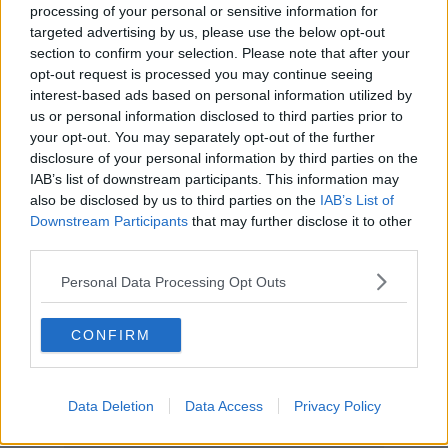
hai realizzato dei laboratori creativi?
processing of your personal or sensitive information for
targeted advertising by us, please use the below opt-out
L’incontro con i bambini e i ragazzi del posto è stata straordinaria.
section to confirm your selection. Please note that after your
Ho trovato degli studenti molto attenti, curiosi ed educati. I loro
opt-out request is processed you may continue seeing
insegnanti hanno innescato il magico sentimento del rispetto.
interest-based ads based on personal information utilized by
Quando tornerò in Italia, nel mio studio, le emozioni e i sentimenti
us or personal information disclosed to third parties prior to
che ho provato si tradurranno in nuovi colori, in nuove cromie.
your opt-out. You may separately opt-out of the further
In passato altri autori da Antonio Possenti a Giampaolo
disclosure of your personal information by third parties on the
Talani, da Luca Alinari a Ugo Nespolo hanno subito il fascino
IAB’s list of downstream participants. This information may
del Portogallo. In te quali emozioni ha suscitato questo
also be disclosed by us to third parties on the
IAB’s List of
viaggio ?
Downstream Participants
that may further disclose it to other
Lo definirei un sottile filo di seta che lega insieme amicizia,
third parties.
passione, creatività. E’ importante affrontare esperienze nuove per
un’artista, un autore si deve far contaminare ed influenzare da
Personal Data Processing Opt Outs
mondi diversi e lontani. Bisogna non avere mai risposte, ma porsi,
in continuazione, nuove domande che guardano al domani e al
CONFIRM
futuro, senza dimenticare la nostra storia.
Riccardo Ferrucci
Data Deletion
Data Access
Privacy Policy