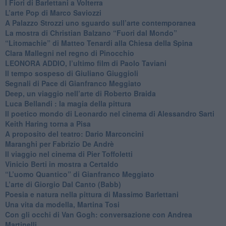
​I Fiori di Barlettani a Volterra
​L’arte Pop di Marco Saviozzi
​A Palazzo Strozzi uno sguardo sull’arte contemporanea
La mostra di Christian Balzano “Fuori dal Mondo”
​“Litomachie” di Matteo Tenardi alla Chiesa della Spina
​Clara Mallegni nel regno di Pinocchio
​LEONORA ADDIO, l’ultimo film di Paolo Taviani
Il tempo sospeso di Giuliano Giuggioli
Segnali di Pace di Gianfranco Meggiato
​Deep, un viaggio nell’arte di Roberto Braida
​Luca Bellandi : la magia della pittura
​Il poetico mondo di Leonardo nel cinema di Alessandro Sarti
​Keith Haring torna a Pisa
​A proposito del teatro: Dario Marconcini
Maranghi per Fabrizio De Andrè
​Il viaggio nel cinema di Pier Toffoletti
Vinicio Berti in mostra a Certaldo
“L’uomo Quantico” di Gianfranco Meggiato
​L’arte di Giorgio Dal Canto (Babb)
Poesia e natura nella pittura di Massimo Barlettani
Una vita da modella, Martina Tosi
​Con gli occhi di Van Gogh: conversazione con Andrea
Martinelli