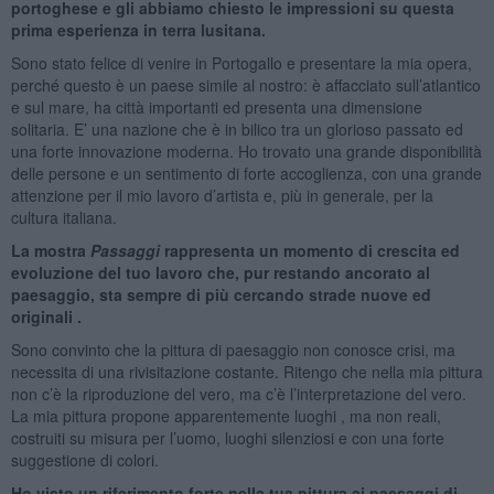
portoghese e gli abbiamo chiesto le impressioni su questa
prima esperienza in terra lusitana.
Sono stato felice di venire in Portogallo e presentare la mia opera,
perché questo è un paese simile al nostro: è affacciato sull’atlantico
e sul mare, ha città importanti ed presenta una dimensione
solitaria. E’ una nazione che è in bilico tra un glorioso passato ed
una forte innovazione moderna. Ho trovato una grande disponibilità
delle persone e un sentimento di forte accoglienza, con una grande
attenzione per il mio lavoro d’artista e, più in generale, per la
cultura italiana.
La mostra
Passaggi
rappresenta un momento di crescita ed
evoluzione del tuo lavoro che, pur restando ancorato al
paesaggio, sta sempre di più cercando strade nuove ed
originali .
Sono convinto che la pittura di paesaggio non conosce crisi, ma
necessita di una rivisitazione costante. Ritengo che nella mia pittura
non c’è la riproduzione del vero, ma c’è l’interpretazione del vero.
La mia pittura propone apparentemente luoghi , ma non reali,
costruiti su misura per l’uomo, luoghi silenziosi e con una forte
suggestione di colori.
Ho visto un riferimento forte nella tua pittura ai paesaggi di