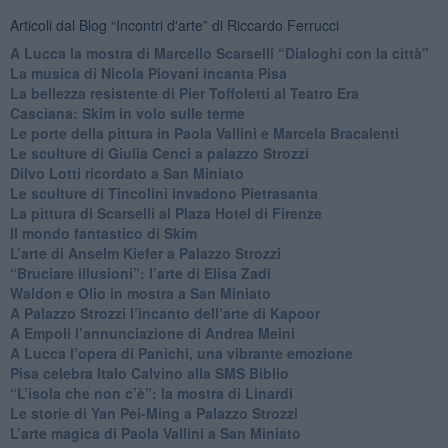
Articoli dal Blog “Incontri d'arte” di Riccardo Ferrucci
A Lucca la mostra di Marcello Scarselli “Dialoghi con la città"
​La musica di Nicola Piovani incanta Pisa
​La bellezza resistente di Pier Toffoletti al Teatro Era
​Casciana: Skim in volo sulle terme
​Le porte della pittura in Paola Vallini e Marcela Bracalenti
​Le sculture di Giulia Cenci a palazzo Strozzi
​Dilvo Lotti ricordato a San Miniato
​Le sculture di Tincolini invadono Pietrasanta
La pittura di Scarselli al Plaza Hotel di Firenze
​Il mondo fantastico di Skim
​L’arte di Anselm Kiefer a Palazzo Strozzi
​“Bruciare illusioni”: l’arte di Elisa Zadi
​Waldon e Olio in mostra a San Miniato
​A Palazzo Strozzi l’incanto dell’arte di Kapoor
​A Empoli l’annunciazione di Andrea Meini
A Lucca l’opera di Panichi, una vibrante emozione
Pisa celebra Italo Calvino alla SMS Biblio
“L’isola che non c’è”: la mostra di Linardi
​Le storie di Yan Pei-Ming a Palazzo Strozzi
​L’arte magica di Paola Vallini a San Miniato