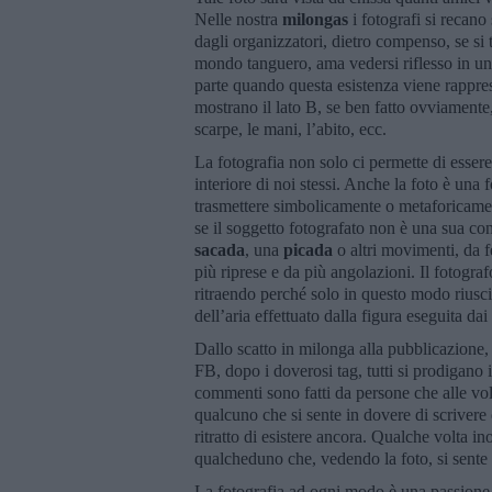
Nelle nostra
milongas
i fotografi si recano
dagli organizzatori, dietro compenso, se si 
mondo tanguero, ama vedersi riflesso in una
parte quando questa esistenza viene rappre
mostrano il lato B, se ben fatto ovviamente,
scarpe, le mani, l’abito, ecc.
La fotografia non solo ci permette di essere
interiore di noi stessi. Anche la foto è una
trasmettere simbolicamente o metaforicament
se il soggetto fotografato non è una sua co
sacada
, una
picada
o altri movimenti, da f
più riprese e da più angolazioni. Il fotograf
ritraendo perché solo in questo modo riusci
dell’aria effettuato dalla figura eseguita da
Dallo scatto in milonga alla pubblicazione
FB, dopo i doverosi tag, tutti si prodigan
commenti sono fatti da persone che alle v
qualcuno che si sente in dovere di scrivere
ritratto di esistere ancora. Qualche volta in
qualcheduno che, vedendo la foto, si sente 
La fotografia ad ogni modo è una passione e