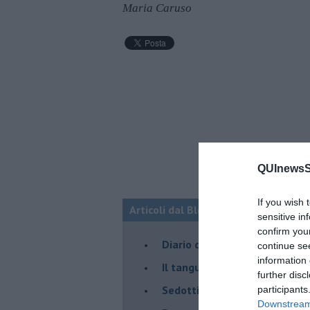
Maria Caruso
QUInewsSi
If you wish 
Articoli dal Blog “Parole milonguere
sensitive in
confirm you
Diario di una tanghera
continue se
information 
Il tanguero che entra in pista
further disc
Sedotti e abbandonati nel ta
participants
Downstream 