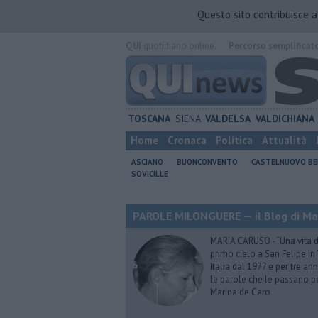
Questo sito contribuisce 
QUI
quotidiano online.
Percorso semplificat
TOSCANA
SIENA
VALDELSA
VALDICHIANA
Home
Cronaca
Politica
Attualità
ASCIANO
BUONCONVENTO
CASTELNUOVO B
SOVICILLE
PAROLE MILONGUERE — il Blog di Ma
MARIA CARUSO - “Una vita da 
primo cielo a San Felipe in 
Italia dal 1977 e per tre ann
le parole che le passano p
Marina de Caro