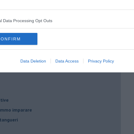
l Data Processing Opt Outs
nda
CONFIRM
Data Deletion
Data Access
Privacy Policy
no
tive
remmo imparare
tangueri