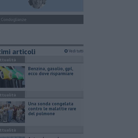
Condoglianze
imi articoli
Vedi tutti
ttualità
​Benzina, gasolio, gpl,
ecco dove risparmiare
ttualità
Una sonda congelata
contro le malattie rare
del polmone
ttualità