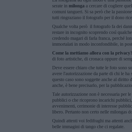
serate in
milonga
a cercare di cogliere quel
comuni tangueri. Si sa però che la passione 
tutti ringraziano il fotografo per il dono ri
Qualche volta però il fotografo fa dei dan
restare in incognito scoprendo così qualche 
credendo magari di farla franca, perché lont
immortalati in modo inconfondibile, in post
Come la mettiamo allora con la privacy
di foto artistiche, di cronaca oppure di sem
Deve essere chiaro che tutte le foto sono so
avere l'autorizzazione da parte di chi le h
questo caso sono soggette anche al diritto
anche, è bene precisarlo, per la pubblicazi
Tale autorizzazione non è necessaria per le 
pubblici o che ricoprono incarichi pubblici,
avvenimenti, cerimonie di interesse pubblic
libero. Pertanto non certo nelle milongas d
Quindi attenti voi fedifraghi ma attenti anc
belle immagini di tango che ci regalate.