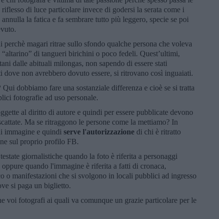
 riflesso di luce particolare invece di godersi la serata come i
annulla la fatica e fa sembrare tutto più leggero, specie se poi
cevuto.
ni perchè magari ritrae sullo sfondo qualche persona che voleva
“altarino” di tangueri birichini o poco fedeli. Quest’ultimi,
ani dalle abituali milongas, non sapendo di essere stati
i dove non avrebbero dovuto essere, si ritrovano così inguaiati.
?
Qui dobbiamo fare una sostanziale differenza e cioè se si tratta
plici fotografie ad uso personale.
ggette al diritto di autore e quindi per essere pubblicate devono
a scattate. Ma se ritraggono le persone come la mettiamo? In
 di immagine e quindi
serve l'autorizzazione
di chi è ritratto
one sul proprio profilo FB.
testate giornalistiche quando la foto è riferita a personaggi
 oppure quando l'immagine è riferita a fatti di cronaca,
o o manifestazioni che si svolgono in locali pubblici ad ingresso
ove si paga un biglietto.
he voi fotografi ai quali va comunque un grazie particolare per le