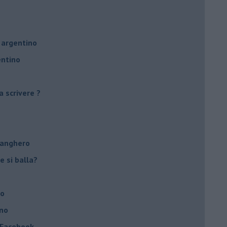
 argentino
entino
a scrivere ?
tanghero
e si balla?
no
ino
a Facebook