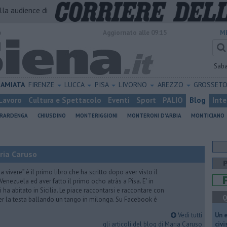
alla audience di
o
Aggiornato alle 09:15
M
Sab
AMIATA
FIRENZE
LUCCA
PISA
LIVORNO
AREZZO
GROSSET
Lavoro
Cultura e Spettacolo
Eventi
Sport
PALIO
Blog
Inte
ERARDENGA
CHIUSDINO
MONTERIGGIONI
MONTERONI D'ARBIA
MONTICIANO
ria Caruso
vivere” è il primo libro che ha scritto dopo aver visto il
Venezuela ed aver fatto il primo ocho atràs a Pisa. E' in
i ha abitato in Sicilia. Le piace raccontarsi e raccontare con
Q
er la testa ballando un tango in milonga. Su Facebook è
Vedi tutti
​Un 
gli articoli del blog di Maria Caruso
civ