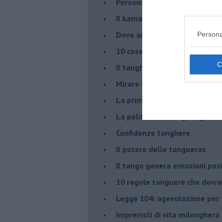
Personalità tanguera
Il kamasutango
Dove andiamo stasera?
Persona
10 cose da non dire a fine ta
Il tanghero odioso
Mirare con la PNL
La prima volta
La politica nel tango argenti
Confidenze tanghere
Il potere delle tangueras
Il tango genera emozioni posi
10 regole tanguere che dov
Legge 104: agevolazione per 
Imprevisti di vita milonghera