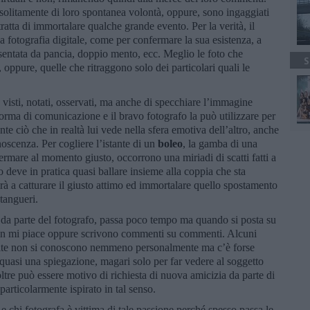
 solitamente di loro spontanea volontà, oppure, sono ingaggiati
tratta di immortalare qualche grande evento. Per la verità, il
 fotografia digitale, come per confermare la sua esistenza, a
sentata da pancia, doppio mento, ecc. Meglio le foto che
S
 oppure, quelle che ritraggono solo dei particolari quali le
 visti, notati, osservati, ma anche di specchiare l’immagine
 forma di comunicazione e il bravo fotografo la può utilizzare per
e ciò che in realtà lui vede nella sfera emotiva dell’altro, anche
noscenza. Per cogliere l’istante di un
boleo
, la gamba di una
ermare al momento giusto, occorrono una miriadi di scatti fatti a
o deve in pratica quasi ballare insieme alla coppia che sta
rà a catturare il giusto attimo ed immortalare quello spostamento
i tangueri.
, da parte del fotografo, passa poco tempo ma quando si posta su
o in mi piace oppure scrivono commenti su commenti. Alcuni
olte non si conoscono nemmeno personalmente ma c’è forse
 quasi una spiegazione, magari solo per far vedere al soggetto
oltre può essere motivo di richiesta di nuova amicizia da parte di
particolarmente ispirato in tal senso.
 chi fotografa è vittima di tale passione perché spesso passa le