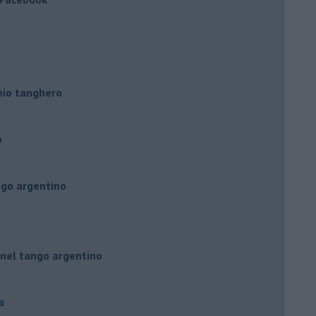
hio tanghero
o
ngo argentino
 nel tango argentino
a