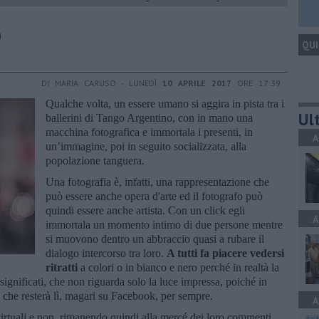
o
QUI
DI MARIA CARUSO - LUNEDÌ
10 APRILE 2017
ORE 17:39
Qualche volta, un essere umano si aggira in pista tra i
Ult
ballerini di Tango Argentino, con in mano una
macchina fotografica e immortala i presenti, in
A
un’immagine, poi in seguito socializzata, alla
popolazione tanguera.
Una fotografia è, infatti, una rappresentazione che
può essere anche opera d'arte ed il fotografo può
quindi essere anche artista. Con un click egli
A
immortala un momento intimo di due persone mentre
si muovono dentro un abbraccio quasi a rubare il
dialogo intercorso tra loro.
A tutti fa piacere vedersi
ritratti
a colori o in bianco e nero perché in realtà la
 significati, che non riguarda solo la luce impressa, poiché in
 che resterà lì, magari su Facebook, per sempre.
A
 virtuali e non, rimanendo quindi alla mercé dei loro commenti.