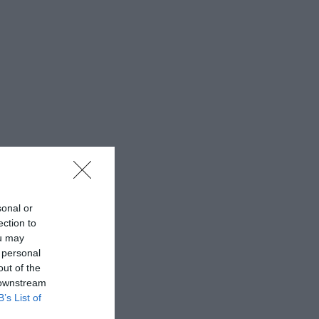
sonal or
ection to
ou may
 personal
out of the
 downstream
B’s List of