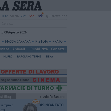
23°
33°
ETEO:
SIENA
QuiNews.net
ato
08 Agosto 2026
O
MASSA CARRARA
PISTOIA
PRATO
rviste
Animali
Pubblicità
Contatti
MURLO
RAPOLANO TERME
SIENA
ui Blog
di Adolfo Santoro
DISINCANTATO
esempio di
ismo