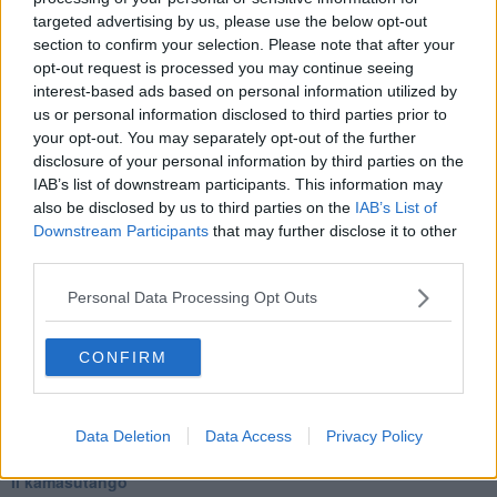
Ecco perché Gesù e il Verbo del tango rimarranno eternamente
targeted advertising by us, please use the below opt-out
viventi.
section to confirm your selection. Please note that after your
Maria Caruso
opt-out request is processed you may continue seeing
interest-based ads based on personal information utilized by
us or personal information disclosed to third parties prior to
your opt-out. You may separately opt-out of the further
disclosure of your personal information by third parties on the
IAB’s list of downstream participants. This information may
Se vuoi leggere le notizie principali della Toscana iscriviti alla
also be disclosed by us to third parties on the
IAB’s List of
Newsletter QUInews - ToscanaMedia.
Arriva gratis tutti i giorni
Downstream Participants
that may further disclose it to other
alle 20:00 direttamente nella tua casella di posta.
third parties.
Basta cliccare
QUI
Personal Data Processing Opt Outs
Ti potrebbe interessare anche:
CONFIRM
Articoli dal Blog “Parole milonguere” di Maria Caruso
Diario di una tanghera
Il tanguero che entra in pista
Sedotti e abbandonati nel tango argentino
Data Deletion
Data Access
Privacy Policy
Personalità tanguera
Il kamasutango