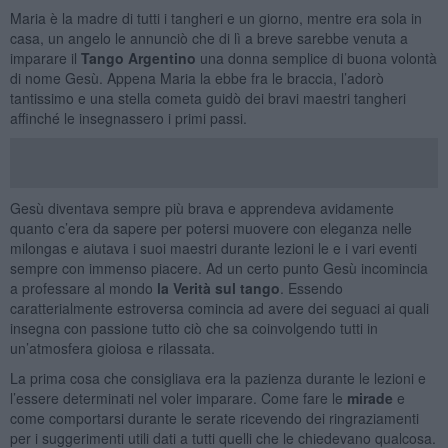
Maria è la madre di tutti i tangheri e un giorno, mentre era sola in
casa, un angelo le annunciò che di lì a breve sarebbe venuta a
imparare il
Tango Argentino
una donna semplice di buona volontà
di nome Gesù. Appena Maria la ebbe fra le braccia, l’adorò
tantissimo e una stella cometa guidò dei bravi maestri tangheri
affinché le insegnassero i primi passi.
Gesù diventava sempre più brava e apprendeva avidamente
quanto c’era da sapere per potersi muovere con eleganza nelle
milongas e aiutava i suoi maestri durante lezioni le e i vari eventi
sempre con immenso piacere. Ad un certo punto Gesù incomincia
a professare al mondo
la Verità sul tango
. Essendo
caratterialmente estroversa comincia ad avere dei seguaci ai quali
insegna con passione tutto ciò che sa coinvolgendo tutti in
un’atmosfera gioiosa e rilassata.
La prima cosa che consigliava era la pazienza durante le lezioni e
l’essere determinati nel voler imparare. Come fare le
mirade
e
come comportarsi durante le serate ricevendo dei ringraziamenti
per i suggerimenti utili dati a tutti quelli che le chiedevano qualcosa.