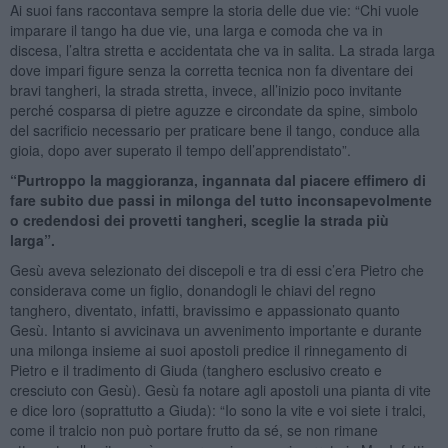
Ai suoi fans raccontava sempre la storia delle due vie: “Chi vuole
imparare il tango ha due vie, una larga e comoda che va in
discesa, l’altra stretta e accidentata che va in salita. La strada larga
dove impari figure senza la corretta tecnica non fa diventare dei
bravi tangheri, la strada stretta, invece, all’inizio poco invitante
perché cosparsa di pietre aguzze e circondate da spine, simbolo
del sacrificio necessario per praticare bene il tango, conduce alla
gioia, dopo aver superato il tempo dell’apprendistato”.
“Purtroppo la maggioranza, ingannata dal piacere effimero di
fare subito due passi in milonga del tutto inconsapevolmente
o credendosi dei provetti tangheri, sceglie la strada più
larga”.
Gesù aveva selezionato dei discepoli e tra di essi c’era Pietro che
considerava come un figlio, donandogli le chiavi del regno
tanghero, diventato, infatti, bravissimo e appassionato quanto
Gesù. Intanto si avvicinava un avvenimento importante e durante
una milonga insieme ai suoi apostoli predice il rinnegamento di
Pietro e il tradimento di Giuda (tanghero esclusivo creato e
cresciuto con Gesù). Gesù fa notare agli apostoli una pianta di vite
e dice loro (soprattutto a Giuda): “Io sono la vite e voi siete i tralci,
come il tralcio non può portare frutto da sé, se non rimane