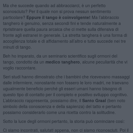
Ma che succede quando ad abbracciarci, è un perfetto
sconosciuto? Per il quale non si prova nessun sentimento
particolare?
Eppure il tango è coinvolgente!
Ma l’abbraccio
tanghero è genuino, senza secondi fini e tende naturalmente a
ripristinare quella paura arcaica che ci mette sulla difensiva di
fronte agli estranei in generale. La stretta tanghera è una forma di
accoglienza totale e di affidamento all’altro e tutto succede nei tre
minuti di tango.
Beh ho imparato, da un seminario scientifico sugli ormoni del
tango, condotto da un
medico tanghero
, alcune peculiarità che vi
voglio raccontare.
Seri studi hanno dimostrato che i bambini che ricevevano massaggi
dalle infermiere, nonostante non fossero le loro madri, ne traevano
ugualmente beneficio perché gli esseri umani hanno bisogno di
questo tipo di contatto per il completo e positivo sviluppo cognitivo.
L’abbraccio rappresenta, possiamo dire, il
Santo Graal
(ben noto
simbolo della conoscenza e della sapienza) del tatto e pertanto
possiamo considerarlo come una ricetta contro la solitudine.
Sotto la luce degli ormoni pertanto, la storia può cominciare così:
Ci siamo incontrati, salutati appena, non ci siamo riconosciuti. Poi il