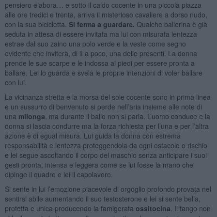
pensiero elabora… e sotto il caldo cocente in una piccola piazza
alle ore tredici e trenta, arriva il misterioso cavaliere a dorso nudo,
con la sua bicicletta.
Si ferma a guardare.
Qualche ballerina è già
seduta in attesa di essere invitata ma lui con misurata lentezza
estrae dal suo zaino una polo verde e la veste come segno
evidente che inviterà, di lì a poco, una delle presenti. La donna
prende le sue scarpe e le indossa ai piedi per essere pronta a
ballare. Lei lo guarda e svela le proprie intenzioni di voler ballare
con lui.
La vicinanza stretta e la morsa del sole cocente sono in prima linea
e un sussurro di benvenuto si perde nell’aria insieme alle note di
una
milonga
, ma durante il ballo non si parla. L’uomo conduce e la
donna si lascia condurre ma la forza richiesta per l’una e per l’altra
azione è di egual misura. Lui guida la donna con estrema
responsabilità e lentezza proteggendola da ogni ostacolo o rischio
e lei segue ascoltando il corpo del maschio senza anticipare i suoi
gesti pronta, intensa e leggera come se lui fosse la mano che
dipinge il quadro e lei il capolavoro.
Si sente in lui l’emozione piacevole di orgoglio profondo provata nel
sentirsi abile aumentando il suo testosterone e lei si sente bella,
protetta e unica producendo la famigerata
ossitocina
. Il tango non