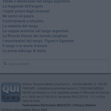
Tende e mantovane nel tango argentino
La leggenda dell'angelo
I super poteri degli avanzati
​Né carne né pesce
Il principiante e shoshin
La malattia del tango
Le coppie storiche nel tango argentino
​Le Piccole Donne del mondo tanghero
I moschettieri del tango. Figure e figurette
Il tango e le storie d'amore
​La prima milonga di Anita
Editore Toscana Media Channel srl - Via Dei Martelli, 8 - 50129
FIRENZE - info@toscanamediachannel.it. TOSCANA MEDIA
NEWS quotidiano on line registrato presso il Tribunale di Firenze
al n. 5935 del 27.09.2013. Iscrizione ROC 22105 - C.F. e P.Iva
0620787048
Fatturazione Elettronica M5UXCR1 |
Privacy Nielsen
Direttore responsabile Marco Migli