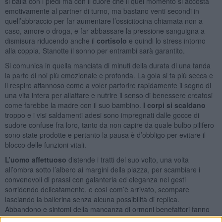
si balla con i piedi ma con il cuore che il quel momento si accosta
emotivamente al partner di turno, ma bastano venti secondi in
quell’abbraccio per far aumentare l’ossicitocina chiamata non a
caso, amore o droga, e far abbassare la pressione sanguigna a
dismisura riducendo anche il
cortisolo
e quindi lo stress intorno
alla coppia. Stanotte il sonno per entrambi sarà garantito.
Si comunica in quella manciata di minuti della durata di una tanda
la parte di noi più emozionale e profonda. La gola si fa più secca e
il respiro affannoso come a voler partorire rapidamente il sogno di
una vita intera per allattare e nutrire il senso di benessere creatosi
come farebbe la madre con il suo bambino.
I corpi si scaldano
troppo e i visi saldamenti adesi sono impregnati dalle gocce di
sudore confuse fra loro, tanto da non capire da quale bulbo pilifero
sono state prodotte e pertanto la pausa è d’obbligo per evitare il
blocco delle funzioni vitali.
L’uomo affettuoso
distende i tratti del suo volto, una volta
all’ombra sotto l’albero ai margini della piazza, per scambiare i
convenevoli di prassi con galanteria ed eleganza nei gesti
sorridendo delicatamente, e così com’è arrivato, scompare
lasciando la ballerina senza alcuna possibilità di replica.
Abbandono e sintomi della mancanza di ormoni benefattori fanno
precipitare l’umore. Una volta sola
la donna diventa irritabile
,