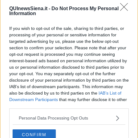
introversa, accigliata e poco sorridente quando invece sarebbe
QUInewsSiena.it -
Do Not Process My Personal
bastato tenersi per mano dieci minuti.
Information
Continua a sognare ad occhi aperti agognando almeno quattro
abbracci al giorno per non essere depressa, otto per raggiungere
If you wish to opt-out of the sale, sharing to third parties, or
la sua stabilità mentale e dodici per crescere psicologicamente nel
processing of your personal or sensitive information for
sentiero del benessere. Ricerca in ogni luogo e in ogni momento il
targeted advertising by us, please use the below opt-out
volto del ballerino prescelto e prediletto per il proprio sogno
section to confirm your selection. Please note that after your
d’amore ma ahimè senza alcun risultato soddisfacente. Fine della
opt-out request is processed you may continue seeing
storia…
interest-based ads based on personal information utilized by
Anche questo è tango…
mistero tra sogno e realtà
dove
us or personal information disclosed to third parties prior to
chiunque può tessere un romanzo d’amore senza in realtà averlo
your opt-out. You may separately opt-out of the further
mai vissuto. Al prossimo abbraccio tanghero!!!
disclosure of your personal information by third parties on the
IAB’s list of downstream participants. This information may
Maria Caruso
also be disclosed by us to third parties on the
IAB’s List of
Downstream Participants
that may further disclose it to other
third parties.
Personal Data Processing Opt Outs
Se vuoi leggere le notizie principali della Toscana iscriviti alla
Newsletter QUInews - ToscanaMedia.
Arriva gratis tutti i giorni
CONFIRM