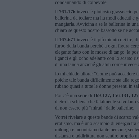
condannando di colpevole.
Il
761-176
invece è piuttosto grassoccio pe
ballerina da tediare ma ha modi educati e g
mangiarla. Avvicina a se la ballerina in una
chiaro se questo nostro bassotto se ne accor
Il
167-671
invece è il più minuto dei tre, di
furbo della banda perché a ogni figura cerc
elegante fatto con le mosse di tango, la pos
i ganci e gli ocho adelante con lo scarso ris
di una tanda anziché gli abiti come invece 
Io mi chiedo allora: “Come può accadere tut
poiché tale banda difficilmente sta alla reg
rubano quasi a tutte le donne presenti in sa
Poi c’è una serie di
169-127, 156-131, 127
dietro la schiena che fatalmente scivolano v
di non essere più “mirati” dalle ballerine.
Vorrei rivelare a queste bande di scarso val
erotismo, ma è uno scambio di energia tra 
milonga e incontriamo tante persone, sentend
distanza o addirittura non sentire proprio n