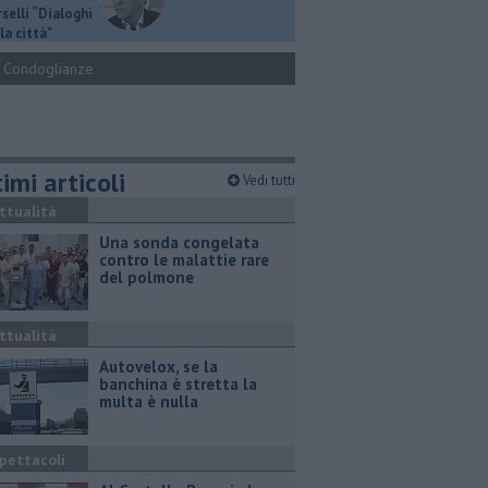
selli “Dialoghi
la città"
Condoglianze
imi articoli
Vedi tutti
ttualità
Una sonda congelata
contro le malattie rare
del polmone
ttualità
Autovelox, se la
banchina è stretta la
multa è nulla
pettacoli