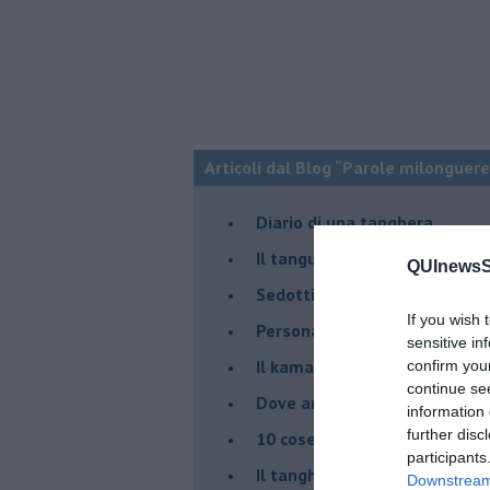
Articoli dal Blog “Parole milonguere
Diario di una tanghera
Il tanguero che entra in pista
QUInewsSi
Sedotti e abbandonati nel ta
If you wish 
Personalità tanguera
sensitive in
Il kamasutango
confirm you
continue se
Dove andiamo stasera?
information 
further disc
10 cose da non dire a fine ta
participants
Il tanghero odioso
Downstream 