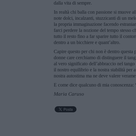
dalla vita di sempre.
In realtà chi balla con passione si muove al
note dolci, incalzanti, stuzzicanti di un m
la propria immaginazione facendo estraniare d
farci perdere la nozione del tempo stesso ch
tutto il resto fino a far sparire tutto il con
dentro a un bicchiere e quant’altro.
Capire questo per chi non è dentro questa p
donne care cerchiamo di distinguere il tan
al vero significato dell’abbraccio nel tango
il nostro equilibrio e la nostra stabilità pe
nostra autostima ma ne deve valere veramen
E come dice qualcuno di mia conoscenza: 
Maria Caruso