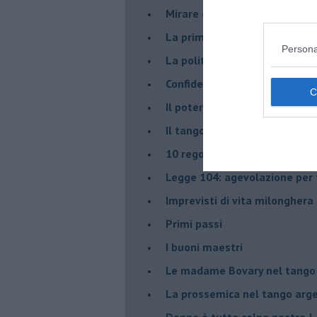
Mirare con la PNL
La prima volta
Persona
La politica nel tango argenti
Confidenze tanghere
Il potere delle tangueras
Il tango genera emozioni posi
10 regole tanguere che dov
Legge 104: agevolazione per 
Imprevisti di vita milonghera
Primi passi
I buoni maestri
Le madame Bovary nel tango
La prossemica nel tango arg
Donne è tutta colpa nostra !