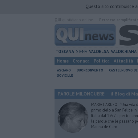
Questo sito contribuisce 
QUI
quotidiano online.
Percorso semplificat
TOSCANA
SIENA
VALDELSA
VALDICHIANA
Home
Cronaca
Politica
Attualità
ASCIANO
BUONCONVENTO
CASTELNUOVO B
SOVICILLE
PAROLE MILONGUERE — il Blog di Ma
MARIA CARUSO - “Una vita da 
primo cielo a San Felipe in 
Italia dal 1977 e per tre ann
le parole che le passano p
Marina de Caro