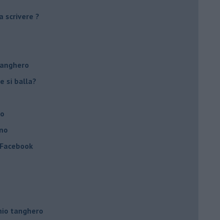
a scrivere ?
tanghero
e si balla?
no
ino
a Facebook
hio tanghero