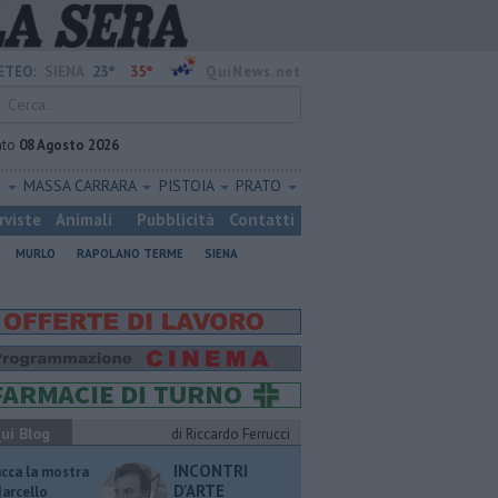
23°
35°
ETEO:
SIENA
QuiNews.net
ato
08 Agosto 2026
O
MASSA CARRARA
PISTOIA
PRATO
rviste
Animali
Pubblicità
Contatti
MURLO
RAPOLANO TERME
SIENA
ui Blog
di Riccardo Ferrucci
INCONTRI
ucca la mostra
D'ARTE
Marcello