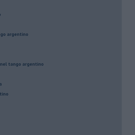
o
ngo argentino
 nel tango argentino
a
tino