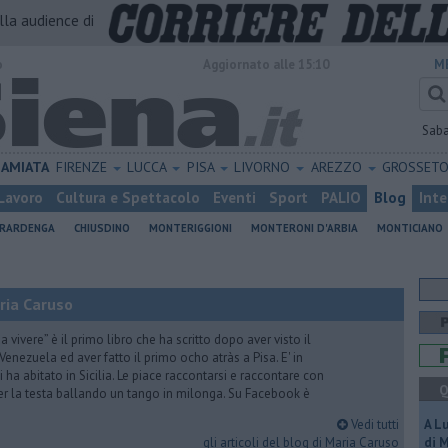
alla audience di
o
Aggiornato alle 15:10
M
Sab
AMIATA
FIRENZE
LUCCA
PISA
LIVORNO
AREZZO
GROSSET
Lavoro
Cultura e Spettacolo
Eventi
Sport
PALIO
Blog
Inte
ERARDENGA
CHIUSDINO
MONTERIGGIONI
MONTERONI D'ARBIA
MONTICIANO
ria Caruso
vivere” è il primo libro che ha scritto dopo aver visto il
Venezuela ed aver fatto il primo ocho atràs a Pisa. E' in
i ha abitato in Sicilia. Le piace raccontarsi e raccontare con
Q
er la testa ballando un tango in milonga. Su Facebook è
Vedi tutti
A L
gli articoli del blog di Maria Caruso
di 