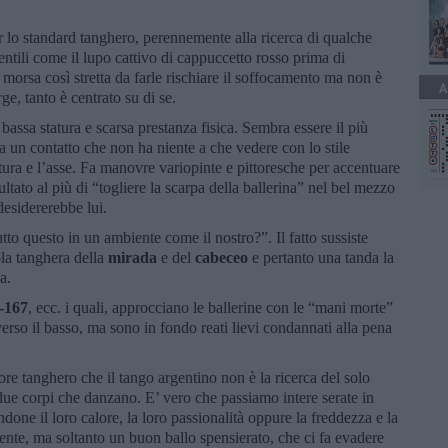
r lo standard tanghero, perennemente alla ricerca di qualche
entili come il lupo cattivo di cappuccetto rosso prima di
 morsa così stretta da farle rischiare il soffocamento ma non è
A
ge, tanto è centrato su di se.
 bassa statura e scarsa prestanza fisica. Sembra essere il più
a un contatto che non ha niente a che vedere con lo stile
tura e l’asse. Fa manovre variopinte e pittoresche per accentuare
ultato al più di “togliere la scarpa della ballerina” nel bel mezzo
desidererebbe lui.
to questo in un ambiente come il nostro?”. Il fatto sussiste
ola tanghera della
mirada
e del
cabeceo
e pertanto una tanda la
la.
-167
, ecc. i quali, approcciano le ballerine con le “mani morte”
erso il basso, ma sono in fondo reati lievi condannati alla pena
ore tanghero che il tango argentino non è la ricerca del solo
due corpi che danzano. E’ vero che passiamo intere serate in
one il loro calore, la loro passionalità oppure la freddezza e la
iente, ma soltanto un buon ballo spensierato, che ci fa evadere