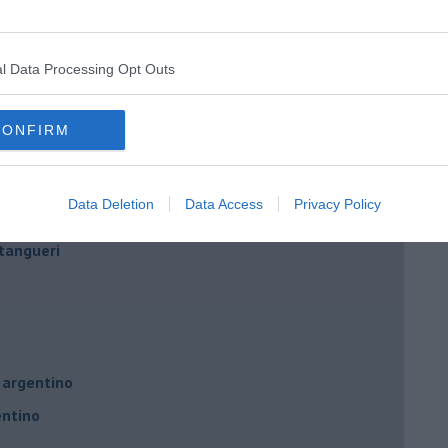
l Data Processing Opt Outs
no
CONFIRM
tive
Data Deletion
Data Access
Privacy Policy
remmo imparare
tangueri
 argentino
entino