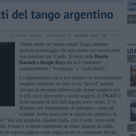
Scar
ti del tango argentino
con 
QUI
DI MARIA CARUSO - MERCOLEDÌ
17 GIUGNO 2015
ORE 15:31
Ahimè anche nel nostro amato Tango abbiamo
Ult
qualche personaggio che non rientra nei canoni della
sola passione per il ballo. Si tratta della
Banda
A
Bassotti o Beagle Boys
ma io li chiamerei
semplicemente i “fuoritango” o “malballanti”.
Li rappresenterò con il loro numero di riconoscimento
tanghero impresso nei loro occhi “lascivi” poiché
cercano di derubare abbracci alle donne tanghere per
A
lo più, poco interessate a questi soggetti. Il
176-617
è
il più anziano di tutti dall’aspetto poco curato. E’ il
Bassotto più frequentatore di milonghe e porta gli
occhiali. Invita quasi tutte le donne ma preferisce le
try” alla vita tanghera. Quando balla, crea il sotto vuoto nello
ini. Il reato è scoperto soprattutto in estate, quando fa caldo,
S
ti fin sopra la pancia come segno sicuro di consumato illecito,