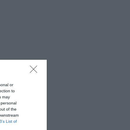
sonal or
ection to
ou may
 personal
out of the
 downstream
B’s List of