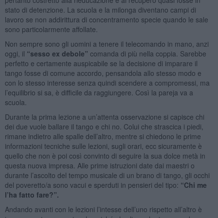
stato di detenzione. La scuola e la milonga diventano campi di
lavoro se non addirittura di concentramento specie quando le sale
sono particolarmente affollate.
Non sempre sono gli uomini a tenere il telecomando in mano, anzi
oggi, il
“sesso ex debole”
comanda di più nella coppia. Sarebbe
perfetto e certamente auspicabile se la decisione di imparare il
tango fosse di comune accordo, pensandola allo stesso modo e
con lo stesso interesse senza quindi scendere a compromessi, ma
l’equilibrio si sa, è difficile da raggiungere. Così la pareja va a
scuola.
Durante la prima lezione a un’attenta osservazione si capisce chi
dei due vuole ballare il tango e chi no. Colui che strascica i piedi,
rimane indietro alle spalle dell’altro, mentre si chiedono le prime
informazioni tecniche sulle lezioni, sugli orari, ecc sicuramente è
quello che non è poi così convinto di seguire la sua dolce metà in
questa nuova impresa. Alle prime istruzioni date dai maestri o
durante l’ascolto del tempo musicale di un brano di tango, gli occhi
del poveretto/a sono vacui e sperduti in pensieri del tipo:
“Chi me
l’ha fatto fare?”.
Andando avanti con le lezioni l’intesse dell’uno rispetto all’altro è