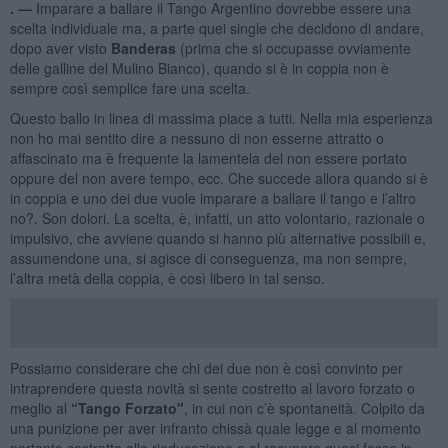
. —
Imparare a ballare il Tango Argentino dovrebbe essere una
scelta individuale ma, a parte quei single che decidono di andare,
dopo aver visto
Banderas
(prima che si occupasse ovviamente
delle galline del Mulino Bianco), quando si è in coppia non è
sempre così semplice fare una scelta.
Questo ballo in linea di massima piace a tutti. Nella mia esperienza
non ho mai sentito dire a nessuno di non esserne attratto o
affascinato ma è frequente la lamentela del non essere portato
oppure del non avere tempo, ecc. Che succede allora quando si è
in coppia e uno dei due vuole imparare a ballare il tango e l’altro
no?. Son dolori. La scelta, è, infatti, un atto volontario, razionale o
impulsivo, che avviene quando si hanno più alternative possibili e,
assumendone una, si agisce di conseguenza, ma non sempre,
l’altra metà della coppia, è così libero in tal senso.
Possiamo considerare che chi dei due non è così convinto per
intraprendere questa novità si sente costretto al lavoro forzato o
meglio al
“Tango Forzato"
, in cui non c’è spontaneità. Colpito da
una punizione per aver infranto chissà quale legge e al momento
pertanto costretto alla rieducazione e al recupero quasi fosse in