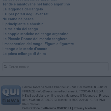
Tende e mantovane nel tango argentino
La leggenda dell'angelo
I super poteri degli avanzati
​Né carne né pesce
Il principiante e shoshin
La malattia del tango
Le coppie storiche nel tango argentino
​Le Piccole Donne del mondo tanghero
I moschettieri del tango. Figure e figurette
Il tango e le storie d'amore
​La prima milonga di Anita
Editore Toscana Media Channel srl - Via Dei Martelli, 8 - 50129
FIRENZE - info@toscanamediachannel.it. TOSCANA MEDIA
NEWS quotidiano on line registrato presso il Tribunale di Firenze
al n. 5935 del 27.09.2013. Iscrizione ROC 22105 - C.F. e P.Iva
0620787048
Fatturazione Elettronica M5UXCR1 |
Privacy Nielsen