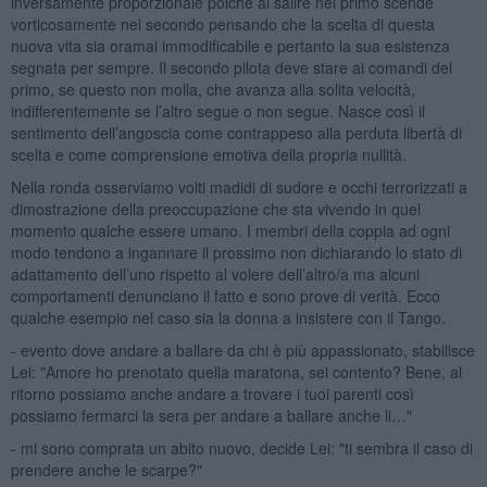
inversamente proporzionale poiché al salire nel primo scende
vorticosamente nel secondo pensando che la scelta di questa
nuova vita sia oramai immodificabile e pertanto la sua esistenza
segnata per sempre. Il secondo pilota deve stare ai comandi del
primo, se questo non molla, che avanza alla solita velocità,
indifferentemente se l’altro segue o non segue. Nasce così il
sentimento dell’angoscia come contrappeso alla perduta libertà di
scelta e come comprensione emotiva della propria nullità.
Nella ronda osserviamo volti madidi di sudore e occhi terrorizzati a
dimostrazione della preoccupazione che sta vivendo in quel
momento qualche essere umano. I membri della coppia ad ogni
modo tendono a ingannare il prossimo non dichiarando lo stato di
adattamento dell’uno rispetto al volere dell’altro/a ma alcuni
comportamenti denunciano il fatto e sono prove di verità. Ecco
qualche esempio nel caso sia la donna a insistere con il Tango.
- evento dove andare a ballare da chi è più appassionato, stabilisce
Lei: "Amore ho prenotato quella maratona, sei contento? Bene, al
ritorno possiamo anche andare a trovare i tuoi parenti così
possiamo fermarci la sera per andare a ballare anche li…"
- mi sono comprata un abito nuovo, decide Lei: "ti sembra il caso di
prendere anche le scarpe?"