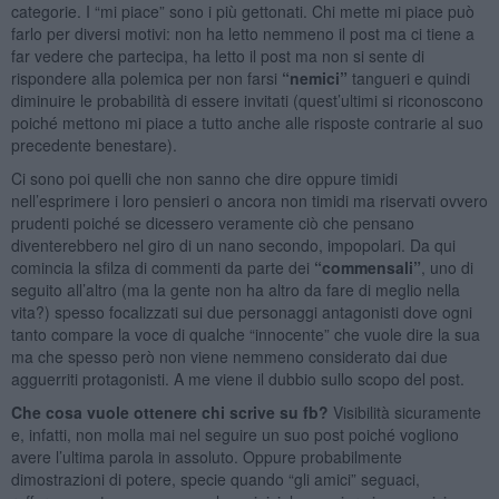
categorie. I “mi piace” sono i più gettonati. Chi mette mi piace può
farlo per diversi motivi: non ha letto nemmeno il post ma ci tiene a
far vedere che partecipa, ha letto il post ma non si sente di
rispondere alla polemica per non farsi
“nemici”
tangueri e quindi
diminuire le probabilità di essere invitati (quest’ultimi si riconoscono
poiché mettono mi piace a tutto anche alle risposte contrarie al suo
precedente benestare).
Ci sono poi quelli che non sanno che dire oppure timidi
nell’esprimere i loro pensieri o ancora non timidi ma riservati ovvero
prudenti poiché se dicessero veramente ciò che pensano
diventerebbero nel giro di un nano secondo, impopolari. Da qui
comincia la sfilza di commenti da parte dei
“commensali”
, uno di
seguito all’altro (ma la gente non ha altro da fare di meglio nella
vita?) spesso focalizzati sui due personaggi antagonisti dove ogni
tanto compare la voce di qualche “innocente” che vuole dire la sua
ma che spesso però non viene nemmeno considerato dai due
agguerriti protagonisti. A me viene il dubbio sullo scopo del post.
Che cosa vuole ottenere chi scrive su fb?
Visibilità sicuramente
e, infatti, non molla mai nel seguire un suo post poiché vogliono
avere l’ultima parola in assoluto. Oppure probabilmente
dimostrazioni di potere, specie quando “gli amici” seguaci,