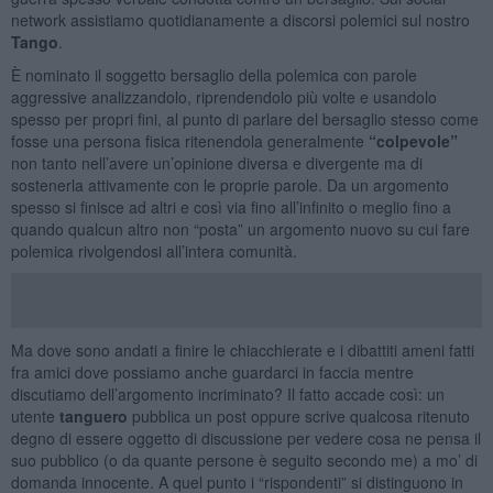
network assistiamo quotidianamente a discorsi polemici sul nostro
Tango
.
È nominato il soggetto bersaglio della polemica con parole
aggressive analizzandolo, riprendendolo più volte e usandolo
spesso per propri fini, al punto di parlare del bersaglio stesso come
fosse una persona fisica ritenendola generalmente
“colpevole”
non tanto nell’avere un’opinione diversa e divergente ma di
sostenerla attivamente con le proprie parole. Da un argomento
spesso si finisce ad altri e così via fino all’infinito o meglio fino a
quando qualcun altro non “posta” un argomento nuovo su cui fare
polemica rivolgendosi all’intera comunità.
Ma dove sono andati a finire le chiacchierate e i dibattiti ameni fatti
fra amici dove possiamo anche guardarci in faccia mentre
discutiamo dell’argomento incriminato? Il fatto accade così: un
utente
tanguero
pubblica un post oppure scrive qualcosa ritenuto
degno di essere oggetto di discussione per vedere cosa ne pensa il
suo pubblico (o da quante persone è seguito secondo me) a mo’ di
domanda innocente. A quel punto i “rispondenti” si distinguono in