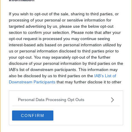
cambiare idea o di dimostrare di avere ragione in tutto e per tutto.
Non credo che nessun utente abbia cambiato idea a seguito delle
If you wish to opt-out of the sale, sharing to third parties, or
mille discussione seguite su Fb, anzi spesso otteniamo l’effetto
processing of your personal or sensitive information for
opposto. A questo punto, per partito preso, si radica maggiormente
targeted advertising by us, please use the below opt-out
la propria idea. Le differenze degli altri ci devono aiutare a
section to confirm your selection. Please note that after your
comprendere meglio noi e cosa ci avvicina o ci allontana dall’altro
opt-out request is processed you may continue seeing
senza esprimere alcun giudizio in merito e soprattutto senza
interest-based ads based on personal information utilized by
pregiudizi.
us or personal information disclosed to third parties prior to
Maria Caruso
your opt-out. You may separately opt-out of the further
disclosure of your personal information by third parties on the
IAB’s list of downstream participants. This information may
also be disclosed by us to third parties on the
IAB’s List of
Downstream Participants
that may further disclose it to other
third parties.
Se vuoi leggere le notizie principali della Toscana iscriviti alla
Personal Data Processing Opt Outs
Newsletter QUInews - ToscanaMedia.
Arriva gratis tutti i giorni
alle 20:00 direttamente nella tua casella di posta.
CONFIRM
Basta cliccare
QUI
Ti potrebbe interessare anche: