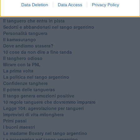
Data Deletion
Data Access
Privacy Policy
Articoli dal Blog “Parole milonguere” di Maria Caruso
Diario di una tanghera
Il tanguero che entra in pista
Sedotti e abbandonati nel tango argentino
Personalità tanguera
Il kamasutango
Dove andiamo stasera?
10 cose da non dire a fine tanda
Il tanghero odioso
Mirare con la PNL
La prima volta
La politica nel tango argentino
Confidenze tanghere
Il potere delle tangueras
Il tango genera emozioni positive
10 regole tanguere che dovremmo imparare
Legge 104: agevolazione per tangueri
Imprevisti di vita milonghera
Primi passi
I buoni maestri
Le madame Bovary nel tango argentino
La prossemica nel tango argentino