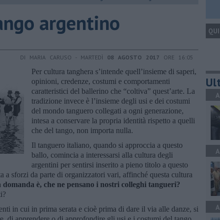
tango argentino
QUI
DI MARIA CARUSO - MARTEDÌ
08 AGOSTO 2017
ORE 16:05
Per cultura tanghera s’intende quell’insieme di saperi,
Ult
opinioni, credenze, costumi e comportamenti
caratteristici del ballerino che “coltiva” quest’arte. La
A
tradizione invece è l’insieme degli usi e dei costumi
del mondo tanguero collegati a ogni generazione,
intesa a conservare la propria identità rispetto a quelli
che del tango, non importa nulla.
Il tanguero italiano, quando si approccia a questo
A
ballo, comincia a interessarsi alla cultura degli
argentini per sentirsi inserito a pieno titolo a questo
 a sforzi da parte di organizzatori vari, affinché questa cultura
 domanda è, che ne pensano i nostri colleghi tangueri?
ti?
A
nti in cui in prima serata e cioè prima di dare il via alle danze, si
re, di apprendere o di approfondire gli usi e i costumi del tango