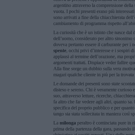
argentino attraverso la comprensione della st
vuota. I pochi presenti erano più interessati
sono arrivati a fine della chiacchierata del
cambiamento di programma rispetto all’abit
La curiosità che è un istinto che nasce dal 
dell’uomo, considerato per altro sinonimo d
doveva pertanto essere il carburante per i n
spente
, occhi privi d’interesse e i sospiri d
applausi al termine dell’orazione, ma propr
argomenti trattati. Dispiace veder fallire qu
Alla fine sorge un dubbio sulla vera motivaz
magari qualche cliente in più per la trovata
Le domande dei presenti sono state scontate 
disteso e sereno. Chi è veramente curioso e 
suo, attraverso letture, ricerche, chiacchie
fa altro che far vedere agli altri, quanto s
specifica del proprio pubblico e per quanto 
tango sia stata sollecitata in maniera così s
La
milonga
peraltro è cominciata pure in ri
prima della partenza della gara, passando il
sbirciatina ai vestiti esposti. Una delle note