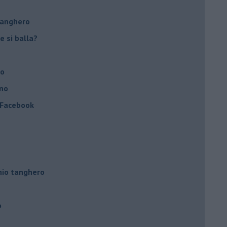
tanghero
e si balla?
no
ino
a Facebook
hio tanghero
o