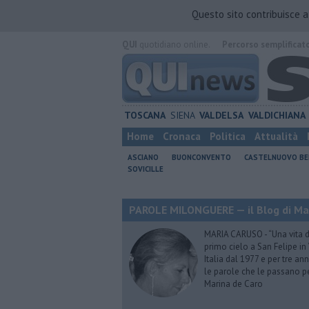
Questo sito contribuisce 
QUI
quotidiano online.
Percorso semplificat
TOSCANA
SIENA
VALDELSA
VALDICHIANA
Home
Cronaca
Politica
Attualità
ASCIANO
BUONCONVENTO
CASTELNUOVO B
SOVICILLE
PAROLE MILONGUERE — il Blog di Ma
MARIA CARUSO - “Una vita da 
primo cielo a San Felipe in 
Italia dal 1977 e per tre ann
le parole che le passano p
Marina de Caro