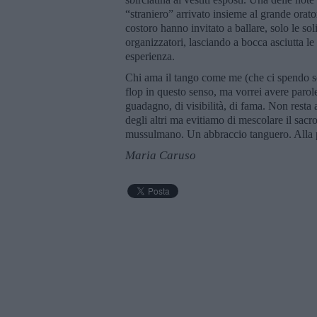
“straniero” arrivato insieme al grande orat
costoro hanno invitato a ballare, solo le soli
organizzatori, lasciando a bocca asciutta 
esperienza.
Chi ama il tango come me (che ci spendo so
flop in questo senso, ma vorrei avere parole
guadagno, di visibilità, di fama. Non resta a
degli altri ma evitiamo di mescolare il sacr
mussulmano. Un abbraccio tanguero. Alla p
Maria Caruso