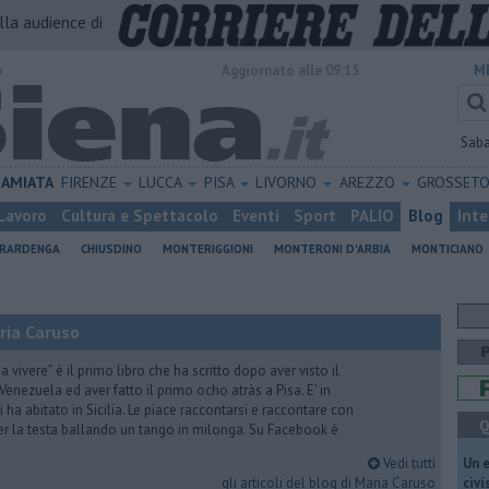
alla audience di
o
Aggiornato alle 09:15
M
Sab
AMIATA
FIRENZE
LUCCA
PISA
LIVORNO
AREZZO
GROSSET
Lavoro
Cultura e Spettacolo
Eventi
Sport
PALIO
Blog
Inte
ERARDENGA
CHIUSDINO
MONTERIGGIONI
MONTERONI D'ARBIA
MONTICIANO
ria Caruso
vivere” è il primo libro che ha scritto dopo aver visto il
Venezuela ed aver fatto il primo ocho atràs a Pisa. E' in
i ha abitato in Sicilia. Le piace raccontarsi e raccontare con
Q
er la testa ballando un tango in milonga. Su Facebook è
Vedi tutti
​Un 
gli articoli del blog di Maria Caruso
civ