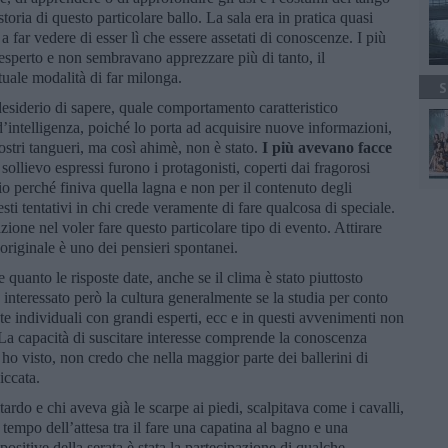
oria di questo particolare ballo. La sala era in pratica quasi
 a far vedere di esser lì che essere assetati di conoscenze. I più
l’esperto e non sembravano apprezzare più di tanto, il
uale modalità di far milonga.
S
desiderio di sapere, quale comportamento caratteristico
’intelligenza, poiché lo porta ad acquisire nuove informazioni,
ostri tangueri, ma così ahimè, non è stato.
I più avevano facce
i sollievo espressi furono i protagonisti, coperti dai fragorosi
io perché finiva quella lagna e non per il contenuto degli
esti tentativi in chi crede veramente di fare qualcosa di speciale.
ione nel voler fare questo particolare tipo di evento. Attirare
 originale è uno dei pensieri spontanei.
quanto le risposte date, anche se il clima è stato piuttosto
interessato però la cultura generalmente se la studia per conto
rate individuali con grandi esperti, ecc e in questi avvenimenti non
a. La capacità di suscitare interesse comprende la conoscenza
ho visto, non credo che nella maggior parte dei ballerini di
piccata.
tardo e chi aveva già le scarpe ai piedi, scalpitava come i cavalli,
 tempo dell’attesa tra il fare una capatina al bagno e una
 positive della serata è stata la partecipazione di qualche