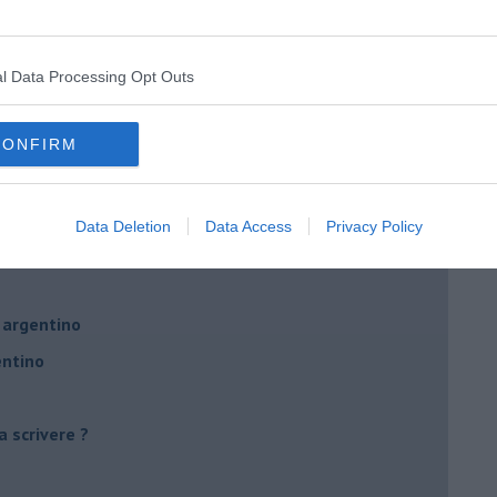
l Data Processing Opt Outs
tive
remmo imparare
CONFIRM
tangueri
Data Deletion
Data Access
Privacy Policy
 argentino
entino
a scrivere ?