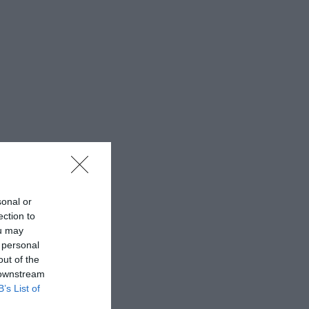
sonal or
ection to
ou may
 personal
out of the
 downstream
B’s List of