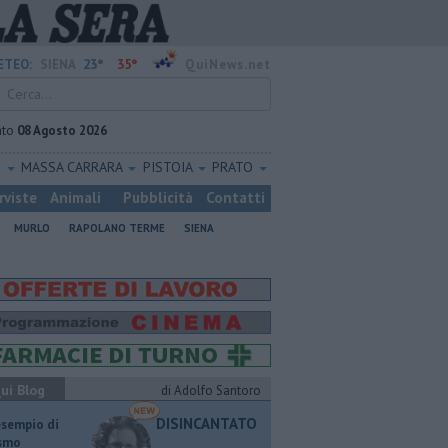
23°
35°
ETEO:
SIENA
QuiNews.net
ato
08 Agosto 2026
O
MASSA CARRARA
PISTOIA
PRATO
rviste
Animali
Pubblicità
Contatti
MURLO
RAPOLANO TERME
SIENA
ui Blog
di Adolfo Santoro
DISINCANTATO
esempio di
ismo