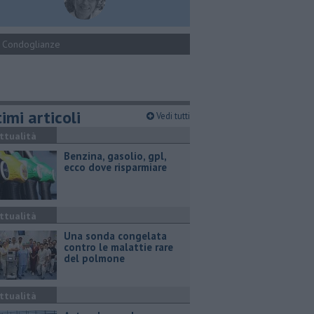
Condoglianze
imi articoli
Vedi tutti
ttualità
​Benzina, gasolio, gpl,
ecco dove risparmiare
ttualità
Una sonda congelata
contro le malattie rare
del polmone
ttualità