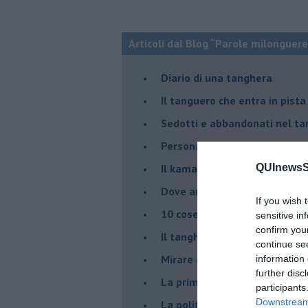
Articoli dal Blog “Parole milonguere
Diario di una tanghera
Il tanguero che entra in pista
Sedotti e abbandonati nel ta
Personalità tanguera
Il kamasutango
QUInewsSi
Dove andiamo stasera?
If you wish 
10 cose da non dire a fine ta
sensitive in
confirm you
Il tanghero odioso
continue se
Mirare con la PNL
information 
further disc
La prima volta
participants
Downstream 
La politica nel tango argenti