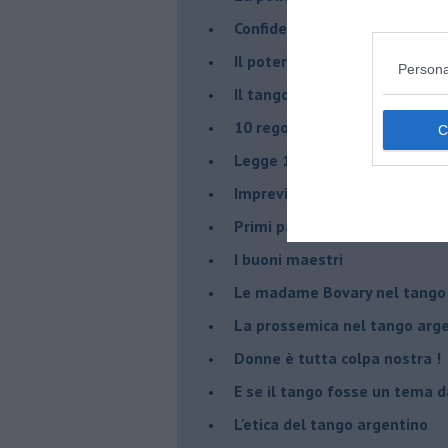
Confidenze tanghere
Il potere delle tangueras
Persona
Il tango genera emozioni posi
10 regole tanguere che dov
Legge 104: agevolazione per 
Imprevisti di vita milonghera
Primi passi
I buoni maestri
Le madame Bovary nel tango
La prossemica nel tango arg
Donne è tutta colpa nostra !
E se il tango fosse un tema d
L'etica del tango argentino