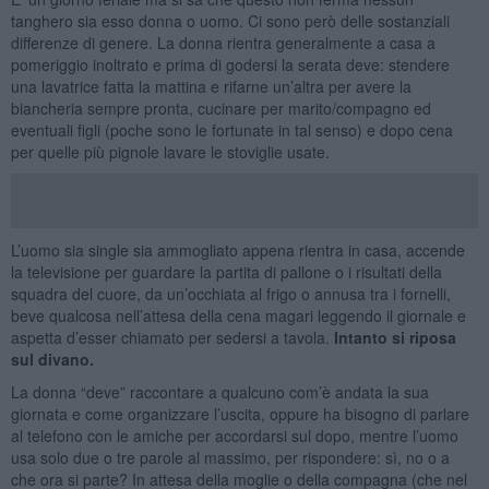
tanghero sia esso donna o uomo. Ci sono però delle sostanziali
differenze di genere. La donna rientra generalmente a casa a
pomeriggio inoltrato e prima di godersi la serata deve: stendere
una lavatrice fatta la mattina e rifarne un’altra per avere la
biancheria sempre pronta, cucinare per marito/compagno ed
eventuali figli (poche sono le fortunate in tal senso) e dopo cena
per quelle più pignole lavare le stoviglie usate.
L’uomo sia single sia ammogliato appena rientra in casa, accende
la televisione per guardare la partita di pallone o i risultati della
squadra del cuore, da un’occhiata al frigo o annusa tra i fornelli,
beve qualcosa nell’attesa della cena magari leggendo il giornale e
aspetta d’esser chiamato per sedersi a tavola.
Intanto si riposa
sul divano.
La donna “deve” raccontare a qualcuno com’è andata la sua
giornata e come organizzare l’uscita, oppure ha bisogno di parlare
al telefono con le amiche per accordarsi sul dopo, mentre l’uomo
usa solo due o tre parole al massimo, per rispondere: sì, no o a
che ora si parte? In attesa della moglie o della compagna (che nel