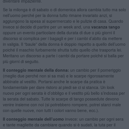
diventare impaziente.
Se la milonga è di sabato o di domenica allora cambia tutto ma solo
nell’uomo perché per la donna tutto rimane invariato anzi, si
aggiungono la spesa al supermercato e le pulizie di casa. Quando
invece si decide di partire per un week and, una
vacanza tango
oppure un evento particolare della durata di due o più giorni il
discorso si complica per i bagagli e per i cambi d’abito da mettere
in valigia. Il “baule” della donna è doppio rispetto a quello dell’uomo
poiché il maschio furbamente sfrutta tutto quello che trasporta lei.
Meritano un discorso a parte i cambi da portare poiché si balla per
più giorni di seguito.
Il conteggio mentale della donna:
un cambio per il pomeriggio
(meglio due perché non si sa mai) e le scarpe rigorosamente
abbinate al vestito. Portarsi anche le scarpe da pratica è
fondamentale per dare ristoro ai piedi se ci si stanca. Un look
nuovo per ogni serata è d’obbligo e il vestito più bello s’indossa per
la serata del sabato. Tutte le scarpe di tango possedute devono
venire insieme con noi (si potrebbero rompere, potrei starci male
con quelle nuove, non tutti i colori vanno bene, ecc.).
Il conteggio mentale dell’uomo
invece: un cambio per ogni sera
e tante magliette da cambiare quando si è sudati, la tuta per il