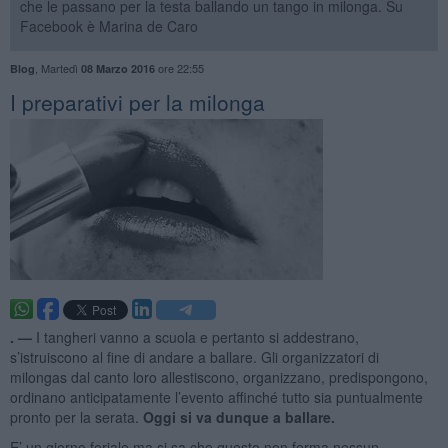
che le passano per la testa ballando un tango in milonga. Su
Facebook è Marina de Caro
,
Martedì
ore 22:55
Blog
08 Marzo 2016
I preparativi per la milonga
. —
I tangheri vanno a scuola e pertanto si addestrano,
s’istruiscono al fine di andare a ballare. Gli organizzatori di
milongas dal canto loro allestiscono, organizzano, predispongono,
ordinano anticipatamente l’evento affinché tutto sia puntualmente
pronto per la serata.
Oggi si va dunque a ballare.
E’ un giorno feriale ma si sa che questo non ferma nessun