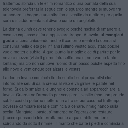
frattempo sbircia un telefilm romantico o una puntata della sua
telenovela preferita) la segue con lo sguardo mentre si muove tra
un andare in bagno e una stiratina al vestito da mettere per quella
sera e si addormenta sul divano come un angioletto.
La donna quindi deve tenerlo sveglio poiché rischia di rimanere a
casa se capitasse di farlo appisolare troppo. A tavola
lui mangia di
gusto
la cena chiedendo anche il contorno mentre la donna si
consuma nella dieta per infilarsi l’ultimo vestito acquistato poiché
vuole metterlo subito. A quel punto la moglie dice di partire per le
nove e mezzo (visto il giorno infrasettimanale, non vanno tanto
lontano) ma ciò non smuove l’uomo di un passo poiché aspetta fino
alle nove e venticinque per alzarsi e vestirsi.
La donna invece comincia fin da subito i suoi preparativi cioè
intorno alle sei. Si da la crema al viso e va girare le patate nel
forno. Si da lo smalto alle unghie e comincia ad apparecchiare la
tavola. Guarda nell’armadio per scegliere il vestito (che non prende
subito così da poterne mettere un altro se per caso nel frattempo
dovesse cambiare idea) e comincia a cenare, rimuginando sulla
scelta. Mangiato il pasto, s’immerge nell’operazione restauro
(trucco) pensando ininterrottamente a quale abito mettere
sbirciando da sotto il rimmel, il marito che batte i piedi e comincia a