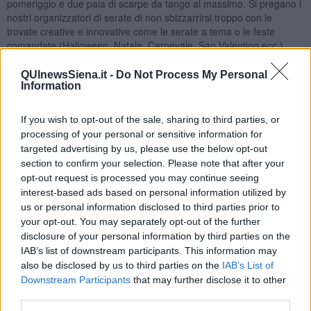
pomeriggio e due paia di scarpe da tango al massimo. Si pregano i
nostri organizzatori di serate di non sbizzarrirsi troppo con le
trovate creative e innovative come le serate a tema o le feste
comandate (Halloween, Natale, Carnevale, San Valentino ecc.)
perché alle donne viene uno scompenso, anche se sono felici di
stare al gioco e all’uomo invece capita spesso di sbuffare facendosi
QUInewsSiena.it -
Do Not Process My Personal
solo trascinare con riluttanza.
Information
Vorrei precisare che esistono delle eccezioni e i ruoli (maschi/
If you wish to opt-out of the sale, sharing to third parties, or
femmine) possono invertirsi.
La vita tanghera,
infatti, riflette il
carattere della persona sia esso maschio o femmina anche se, per
processing of your personal or sensitive information for
struttura cerebrale entrambi sono diversi e pertanto i
targeted advertising by us, please use the below opt-out
comportamenti sono, infatti, differenti. Nelle sale, infatti, possiamo
section to confirm your selection. Please note that after your
osservare diverse tipologie caratteriali: donne o uomini poco curati
opt-out request is processed you may continue seeing
oppure altri con un aspetto e una forma impeccabili.
interest-based ads based on personal information utilized by
us or personal information disclosed to third parties prior to
Unico neo indipendente dal modo di vestirsi è quello del
cattivo
your opt-out. You may separately opt-out of the further
odore
emanato dalle persone (qualcuno arriva già così) specie alla
disclosure of your personal information by third parties on the
fine della serata. Lavarsi è meglio che profumarsi e cambiarsi è
IAB’s list of downstream participants. This information may
meglio di stare in giacca e cravatta per evitare di fare il bagno alla
also be disclosed by us to third parties on the
IAB’s List of
ballerina durante una tanda specie se di milonga.
Downstream Participants
that may further disclose it to other
Ad ogni modo andiamo a ballare!
third parties.
Maria Caruso