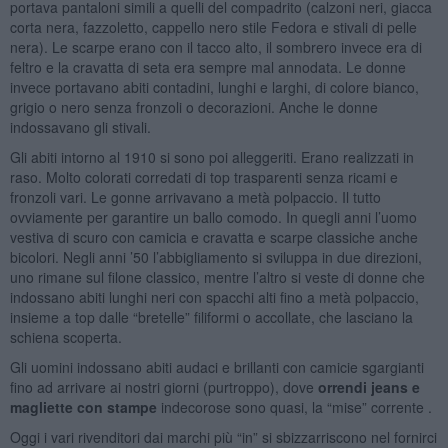
portava pantaloni simili a quelli del compadrito (calzoni neri, giacca
corta nera, fazzoletto, cappello nero stile Fedora e stivali di pelle
nera). Le scarpe erano con il tacco alto, il sombrero invece era di
feltro e la cravatta di seta era sempre mal annodata. Le donne
invece portavano abiti contadini, lunghi e larghi, di colore bianco,
grigio o nero senza fronzoli o decorazioni. Anche le donne
indossavano gli stivali.
Gli abiti intorno al 1910 si sono poi alleggeriti. Erano realizzati in
raso. Molto colorati corredati di top trasparenti senza ricami e
fronzoli vari. Le gonne arrivavano a metà polpaccio. Il tutto
ovviamente per garantire un ballo comodo. In quegli anni l’uomo
vestiva di scuro con camicia e cravatta e scarpe classiche anche
bicolori. Negli anni ’50 l’abbigliamento si sviluppa in due direzioni,
uno rimane sul filone classico, mentre l’altro si veste di donne che
indossano abiti lunghi neri con spacchi alti fino a metà polpaccio,
insieme a top dalle “bretelle” filiformi o accollate, che lasciano la
schiena scoperta.
Gli uomini indossano abiti audaci e brillanti con camicie sgargianti
fino ad arrivare ai nostri giorni (purtroppo), dove
orrendi jeans e
magliette con stampe
indecorose sono quasi, la “mise” corrente .
Oggi i vari rivenditori dai marchi più “in” si sbizzarriscono nel fornirci