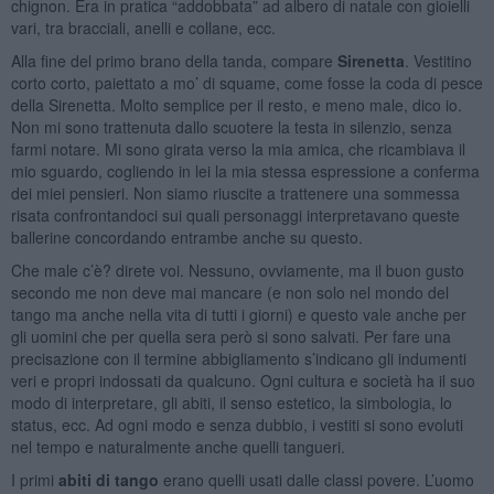
chignon. Era in pratica “addobbata” ad albero di natale con gioielli
vari, tra bracciali, anelli e collane, ecc.
Alla fine del primo brano della tanda, compare
Sirenetta
. Vestitino
corto corto, paiettato a mo’ di squame, come fosse la coda di pesce
della Sirenetta. Molto semplice per il resto, e meno male, dico io.
Non mi sono trattenuta dallo scuotere la testa in silenzio, senza
farmi notare. Mi sono girata verso la mia amica, che ricambiava il
mio sguardo, cogliendo in lei la mia stessa espressione a conferma
dei miei pensieri. Non siamo riuscite a trattenere una sommessa
risata confrontandoci sui quali personaggi interpretavano queste
ballerine concordando entrambe anche su questo.
Che male c’è? direte voi. Nessuno, ovviamente, ma il buon gusto
secondo me non deve mai mancare (e non solo nel mondo del
tango ma anche nella vita di tutti i giorni) e questo vale anche per
gli uomini che per quella sera però si sono salvati. Per fare una
precisazione con il termine abbigliamento s’indicano gli indumenti
veri e propri indossati da qualcuno. Ogni cultura e società ha il suo
modo di interpretare, gli abiti, il senso estetico, la simbologia, lo
status, ecc. Ad ogni modo e senza dubbio, i vestiti si sono evoluti
nel tempo e naturalmente anche quelli tangueri.
I primi
abiti di tango
erano quelli usati dalle classi povere. L’uomo