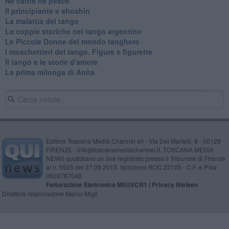
​Né carne né pesce
Il principiante e shoshin
La malattia del tango
Le coppie storiche nel tango argentino
​Le Piccole Donne del mondo tanghero
I moschettieri del tango. Figure e figurette
Il tango e le storie d'amore
​La prima milonga di Anita
Editore Toscana Media Channel srl - Via Dei Martelli, 8 - 50129
FIRENZE - info@toscanamediachannel.it. TOSCANA MEDIA
NEWS quotidiano on line registrato presso il Tribunale di Firenze
al n. 5935 del 27.09.2013. Iscrizione ROC 22105 - C.F. e P.Iva
0620787048
Fatturazione Elettronica M5UXCR1 |
Privacy Nielsen
Direttore responsabile Marco Migli
Powered by
Aperion.it