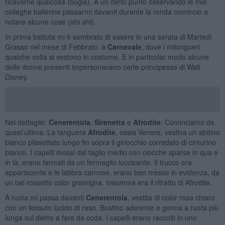
ricavarne qualcosa (bugia). A un certo punto osservando le mie
colleghe ballerine passarmi davanti durante la ronda comincio a
notare alcune cose (ahi ahi).
In prima battuta mi è sembrato di essere in una serata di Martedì
Grasso nel mese di Febbraio, a
Carnevale
, dove i milongueri
qualche volta si vestono in costume. E in particolar modo alcune
delle donne presenti impersonavano certe principesse di Walt
Disney.
Nel dettaglio:
Cenerentola
,
Sirenetta
e
Afrodite
. Cominciamo da
quest’ultima. La tanguera
Afrodite
, ossia Venere, vestiva un abitino
bianco plissettato lungo fin sopra il ginocchio corredato di cinturino
bianco. I capelli mossi dal taglio medio con ciocche sparse in qua e
in là, erano fermati da un fermaglio luccicante. Il trucco era
appariscente e le labbra carnose, erano ben messe in evidenza, da
un bel rossetto color gramigna. Insomma era il ritratto di Afrodite.
A ruota mi passa davanti
Cenerentola
, vestita di color rosa chiaro
con un tessuto lucido di raso. Bustino aderente e gonna a ruota più
lunga sul dietro a fare da coda. I capelli erano raccolti in uno