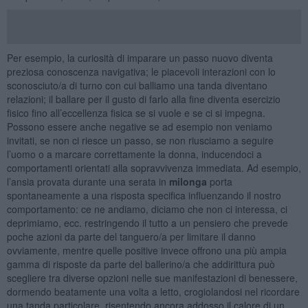
Per esempio, la curiosità di imparare un passo nuovo diventa
preziosa conoscenza navigativa; le piacevoli interazioni con lo
sconosciuto/a di turno con cui balliamo una tanda diventano
relazioni; il ballare per il gusto di farlo alla fine diventa esercizio
fisico fino all’eccellenza fisica se si vuole e se ci si impegna.
Possono essere anche negative se ad esempio non veniamo
invitati, se non ci riesce un passo, se non riusciamo a seguire
l’uomo o a marcare correttamente la donna, inducendoci a
comportamenti orientati alla sopravvivenza immediata. Ad esempio,
l’ansia provata durante una serata in
milonga
porta
spontaneamente a una risposta specifica influenzando il nostro
comportamento: ce ne andiamo, diciamo che non ci interessa, ci
deprimiamo, ecc. restringendo il tutto a un pensiero che prevede
poche azioni da parte del tanguero/a per limitare il danno
ovviamente, mentre quelle positive invece offrono una più ampia
gamma di risposte da parte del ballerino/a che addirittura può
scegliere tra diverse opzioni nelle sue manifestazioni di benessere,
dormendo beatamente una volta a letto, crogiolandosi nel ricordare
una tanda particolare, risentendo ancora addosso il calore di un