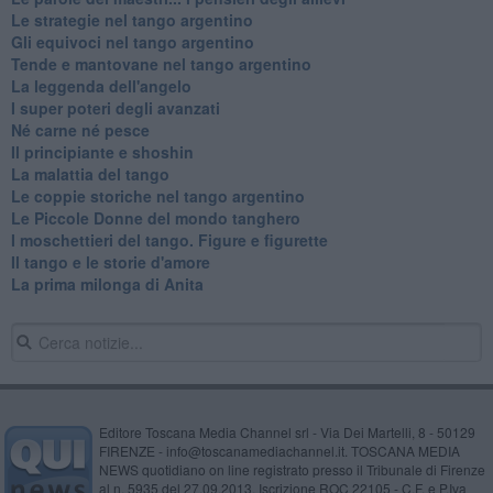
Le strategie nel tango argentino
Gli equivoci nel tango argentino
Tende e mantovane nel tango argentino
La leggenda dell'angelo
I super poteri degli avanzati
​Né carne né pesce
Il principiante e shoshin
La malattia del tango
Le coppie storiche nel tango argentino
​Le Piccole Donne del mondo tanghero
I moschettieri del tango. Figure e figurette
Il tango e le storie d'amore
​La prima milonga di Anita
Editore Toscana Media Channel srl - Via Dei Martelli, 8 - 50129
FIRENZE - info@toscanamediachannel.it. TOSCANA MEDIA
NEWS quotidiano on line registrato presso il Tribunale di Firenze
al n. 5935 del 27.09.2013. Iscrizione ROC 22105 - C.F. e P.Iva