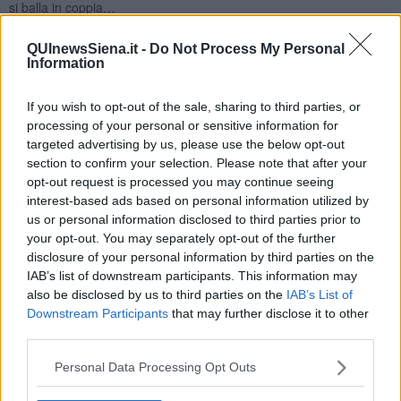
si balla in coppia…
A ogni modo, il processo creativo nel tango, si verifica seguendo
QUInewsSiena.it -
Do Not Process My Personal
due fasi distinte: la prima è data dall’attenzione concentrata,
Information
quando cioè il ballerino è in grado di vedere tante possibilità di
passi, la seconda quando egli prova emozioni negative perché il
passo o la postura non sono corretti quanto avrebbe voluto. Senza
If you wish to opt-out of the sale, sharing to third parties, or
questo processo, non si creerebbero passi o sequenze di passi
processing of your personal or sensitive information for
concreti perché solo in questo modo l’individuo costringe i due
targeted advertising by us, please use the below opt-out
emisferi cerebrali a lavorare insieme per riuscire a
ballare
bene. Il
section to confirm your selection. Please note that after your
tango inoltre può essere paragonato a una meditazione
opt-out request is processed you may continue seeing
consapevole, di amorevole gentilezza che diventa il mezzo per
interest-based ads based on personal information utilized by
ampliare la propria mente e sperimentare emozioni positive per cui
us or personal information disclosed to third parties prior to
è un dato di fatto che il tango fa bene e ballarlo ci mantiene giovani
your opt-out. You may separately opt-out of the further
sia nel corpo che nello spirito.
disclosure of your personal information by third parties on the
Quindi tutti in milonga!
IAB’s list of downstream participants. This information may
also be disclosed by us to third parties on the
IAB’s List of
Maria Caruso
Downstream Participants
that may further disclose it to other
third parties.
Personal Data Processing Opt Outs