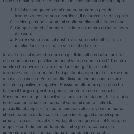
risposta a stimoli interni o esterni. Tali risposte sono di vario tipo:
Fisiologiche quando sentiamo aumentare la propria
frequenza respiratoria e cardiaca, il calore/colore della pelle.
Tonico-posturali quando ci sentiamo rilassati o in tensione.
Comportamentali quando incidono sul nostro abituale modo
di essere.
Espressive poiché sul nostro viso sono evidenti sia dalla
mimica facciale, sia dalla voce e sia dai gesti.
In verità non si dovrebbe dare un giudizio sulle emozioni poiché
esse non sono ne positive ne negative ma sono in realtà il nostro
sentire che dovrebbe avere una funzione guida, affinché
armonizziamo e generiamo la risposta più appropriata in relazione
a cosa è successo. Per comodità diciamo che possono essere
distinte in positive o negative. Possiamo affermare pertanto che
ballare il
tango argentino
generalmente è fonte di emozioni.
Possono essere quindi positive e farci sentire piacere, felicità, gioia,
interesse, anticipazione, aspettativa ma ci danno inoltre la
possibilità di ampliare la nostra consapevolezza. Come un cane
che si morde la coda i ballerini sono incoraggiati a nuovi spunti
creativi, a passi innovativi e variegati conseguendo nel tempo, un
ampio repertorio comportamentale che genera sempre più
competenza, in chi, di questo ballo, se ne è innamorato.