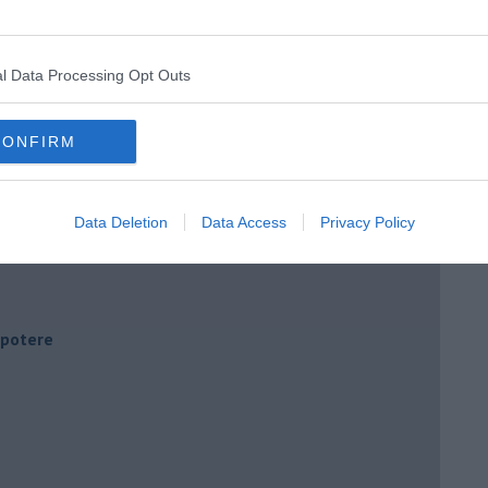
l Data Processing Opt Outs
CONFIRM
Data Deletion
Data Access
Privacy Policy
i potere