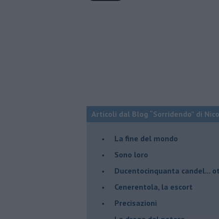
Articoli dal Blog “Sorridendo” di Nic
La fine del mondo
Sono loro
Ducentocinquanta candel... ot
Cenerentola, la escort
Precisazioni
La droga del potere