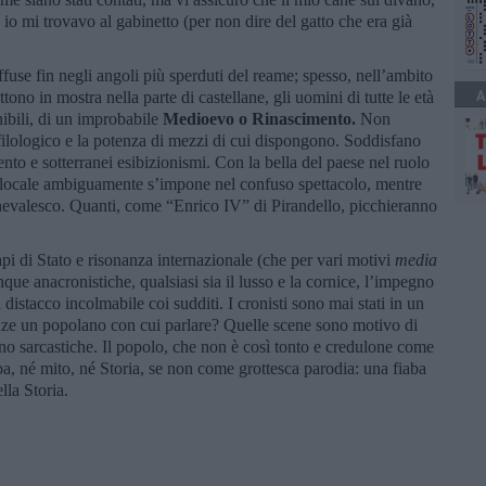
 io mi trovavo al gabinetto (per non dire del gatto che era già
ffuse fin negli angoli più sperduti del reame; spesso, nell’ambito
A
ono in mostra nella parte di castellane, gli uomini di tutte le età
inibili, di un improbabile
Medioevo o Rinascimento.
Non
filologico e la potenza di mezzi di cui dispongono. Soddisfano
ento e sotterranei esibizionismi. Con la bella del paese nel ruolo
tà locale ambiguamente s’impone nel confuso spettacolo, mentre
rnevalesco. Quanti, come “Enrico IV” di Pirandello, picchieranno
pi di Stato e risonanza internazionale (che per vari motivi
media
ue anacronistiche, qualsiasi sia il lusso e la cornice, l’impegno
 distacco incolmabile coi sudditi. I cronisti sono mai stati in un
nze un popolano con cui parlare? Quelle scene sono motivo di
eno sarcastiche. Il popolo, che non è così tonto e credulone come
ba, né mito, né Storia, se non come grottesca parodia: una fiaba
lla Storia.