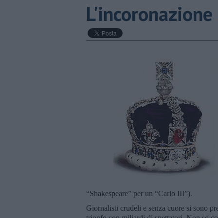
L'incoronazione
“Shakespeare” per un “Carlo III”).
Giornalisti crudeli e senza cuore si sono p
trionfo con miliardi di spettatori. Non so c