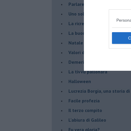
Parlare con la televisione
Uno solo al comando?
Persona
La ricreazione è finita
La buona notizia
Natale con l'elmetto
Valori dubbi miti fasulli
Demeritocrazia
La tivvù pallonara
Halloween
​Lucrezia Borgia, una storia d
Facile profezia
Il terzo compito
L'abiura di Galileo
Fu vera gloria?