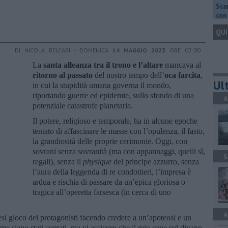
Scar
con 
QUI
DI NICOLA BELCARI - DOMENICA
14 MAGGIO 2023
ORE 07:00
La
santa alleanza tra il trono e l’altare
mancava al
ritorno al passato
del nostro tempo dell’
oca farcita
,
Ult
in cui la stupidità umana governa il mondo,
riportando guerre ed epidemie, sullo sfondo di una
A
potenziale catastrofe planetaria.
Il potere, religioso e temporale, ha in alcune epoche
tentato di affascinare le masse con l’opulenza, il fasto,
la grandiosità delle proprie cerimonie. Oggi, con
sovrani senza sovranità (ma con appannaggi, quelli sì,
S
regali), senza il
physique
del principe azzurro, senza
l’aura della leggenda di re condottieri, l’impresa è
ardua e rischia di passare da un’epica gloriosa o
tragica all’operetta farsesca (in cerca di uno
A
resi gioco dei protagonisti facendo credere a un’apoteosi e un
ome siano stati contati, ma vi assicuro che il mio cane sul divano,