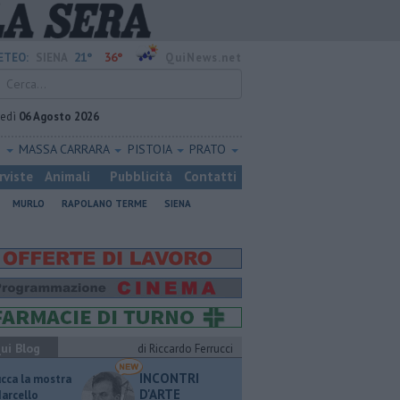
21°
36°
ETEO:
SIENA
QuiNews.net
vedì
06 Agosto 2026
O
MASSA CARRARA
PISTOIA
PRATO
rviste
Animali
Pubblicità
Contatti
MURLO
RAPOLANO TERME
SIENA
ui Blog
di Riccardo Ferrucci
INCONTRI
ucca la mostra
D'ARTE
Marcello