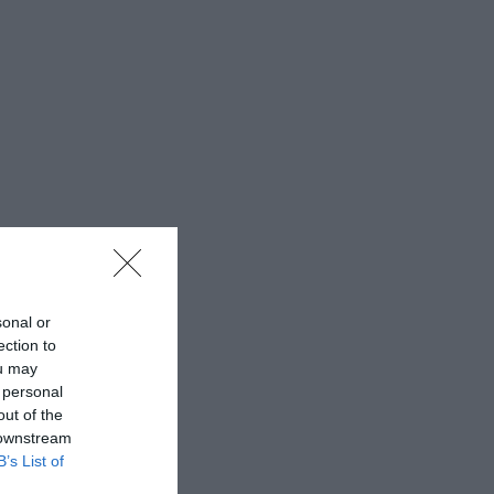
sonal or
ection to
ou may
 personal
out of the
 downstream
B’s List of