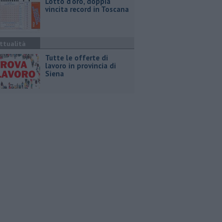
Lotto d'oro, doppia
vincita record in Toscana
ttualità
​Tutte le offerte di
lavoro in provincia di
Siena