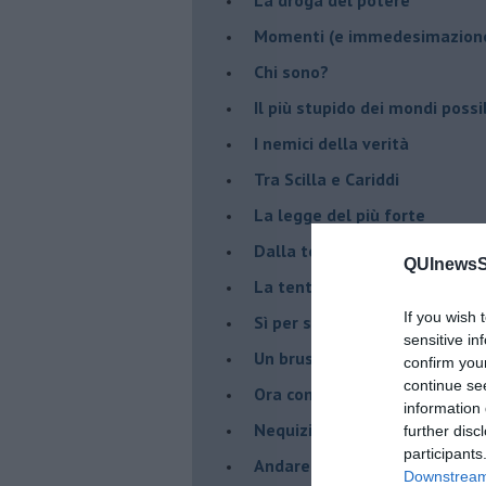
Momenti (e immedesimazion
Chi sono?
Il più stupido dei mondi possib
I nemici della verità
Tra Scilla e Cariddi
La legge del più forte
Dalla terra alla luna
QUInewsSi
La tentazione
If you wish 
​Sì per sempre? O no al mom
sensitive in
Un brusco risveglio
confirm you
continue se
Ora come allora
information 
Nequizia
further disc
participants
Andare oltre lo specchio
Downstream 