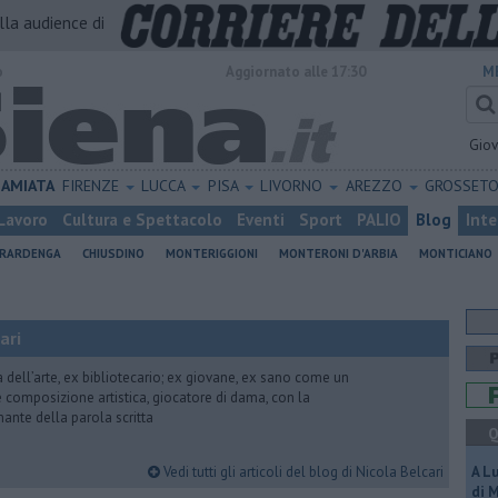
alla audience di
o
Aggiornato alle 17:30
M
Gio
AMIATA
FIRENZE
LUCCA
PISA
LIVORNO
AREZZO
GROSSET
Lavoro
Cultura e Spettacolo
Eventi
Sport
PALIO
Blog
Inte
ERARDENGA
CHIUSDINO
MONTERIGGIONI
MONTERONI D'ARBIA
MONTICIANO
ari
ria dell’arte, ex bibliotecario; ex giovane, ex sano come un
 e composizione artistica, giocatore di dama, con la
mante della parola scritta
Q
Vedi tutti gli articoli del blog di Nicola Belcari
A L
di 