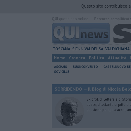
Questo sito contribuisce 
QUI
quotidiano online.
Percorso semplificat
TOSCANA
SIENA
VALDELSA
VALDICHIANA
Home
Cronaca
Politica
Attualità
ASCIANO
BUONCONVENTO
CASTELNUOVO B
SOVICILLE
SORRIDENDO — il Blog di Nicola Belc
Ex prof. di Lettere e di Sto
pesce; dilettante di pittura
passione per gli scacchi; a