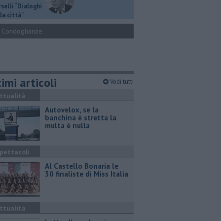
selli “Dialoghi
la città"
Condoglianze
imi articoli
Vedi tutti
ttualità
Autovelox, se la
banchina è stretta la
multa è nulla
pettacoli
Al Castello Bonaria le
30 finaliste di Miss Italia
ttualità