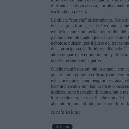
di fronte alla tivvù accesa, dormiva, mentre
uscito da un pezzo).
Le sfilate “storiche” si somigliano. Sono di
delle sagre o feste paesane. Le donne si mett
e tutte le condizioni recitano in ruoli indef
paiono credibili qualunque siano lo studio 
nebbiose pulsioni per il gusto del travestim
della principessa, la floridezza di una bel
altre comparse divertono in uno spirito ca
la testa restando nella parte?
Quelle manifestazioni più in grande, con ca
asserviti non possono criticare) sono comunq
e lo sfarzo, anzi, sono peggiori e segnano il
bar? al mercato? non hanno tra le conosce
ludibrio, sono bersaglio di battute più o m
loro lo stimano, ne ride. Sa che non c’è fia
al contrario, un anti-mito, un essere fuori de
Nicola Belcari