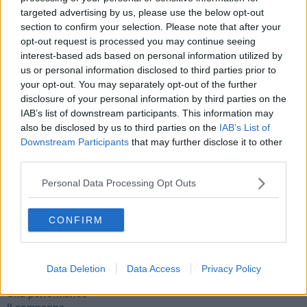
Fu vera gloria?
targeted advertising by us, please use the below opt-out
La guerricciola delle due rose
section to confirm your selection. Please note that after your
La truffa all'anziano
opt-out request is processed you may continue seeing
Alla fermata dell'autobus
interest-based ads based on personal information utilized by
La repressione sessuale per sentito dire
us or personal information disclosed to third parties prior to
Diseducazione televisiva e inerzia della politica
your opt-out. You may separately opt-out of the further
Foto storica
disclosure of your personal information by third parties on the
Esequie solenni
IAB’s list of downstream participants. This information may
Nostalgia del sangue blu
also be disclosed by us to third parties on the
IAB’s List of
Teste calde
Non avere e non essere
Downstream Participants
that may further disclose it to other
Armiamoci e... avviatevi
third parties.
Da Capodanno a Carnevale
Schizzi di fango
Personal Data Processing Opt Outs
Sor-riso amaro
Fine anno al ristorante
CONFIRM
La festa di Capodanno
Natale 2024
Re e regnanti
A noi interessa il dito non la luna
Data Deletion
Data Access
Privacy Policy
Come rubare allo stato e vivere felici
Una performance
Il compagno