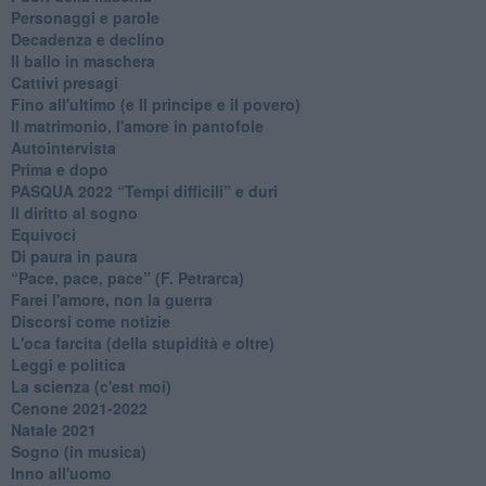
Personaggi e parole
Decadenza e declino
Il ballo in maschera
Cattivi presagi
Fino all'ultimo (e Il principe e il povero)
Il matrimonio, l'amore in pantofole
Autointervista
Prima e dopo
​PASQUA 2022 “Tempi difficili” e duri
Il diritto al sogno
Equivoci
Di paura in paura
​“Pace, pace, pace” (F. Petrarca)
Farei l'amore, non la guerra
Discorsi come notizie
L'oca farcita (della stupidità e oltre)
Leggi e politica
La scienza (c'est moi)
Cenone 2021-2022
Natale 2021
Sogno (in musica)
Inno all'uomo