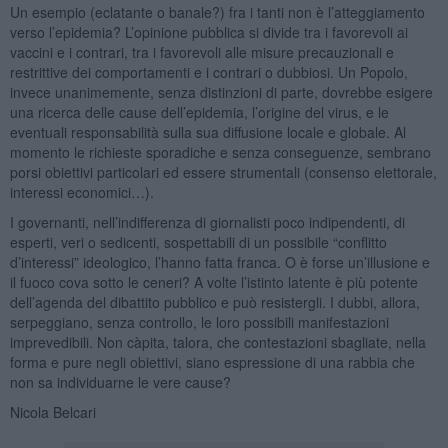
Un esempio (eclatante o banale?) fra i tanti non è l’atteggiamento
verso l’epidemia? L’opinione pubblica si divide tra i favorevoli ai
vaccini e i contrari, tra i favorevoli alle misure precauzionali e
restrittive dei comportamenti e i contrari o dubbiosi. Un Popolo,
invece unanimemente, senza distinzioni di parte, dovrebbe esigere
una ricerca delle cause dell’epidemia, l’origine del virus, e le
eventuali responsabilità sulla sua diffusione locale e globale. Al
momento le richieste sporadiche e senza conseguenze, sembrano
porsi obiettivi particolari ed essere strumentali (consenso elettorale,
interessi economici…).
I governanti, nell’indifferenza di giornalisti poco indipendenti, di
esperti, veri o sedicenti, sospettabili di un possibile “conflitto
d’interessi” ideologico, l’hanno fatta franca. O è forse un’illusione e
il fuoco cova sotto le ceneri? A volte l’istinto latente è più potente
dell’agenda del dibattito pubblico e può resistergli. I dubbi, allora,
serpeggiano, senza controllo, le loro possibili manifestazioni
imprevedibili. Non càpita, talora, che contestazioni sbagliate, nella
forma e pure negli obiettivi, siano espressione di una rabbia che
non sa individuarne le vere cause?
Nicola Belcari