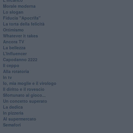
Morale moderna
Lo slogan
Fiducia "Apocrifa"
La torta della felicità
Ottimismo
Whatever it takes
Ancora TV
La bellezza
L’Influencer
​Capodanno 2222
Il ceppo
Alla rotatoria
In tv
Io, mia moglie e il virologo
Il diritto e il rovescio
Sfortunato al gioco...
Un concetto superato
La dedica
In pizzeria
Al supermercato
Semafori