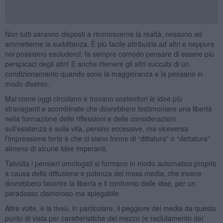
Non tutti saranno disposti a riconoscerne la realtà, nessuno ad
ammetterne la sudditanza. È più facile attribuirla ad altri e neppure
noi possiamo escluderci: fa sempre comodo pensare di essere più
perspicaci degli altri! E anche ritenere gli altri succubi di un
condizionamento quando sono la maggioranza e la pensano in
modo diverso.
Mai come oggi circolano e trovano sostenitori le idee più
stravaganti e scombinate che dovrebbero testimoniare una libertà
nella formazione delle riflessioni e delle considerazioni
sull’esistenza e sulla vita, persino eccessive, ma viceversa
l’impressione forte è che ci siano forme di “dittatura” o “dettatura”
almeno di alcune idee imperanti.
Talvolta i pensieri omologati si formano in modo automatico proprio
a causa della diffusione e potenza dei mass media, che invece
dovrebbero favorire la libertà e il confronto delle idee, per un
paradosso clamoroso ma spiegabile.
Altre volte, è la tivvù, in particolare, il peggiore dei media da questo
punto di vista per caratteristiche del mezzo (e reclutamento dei