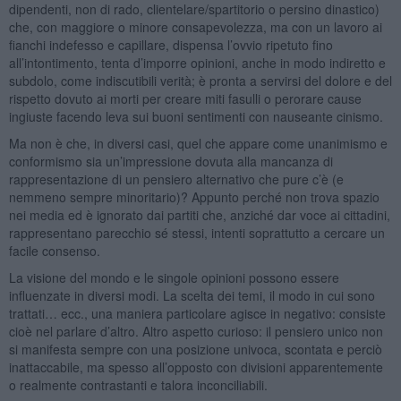
dipendenti, non di rado, clientelare/spartitorio o persino dinastico)
che, con maggiore o minore consapevolezza, ma con un lavoro ai
fianchi indefesso e capillare, dispensa l’ovvio ripetuto fino
all’intontimento, tenta d’imporre opinioni, anche in modo indiretto e
subdolo, come indiscutibili verità; è pronta a servirsi del dolore e del
rispetto dovuto ai morti per creare miti fasulli o perorare cause
ingiuste facendo leva sui buoni sentimenti con nauseante cinismo.
Ma non è che, in diversi casi, quel che appare come unanimismo e
conformismo sia un’impressione dovuta alla mancanza di
rappresentazione di un pensiero alternativo che pure c’è (e
nemmeno sempre minoritario)? Appunto perché non trova spazio
nei media ed è ignorato dai partiti che, anziché dar voce ai cittadini,
rappresentano parecchio sé stessi, intenti soprattutto a cercare un
facile consenso.
La visione del mondo e le singole opinioni possono essere
influenzate in diversi modi. La scelta dei temi, il modo in cui sono
trattati… ecc., una maniera particolare agisce in negativo: consiste
cioè nel parlare d’altro. Altro aspetto curioso: il pensiero unico non
si manifesta sempre con una posizione univoca, scontata e perciò
inattaccabile, ma spesso all’opposto con divisioni apparentemente
o realmente contrastanti e talora inconciliabili.