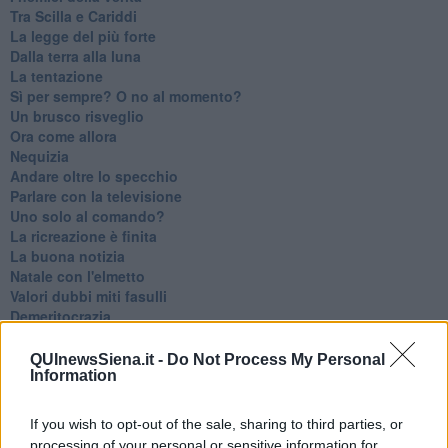
Tra Scilla e Cariddi
La legge del più forte
Dalla terra alla luna
La tentazione
​Sì per sempre? O no al momento?
Un brusco risveglio
Ora come allora
Nequizia
Andare oltre lo specchio
Parlare con la televisione
Uno solo al comando?
La ricreazione è finita
La buona notizia
Natale con l'elmetto
Valori dubbi miti fasulli
Demeritocrazia
La tivvù pallonara
Halloween
QUInewsSiena.it -
Do Not Process My Personal
​Lucrezia Borgia, una storia di potere
Information
Facile profezia
Il terzo compito
If you wish to opt-out of the sale, sharing to third parties, or
L'abiura di Galileo
processing of your personal or sensitive information for