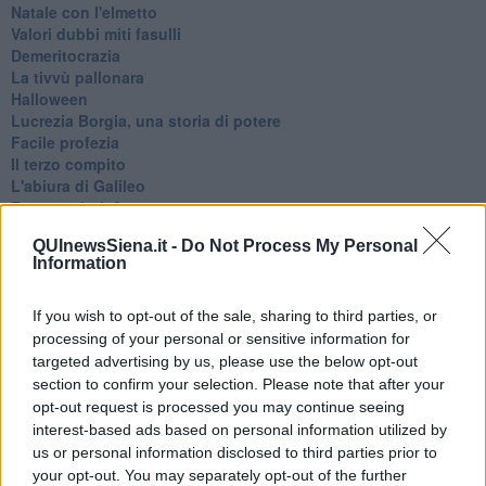
Natale con l'elmetto
Valori dubbi miti fasulli
Demeritocrazia
La tivvù pallonara
Halloween
​Lucrezia Borgia, una storia di potere
Facile profezia
Il terzo compito
L'abiura di Galileo
Fu vera gloria?
La guerricciola delle due rose
QUInewsSiena.it -
Do Not Process My Personal
La truffa all'anziano
Information
Alla fermata dell'autobus
La repressione sessuale per sentito dire
Diseducazione televisiva e inerzia della politica
If you wish to opt-out of the sale, sharing to third parties, or
Foto storica
processing of your personal or sensitive information for
Esequie solenni
targeted advertising by us, please use the below opt-out
Nostalgia del sangue blu
section to confirm your selection. Please note that after your
Teste calde
opt-out request is processed you may continue seeing
Non avere e non essere
interest-based ads based on personal information utilized by
Armiamoci e... avviatevi
us or personal information disclosed to third parties prior to
Da Capodanno a Carnevale
your opt-out. You may separately opt-out of the further