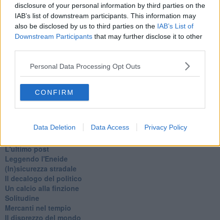
Schizzi di fango
disclosure of your personal information by third parties on the
Sor-riso amaro
IAB’s list of downstream participants. This information may
Fine anno al ristorante
also be disclosed by us to third parties on the
IAB’s List of
La festa di Capodanno
Downstream Participants
that may further disclose it to other
Natale 2024
third parties.
Re e regnanti
A noi interessa il dito non la luna
Personal Data Processing Opt Outs
Come rubare allo stato e vivere felici
Una performance
Il compagno
CONFIRM
​Io (allo specchio)
Tramonto
Passato, presente, futuro
Data Deletion
Data Access
Privacy Policy
La virtù del non fare
Il giorno dei saldi
L'ultimo post
Leggendo l'Eneide
​(In)sicurezza stradale
Il decalogo del politico
Un calcio alla finzione
Solitudine
Mercanti nel tempio
Il disprezzo del mondo