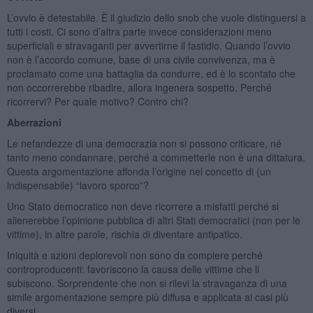
L’ovvio è detestabile. È il giudizio dello snob che vuole distinguersi a
tutti i costi. Ci sono d’altra parte invece considerazioni meno
superficiali e stravaganti per avvertirne il fastidio. Quando l’ovvio
non è l’accordo comune, base di una civile convivenza, ma è
proclamato come una battaglia da condurre, ed è lo scontato che
non occorrerebbe ribadire, allora ingenera sospetto. Perché
ricorrervi? Per quale motivo? Contro chi?
Aberrazioni
Le nefandezze di una democrazia non si possono criticare, né
tanto meno condannare, perché a commetterle non è una dittatura.
Questa argomentazione affonda l’origine nel concetto di (un
indispensabile) “lavoro sporco”?
Uno Stato democratico non deve ricorrere a misfatti perché si
alienerebbe l’opinione pubblica di altri Stati democratici (non per le
vittime), in altre parole, rischia di diventare antipatico.
Iniquità e azioni deplorevoli non sono da compiere perché
controproducenti: favoriscono la causa delle vittime che li
subiscono. Sorprendente che non si rilevi la stravaganza di una
simile argomentazione sempre più diffusa e applicata ai casi più
diversi.