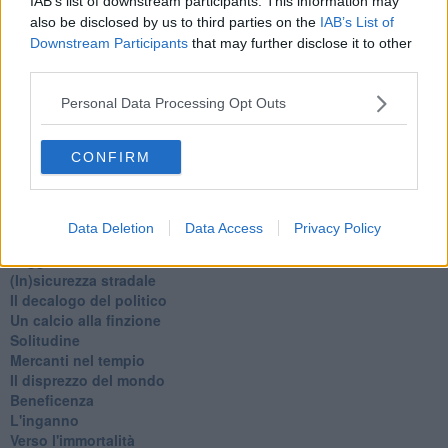
IAB’s list of downstream participants. This information may
Natale 2024
also be disclosed by us to third parties on the
IAB’s List of
Re e regnanti
Downstream Participants
that may further disclose it to other
A noi interessa il dito non la luna
third parties.
Come rubare allo stato e vivere felici
Una performance
Personal Data Processing Opt Outs
Il compagno
​Io (allo specchio)
CONFIRM
Tramonto
Passato, presente, futuro
La virtù del non fare
Il giorno dei saldi
Data Deletion
Data Access
Privacy Policy
L'ultimo post
Leggendo l'Eneide
​(In)sicurezza stradale
Il decalogo del politico
Un calcio alla finzione
Solitudine
Mercanti nel tempio
Il disprezzo del mondo
Beneficenza
L'inganno
Verso l'immortalità