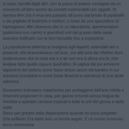
in casa, banditi dagli altri, con la paura di essere contagiati da un
momento all’altro anche da contatti ineliminabili con oggetti. Si
sentiva dire che il virus era passato all’uomo dal brodo di pipistrello
o da grigliate di lucertole o roditori, o forse da uno spezzatino di
barbagianni. Altri dicevano che in un laboratorio, sperimentatori
pasticcioni con camici e grembiuli unti del grasso delle cavie,
avevano trafficato con le loro boccette fino a impestarsi.
La popolazione atterrita si rivolgeva agli esperti, scienziati veri o
presunti, che brancolavano nel buio, ma alla luce dei riflettori tivvù
sostenevano che la cosa era a e se non era a allora era bi, che
andava fatto quello oppure quell’altro. Si capiva dai più eminenti
esponenti del settore come fosse arduo uscire dal baratro in cui
eravamo precipitati e come fosse illusoria la speranza di una facile
salvezza.
Dovevamo indossare mascherine per proteggersi dall’aria infetta e
rimanere prigionieri in casa, per giunta torturati senza tregua da
micidiali e spietate zanzare tropicali a tutte le ore del giorno e della
notte.
Stavo per gridare dalla disperazione quando mi sono svegliato.
Che sollievo! Era stato solo un brutto sogno. E un nuovo luminoso
anno cominciava.