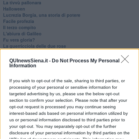
La tivvù pallonara
Halloween
​Lucrezia Borgia, una storia di potere
Facile profezia
Il terzo compito
L'abiura di Galileo
Fu vera gloria?
La guerricciola delle due rose
La truffa all'anziano
Alla fermata dell'autobus
QUInewsSiena.it -
Do Not Process My Personal
La repressione sessuale per sentito dire
Information
Diseducazione televisiva e inerzia della politica
Foto storica
If you wish to opt-out of the sale, sharing to third parties, or
Esequie solenni
processing of your personal or sensitive information for
Nostalgia del sangue blu
targeted advertising by us, please use the below opt-out
Teste calde
section to confirm your selection. Please note that after your
Non avere e non essere
opt-out request is processed you may continue seeing
Armiamoci e... avviatevi
interest-based ads based on personal information utilized by
Da Capodanno a Carnevale
us or personal information disclosed to third parties prior to
Schizzi di fango
Sor-riso amaro
your opt-out. You may separately opt-out of the further
Fine anno al ristorante
disclosure of your personal information by third parties on the
La festa di Capodanno