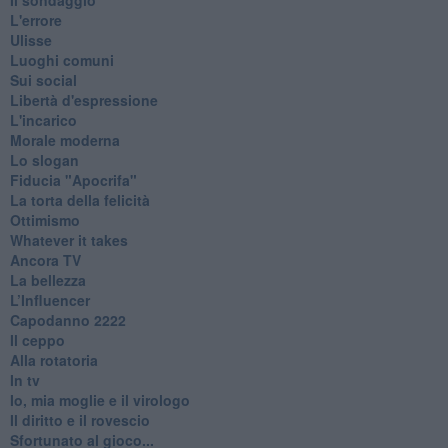
L'errore
Ulisse
Luoghi comuni
Sui social
Libertà d'espressione
L'incarico
Morale moderna
Lo slogan
Fiducia "Apocrifa"
La torta della felicità
Ottimismo
Whatever it takes
Ancora TV
La bellezza
L’Influencer
​Capodanno 2222
Il ceppo
Alla rotatoria
In tv
Io, mia moglie e il virologo
Il diritto e il rovescio
Sfortunato al gioco...