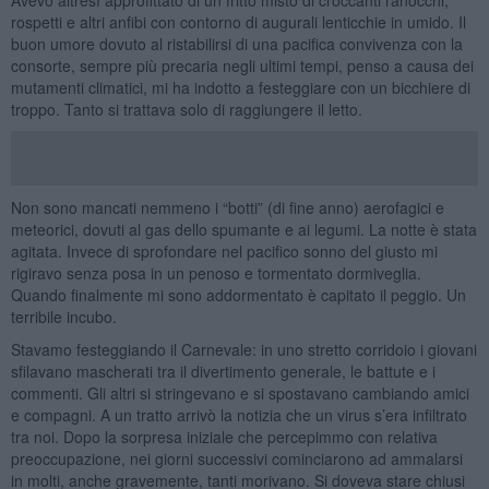
rospetti e altri anfibi con contorno di augurali lenticchie in umido. Il
buon umore dovuto al ristabilirsi di una pacifica convivenza con la
consorte, sempre più precaria negli ultimi tempi, penso a causa dei
mutamenti climatici, mi ha indotto a festeggiare con un bicchiere di
troppo. Tanto si trattava solo di raggiungere il letto.
Non sono mancati nemmeno i “botti” (di fine anno) aerofagici e
meteorici, dovuti al gas dello spumante e ai legumi. La notte è stata
agitata. Invece di sprofondare nel pacifico sonno del giusto mi
rigiravo senza posa in un penoso e tormentato dormiveglia.
Quando finalmente mi sono addormentato è capitato il peggio. Un
terribile incubo.
Stavamo festeggiando il Carnevale: in uno stretto corridoio i giovani
sfilavano mascherati tra il divertimento generale, le battute e i
commenti. Gli altri si stringevano e si spostavano cambiando amici
e compagni. A un tratto arrivò la notizia che un virus s’era infiltrato
tra noi. Dopo la sorpresa iniziale che percepimmo con relativa
preoccupazione, nei giorni successivi cominciarono ad ammalarsi
in molti, anche gravemente, tanti morivano. Si doveva stare chiusi