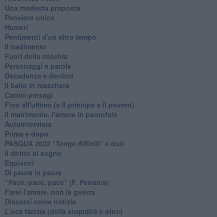
Una modesta proposta
Pensiero unico
Numeri
Pentimenti d'un altro tempo
Il tradimento
Fuori della mischia
Personaggi e parole
Decadenza e declino
Il ballo in maschera
Cattivi presagi
Fino all'ultimo (e Il principe e il povero)
Il matrimonio, l'amore in pantofole
Autointervista
Prima e dopo
​PASQUA 2022 “Tempi difficili” e duri
Il diritto al sogno
Equivoci
Di paura in paura
​“Pace, pace, pace” (F. Petrarca)
Farei l'amore, non la guerra
Discorsi come notizie
L'oca farcita (della stupidità e oltre)