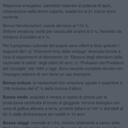
Risparmio energetico: pantofole foderate di pelliccia di lapin,
rottamazione della termo-coperta, scadenza al 21 marzo anno
corrente.
Bonus ristrutturazioni: cuccia del cane al 110 %.
Settore venatorio: botte per caccia alle anatre al 3 %, fischietto da
richiamo d’uccellini al 4 %.
Per il progresso culturale del popolo sono offerti a titolo gratuito i
seguenti libri: a) “Interventi tivvù della virologa” divenuta bionda a
furia di esperimenti di laboratorio; b) “Discorsi degli allenatori della
nazionale di calcio” degli ultimi 30 anni; c) “Prolusioni dei Presidenti
del Consiglio” dal 1980 a oggi. Sono raccolte complete donate con
l’impegno solenne di non farne un uso improprio.
Bonus cultura
: ai neolaureati con votazione uguale o superiore a
108 rimborso del 47 % della corona d’alloro.
Bonus verde
: acquisto e messa in opera di zizzolo per la
produzione certificata di brodo di giuggiole; torrone biologico con
uova di gallina allevate a terra, prodotti italiani al 100 % detraibili al
60 % dalla dichiarazione dei redditi in 10 anni.
Bonus viaggi
: normale al 13%, mentre totalmente a carico dello