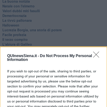
La buona notizia
Natale con l'elmetto
Valori dubbi miti fasulli
Demeritocrazia
La tivvù pallonara
Halloween
​Lucrezia Borgia, una storia di potere
Facile profezia
Il terzo compito
L'abiura di Galileo
Fu vera gloria?
La guerricciola delle due rose
QUInewsSiena.it -
Do Not Process My Personal
La truffa all'anziano
Information
Alla fermata dell'autobus
La repressione sessuale per sentito dire
If you wish to opt-out of the sale, sharing to third parties, or
Diseducazione televisiva e inerzia della politica
processing of your personal or sensitive information for
Foto storica
targeted advertising by us, please use the below opt-out
Esequie solenni
section to confirm your selection. Please note that after your
Nostalgia del sangue blu
opt-out request is processed you may continue seeing
Teste calde
Non avere e non essere
interest-based ads based on personal information utilized by
Armiamoci e... avviatevi
us or personal information disclosed to third parties prior to
Da Capodanno a Carnevale
your opt-out. You may separately opt-out of the further