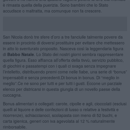
è rimasta quella della puerizia. Sono bambini che lo Stato
accudisce o maltratta, ma comunque non fa crescere.
San Nicola donò tre sfere d’oro a tre fanciulle talmente povere da
essere in procinto di doversi prostituire per evitare che mettessero
in atto lo sventurato proposito. Nasceva così la leggendaria figura
di
Babbo Natale
. Lo Stato dei nostri giorni sembra rappresentare
quella figura. Esso affianca all’offerta della tivvù, servizio pubblico,
di giochini e passatempi con i quali ci svaga senza impegnare
l’intelletto, distribuendo premi come nelle fiabe, una serie di “bonus”
impensabili e senza precedenti.Di bonus in bonus. Di “meglio in
meglio”.Ce ne sono per tutti e per tutti i gusti. Eccone un parziale
elenco per districarsi in questa giungla di un novello paese della
cuccagna.
Bonus alimentari o collegati: carote, cipolle e agli, cioccolati (esclusi
quelli al liquore e delle confezioni di lusso o relative a festività e
ricorrenze), schiaccianoci, scolapasta con meno di 52 buchi, e
carta igienica, generi con iva agevolata al 12 % naturalmente
rimborsabile.