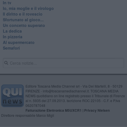
In tv
Io, mia moglie e il virologo
Il diritto e il rovescio
Sfortunato al gioco...
Un concetto superato
La dedica
In pizzeria
Al supermercato
Semafori
Editore Toscana Media Channel srl - Via Dei Martelli, 8 - 50129
FIRENZE - info@toscanamediachannel.it. TOSCANA MEDIA
NEWS quotidiano on line registrato presso il Tribunale di Firenze
al n. 5935 del 27.09.2013. Iscrizione ROC 22105 - C.F. e P.Iva
0620787048
Fatturazione Elettronica M5UXCR1 |
Privacy Nielsen
Direttore responsabile Marco Migli