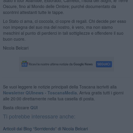
Stato il tour Atlantide, Eldorado, Camelot, l'Isola dei Sogni, le Terre
Oscure, fino al Mondo delle Ombre; purché documentato da
scontrini attestanti tutte le tappe.
Lo Stato ci ama, ci coccola, ci copre di regali. Chi decide per esso
non impegna del suo ma del nostro, è vero, ma non siamo
meschini al punto di perderci in tali sottigliezze e offendere il suo
buon cuore.
Nicola Belcari
Se vuoi leggere le notizie principali della Toscana iscriviti alla
Newsletter QUInews - ToscanaMedia.
Arriva gratis tutti i giorni
alle 20:00 direttamente nella tua casella di posta.
Basta cliccare
QUI
Ti potrebbe interessare anche:
Articoli dal Blog “Sorridendo” di Nicola Belcari