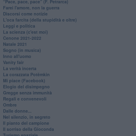
​“Pace, pace, pace” (F. Petrarca)
Farei l'amore, non la guerra
Discorsi come notizie
L'oca farcita (della stupidità e oltre)
Leggi e politica
La scienza (c'est moi)
Cenone 2021-2022
Natale 2021
Sogno (in musica)
Inno all'uomo
Vanity fair
La verità incerta
La corazzata Potëmkin
Mi piace (Facebook)
Elogio del disimpegno
Gregge senza immunità
Regali e convenevoli
Ombre
Dalle donne...
Nel silenzio, in segreto
Il pianto del campione
Il sorriso della Gioconda
Turismo spaziale