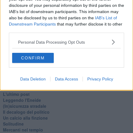
Schizzi di fango
disclosure of your personal information by third parties on the
Sor-riso amaro
IAB’s list of downstream participants. This information may
Fine anno al ristorante
also be disclosed by us to third parties on the
IAB’s List of
La festa di Capodanno
Downstream Participants
that may further disclose it to other
Natale 2024
third parties.
Re e regnanti
A noi interessa il dito non la luna
Personal Data Processing Opt Outs
Come rubare allo stato e vivere felici
Una performance
Il compagno
CONFIRM
​Io (allo specchio)
Tramonto
Passato, presente, futuro
Data Deletion
Data Access
Privacy Policy
La virtù del non fare
Il giorno dei saldi
L'ultimo post
Leggendo l'Eneide
​(In)sicurezza stradale
Il decalogo del politico
Un calcio alla finzione
Solitudine
Mercanti nel tempio