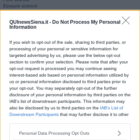
Esequie solenni
Nostalgia del sangue blu
Teste calde
QUInewsSiena.it -
Do Not Process My Personal
Non avere e non essere
Information
Armiamoci e... avviatevi
Da Capodanno a Carnevale
If you wish to opt-out of the sale, sharing to third parties, or
Schizzi di fango
processing of your personal or sensitive information for
Sor-riso amaro
Fine anno al ristorante
targeted advertising by us, please use the below opt-out
La festa di Capodanno
section to confirm your selection. Please note that after your
Natale 2024
opt-out request is processed you may continue seeing
Re e regnanti
interest-based ads based on personal information utilized by
A noi interessa il dito non la luna
us or personal information disclosed to third parties prior to
Come rubare allo stato e vivere felici
your opt-out. You may separately opt-out of the further
Una performance
disclosure of your personal information by third parties on the
Il compagno
IAB’s list of downstream participants. This information may
​Io (allo specchio)
also be disclosed by us to third parties on the
IAB’s List of
Tramonto
Downstream Participants
that may further disclose it to other
Passato, presente, futuro
third parties.
La virtù del non fare
Il giorno dei saldi
Personal Data Processing Opt Outs
L'ultimo post