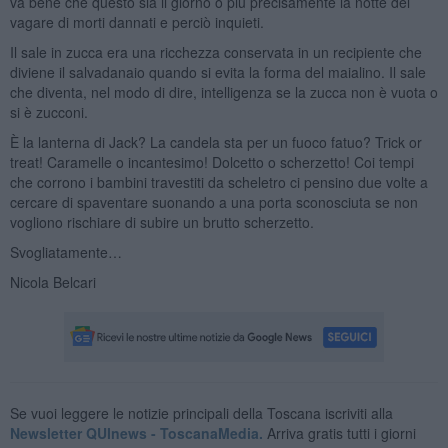
va bene che questo sia il giorno o più precisamente la notte del
vagare di morti dannati e perciò inquieti.
Il sale in zucca era una ricchezza conservata in un recipiente che
diviene il salvadanaio quando si evita la forma del maialino. Il sale
che diventa, nel modo di dire, intelligenza se la zucca non è vuota o
si è zucconi.
È la lanterna di Jack? La candela sta per un fuoco fatuo? Trick or
treat! Caramelle o incantesimo! Dolcetto o scherzetto! Coi tempi
che corrono i bambini travestiti da scheletro ci pensino due volte a
cercare di spaventare suonando a una porta sconosciuta se non
vogliono rischiare di subire un brutto scherzetto.
Svogliatamente…
Nicola Belcari
Se vuoi leggere le notizie principali della Toscana iscriviti alla
Newsletter QUInews - ToscanaMedia.
Arriva gratis tutti i giorni