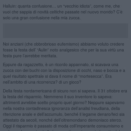
Halluin: quanta confusione… un “vecchio idiota”, come me, che
vuoi che sappia di novità celtiche passate nel nuovo mondo? C’è
solo una gran confusione nella mia zucca.
Noi anziani (che obbrobrioso eufemismo) abbiamo voluto credere
fosse la festa dell’ “Aulin” noto analgesico che per la sua virtù una
festa pure l’avrebbe meritata.
Eppure da ragazzetto, è un ricordo appannato, si scavava una
zucca con dei buchi con la disposizione di occhi, naso e bocca e a
quel risultato spettrale si dava il nome di “mortesecca”. Era
nell’ambito di una ricorrenza? di un gioco?
Della festa nordamericana di sicuro non si sapeva. Il 31 ottobre era
la festa del risparmio. Nemmeno il suo inventore lo sapeva:
altrimenti avrebbe scelto proprio quel giorno? Neppure sapevamo
nella nostra contadinesca ignoranza dell’analisi freudiana, della
ritenzione anale e dell’accumulo, benché il legame denaro/feci sia
attestato da secoli, nonché dell’oltremondano demoniaco sterco.
Oggi il risparmio è passato di moda coll’imperante consumismo e