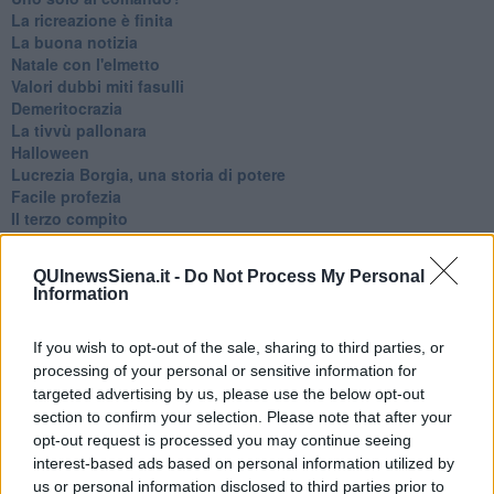
La ricreazione è finita
La buona notizia
Natale con l'elmetto
Valori dubbi miti fasulli
Demeritocrazia
La tivvù pallonara
Halloween
​Lucrezia Borgia, una storia di potere
Facile profezia
Il terzo compito
L'abiura di Galileo
Fu vera gloria?
QUInewsSiena.it -
Do Not Process My Personal
La guerricciola delle due rose
Information
La truffa all'anziano
Alla fermata dell'autobus
If you wish to opt-out of the sale, sharing to third parties, or
La repressione sessuale per sentito dire
processing of your personal or sensitive information for
Diseducazione televisiva e inerzia della politica
Foto storica
targeted advertising by us, please use the below opt-out
Esequie solenni
section to confirm your selection. Please note that after your
Nostalgia del sangue blu
opt-out request is processed you may continue seeing
Teste calde
interest-based ads based on personal information utilized by
Non avere e non essere
us or personal information disclosed to third parties prior to