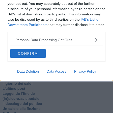
Armiamoci e... avviatevi
your opt-out. You may separately opt-out of the further
Da Capodanno a Carnevale
disclosure of your personal information by third parties on the
Schizzi di fango
IAB’s list of downstream participants. This information may
Sor-riso amaro
also be disclosed by us to third parties on the
IAB’s List of
Fine anno al ristorante
Downstream Participants
that may further disclose it to other
La festa di Capodanno
third parties.
Natale 2024
Re e regnanti
Personal Data Processing Opt Outs
A noi interessa il dito non la luna
Come rubare allo stato e vivere felici
Una performance
CONFIRM
Il compagno
​Io (allo specchio)
Tramonto
Data Deletion
Data Access
Privacy Policy
Passato, presente, futuro
La virtù del non fare
Il giorno dei saldi
L'ultimo post
Leggendo l'Eneide
​(In)sicurezza stradale
Il decalogo del politico
Un calcio alla finzione