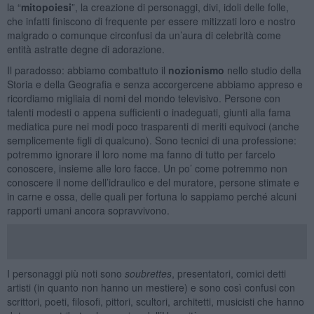
la “
mitopoiesi
”, la creazione di personaggi, divi, idoli delle folle,
che infatti finiscono di frequente per essere mitizzati loro e nostro
malgrado o comunque circonfusi da un’aura di celebrità come
entità astratte degne di adorazione.
Il paradosso: abbiamo combattuto il
nozionismo
nello studio della
Storia e della Geografia e senza accorgercene abbiamo appreso e
ricordiamo migliaia di nomi del mondo televisivo. Persone con
talenti modesti o appena sufficienti o inadeguati, giunti alla fama
mediatica pure nei modi poco trasparenti di meriti equivoci (anche
semplicemente figli di qualcuno). Sono tecnici di una professione:
potremmo ignorare il loro nome ma fanno di tutto per farcelo
conoscere, insieme alle loro facce. Un po’ come potremmo non
conoscere il nome dell’idraulico e del muratore, persone stimate e
in carne e ossa, delle quali per fortuna lo sappiamo perché alcuni
rapporti umani ancora sopravvivono.
I personaggi più noti sono
soubrettes
, presentatori, comici detti
artisti (in quanto non hanno un mestiere) e sono così confusi con
scrittori, poeti, filosofi, pittori, scultori, architetti, musicisti che hanno