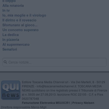
Il ceppo
Alla rotatoria
In tv
Io, mia moglie e il virologo
Il diritto e il rovescio
Sfortunato al gioco...
Un concetto superato
La dedica
In pizzeria
Al supermercato
Semafori
Editore Toscana Media Channel srl - Via Dei Martelli, 8 - 50129
FIRENZE - info@toscanamediachannel.it. TOSCANA MEDIA
NEWS quotidiano on line registrato presso il Tribunale di Firenze
al n. 5935 del 27.09.2013. Iscrizione ROC 22105 - C.F. e P.Iva
0620787048
Fatturazione Elettronica M5UXCR1 |
Privacy Nielsen
Direttore responsabile Marco Migli