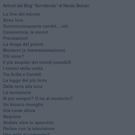
Articoli dal Blog “Sorridendo” di Nicola Belcari
La fine del mondo
Sono loro
Ducentocinquanta candel... otti
Cenerentola, la escort
Precisazioni
La droga del potere
Momenti (e immedesimazione)
Chi sono?
Il più stupido dei mondi possibili
I nemici della verità
Tra Scilla e Cariddi
La legge del più forte
Dalla terra alla luna
La tentazione
​Sì per sempre? O no al momento?
Un brusco risveglio
Ora come allora
Nequizia
Andare oltre lo specchio
Parlare con la televisione
Uno solo al comando?