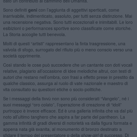
dato un contributo al cammino dell’Umanità.
Sono definiti
geni
con l’aggiunta di aggettivi sperticati, come
inarrivabile, indimenticato, assoluto, per tutti senza distinzione. Mai
una recensione negativa. Sono tutti eccezionali e inimitabili. Le loro
esibizioni o performances sportive sono classificate come storiche.
La Storia accoglie tutti benevola.
Molti di questi “artisti” rappresentano la finta trasgressione, una
valvola di sfogo, surrogato del rifiuto più o meno conscio verso una
società opprimente.
Così stando le cose può succedere che un cantante con doti vocali
relative, plagiario all’occasione di idee melodiche altrui, con testi di
autori che restano nell’ombra, con frasi a effetto prese in prestito da
qualche classico, assurga al ruolo di vate nazionale e maestro di
vita consultato su questioni etiche o socio-politiche.
Se i messaggi della tivvù non sono più considerati “Vangelo”, né i
suoi messaggi “oro colato”, l’operazione di creazione di “idoli”
purtroppo è invece efficace. Ed è una galleria infinita che va dal più
noto all’ultimo tanghero che aspira a far parte del pantheon. La
gamma infinità di gradi diversi di notorietà va dalla figura formata e
appena nata già svanita, al monumento di bronzo destinato a
sfidare il tempo del presentatore o della
show-girl
di successo. Di