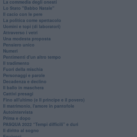
La commedia degli onesti
Lo Stato "Babbo Natale"
Il cacio con le pere
La politica come spettacolo
Uomini e topi (di laboratori)
Attraverso i vetri
Una modesta proposta
Pensiero unico
Numeri
Pentimenti d'un altro tempo
Il tradimento
Fuori della mischia
Personaggi e parole
Decadenza e declino
Il ballo in maschera
Cattivi presagi
Fino all'ultimo (e Il principe e il povero)
Il matrimonio, l'amore in pantofole
Autointervista
Prima e dopo
​PASQUA 2022 “Tempi difficili” e duri
Il diritto al sogno
Equivoci