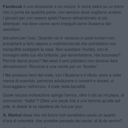
Facebook
è uno strumento e un mezzo; è come salire su un treno
che ci porta da qualche parte, non sempre dove vogliamo andare.
I giovani per non essere spiati l’hanno abbandonato ai più
attempati, ma dove vanno sono inseguiti come Susanna dai
vecchioni.
Istruzioni per l’uso. Quando vai in vacanza in posti lontani non
precipitarti a farlo sapere a malintenzionati che potrebbero con
tranquillità svaligiarti la casa. Non suscitare l’invidia, con le
immagini della tua vita brillante, per lamentartene. Hai successo?
Perché darne prove? Nel west il vero pistolero non doveva dare
dimostrazioni. Rinuncia a una vanità per un “fioretto”.
I like possono farci del male, con l’illusione e il rifiuto; sono a volte
merce di scambio, perversa adulazione o convinti e sinceri, ci
incoraggiano nell’errore. Il male della banalità.
Quale oscura motivazione spinge l’amico, oltre il clic su mi piace, al
commento: “bella!”?
Dites une seule fois à une femme qu’elle est
jolie, le diable le lui répétera dix fois par jour
.
A. Warhol
disse che nel futuro tutti avrebbero avuto un quarto
d’ora di notorietà: che avrebbe pensato dei social, di là da venire?