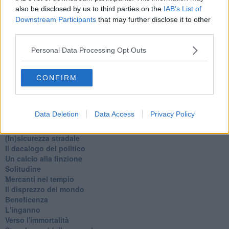
Natale 2024
also be disclosed by us to third parties on the
IAB’s List of
Re e regnanti
Downstream Participants
that may further disclose it to other
A noi interessa il dito non la luna
third parties.
Come rubare allo stato e vivere felici
Una performance
Personal Data Processing Opt Outs
Il compagno
​Io (allo specchio)
Tramonto
CONFIRM
Passato, presente, futuro
La virtù del non fare
Il giorno dei saldi
Data Deletion
Data Access
Privacy Policy
L'ultimo post
Leggendo l'Eneide
​(In)sicurezza stradale
Il decalogo del politico
Un calcio alla finzione
Solitudine
Mercanti nel tempio
Il disprezzo del mondo
Beneficenza
L'inganno
Verso l'immortalità