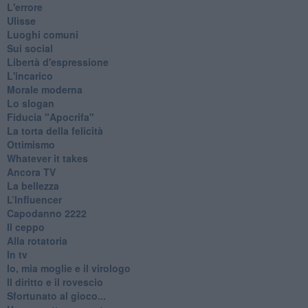
L'errore
Ulisse
Luoghi comuni
Sui social
Libertà d'espressione
L'incarico
Morale moderna
Lo slogan
Fiducia "Apocrifa"
La torta della felicità
Ottimismo
Whatever it takes
Ancora TV
La bellezza
L’Influencer
​Capodanno 2222
Il ceppo
Alla rotatoria
In tv
Io, mia moglie e il virologo
Il diritto e il rovescio
Sfortunato al gioco...