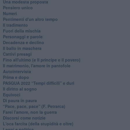
Una modesta proposta
Pensiero unico
Numeri
Pentimenti d'un altro tempo
Il tradimento
Fuori della mischia
Personaggi e parole
Decadenza e declino
Il ballo in maschera
Cattivi presagi
Fino all'ultimo (e Il principe e il povero)
Il matrimonio, l'amore in pantofole
Autointervista
Prima e dopo
​PASQUA 2022 “Tempi difficili” e duri
Il diritto al sogno
Equivoci
Di paura in paura
​“Pace, pace, pace” (F. Petrarca)
Farei l'amore, non la guerra
Discorsi come notizie
L'oca farcita (della stupidità e oltre)
Leggi e politica