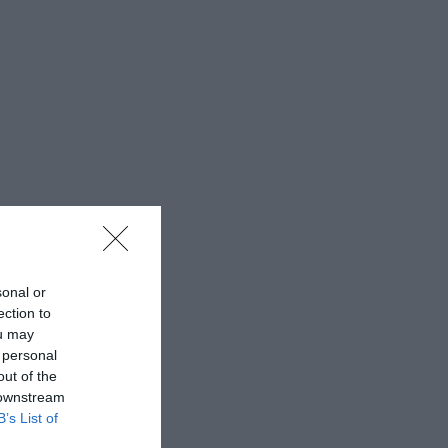
sonal or
ection to
ou may
 personal
out of the
 downstream
B’s List of