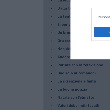
Dalla terra alla luna
La tentazione
Persona
​Sì per sempre? O no al mom
Un brusco risveglio
Ora come allora
Nequizia
Andare oltre lo specchio
Parlare con la televisione
Uno solo al comando?
La ricreazione è finita
La buona notizia
Natale con l'elmetto
Valori dubbi miti fasulli