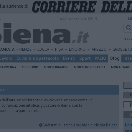
alla audience di
o
Aggiornato alle 09:15
M
Sab
AMIATA
FIRENZE
LUCCA
PISA
LIVORNO
AREZZO
GROSSET
Lavoro
Cultura e Spettacolo
Eventi
Sport
PALIO
Blog
Inte
ERARDENGA
CHIUSDINO
MONTERIGGIONI
MONTERONI D'ARBIA
MONTICIANO
ari
ria dell’arte, ex bibliotecario; ex giovane, ex sano come un
 e composizione artistica, giocatore di dama, con la
mante della parola scritta
Q
Vedi tutti gli articoli del blog di Nicola Belcari
​Un 
civ