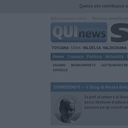
Questo sito contribuisce 
QUI
quotidiano online.
Percorso semplificat
TOSCANA
SIENA
VALDELSA
VALDICHIANA
Home
Cronaca
Politica
Attualità
ASCIANO
BUONCONVENTO
CASTELNUOVO B
SOVICILLE
SORRIDENDO — il Blog di Nicola Belc
Ex prof. di Lettere e di Sto
pesce; dilettante di pittura
passione per gli scacchi; a