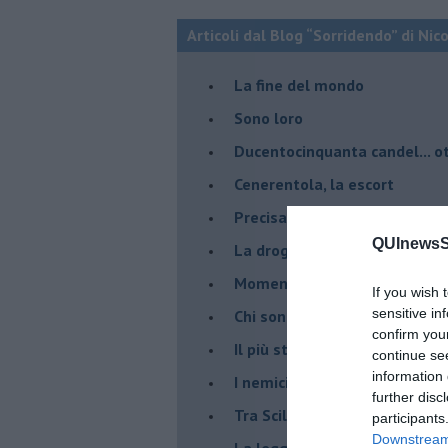
Articoli dal Blog “Sorridendo” di Nic
La fine del mondo
Sono loro
Ducentocinquanta candel... ot
Cenerentola, la escort
Precisazioni
QUInewsSi
La droga del potere
Momenti (e immedesimazion
If you wish 
sensitive in
Chi sono?
confirm you
Il più stupido dei mondi possib
continue se
information 
I nemici della verità
further disc
Tra Scilla e Cariddi
participants
Downstream 
La legge del più forte