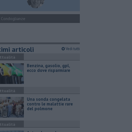
Condoglianze
imi articoli
Vedi tutti
ttualità
​Benzina, gasolio, gpl,
ecco dove risparmiare
ttualità
Una sonda congelata
contro le malattie rare
del polmone
ttualità