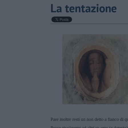
La tentazione
Pare inoltre resti un non detto a fianco di
Posso rivolgermi ad altri se amo (e detesto)