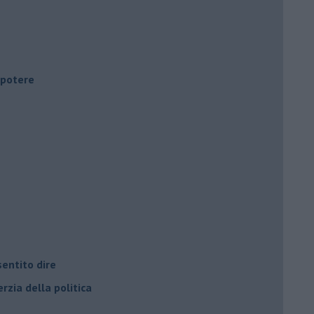
i potere
entito dire
rzia della politica