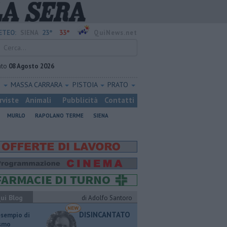
23°
33°
ETEO:
SIENA
QuiNews.net
ato
08 Agosto 2026
O
MASSA CARRARA
PISTOIA
PRATO
rviste
Animali
Pubblicità
Contatti
MURLO
RAPOLANO TERME
SIENA
ui Blog
di Adolfo Santoro
DISINCANTATO
esempio di
ismo