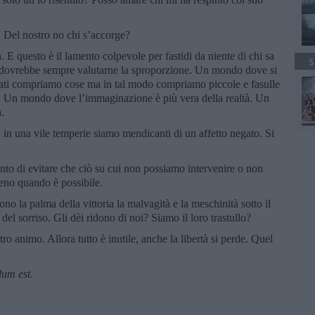
 Del nostro no chi s’accorge?
. E questo è il lamento colpevole per fastidi da niente di chi sa
S
 e dovrebbe sempre valutarne la sproporzione. Un mondo dove si
iati compriamo cose ma in tal modo compriamo piccole e fasulle
io. Un mondo dove l’immaginazione è più vera della realtà. Un
.
, in una vile temperie siamo mendicanti di un affetto negato. Si
to di evitare che ciò su cui non possiamo intervenire o non
eno quando è possibile.
o la palma della vittoria la malvagità e la meschinità sotto il
 del sorriso. Gli dèi ridono di noi? Siamo il loro trastullo?
tro animo. Allora tutto è inutile, anche la libertà si perde. Quel
dum est
.