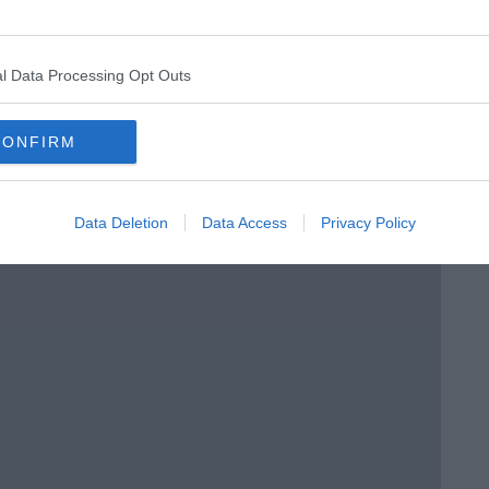
l Data Processing Opt Outs
ento?
CONFIRM
Data Deletion
Data Access
Privacy Policy