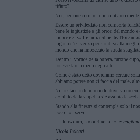
rifiuto?
Noi, persone comuni, non contiamo niente.
Essere un privilegiato non comporta felicità
bene le ingiustizie e gli orrori del mondo
muore e si soffre indicibilmente. Noi anno
ragioni d’esistenza per stordirsi alla megl
mondo che ha imboccato la strada sbagliata
Dentro il vortice della bufera, turbine cupo
potesse fare a meno degli altri…
Come è stato detto dovremmo cercare soltan
abbiamo potere non ci faccia del male, alm
Nello sfacelo di un mondo dove si contendon
dominio della stupidità s’è assunto la scelta
Stando alla finestra si contempla solo il nos
poco non serve.
… dum- dum, tamburi nella notte:
cogitan
Nicola Belcari