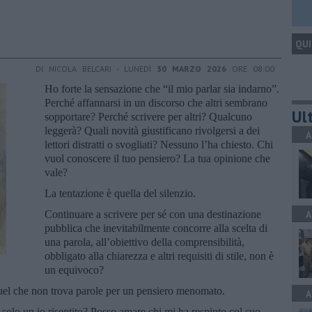
QUI
DI NICOLA BELCARI - LUNEDÌ
30 MARZO 2026
ORE 08:00
Ho forte la sensazione che “il mio parlar sia indarno”.
Perché affannarsi in un discorso che altri sembrano
Ult
sopportare? Perché scrivere per altri? Qualcuno
leggerà? Quali novità giustificano rivolgersi a dei
A
lettori distratti o svogliati? Nessuno l’ha chiesto. Chi
vuol conoscere il tuo pensiero? La tua opinione che
vale?
La tentazione è quella del silenzio.
Continuare a scrivere per sé con una destinazione
A
pubblica che inevitabilmente concorre alla scelta di
una parola, all’obiettivo della comprensibilità,
obbligato alla chiarezza e altri requisiti di stile, non è
un equivoco?
 quel che non trova parole per un pensiero menomato.
A
 solo un io risentito? Posso amare chi mi ha respinto col suo