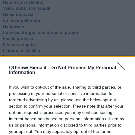
Natale con l'elmetto
Valori dubbi miti fasulli
Demeritocrazia
La tivvù pallonara
Halloween
​Lucrezia Borgia, una storia di potere
Facile profezia
Il terzo compito
L'abiura di Galileo
Fu vera gloria?
La guerricciola delle due rose
QUInewsSiena.it -
Do Not Process My Personal
La truffa all'anziano
Information
Alla fermata dell'autobus
La repressione sessuale per sentito dire
Diseducazione televisiva e inerzia della politica
If you wish to opt-out of the sale, sharing to third parties, or
Foto storica
processing of your personal or sensitive information for
Esequie solenni
targeted advertising by us, please use the below opt-out
Nostalgia del sangue blu
section to confirm your selection. Please note that after your
Teste calde
opt-out request is processed you may continue seeing
Non avere e non essere
interest-based ads based on personal information utilized by
Armiamoci e... avviatevi
us or personal information disclosed to third parties prior to
Da Capodanno a Carnevale
your opt-out. You may separately opt-out of the further
Schizzi di fango