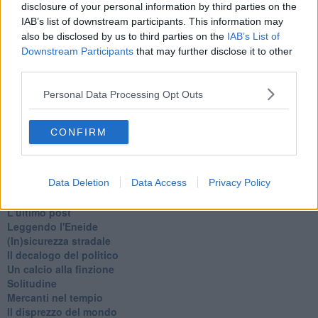
disclosure of your personal information by third parties on the
Sor-riso amaro
IAB’s list of downstream participants. This information may
Fine anno al ristorante
also be disclosed by us to third parties on the
IAB’s List of
La festa di Capodanno
Downstream Participants
that may further disclose it to other
Natale 2024
third parties.
Re e regnanti
A noi interessa il dito non la luna
Personal Data Processing Opt Outs
Come rubare allo stato e vivere felici
Una performance
Il compagno
CONFIRM
​Io (allo specchio)
Tramonto
Passato, presente, futuro
La virtù del non fare
Data Deletion
Data Access
Privacy Policy
Il giorno dei saldi
L'ultimo post
Leggendo l'Eneide
​(In)sicurezza stradale
Il decalogo del politico
Un calcio alla finzione
Solitudine
Mercanti nel tempio
Il disprezzo del mondo