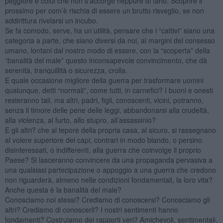
peggiore è colui che non s’accorge neppure di farlo. Scoprire il
prossimo per com’è rischia di essere un brutto risveglio, se non
addirittura rivelarsi un incubo.
Se fa comodo, serve, ha un’utilità, pensare che i “cattivi” siano una
categoria a parte, che siano diversi da noi, ai margini del consesso
umano, lontani dal nostro modo di essere, con la “scoperta” della
“banalità del male” questo inconsapevole convincimento, che dà
serenità, tranquillità o sicurezza, crolla.
E quale occasione migliore della guerra per trasformare uomini
qualunque, detti “normali”, come tutti, in carnefici? I buoni e onesti
resteranno tali, ma altri, padri, figli, conoscenti, vicini, potranno,
senza il timore delle pene delle leggi, abbandonarsi alla crudeltà,
alla violenza, al furto, allo stupro, all’assassinio?
E gli altri? che al tepore della propria casa, al sicuro, si rassegnano
al volere superiore dei capi, contrari in modo blando, o persino
disinteressati, o indifferenti, alla guerra che coinvolge il proprio
Paese? Si lasceranno convincere da una propaganda pervasiva a
una qualsiasi partecipazione o appoggio a una guerra che credono
non riguarderà, almeno nelle condizioni fondamentali, la loro vita?
Anche questa è la banalità del male?
Conosciamo noi stessi? Crediamo di conoscersi? Conosciamo gli
altri? Crediamo di conoscerli? I nostri sentimenti hanno
fondamenti? Costruiamo dei rapporti veri? Amichevoli, sentimentali,