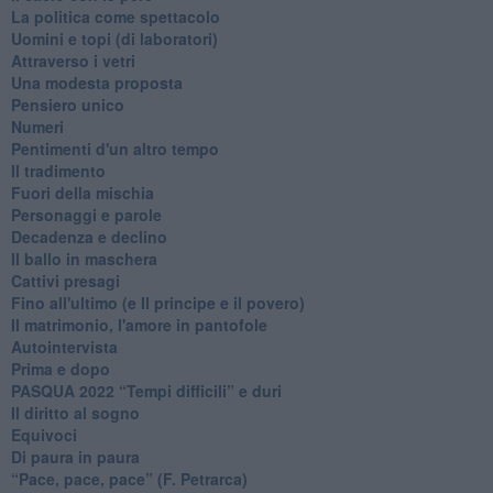
La politica come spettacolo
Uomini e topi (di laboratori)
Attraverso i vetri
Una modesta proposta
Pensiero unico
Numeri
Pentimenti d'un altro tempo
Il tradimento
Fuori della mischia
Personaggi e parole
Decadenza e declino
Il ballo in maschera
Cattivi presagi
Fino all'ultimo (e Il principe e il povero)
Il matrimonio, l'amore in pantofole
Autointervista
Prima e dopo
​PASQUA 2022 “Tempi difficili” e duri
Il diritto al sogno
Equivoci
Di paura in paura
​“Pace, pace, pace” (F. Petrarca)