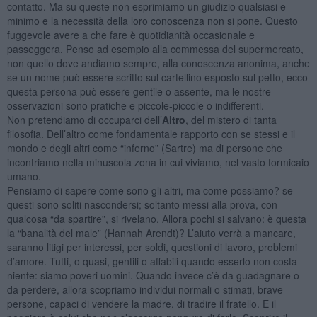
contatto. Ma su queste non esprimiamo un giudizio qualsiasi e
minimo e la necessità della loro conoscenza non si pone. Questo
fuggevole avere a che fare è quotidianità occasionale e
passeggera. Penso ad esempio alla commessa del supermercato,
non quello dove andiamo sempre, alla conoscenza anonima, anche
se un nome può essere scritto sul cartellino esposto sul petto, ecco
questa persona può essere gentile o assente, ma le nostre
osservazioni sono pratiche e piccole-piccole o indifferenti.
Non pretendiamo di occuparci dell’
Altro
, del mistero di tanta
filosofia. Dell’altro come fondamentale rapporto con se stessi e il
mondo e degli altri come “inferno” (Sartre) ma di persone che
incontriamo nella minuscola zona in cui viviamo, nel vasto formicaio
umano.
Pensiamo di sapere come sono gli altri, ma come possiamo? se
questi sono soliti nascondersi; soltanto messi alla prova, con
qualcosa “da spartire”, si rivelano. Allora pochi si salvano: è questa
la “banalità del male” (Hannah Arendt)? L’aiuto verrà a mancare,
saranno litigi per interessi, per soldi, questioni di lavoro, problemi
d’amore. Tutti, o quasi, gentili o affabili quando esserlo non costa
niente: siamo poveri uomini. Quando invece c’è da guadagnare o
da perdere, allora scopriamo individui normali o stimati, brave
persone, capaci di vendere la madre, di tradire il fratello. E il