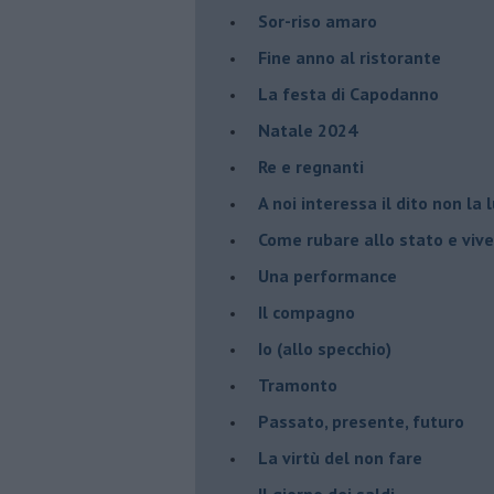
Sor-riso amaro
Fine anno al ristorante
La festa di Capodanno
Natale 2024
Re e regnanti
A noi interessa il dito non la 
Come rubare allo stato e viver
Una performance
Il compagno
​Io (allo specchio)
Tramonto
Passato, presente, futuro
La virtù del non fare
Il giorno dei saldi