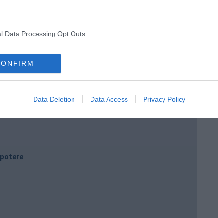
l Data Processing Opt Outs
CONFIRM
Data Deletion
Data Access
Privacy Policy
i potere