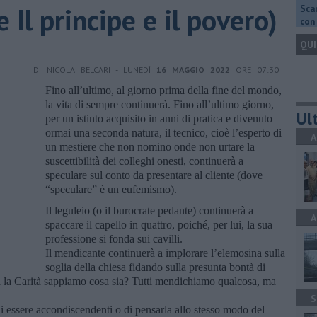
e Il principe e il povero)
Scar
con 
QUI
DI NICOLA BELCARI - LUNEDÌ
16 MAGGIO 2022
ORE 07:30
Fino all’ultimo, al giorno prima della fine del mondo,
la vita di sempre continuerà. Fino all’ultimo giorno,
Ult
per un istinto acquisito in anni di pratica e divenuto
ormai una seconda natura, il tecnico, cioè l’esperto di
A
un mestiere che non nomino onde non urtare la
suscettibilità dei colleghi onesti, continuerà a
speculare sul conto da presentare al cliente (dove
“speculare” è un eufemismo).
Il leguleio (o il burocrate pedante) continuerà a
A
spaccare il capello in quattro, poiché, per lui, la sua
professione si fonda sui cavilli.
Il mendicante continuerà a implorare l’elemosina sulla
soglia della chiesa fidando sulla presunta bontà di
a la Carità sappiamo cosa sia? Tutti mendichiamo qualcosa, ma
S
i di essere accondiscendenti o di pensarla allo stesso modo del