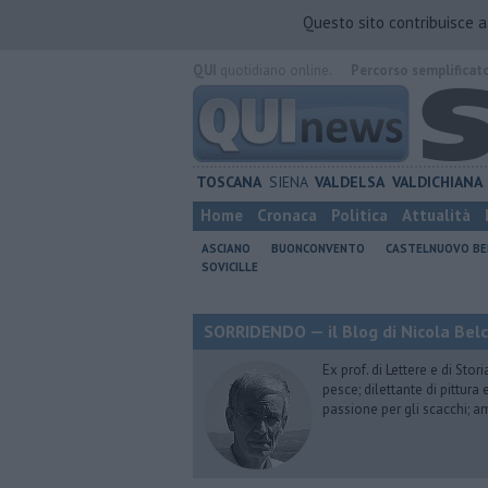
Questo sito contribuisce 
QUI
quotidiano online.
Percorso semplificat
TOSCANA
SIENA
VALDELSA
VALDICHIANA
Home
Cronaca
Politica
Attualità
ASCIANO
BUONCONVENTO
CASTELNUOVO B
SOVICILLE
SORRIDENDO — il Blog di Nicola Belc
Ex prof. di Lettere e di Sto
pesce; dilettante di pittura
passione per gli scacchi; a