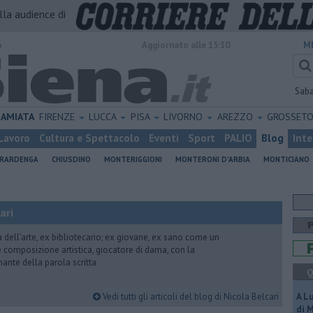
alla audience di
o
Aggiornato alle 15:10
M
Sab
AMIATA
FIRENZE
LUCCA
PISA
LIVORNO
AREZZO
GROSSET
Lavoro
Cultura e Spettacolo
Eventi
Sport
PALIO
Blog
Inte
ERARDENGA
CHIUSDINO
MONTERIGGIONI
MONTERONI D'ARBIA
MONTICIANO
ari
ria dell’arte, ex bibliotecario; ex giovane, ex sano come un
 e composizione artistica, giocatore di dama, con la
mante della parola scritta
Q
Vedi tutti gli articoli del blog di Nicola Belcari
A L
di 