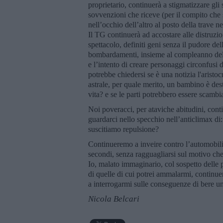
proprietario, continuerà a stigmatizzare gli 
sovvenzioni che riceve (per il compito che 
nell’occhio dell’altro al posto della trave ne
Il TG continuerà ad accostare alle distruzion
spettacolo, definiti geni senza il pudore del
bombardamenti, insieme al compleanno della
e l’intento di creare personaggi circonfusi d
potrebbe chiedersi se è una notizia l'aristoc
astrale, per quale merito, un bambino è desti
vita? e se le parti potrebbero essere scamb
Noi poveracci, per ataviche abitudini, cont
guardarci nello specchio nell’anticlimax d
suscitiamo repulsione?
Continueremo a inveire contro l’automobili
secondi, senza ragguagliarsi sul motivo che 
Io, malato immaginario, col sospetto delle 
di quelle di cui potrei ammalarmi, continuer
a interrogarmi sulle conseguenze di bere u
Nicola Belcari