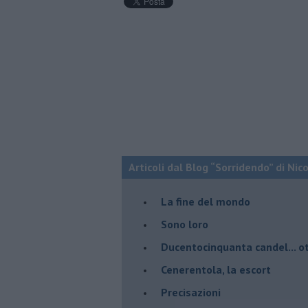
Articoli dal Blog “Sorridendo” di Nic
La fine del mondo
Sono loro
Ducentocinquanta candel... ot
Cenerentola, la escort
Precisazioni