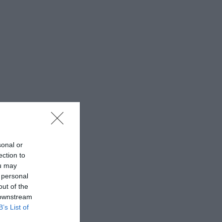
sonal or
ection to
ou may
 personal
out of the
 downstream
B’s List of