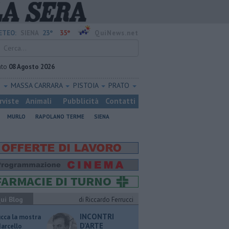
23°
35°
ETEO:
SIENA
QuiNews.net
ato
08 Agosto 2026
O
MASSA CARRARA
PISTOIA
PRATO
rviste
Animali
Pubblicità
Contatti
MURLO
RAPOLANO TERME
SIENA
ui Blog
di Riccardo Ferrucci
INCONTRI
ucca la mostra
D'ARTE
Marcello