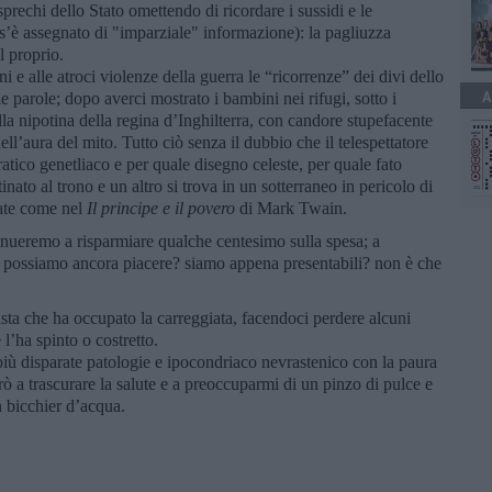
sprechi dello Stato omettendo di ricordare i sussidi e le
s’è assegnato di "imparziale" informazione): la pagliuzza
l proprio.
i e alle atroci violenze della guerra le “ricorrenze” dei divi dello
A
le parole; dopo averci mostrato i bambini nei rifugi, sotto i
 nipotina della regina d’Inghilterra, con candore stupefacente
ell’aura del mito. Tutto ciò senza il dubbio che il telespettatore
ratico genetliaco e per quale disegno celeste, per quale fato
nato al trono e un altro si trova in un sotterraneo in pericolo di
iate come nel
Il
principe e il povero
di Mark Twain.
inueremo a risparmiare qualche centesimo sulla spesa; a
i: possiamo ancora piacere? siamo appena presentabili? non è che
sta che ha occupato la carreggiata, facendoci perdere alcuni
l’ha spinto o costretto.
più disparate patologie e ipocondriaco nevrastenico con la paura
ò a trascurare la salute e a preoccuparmi di un pinzo di pulce e
n bicchier d’acqua.