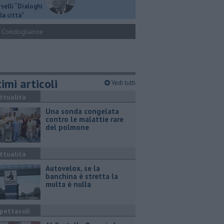
selli “Dialoghi
la città"
Condoglianze
imi articoli
Vedi tutti
ttualità
Una sonda congelata
contro le malattie rare
del polmone
ttualità
Autovelox, se la
banchina è stretta la
multa è nulla
pettacoli