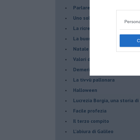
Parlare con la televisione
Uno solo al comando?
Persona
La ricreazione è finita
La buona notizia
Natale con l'elmetto
Valori dubbi miti fasulli
Demeritocrazia
La tivvù pallonara
Halloween
​Lucrezia Borgia, una storia d
Facile profezia
Il terzo compito
L'abiura di Galileo