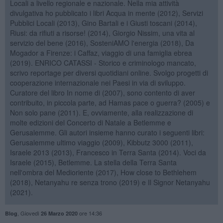
Locali a livello regionale e nazionale. Nella mia attività
divulgativa ho pubblicato i libri Acqua in mente (2012), Servizi
Pubblici Locali (2013), Gino Bartali e i Giusti toscani (2014),
Riusi: da rifiuti a risorse! (2014), Giorgio Nissim, una vita al
servizio del bene (2016), SosteniAMO l'energia (2018), Da
Mogador a Firenze: i Caffaz, viaggio di una famiglia ebrea
(2019). ENRICO CATASSI - Storico e criminologo mancato,
scrivo reportage per diversi quotidiani online. Svolgo progetti di
cooperazione internazionale nei Paesi in via di sviluppo.
Curatore del libro In nome di (2007), sono contento di aver
contribuito, in piccola parte, ad Hamas pace o guerra? (2005) e
Non solo pane (2011). E, ovviamente, alla realizzazione di
molte edizioni del Concerto di Natale a Betlemme e
Gerusalemme. Gli autori insieme hanno curato i seguenti libri:
Gerusalemme ultimo viaggio (2009), Kibbutz 3000 (2011),
Israele 2013 (2013), Francesco in Terra Santa (2014). Voci da
Israele (2015), Betlemme. La stella della Terra Santa
nell'ombra del Medioriente (2017), How close to Bethlehem
(2018), Netanyahu re senza trono (2019) e Il Signor Netanyahu
(2021).
,
Giovedì
ore 14:36
Blog
26 Marzo 2020