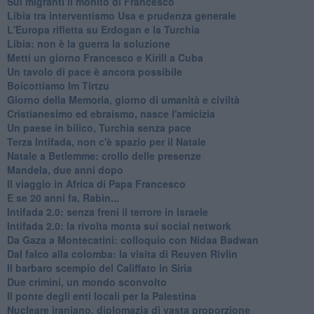
Sui migranti il monito di Francesco
Libia tra interventismo Usa e prudenza generale
L'Europa rifletta su Erdogan e la Turchia
Libia: non è la guerra la soluzione
Metti un giorno Francesco e Kirill a Cuba
Un tavolo di pace è ancora possibile
Boicottiamo Im Tirtzu
Giorno della Memoria, giorno di umanità e civiltà
Cristianesimo ed ebraismo, nasce l'amicizia
Un paese in bilico, Turchia senza pace
Terza Intifada, non c'è spazio per il Natale
Natale a Betlemme: crollo delle presenze
Mandela, due anni dopo
Il viaggio in Africa di Papa Francesco
E se 20 anni fa, Rabin...
Intifada 2.0: senza freni il terrore in Israele
Intifada 2.0: la rivolta monta sui social network
Da Gaza a Montecatini: colloquio con Nidaa Badwan
Dal falco alla colomba: la visita di Reuven Rivlin
Il barbaro scempio del Califfato in Siria
Due crimini, un mondo sconvolto
Il ponte degli enti locali per la Palestina
Nucleare iraniano, diplomazia di vasta proporzione