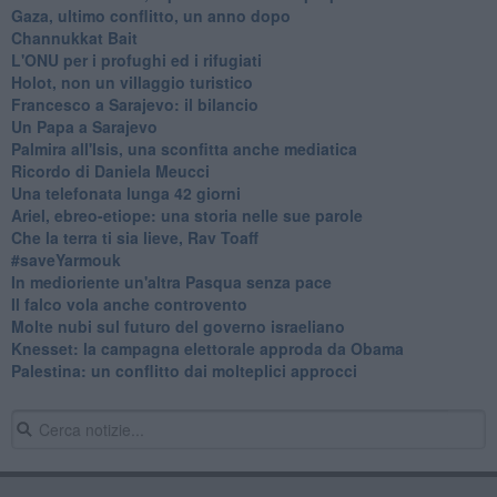
Gaza, ultimo conflitto, un anno dopo
Channukkat Bait
L'ONU per i profughi ed i rifugiati
Holot, non un villaggio turistico
Francesco a Sarajevo: il bilancio
Un Papa a Sarajevo
Palmira all'Isis, una sconfitta anche mediatica
Ricordo di Daniela Meucci
​Una telefonata lunga 42 giorni
​Ariel, ebreo-etiope: una storia nelle sue parole
Che la terra ti sia lieve, Rav Toaff
​#saveYarmouk
​In medioriente un'altra Pasqua senza pace
​Il falco vola anche controvento
Molte nubi sul futuro del governo israeliano
Knesset: la campagna elettorale approda da Obama
Palestina: un conflitto dai molteplici approcci