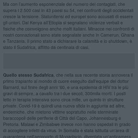
Ma con l’aumento esponenziale del numero dei contagiati, che
supera i 2.500 casi in 43 paesi su 54, nei confronti degli occidentali
cresce la tensione. Statunitensi ed europei sono accusati di essere
gli untori. Dal Kenya all’Etiopia si segnalano violenze verbali e
fisiche che coinvolgono anche molti italiani. Minacce nei confronti di
nostri connazionali sono state segnalate anche in Camerun, Ghana
e Tanzania. Il primo stato a dichiarare la calamità e lo shutdown, è
stato il Sudafrica, afflitto da centinaia di casi.
Quello stesso Sudafrica
, che nella sua recente storia annovera il
primo trapianto al mondo di cuore eseguito dall'equipe del dottor
Barnard, sul finire degli anni '60, e una epidemia di HIV tra le più
gravi di sempre, a cavallo tra i due secoli, 300mila morti. I posti
letto in terapia intensiva sono circa mille, un quinto in strutture
private. Covid-19 è quindi una nuova sfida in aggiunta ad altre,
endemiche, che mietono vittime sopratutto nelle sterminate
baraccopoli delle periferie di Città del Capo, Johannesburg e
Pretoria. Malawi e Zimbabwe invece non hanno ospedali in grado
di accogliere infetti da virus. In Somalia è stata istituita un'area di
quarantena nell'aeroporto di Mogadiscio, diventata un'anticamera