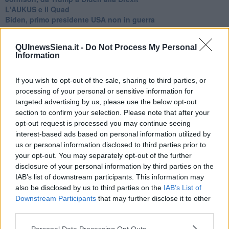
L'AUKUS e il Quad
Biden, primo presidente USA non in guerra
Papa Bergoglio vedrà Viktor Orbán
Bennet, un giorno in attesa di Biden
QUInewsSiena.it -
Do Not Process My Personal
Il ritorno dei talebani
Information
​La lenta agonia del Libano
Sudafrica, è allarme alimentare
Usa di nuovo al centro della geopolitica internazionale
If you wish to opt-out of the sale, sharing to third parties, or
L’appuntamento di Israele con il cambiamento
processing of your personal or sensitive information for
La farsa delle elezioni in Siria
targeted advertising by us, please use the below opt-out
In Medioriente non ci sono favole, solo realtà
section to confirm your selection. Please note that after your
Biden chiama ma Netanyahu non risponde
opt-out request is processed you may continue seeing
Niente di nuovo in Medioriente
interest-based ads based on personal information utilized by
La forza di Boris Johnson
us or personal information disclosed to third parties prior to
Biden nuovo alleato armeno contro la Turchia
your opt-out. You may separately opt-out of the further
Mar Mediterraneo cimitero silente
disclosure of your personal information by third parties on the
Richiami neo ottomani, la Francia guarda sospetta
IAB’s list of downstream participants. This information may
Israele ultima curva a destra
also be disclosed by us to third parties on the
IAB’s List of
Israele al voto: il Re sarà morto o vivo?
Downstream Participants
that may further disclose it to other
Londra trema tra gossip e casse vuote
third parties.
Da Kindu a Kanyamahoro
Trump è vivo, ma Biden va avanti