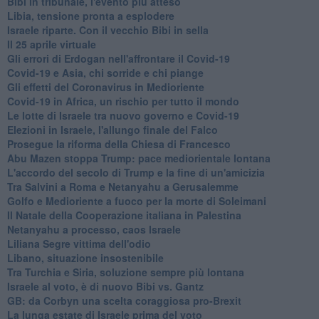
Bibi in tribunale, l'evento più atteso
Libia, tensione pronta a esplodere
Israele riparte. Con il vecchio Bibi in sella
Il 25 aprile virtuale
Gli errori di Erdogan nell'affrontare il Covid-19
Covid-19 e Asia, chi sorride e chi piange
Gli effetti del Coronavirus in Medioriente
Covid-19 in Africa, un rischio per tutto il mondo
Le lotte di Israele tra nuovo governo e Covid-19
Elezioni in Israele, l'allungo finale del Falco
Prosegue la riforma della Chiesa di Francesco
Abu Mazen stoppa Trump: pace mediorientale lontana
L'accordo del secolo di Trump e la fine di un'amicizia
Tra Salvini a Roma e Netanyahu a Gerusalemme
Golfo e Medioriente a fuoco per la morte di Soleimani
Il Natale della Cooperazione italiana in Palestina
Netanyahu a processo, caos Israele
Liliana Segre vittima dell'odio
Libano, situazione insostenibile
Tra Turchia e Siria, soluzione sempre più lontana
Israele al voto, è di nuovo Bibi vs. Gantz
GB: da Corbyn una scelta coraggiosa pro-Brexit
La lunga estate di Israele prima del voto