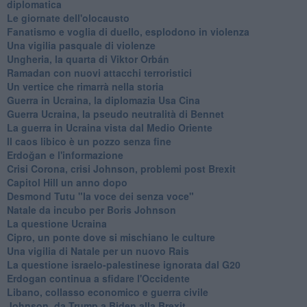
diplomatica
Le giornate dell'olocausto
Fanatismo e voglia di duello, esplodono in violenza
Una vigilia pasquale di violenze
Ungheria, la quarta di Viktor Orbán
Ramadan con nuovi attacchi terroristici
Un vertice che rimarrà nella storia
Guerra in Ucraina, la diplomazia Usa Cina
Guerra Ucraina, la pseudo neutralità di Bennet
La guerra in Ucraina vista dal Medio Oriente
​Il caos libico è un pozzo senza fine
Erdoğan e l'informazione
Crisi Corona, crisi Johnson, problemi post Brexit
Capitol Hill un anno dopo
Desmond Tutu "la voce dei senza voce"
Natale da incubo per Boris Johnson
La questione Ucraina
Cipro, un ponte dove si mischiano le culture
Una vigilia di Natale per un nuovo Rais
La questione israelo-palestinese ignorata dal G20
Erdogan continua a sfidare l'Occidente
Libano, collasso economico e guerra civile
Johnson, da Trump a Biden alla Brexit