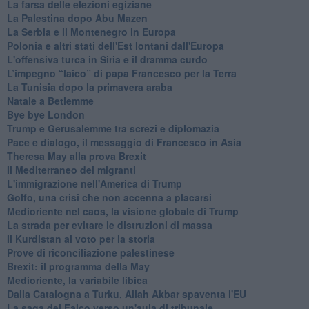
La farsa delle elezioni egiziane
La Palestina dopo Abu Mazen
La Serbia e il Montenegro in Europa
Polonia e altri stati dell'Est lontani dall'Europa
L'offensiva turca in Siria e il dramma curdo
L’impegno “laico” di papa Francesco per la Terra
La Tunisia dopo la primavera araba
Natale a Betlemme
Bye bye London
Trump e Gerusalemme tra screzi e diplomazia
Pace e dialogo, il messaggio di Francesco in Asia
Theresa May alla prova Brexit
Il Mediterraneo dei migranti
L'immigrazione nell'America di Trump
Golfo, una crisi che non accenna a placarsi
Medioriente nel caos, la visione globale di Trump
La strada per evitare le distruzioni di massa
Il Kurdistan al voto per la storia
Prove di riconciliazione palestinese
Brexit: il programma della May
Medioriente, la variabile libica
Dalla Catalogna a Turku, Allah Akbar spaventa l'EU
La saga del Falco verso un'aula di tribunale