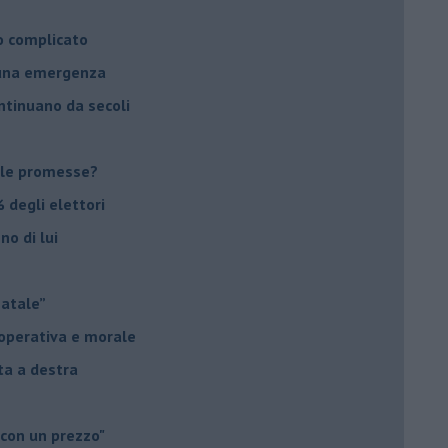
o complicato
suna emergenza
ontinuano da secoli
le promesse?
 degli elettori
no di lui
Natale”
à operativa e morale
sta a destra
 con un prezzo"