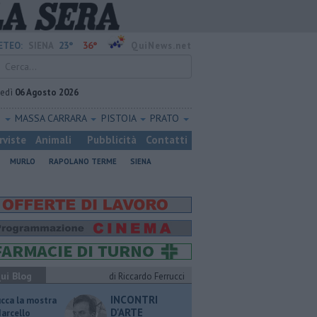
23°
36°
ETEO:
SIENA
QuiNews.net
vedì
06 Agosto 2026
O
MASSA CARRARA
PISTOIA
PRATO
rviste
Animali
Pubblicità
Contatti
MURLO
RAPOLANO TERME
SIENA
ui Blog
di Riccardo Ferrucci
INCONTRI
ucca la mostra
D'ARTE
Marcello