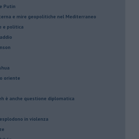
e Putin
nterna e mire geopolitiche nel Mediterraneo
e e politica
 addio
hnson
oshua
o oriente
leh è anche questione diplomatica
 esplodono in violenza
ze