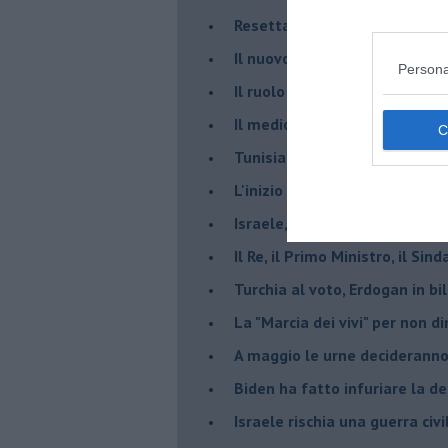
Resettare l’era di Netanyahu
​Il nuovo corso dell’era di Erd
Persona
Il ruolo delle diplomazie nei c
Il medioriente di Silvio
Tunisia rischiosa e strategica 
L'inizio del “secolo della Turc
Israele, deciderà il borsone d
Il Re, il Primo Ministro, il Sin
Turchia al voto, Erdogan in bil
La "Marcia dei vivi" per non d
A maggio le urne decideranno 
Biden ha fatto infuriare la de
Israele rischia una guerra civi