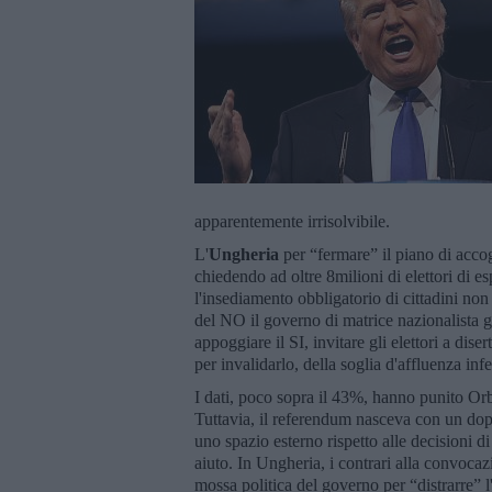
apparentemente irrisolvibile.
L'
Ungheria
per “fermare” il piano di accog
chiedendo ad oltre 8milioni di elettori di 
l'insediamento obbligatorio di cittadini n
del NO il governo di matrice nazionalista g
appoggiare il SI, invitare gli elettori a dis
per invalidarlo, della soglia d'affluenza in
I dati, poco sopra il 43%, hanno punito O
Tuttavia, il referendum nasceva con un doppio
uno spazio esterno rispetto alle decisioni di 
aiuto. In Ungheria, i contrari alla convocaz
mossa politica del governo per “distrarre” l