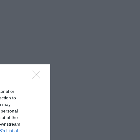
sonal or
ection to
ou may
 personal
out of the
 downstream
B’s List of