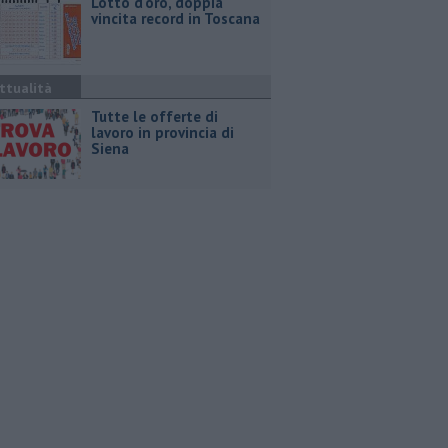
Lotto d'oro, doppia
vincita record in Toscana
ttualità
​Tutte le offerte di
lavoro in provincia di
Siena