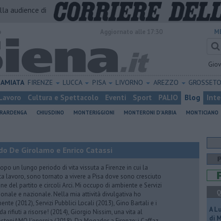
alla audience di
o
Aggiornato alle 17:30
M
Gio
AMIATA
FIRENZE
LUCCA
PISA
LIVORNO
AREZZO
GROSSET
Lavoro
Cultura e Spettacolo
Eventi
Sport
PALIO
Blog
Inte
ERARDENGA
CHIUSDINO
MONTERIGGIONI
MONTERONI D'ARBIA
MONTICIANO
do De Girolamo e Enrico Catassi
 un lungo periodo di vita vissuta a Firenze in cui la
ta lavoro, sono tornato a vivere a Pisa dove sono cresciuto
one del partito e circoli Arci. Mi occupo di ambiente e Servizi
Q
gionale e nazionale. Nella mia attività divulgativa ho
ente (2012), Servizi Pubblici Locali (2013), Gino Bartali e i
A L
 da rifiuti a risorse! (2014), Giorgio Nissim, una vita al
di 
osteniAMO l'energia (2018), Da Mogador a Firenze: i Caffaz,