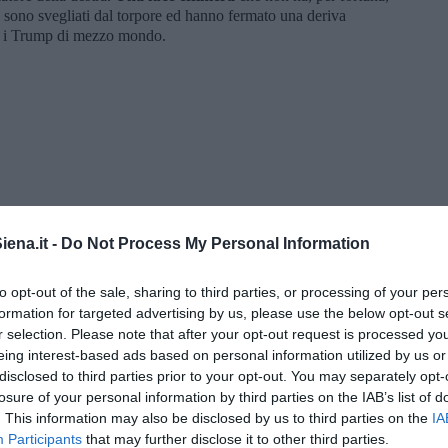
si sono svegliati dal torpore ed hanno fermato una deriva
r i Trump di mezzo mondo.
ena.it -
Do Not Process My Personal Information
to opt-out of the sale, sharing to third parties, or processing of your per
formation for targeted advertising by us, please use the below opt-out s
r selection. Please note that after your opt-out request is processed y
di Alfredo De Girolamo e Enrico Catassi
eing interest-based ads based on personal information utilized by us or
disclosed to third parties prior to your opt-out. You may separately opt-
losure of your personal information by third parties on the IAB’s list of
oriente
. This information may also be disclosed by us to third parties on the
IA
iziato il 7 ottobre 2023
Participants
that may further disclose it to other third parties.