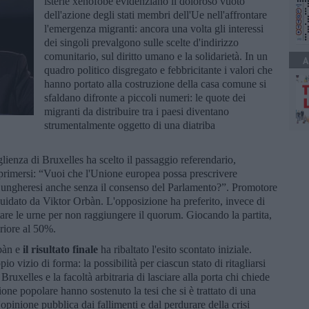
isterie xenofobe evidenziano il doloroso vuoto
dell'azione degli stati membri dell'Ue nell'affrontare
l'emergenza migranti: ancora una volta gli interessi
dei singoli prevalgono sulle scelte d'indirizzo
comunitario, sul diritto umano e la solidarietà. In un
A
quadro politico disgregato e febbricitante i valori che
hanno portato alla costruzione della casa comune si
sfaldano difronte a piccoli numeri: le quote dei
migranti da distribuire tra i paesi diventano
strumentalmente oggetto di una diatriba
lienza di Bruxelles ha scelto il passaggio referendario,
esprimersi: “Vuoi che l'Unione europea possa prescrivere
on ungheresi anche senza il consenso del Parlamento?”. Promotore
uidato da Viktor Orbàn. L'opposizione ha preferito, invece di
ertare le urne per non raggiungere il quorum. Giocando la partita,
feriore al 50%.
rbàn e
il risultato finale
ha ribaltato l'esito scontato iniziale.
 vizio di forma: la possibilità per ciascun stato di ritagliarsi
Bruxelles e la facoltà arbitraria di lasciare alla porta chi chiede
ione popolare hanno sostenuto la tesi che si è trattato di una
'opinione pubblica dai fallimenti e dal perdurare della crisi