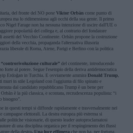
citaria, del fronte del NO pone
Viktor Orbàn
come punto di
uropea ma lo ridimensiona agli occhi della sua gente. Il primo
nico Nigel Farage non ha nessuna intenzione di uscire dall'UE o
ggiore popolarità del collega e, al contrario del fondatore
gli assetti del Vecchio Continente. Orbàn propone la costruzione
iori della vecchia, propaganda l'alternativa illusoria
crazia liberale di Roma, Atene, Parigi e Berlino con la politica
i
“controrivoluzione culturale”
del continente, introducendo
o forte al potere. Segue l'esempio della deriva antidemocratica
ayyip Erdoğan in Turchia. E ovviamente ammira
Donald Trump
,
i muri in stile Legoland con l'aggiunta di filo spinato e
ostenuta dal candidato repubblicano Trump è un bene per
 Orbàn è la più classica, e scontata, recrudescenza populista: “i
mo bisogno”.
he in questi tempi si diffonde rapidamente e trasversalmente nei
le campagne elettorali. La destra europea più estrema si
dalle politiche visionarie, di questo leader autoproclamatosi
Fautore di una disciplina organica per il respingimento dei flussi
zatore della destra
. Una luce effimera
che non ha, per fortuna,