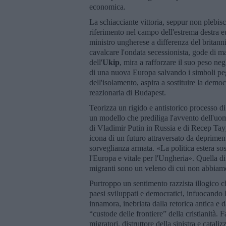
economica.
La schiacciante vittoria, seppur non plebis
riferimento nel campo dell'estrema destra e
ministro ungherese a differenza del britan
cavalcare l'ondata secessionista, gode di ma
dell'
Ukip
, mira a rafforzare il suo peso ne
di una nuova Europa salvando i simboli pegg
dell'isolamento, aspira a sostituire la demo
reazionaria di Budapest.
Teorizza un rigido e antistorico processo d
un modello che prediliga l'avvento dell'uom
di Vladimir Putin in Russia e di Recep T
icona di un futuro attraversato da depriment
sorveglianza armata. «La politica estera s
l'Europa e vitale per l'Ungheria». Quella di
migranti sono un veleno di cui non abbia
Purtroppo un sentimento razzista illogico c
paesi sviluppati e democratici, infuocando 
innamora, inebriata dalla retorica antica e 
“custode delle frontiere” della cristianità. 
migratori, distruttore della sinistra e cataliz