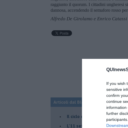
raggiunto il quorum. I cittadini ungheresi 
dannosa, accendendo il semaforo rosso pe
Alfredo De Girolamo e Enrico Catassi
QUInewsSi
If you wish 
sensitive in
confirm you
Articoli dal Blog “Fauda e balagan” 
continue se
information 
further disc
Il ciclo della violenza in Medi
participants
L'11 settembre di Israele è in
Downstream 