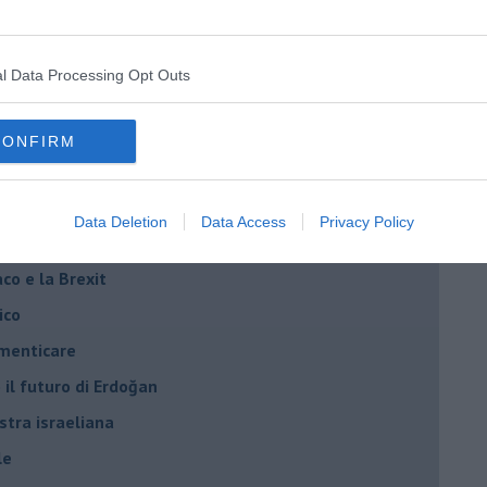
ogan
l Data Processing Opt Outs
onflitti
CONFIRM
per l'Italia
hia”
Data Deletion
Data Access
Privacy Policy
ella spesa
daco e la Brexit
ico
imenticare
il futuro di Erdoğan
stra israeliana
le