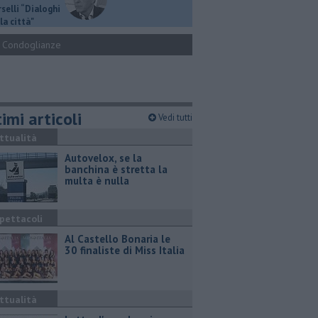
selli “Dialoghi
la città"
Condoglianze
imi articoli
Vedi tutti
ttualità
Autovelox, se la
banchina è stretta la
multa è nulla
pettacoli
Al Castello Bonaria le
30 finaliste di Miss Italia
ttualità