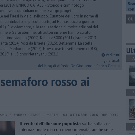
Scar
rea (2019). ENRICO CATASSI - Storico e criminologo
con 
er diversi quotidiani online. Svolgo progetti di
 nei Paesi in via di sviluppo. Curatore del libro In nome di
QUI
er contribuito, in piccola parte, ad Hamas pace o guerra?
1). E, ovviamente, alla realizzazione di molte edizioni del
emme e Gerusalemme. Gli autori insieme hanno curato i
 ultimo viaggio (2009), Kibbutz 3000 (2011), Israele 2013
Santa (2014). Voci da Israele (2015), Betlemme. La stella
Ult
ra del Medioriente (2017), How close to Bethlehem (2018),
2019) e Il Signor Netanyahu (2021).
Vedi tutti
A
gli articoli
del blog di Alfredo De Girolamo e Enrico Catassi
 semaforo rosso ai
S
LAMO E ENRICO CATASSI - MARTEDÌ
04 OTTOBRE 2016
ORE 00:12
Il vento dell'illusione populista
soffia sulla crisi
A
internazionale ma con meno intensità, anche se le