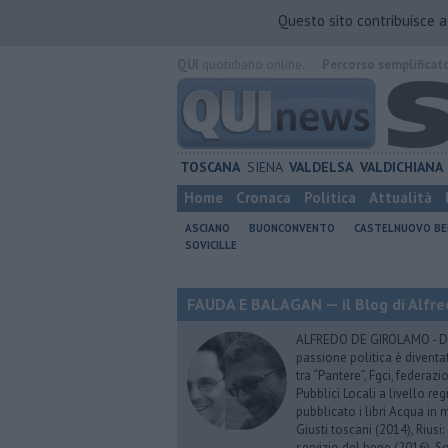
Questo sito contribuisce 
QUI
quotidiano online.
Percorso semplificat
TOSCANA
SIENA
VALDELSA
VALDICHIANA
Home
Cronaca
Politica
Attualità
ASCIANO
BUONCONVENTO
CASTELNUOVO B
SOVICILLE
FAUDA E BALAGAN — il Blog di Alfre
ALFREDO DE GIROLAMO - Dopo
passione politica è diventa
tra “Pantere”, Fgci, federazi
Pubblici Locali a livello re
pubblicato i libri Acqua in m
Giusti toscani (2014), Riusi:
servizio del bene (2016), S