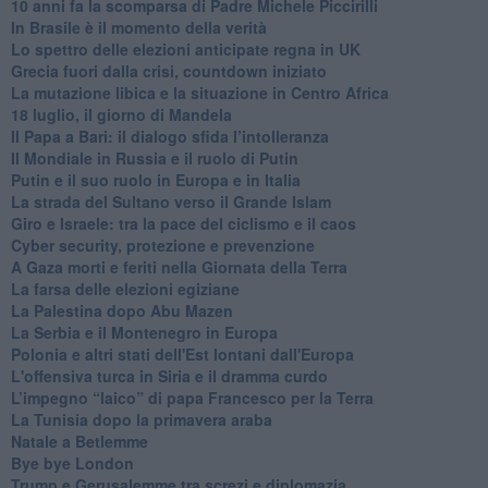
10 anni fa la scomparsa di Padre Michele Piccirilli
In Brasile è il momento della verità
Lo spettro delle elezioni anticipate regna in UK
Grecia fuori dalla crisi, countdown iniziato
La mutazione libica e la situazione in Centro Africa
18 luglio, il giorno di Mandela
Il Papa a Bari: il dialogo sfida l’intolleranza
Il Mondiale in Russia e il ruolo di Putin
Putin e il suo ruolo in Europa e in Italia
La strada del Sultano verso il Grande Islam
Giro e Israele: tra la pace del ciclismo e il caos
Cyber security, protezione e prevenzione
A Gaza morti e feriti nella Giornata della Terra
La farsa delle elezioni egiziane
La Palestina dopo Abu Mazen
La Serbia e il Montenegro in Europa
Polonia e altri stati dell'Est lontani dall'Europa
L'offensiva turca in Siria e il dramma curdo
L’impegno “laico” di papa Francesco per la Terra
La Tunisia dopo la primavera araba
Natale a Betlemme
Bye bye London
Trump e Gerusalemme tra screzi e diplomazia