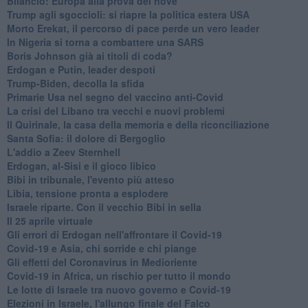
Bilancio: Europa alla prova del nove
Trump agli sgoccioli: si riapre la politica estera USA
Morto Erekat, il percorso di pace perde un vero leader
In Nigeria si torna a combattere una SARS
Boris Johnson già ai titoli di coda?
Erdogan e Putin, leader despoti
Trump-Biden, decolla la sfida
Primarie Usa nel segno del vaccino anti-Covid
La crisi del Libano tra vecchi e nuovi problemi
Il Quirinale, la casa della memoria e della riconciliazione
Santa Sofia: il dolore di Bergoglio
L'addio a ​Zeev Sternhell
Erdogan, al-Sisi e il gioco libico
Bibi in tribunale, l'evento più atteso
Libia, tensione pronta a esplodere
Israele riparte. Con il vecchio Bibi in sella
Il 25 aprile virtuale
Gli errori di Erdogan nell'affrontare il Covid-19
Covid-19 e Asia, chi sorride e chi piange
Gli effetti del Coronavirus in Medioriente
Covid-19 in Africa, un rischio per tutto il mondo
Le lotte di Israele tra nuovo governo e Covid-19
Elezioni in Israele, l'allungo finale del Falco