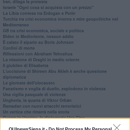
Iran, dilaga la protesta
Israele "Ogni cosa si acquista con un prezzo"
La Libia contesa tra Erdogan e Putin
Turchia tra crisi economica interna e mire geopolitiche nel
Mediterraneo
GB tra crisi economica, sociale e politica
Biden in Medioriente, nessun addio
È calato il sipario su Boris Johnson
Confini di morte
Riflessioni con Abraham Yehoshua
La missione di Draghi in medio oriente
Il giubileo di Elisabetta
L'uccisione di Shireen Abu Akleh è anche questione
diplomatica
Le giornate dell'olocausto
Fanatismo e voglia di duello, esplodono in violenza
Una vigilia pasquale di violenze
Ungheria, la quarta di Viktor Orbán
Ramadan con nuovi attacchi terroristici
Un vertice che rimarrà nella storia
Guerra in Ucraina, la diplomazia Usa Cina
Guerra Ucraina, la pseudo neutralità di Bennet
La guerra in Ucraina vista dal Medio Oriente
QUInewsSiena.it -
Do Not Process My Personal