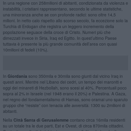
In una regione con 258milioni di abitanti, condizionata da violenza e
instabilità, i cristiani rappresentano, secondo le ultime statistiche,
una minoranza anche se con profonde radici: sono oltre 14,5
milioni. In netto calo rispetto allo scorso secolo, fa eccezione solo la
Turchia di Erdogan che registra un leggero incremento della
popolazione seguace della croce di Cristo. Numeri più che
dimezzati invece in Siria, Iraq ed Egitto. In quest’ultimo Paese
tuttavia è presente la più grande comunità dell’area con quasi
10milioni di fedeli (10%).
In
Giordania
sono 350mila e 30mila sono giunti dal vicino Iraq in
questi anni. Mentre nel Libano dei cedri, un tempo dei maroniti e
oggi dei minareti di Hezbollah, sono scesi al 40%. Percentuali poco
sopra al 2% in Israele (nel 1948 erano il 20%) e Palestina. A Gaza,
nel regno del fondamentalismo di Hamas, sono oramai uno sparuto
gruppo che “resiste” con tenacia alle avversità: 1300 su 2milioni di
abitanti.
Nella
Città Santa di Gerusalemme
contano circa 16mila residenti
su un totale tra le due parti, Est e Ovest, di circa 870mila cittadini.