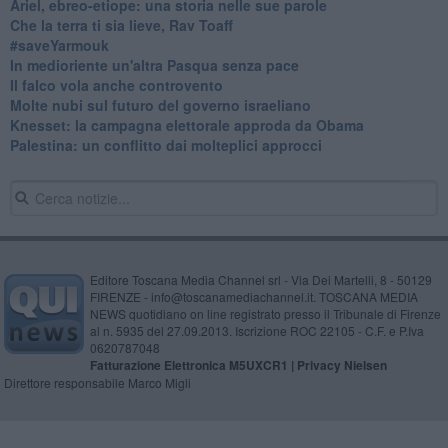
​Ariel, ebreo-etiope: una storia nelle sue parole
Che la terra ti sia lieve, Rav Toaff
​#saveYarmouk
​In medioriente un'altra Pasqua senza pace
​Il falco vola anche controvento
Molte nubi sul futuro del governo israeliano
Knesset: la campagna elettorale approda da Obama
Palestina: un conflitto dai molteplici approcci
Editore Toscana Media Channel srl - Via Dei Martelli, 8 - 50129
FIRENZE - info@toscanamediachannel.it. TOSCANA MEDIA
NEWS quotidiano on line registrato presso il Tribunale di Firenze
al n. 5935 del 27.09.2013. Iscrizione ROC 22105 - C.F. e P.Iva
0620787048
Fatturazione Elettronica M5UXCR1 |
Privacy Nielsen
Direttore responsabile Marco Migli
Powered by