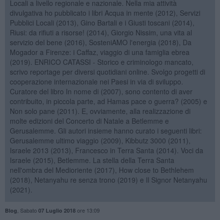
Locali a livello regionale e nazionale. Nella mia attività
divulgativa ho pubblicato i libri Acqua in mente (2012), Servizi
Pubblici Locali (2013), Gino Bartali e i Giusti toscani (2014),
Riusi: da rifiuti a risorse! (2014), Giorgio Nissim, una vita al
servizio del bene (2016), SosteniAMO l'energia (2018), Da
Mogador a Firenze: i Caffaz, viaggio di una famiglia ebrea
(2019). ENRICO CATASSI - Storico e criminologo mancato,
scrivo reportage per diversi quotidiani online. Svolgo progetti di
cooperazione internazionale nei Paesi in via di sviluppo.
Curatore del libro In nome di (2007), sono contento di aver
contribuito, in piccola parte, ad Hamas pace o guerra? (2005) e
Non solo pane (2011). E, ovviamente, alla realizzazione di
molte edizioni del Concerto di Natale a Betlemme e
Gerusalemme. Gli autori insieme hanno curato i seguenti libri:
Gerusalemme ultimo viaggio (2009), Kibbutz 3000 (2011),
Israele 2013 (2013), Francesco in Terra Santa (2014). Voci da
Israele (2015), Betlemme. La stella della Terra Santa
nell'ombra del Medioriente (2017), How close to Bethlehem
(2018), Netanyahu re senza trono (2019) e Il Signor Netanyahu
(2021).
,
Sabato
ore 13:09
Blog
07 Luglio 2018