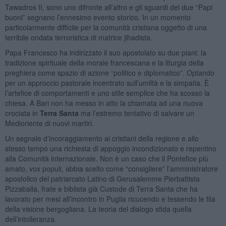
Tawadros II, sono uno difronte all’altro e gli sguardi dei due “Papi
buoni” segnano l’ennesimo evento storico. In un momento
particolarmente difficile per la comunità cristiana oggetto di una
terribile ondata terroristica di matrice jihadista.
Papa Francesco ha indirizzato il suo apostolato su due piani: la
tradizione spirituale della morale francescana e la liturgia della
preghiera come spazio di azione “politico e diplomatico”. Optando
per un approccio pastorale incentrato sull’umiltà e la simpatia. È
l’artefice di comportamenti e uno stile semplice che ha scosso la
chiesa. A Bari non ha messo in atto la chiamata ad una nuova
crociata in
Terra Santa
ma l’estremo tentativo di salvare un
Medioriente di nuovi martiri.
Un segnale d’incoraggiamento ai cristiani della regione e allo
stesso tempo una richiesta di appoggio incondizionato e repentino
alla Comunità internazionale. Non è un caso che il Pontefice più
amato, vox populi, abbia scelto come “consigliere” l’amministratore
apostolico del patriarcato Latino di Gerusalemme Pierbattista
Pizzaballa, frate e biblista già Custode di Terra Santa che ha
lavorato per mesi all’incontro in Puglia ricucendo e tessendo le fila
della visione bergogliana. La teoria del dialogo sfida quella
dell’intolleranza.