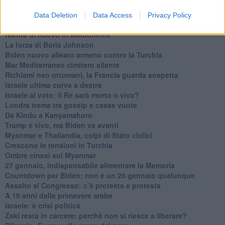
La farsa delle elezioni in Siria
In Medioriente non ci sono favole, solo realtà
Data Deletion
Data Access
Privacy Policy
Biden chiama ma Netanyahu non risponde
Niente di nuovo in Medioriente
La forza di Boris Johnson
Biden nuovo alleato armeno contro la Turchia
Mar Mediterraneo cimitero silente
Richiami neo ottomani, la Francia guarda sospetta
Israele ultima curva a destra
Israele al voto: il Re sarà morto o vivo?
Londra trema tra gossip e casse vuote
Da Kindu a Kanyamahoro
Trump è vivo, ma Biden va avanti
Myanmar e Thailandia, colpi di Stato ciclici
Crescono le tensioni in Turchia
Ombre cinesi sul Myanmar
27 gennaio, indispensabile alimentare la Memoria
Countdown per Biden: non è un 20 gennaio qualunque
Assalto al Congresso: c’è protesta e protesta
A 10 anni dalle primavere arabe
Israele: è crisi politica
Zaki resta in carcere: perchè non si riesce a liberare?