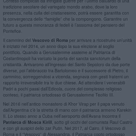
Contesti complicati da intrigate guerre per l’ultimo baluardo di una
tradizione secolare del variegato mondo arabo, dove la loro
presenza, nella culla del cristianesimo, potrà essere garantita con
la convergenza delle “famiglie” che la compongono. Garantire un
futuro a questa minoranza di fedeli è l’assioma del pensiero del
Pontefice.
Il cammino del
Vescovo di Roma
per arrivare a ricostruire un’unità
è iniziato nel 2014, un anno dopo la sua elezione al soglio
pontificio. Quando a Gerusalemme assieme al Patriarca di
Costantinopoli ha varcato la porta del sancta sanctorum della
cristianità. Arrivarono all’ingresso del Santo Sepolcro da due porte
diverse, poi l’abbraccio tra Bartolomeo e il successore di Pietro, il
cammino, sorreggendosi a vicenda, segnava con gesti fraterni un
rapporto irreversibile tra le due chiese. Ad attendere i venerabili
Padri a pochi passi dall’Edicola, cuore del complesso religioso
conteso, il patriarca ortodosso di Gerusalemme Teofilo III.
Nel 2016 nell’antico monastero di Khor Virap per il papa venuto
dall’Argentina c’è la stretta di mano con il patriarca armeno Karekin
II. Lo stesso anno a Cuba nell’aeroporto dell’Avana incontra il
Patriarca di Mosca Kirill
, sotto gli occhi del comunista Raul Castro
e con gli auspici dello zar Putin. Nel 2017, al Cairo, il Vescovo di
Roma e il “Vescovo” di Alessandria, il Patriarca copto ortodosso