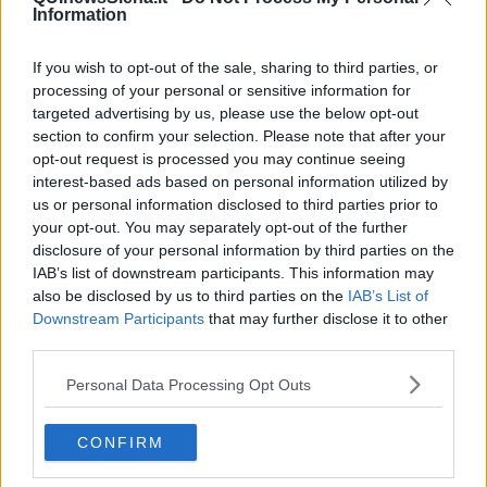
Information
​Il caos libico è un pozzo senza fine
Erdoğan e l'informazione
Crisi Corona, crisi Johnson, problemi post Brexit
If you wish to opt-out of the sale, sharing to third parties, or
Capitol Hill un anno dopo
processing of your personal or sensitive information for
Desmond Tutu "la voce dei senza voce"
targeted advertising by us, please use the below opt-out
Natale da incubo per Boris Johnson
section to confirm your selection. Please note that after your
La questione Ucraina
opt-out request is processed you may continue seeing
Cipro, un ponte dove si mischiano le culture
interest-based ads based on personal information utilized by
Una vigilia di Natale per un nuovo Rais
us or personal information disclosed to third parties prior to
La questione israelo-palestinese ignorata dal G20
your opt-out. You may separately opt-out of the further
Erdogan continua a sfidare l'Occidente
disclosure of your personal information by third parties on the
Libano, collasso economico e guerra civile
IAB’s list of downstream participants. This information may
Johnson, da Trump a Biden alla Brexit
also be disclosed by us to third parties on the
IAB’s List of
L'AUKUS e il Quad
Downstream Participants
that may further disclose it to other
Biden, primo presidente USA non in guerra
third parties.
Papa Bergoglio vedrà Viktor Orbán
Bennet, un giorno in attesa di Biden
Personal Data Processing Opt Outs
Il ritorno dei talebani
​La lenta agonia del Libano
Sudafrica, è allarme alimentare
CONFIRM
Usa di nuovo al centro della geopolitica internazionale
L’appuntamento di Israele con il cambiamento