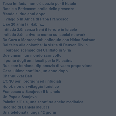
Terza Intifada, non c'è spazio per il Natale
Natale a Betlemme: crollo delle presenze
Mandela, due anni dopo
Il viaggio in Africa di Papa Francesco
E se 20 anni fa, Rabin...
Intifada 2.0: senza freni il terrore in Israele
Intifada 2.0: la rivolta monta sui social network
Da Gaza a Montecatini: colloquio con Nidaa Badwan
Dal falco alla colomba: la visita di Reuven Rivlin
Il barbaro scempio del Califfato in Siria
Due crimini, un mondo sconvolto
Il ponte degli enti locali per la Palestina
Nucleare iraniano, diplomazia di vasta proporzione
Gaza, ultimo conflitto, un anno dopo
Channukkat Bait
L'ONU per i profughi ed i rifugiati
Holot, non un villaggio turistico
Francesco a Sarajevo: il bilancio
Un Papa a Sarajevo
Palmira all'Isis, una sconfitta anche mediatica
Ricordo di Daniela Meucci
​Una telefonata lunga 42 giorni