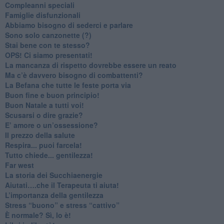
​Compleanni speciali
​Famiglie disfunzionali
​Abbiamo bisogno di sederci e parlare
Sono solo canzonette (?)
​Stai bene con te stesso?
​OPS! Ci siamo presentati!
​La mancanza di rispetto dovrebbe essere un reato
​Ma c’è davvero bisogno di combattenti?
​La Befana che tutte le feste porta via
Buon fine e buon principio!
​Buon Natale a tutti voi!
​Scusarsi o dire grazie?
​E’ amore o un’ossessione?
​Il prezzo della salute
​Respira... puoi farcela!
​Tutto chiede... gentilezza!
​Far west
​La storia dei Succhiaenergie
​Aiutati….che il Terapeuta ti aiuta!
​L’importanza della gentilezza
​Stress “buono” e stress “cattivo”
​È normale? Sì, lo è!