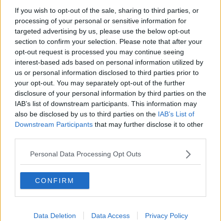
​Il lato positivo delle cose
If you wish to opt-out of the sale, sharing to third parties, or
​Storie antiche di tempi moderni
processing of your personal or sensitive information for
​Quello che alle mamme non dicono
targeted advertising by us, please use the below opt-out
Adultescenza
section to confirm your selection. Please note that after your
Homo imbecillis
opt-out request is processed you may continue seeing
​4 anni di Blog
interest-based ads based on personal information utilized by
Quando il silenzio è aggressivo
us or personal information disclosed to third parties prior to
​Il passato, questo conosciuto!
your opt-out. You may separately opt-out of the further
​Clima ballerino e sbalzi d’umore
disclosure of your personal information by third parties on the
La maternità
IAB’s list of downstream participants. This information may
​L’uomo o l’orso?
also be disclosed by us to third parties on the
IAB’s List of
Non hanno un amico a teatro​
Downstream Participants
that may further disclose it to other
​Tutta una questione di rispetto
​Cose che ci esauriscono
third parties.
​Vespa che passione!
​Lasciate ai vostri figli il diritto di piangere
Personal Data Processing Opt Outs
​Parole d’amore regalate al vento
​Essere genitori di un adolescente
CONFIRM
​Saper pazientare
​Giornata del Fiocchetto Lilla
​Venerdì emozionalmente sostenibile
Ma ti ascolti?
Data Deletion
Data Access
Privacy Policy