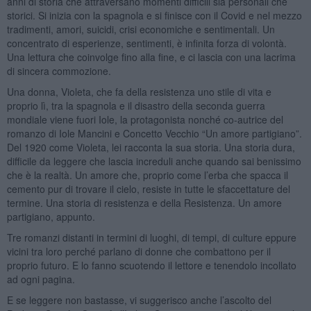
anni di storia che attraversano momenti difficili sia personali che
storici. Si inizia con la spagnola e si finisce con il Covid e nel mezzo
tradimenti, amori, suicidi, crisi economiche e sentimentali. Un
concentrato di esperienze, sentimenti, è infinita forza di volontà.
Una lettura che coinvolge fino alla fine, e ci lascia con una lacrima
di sincera commozione.
Una donna, Violeta, che fa della resistenza uno stile di vita e
proprio lì, tra la spagnola e il disastro della seconda guerra
mondiale viene fuori Iole, la protagonista nonché co-autrice del
romanzo di Iole Mancini e Concetto Vecchio “Un amore partigiano”.
Del 1920 come Violeta, lei racconta la sua storia. Una storia dura,
difficile da leggere che lascia increduli anche quando sai benissimo
che è la realtà. Un amore che, proprio come l’erba che spacca il
cemento pur di trovare il cielo, resiste in tutte le sfaccettature del
termine. Una storia di resistenza e della Resistenza. Un amore
partigiano, appunto.
Tre romanzi distanti in termini di luoghi, di tempi, di culture eppure
vicini tra loro perché parlano di donne che combattono per il
proprio futuro. E lo fanno scuotendo il lettore e tenendolo incollato
ad ogni pagina.
E se leggere non bastasse, vi suggerisco anche l’ascolto del