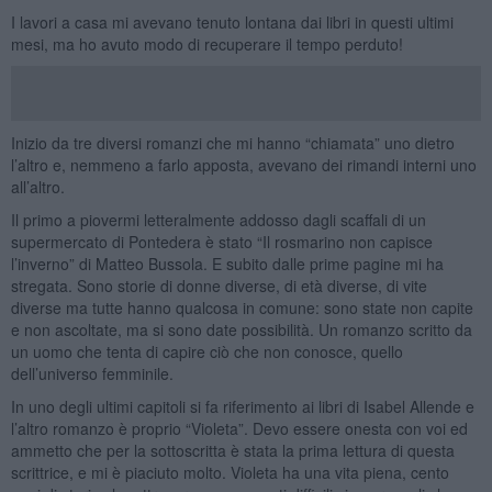
I lavori a casa mi avevano tenuto lontana dai libri in questi ultimi
mesi, ma ho avuto modo di recuperare il tempo perduto!
Inizio da tre diversi romanzi che mi hanno “chiamata” uno dietro
l’altro e, nemmeno a farlo apposta, avevano dei rimandi interni uno
all’altro.
Il primo a piovermi letteralmente addosso dagli scaffali di un
supermercato di Pontedera è stato “Il rosmarino non capisce
l’inverno” di Matteo Bussola. E subito dalle prime pagine mi ha
stregata. Sono storie di donne diverse, di età diverse, di vite
diverse ma tutte hanno qualcosa in comune: sono state non capite
e non ascoltate, ma si sono date possibilità. Un romanzo scritto da
un uomo che tenta di capire ciò che non conosce, quello
dell’universo femminile.
In uno degli ultimi capitoli si fa riferimento ai libri di Isabel Allende e
l’altro romanzo è proprio “Violeta”. Devo essere onesta con voi ed
ammetto che per la sottoscritta è stata la prima lettura di questa
scrittrice, e mi è piaciuto molto. Violeta ha una vita piena, cento