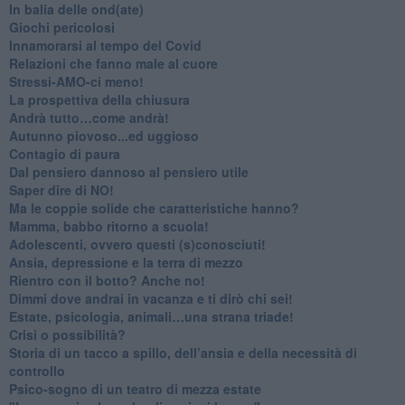
​In balia delle ond(ate)
Giochi pericolosi
Innamorarsi al tempo del Covid
​Relazioni che fanno male al cuore
​Stressi-AMO-ci meno!
​La prospettiva della chiusura
​Andrà tutto…come andrà!
Autunno piovoso...ed uggioso
​Contagio di paura
​Dal pensiero dannoso al pensiero utile
​Saper dire di NO!
​Ma le coppie solide che caratteristiche hanno?
​Mamma, babbo ritorno a scuola!
Adolescenti, ovvero questi (s)conosciuti!
Ansia, depressione e la terra di mezzo
​Rientro con il botto? Anche no!
Dimmi dove andrai in vacanza e ti dirò chi sei!
​Estate, psicologia, animali…una strana triade!
​Crisi o possibilità?
​Storia di un tacco a spillo, dell’ansia e della necessità di
controllo
​Psico-sogno di un teatro di mezza estate