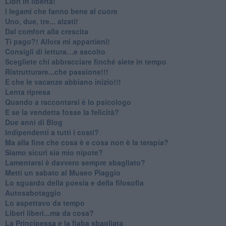
​Libri in libertà!
​I legami che fanno bene al cuore
Uno, due, tre... alzati!​
​Dal comfort alla crescita
​Ti pago?! Allora mi appartieni!​
​Consigli di lettura…e ascolto
​Scegliete chi abbracciare finché siete in tempo
​Ristrutturare...che passione!!!
​E che le vacanze abbiano inizio!!!
​Lenta ripresa
​Quando a raccontarsi è lo psicologo
​E se la vendetta fosse la felicità?
​Due anni di Blog
​Indipendenti a tutti i costi?
​Ma alla fine che cosa è e cosa non è la terapia?
​Siamo sicuri sia mio nipote?
​Lamentarsi è davvero sempre sbagliato?
​Metti un sabato al Museo Piaggio
​Lo sguardo della poesia e della filosofia
Autosabotaggio
​Lo aspettavo da tempo
​Liberi liberi...ma da cosa?
​La Principessa e la fiaba sbagliata