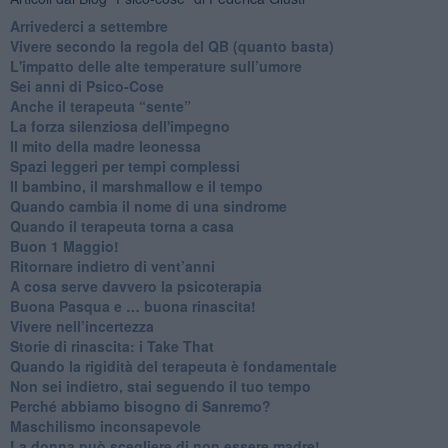
​Arrivederci a settembre
​Vivere secondo la regola del QB (quanto basta)
​L'impatto delle alte temperature sull’umore
Sei anni di Psico-Cose
​Anche il terapeuta “sente”
​La forza silenziosa dell'impegno
​Il mito della madre leonessa
Spazi leggeri per tempi complessi
Il bambino, il marshmallow e il tempo
​Quando cambia il nome di una sindrome
​Quando il terapeuta torna a casa
​Buon 1 Maggio!
Ritornare indietro di vent’anni
​A cosa serve davvero la psicoterapia
​Buona Pasqua e … buona rinascita!
​Vivere nell’incertezza
​Storie di rinascita: i Take That
​Quando la rigidità del terapeuta è fondamentale
​Non sei indietro, stai seguendo il tuo tempo
​Perché abbiamo bisogno di Sanremo?
​Maschilismo inconsapevole
​La donna può scegliere di non essere madre!