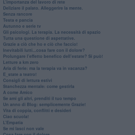
​L’importanza del lavoro di rete
​Deliziare il palato. Alleggerire la mente.
​Senza rancore
​Testa e pancia
​Autunno e serie tv
​Gli psicologi. La terapia. La necessità di spazio
​Tutta una questione di aspettative.
​Grazie a ciò che ho e ciò che faccio!
​Inevitabili lutti...cosa fare con il dolore?
Prolungare l’effetto benefico dell’estate? Si può!
​Letture a km zero
​Aria di ferie: ma la terapia va in vacanza?
​E_state a teatro!
​Consigli di lettura estivi
​Stanchezza mentale: come gestirla
​A come Amico
​Se ami gli altri, prenditi il tuo tempo
​Un anno di Blog: semplicemente Grazie!
​Vita di coppia, conflitti e desideri
​Ciao scuola!
​L’Empatia
​Se mi lasci non vale
Cosa fare con il dolore