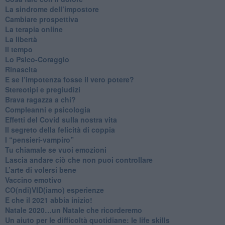
​La sindrome dell’impostore
​Cambiare prospettiva
La terapia online
La libertà
​Il tempo
​Lo Psico-Coraggio
Rinascita
​E se l’impotenza fosse il vero potere?
Stereotipi e pregiudizi
​Brava ragazza a chi?
​Compleanni e psicologia
Effetti del Covid sulla nostra vita
Il segreto della felicità di coppia
​I “pensieri-vampiro”
​Tu chiamale se vuoi emozioni
​Lascia andare ciò che non puoi controllare
L’arte di volersi bene
​Vaccino emotivo
CO(ndi)VID(iamo) esperienze
​E che il 2021 abbia inizio!
​Natale 2020…un Natale che ricorderemo
Un aiuto per le difficoltà quotidiane: le life skills