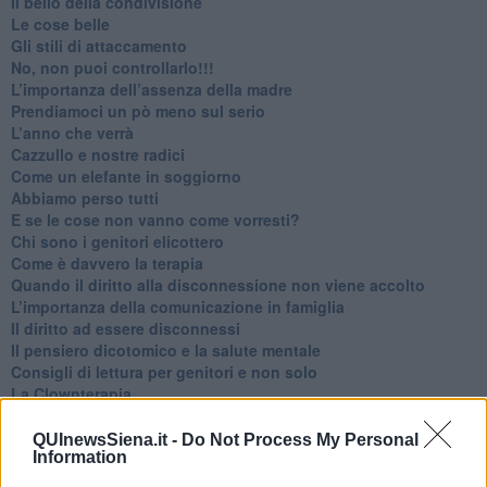
​Il bello della condivisione
Le cose belle
​Gli stili di attaccamento
No, non puoi controllarlo!!!
​L’importanza dell’assenza della madre
​Prendiamoci un pò meno sul serio
​L’anno che verrà
​Cazzullo e nostre radici
​Come un elefante in soggiorno
​Abbiamo perso tutti
E se le cose non vanno come vorresti?
​Chi sono i genitori elicottero
Come è davvero la terapia
Quando il diritto alla disconnessione non viene accolto
​L’importanza della comunicazione in famiglia
​Il diritto ad essere disconnessi
​Il pensiero dicotomico e la salute mentale
​Consigli di lettura per genitori e non solo
​La Clownterapia
​Differenze tra persone frustrate e non
L’invisibile fatica mentale
QUInewsSiena.it -
Do Not Process My Personal
Information
Vacanze a km zero
​Buone Vacan(si)e!