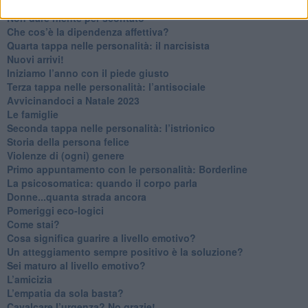
Contornati di persone che…
Non dare niente per scontato
Che cos’è la dipendenza affettiva?
Quarta tappa nelle personalità: il narcisista
​Nuovi arrivi!
​Iniziamo l’anno con il piede giusto
​Terza tappa nelle personalità: l’antisociale
​Avvicinandoci a Natale 2023
Le famiglie
Seconda tappa nelle personalità: l’istrionico
​Storia della persona felice
Violenze di (ogni) genere
​Primo appuntamento con le personalità: Borderline
La psicosomatica: quando il corpo parla
Donne...quanta strada ancora
​Pomeriggi eco-logici
​Come stai?
Cosa significa guarire a livello emotivo?
​Un atteggiamento sempre positivo è la soluzione?
​Sei maturo al livello emotivo?
​L’amicizia
​L’empatia da sola basta?
​Cavalcare l’urgenza? No grazie!