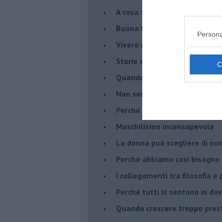
​A cosa serve davvero la psic
​Buona Pasqua e … buona rina
Persona
​Vivere nell’incertezza
​Storie di rinascita: i Take Tha
​Quando la rigidità del tera
​Non sei indietro, stai seguen
​Perché abbiamo bisogno di 
​Maschilismo inconsapevole
​La donna può scegliere di n
​Perché abbiamo così bisogno 
​I collegamenti tra filosofia e
​Perché tutti si sentono in dov
​Quando crescere troppo pres