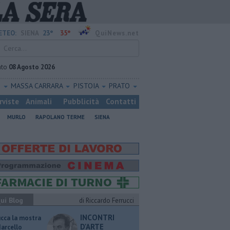
23°
35°
ETEO:
SIENA
QuiNews.net
ato
08 Agosto 2026
O
MASSA CARRARA
PISTOIA
PRATO
rviste
Animali
Pubblicità
Contatti
MURLO
RAPOLANO TERME
SIENA
ui Blog
di Riccardo Ferrucci
INCONTRI
ucca la mostra
D'ARTE
Marcello