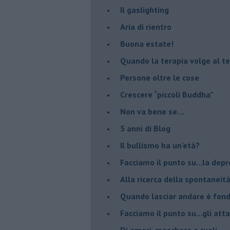
Il gaslighting
Aria di rientro
Buona estate!
​Quando la terapia volge al t
​Persone oltre le cose
​Crescere “piccoli Buddha”
Non va bene se…
​5 anni di Blog
​Il bullismo ha un’età?
Facciamo il punto su...la dep
​Alla ricerca della spontaneit
​Quando lasciar andare è fo
Facciamo il punto su...gli atta
Di amori, maschere e ruoli