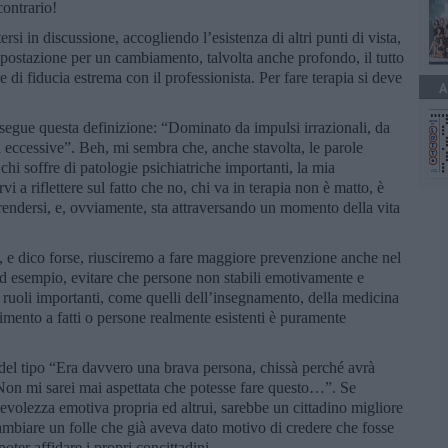
contrario!
ersi in discussione, accogliendo l’esistenza di altri punti di vista,
n postazione per un cambiamento, talvolta anche profondo, il tutto
 di fiducia estrema con il professionista. Per fare terapia si deve
A
 segue questa definizione: “Dominato da impulsi irrazionali, da
d eccessive”. Beh, mi sembra che, anche stavolta, le parole
chi soffre di patologie psichiatriche importanti, la mia
i a riflettere sul fatto che no, chi va in terapia non è matto, è
endersi, e, ovviamente, sta attraversando un momento della vita
, e dico forse, riusciremo a fare maggiore prevenzione anche nel
d esempio, evitare che persone non stabili emotivamente e
e ruoli importanti, come quelli dell’insegnamento, della medicina
erimento a fatti o persone realmente esistenti è puramente
i del tipo “Era davvero una brava persona, chissà perché avrà
“Non mi sarei mai aspettata che potesse fare questo…”. Se
olezza emotiva propria ed altrui, sarebbe un cittadino migliore
cambiare un folle che già aveva dato motivo di credere che fosse
oter affidare i propri concittadini.