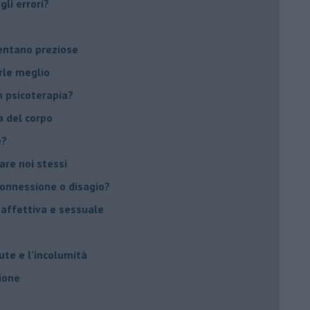
li errori?
ventano preziose
rle meglio
 psicoterapia?
a del corpo
e?
vare noi stessi
 connessione o disagio?
 affettiva e sessuale
ute e l’incolumità
ione