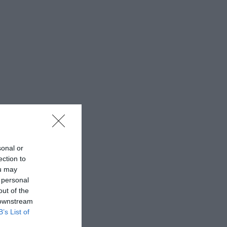
sonal or
ection to
ou may
 personal
out of the
 downstream
B’s List of