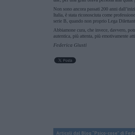
Non sono ancora passati 200 anni dall’iniz
Italia, è stata riconosciuta come professio
serie B, quando non proprio Lega Dilettant
Abbiamone cura, che invece, davvero, potr
autentica, più attenta, più emotivamente at
Federica Giusti
Articoli dal Blog “Psico-cose” di Fed