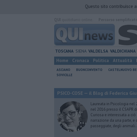
Questo sito contribuisce 
QUI
quotidiano online.
Percorso semplificat
TOSCANA
SIENA
VALDELSA
VALDICHIANA
Home
Cronaca
Politica
Attualità
ASCIANO
BUONCONVENTO
CASTELNUOVO B
SOVICILLE
PSICO-COSE — il Blog di Federica Giu
Laureata in Psicologia nel 
nel 2016 presso il CSAPR di
Curiosa e interessata a ciò
narrazione da una parte, e d
passeggiate, degli animali…