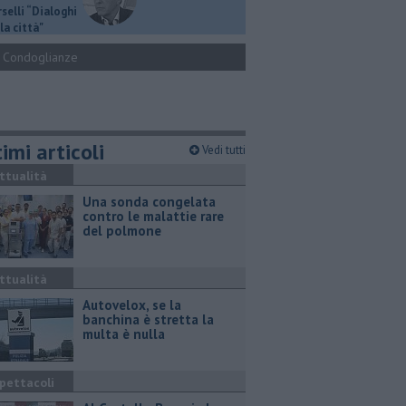
selli “Dialoghi
la città"
Condoglianze
imi articoli
Vedi tutti
ttualità
Una sonda congelata
contro le malattie rare
del polmone
ttualità
Autovelox, se la
banchina è stretta la
multa è nulla
pettacoli