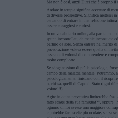
Ma non è così, anzi! Direi che è proprio il 
Andare in terapia significa accettare di mett
di diverse prospettive. Significa mettersi i
cercando di entrare in una relazione intima e
essere coraggiosi e curiosi.
In un vocabolario online, alla parola matto
spunti incontrollati, da manie inconsuete e
parlino da sole. Senza entrare nel merito di 
provocazione voleva essere quella di invitarv
assetato di volontà di comprendere e compr
molto complicato.
Se sdoganassimo di più la psicologia, forse
campo della malattia mentale. Potremmo, a
psicologicamente, finiscano con il ricoprir
o, chissà, quelli di Capo di Stato (ogni rif
voluto!!!).
Agire in ottica preventiva limiterebbe fras
fatto strage della sua famiglia!?”, oppure 
ognuno di noi avesse una maggiore consapev
e potrebbe fare scelte più oculate, senza s
tale, per una gran brava persona alla quale p