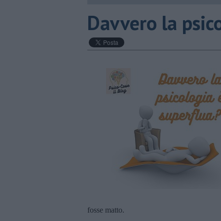
​Davvero la psic
fosse matto.