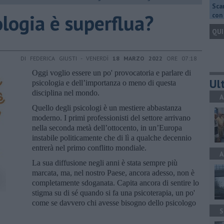
Scar
ologia è superflua?
con 
QUI
DI FEDERICA GIUSTI - VENERDÌ
18 MARZO 2022
ORE 07:18
Oggi voglio essere un po' provocatoria e parlare di
Ult
psicologia e dell’importanza o meno di questa
disciplina nel mondo.
A
Quello degli psicologi è un mestiere abbastanza
moderno. I primi professionisti del settore arrivano
nella seconda metà dell’ottocento, in un’Europa
instabile politicamente che di lì a qualche decennio
entrerà nel primo conflitto mondiale.
A
La sua diffusione negli anni è stata sempre più
marcata, ma, nel nostro Paese, ancora adesso, non è
completamente sdoganata. Capita ancora di sentire lo
stigma su di sé quando si fa una psicoterapia, un po'
come se davvero chi avesse bisogno dello psicologo
S