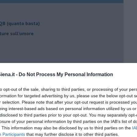
 QB (quanto basta)
ture sull’umore
egno
ena.it -
Do Not Process My Personal Information
lessi
to opt-out of the sale, sharing to third parties, or processing of your per
 il tempo
formation for targeted advertising by us, please use the below opt-out s
r selection. Please note that after your opt-out request is processed y
na sindrome
eing interest-based ads based on personal information utilized by us or
casa
disclosed to third parties prior to your opt-out. You may separately opt-
losure of your personal information by third parties on the IAB’s list of
. This information may also be disclosed by us to third parties on the
IA
i
Participants
that may further disclose it to other third parties.