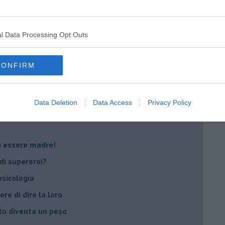
oterapia
scita!
l Data Processing Opt Outs
t
CONFIRM
peuta è fondamentale
do il tuo tempo
Data Deletion
Data Access
Privacy Policy
Sanremo?
on essere madre!
di supereroi?
 psicologia
ere di dire la loro
to diventa un peso