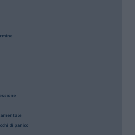
ermine
ressione
à
ndamentale
cchi di panico