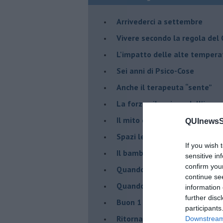
​Arrivederci a settembre
​Vivere secondo la regola del
​L'impatto delle alte tempera
Sei anni di Psico-Cose
​Anche il terapeuta “sente”
​La forza silenziosa dell'imp
​Il mito della madre leonessa
QUInewsSi
Spazi leggeri per tempi comp
If you wish 
Il bambino, il marshmallow e
sensitive in
confirm you
​Quando cambia il nome di u
continue se
​Quando il terapeuta torna a 
information 
further disc
​Buon 1 Maggio!
participants
Ritornare indietro di vent’ann
Downstream 