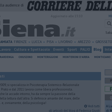
alla audience di
o
Aggiornato alle 15:10
M
Sab
AMIATA
FIRENZE
LUCCA
PISA
LIVORNO
AREZZO
GROSSET
Lavoro
Cultura e Spettacolo
Eventi
Sport
PALIO
Blog
Inte
ERARDENGA
CHIUSDINO
MONTERIGGIONI
MONTERONI D'ARBIA
MONTICIANO
sti
2009, si specializza in Psicoterapia Sistemico-Relazionale
 Prato e dal 2011 lavora come libera professionista.
 che le accade intorno, ha da sempre la passione della
Q
ella lettura dall’altra. Si definisce amante del mare, delle
 e, ovviamente, della psicologia!
Vedi tutti
A L
gli articoli del blog di Federica Giusti
di 