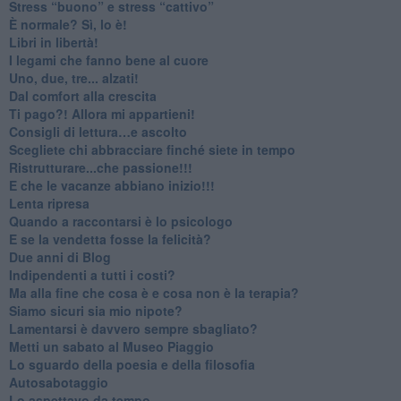
​Stress “buono” e stress “cattivo”
​È normale? Sì, lo è!
​Libri in libertà!
​I legami che fanno bene al cuore
Uno, due, tre... alzati!​
​Dal comfort alla crescita
​Ti pago?! Allora mi appartieni!​
​Consigli di lettura…e ascolto
​Scegliete chi abbracciare finché siete in tempo
​Ristrutturare...che passione!!!
​E che le vacanze abbiano inizio!!!
​Lenta ripresa
​Quando a raccontarsi è lo psicologo
​E se la vendetta fosse la felicità?
​Due anni di Blog
​Indipendenti a tutti i costi?
​Ma alla fine che cosa è e cosa non è la terapia?
​Siamo sicuri sia mio nipote?
​Lamentarsi è davvero sempre sbagliato?
​Metti un sabato al Museo Piaggio
​Lo sguardo della poesia e della filosofia
Autosabotaggio
​Lo aspettavo da tempo