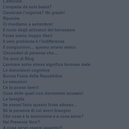
​L’amicizia
​L’empatia da sola basta?
​Cavalcare l’urgenza? No grazie!
Ripartire
​Ci rivediamo a settembre!
​Il ruolo degli attivatori del benessere
​Forse siamo troppo liberi
​Il vero problema è l’indifferenza
​Il congiuntivo… questo strano amico
​Circondati di persone che…
​Tre anni di Blog
​Lavorare sotto stress significa lavorare male
​Le distorsioni cognitive
​Buona Festa della Repubblica
Le emozioni
​Ce la posso fare!!!
​Cose delle quali non dovremmo scusarci
​La famiglia
​Se avessi fatto questo forse adesso…
​Sii la persona di cui avevi bisogno
Che cosa è la serotonina e a cosa serve?
​Hai Presente Vero?
A cosa serve essere assertivi?