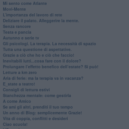
​Mi sento come Atlante
​Movi-Mente
​L’importanza del lavoro di rete
​Deliziare il palato. Alleggerire la mente.
​Senza rancore
​Testa e pancia
​Autunno e serie tv
​Gli psicologi. La terapia. La necessità di spazio
​Tutta una questione di aspettative.
​Grazie a ciò che ho e ciò che faccio!
​Inevitabili lutti...cosa fare con il dolore?
Prolungare l’effetto benefico dell’estate? Si può!
​Letture a km zero
​Aria di ferie: ma la terapia va in vacanza?
​E_state a teatro!
​Consigli di lettura estivi
​Stanchezza mentale: come gestirla
​A come Amico
​Se ami gli altri, prenditi il tuo tempo
​Un anno di Blog: semplicemente Grazie!
​Vita di coppia, conflitti e desideri
​Ciao scuola!