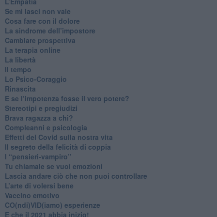
​L’Empatia
​Se mi lasci non vale
Cosa fare con il dolore
​La sindrome dell’impostore
​Cambiare prospettiva
La terapia online
La libertà
​Il tempo
​Lo Psico-Coraggio
Rinascita
​E se l’impotenza fosse il vero potere?
Stereotipi e pregiudizi
​Brava ragazza a chi?
​Compleanni e psicologia
Effetti del Covid sulla nostra vita
Il segreto della felicità di coppia
​I “pensieri-vampiro”
​Tu chiamale se vuoi emozioni
​Lascia andare ciò che non puoi controllare
L’arte di volersi bene
​Vaccino emotivo
CO(ndi)VID(iamo) esperienze
​E che il 2021 abbia inizio!