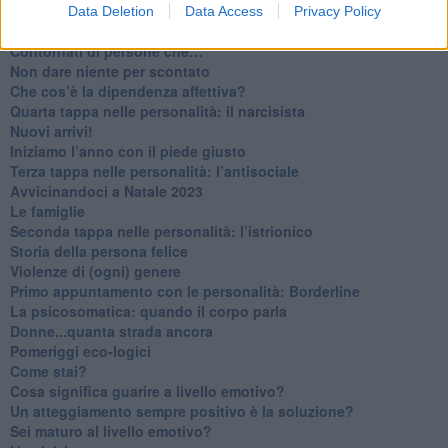
​Venerdì emozionalmente sostenibile
Data Deletion
Data Access
Privacy Policy
Ma ti ascolti?
Contornati di persone che…
Non dare niente per scontato
Che cos’è la dipendenza affettiva?
Quarta tappa nelle personalità: il narcisista
​Nuovi arrivi!
​Iniziamo l’anno con il piede giusto
​Terza tappa nelle personalità: l’antisociale
​Avvicinandoci a Natale 2023
Le famiglie
Seconda tappa nelle personalità: l’istrionico
​Storia della persona felice
Violenze di (ogni) genere
​Primo appuntamento con le personalità: Borderline
La psicosomatica: quando il corpo parla
Donne...quanta strada ancora
​Pomeriggi eco-logici
​Come stai?
Cosa significa guarire a livello emotivo?
​Un atteggiamento sempre positivo è la soluzione?
​Sei maturo al livello emotivo?