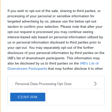
Vacanze a km zero
​Buone Vacan(si)e!
If you wish to opt-out of the sale, sharing to third parties, or
​Il lato positivo delle cose
processing of your personal or sensitive information for
​Storie antiche di tempi moderni
targeted advertising by us, please use the below opt-out
​Quello che alle mamme non dicono
section to confirm your selection. Please note that after your
Adultescenza
opt-out request is processed you may continue seeing
Homo imbecillis
interest-based ads based on personal information utilized by
​4 anni di Blog
us or personal information disclosed to third parties prior to
Quando il silenzio è aggressivo
your opt-out. You may separately opt-out of the further
​Il passato, questo conosciuto!
disclosure of your personal information by third parties on the
​Clima ballerino e sbalzi d’umore
IAB’s list of downstream participants. This information may
La maternità
also be disclosed by us to third parties on the
IAB’s List of
​L’uomo o l’orso?
Downstream Participants
that may further disclose it to other
Non hanno un amico a teatro​
third parties.
​Tutta una questione di rispetto
​Cose che ci esauriscono
Personal Data Processing Opt Outs
​Vespa che passione!
​Lasciate ai vostri figli il diritto di piangere
​Parole d’amore regalate al vento
CONFIRM
​Essere genitori di un adolescente
​Saper pazientare
​Giornata del Fiocchetto Lilla