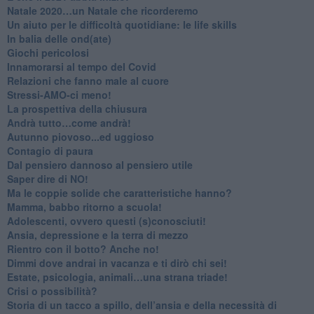
​Natale 2020…un Natale che ricorderemo
Un aiuto per le difficoltà quotidiane: le life skills
​In balia delle ond(ate)
Giochi pericolosi
Innamorarsi al tempo del Covid
​Relazioni che fanno male al cuore
​Stressi-AMO-ci meno!
​La prospettiva della chiusura
​Andrà tutto…come andrà!
Autunno piovoso...ed uggioso
​Contagio di paura
​Dal pensiero dannoso al pensiero utile
​Saper dire di NO!
​Ma le coppie solide che caratteristiche hanno?
​Mamma, babbo ritorno a scuola!
Adolescenti, ovvero questi (s)conosciuti!
Ansia, depressione e la terra di mezzo
​Rientro con il botto? Anche no!
Dimmi dove andrai in vacanza e ti dirò chi sei!
​Estate, psicologia, animali…una strana triade!
​Crisi o possibilità?
​Storia di un tacco a spillo, dell’ansia e della necessità di