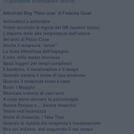
Ti potrebbe interessare anche:
Articoli dal Blog “Psico-cose” di Federica Giusti
​Arrivederci a settembre
​Vivere secondo la regola del QB (quanto basta)
​L'impatto delle alte temperature sull’umore
Sei anni di Psico-Cose
​Anche il terapeuta “sente”
​La forza silenziosa dell'impegno
​Il mito della madre leonessa
Spazi leggeri per tempi complessi
Il bambino, il marshmallow e il tempo
​Quando cambia il nome di una sindrome
​Quando il terapeuta torna a casa
​Buon 1 Maggio!
Ritornare indietro di vent’anni
​A cosa serve davvero la psicoterapia
​Buona Pasqua e … buona rinascita!
​Vivere nell’incertezza
​Storie di rinascita: i Take That
​Quando la rigidità del terapeuta è fondamentale
​Non sei indietro, stai seguendo il tuo tempo