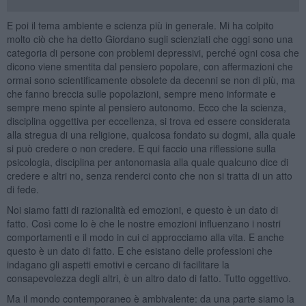
E poi il tema ambiente e scienza più in generale. Mi ha colpito
molto ciò che ha detto Giordano sugli scienziati che oggi sono una
categoria di persone con problemi depressivi, perché ogni cosa che
dicono viene smentita dal pensiero popolare, con affermazioni che
ormai sono scientificamente obsolete da decenni se non di più, ma
che fanno breccia sulle popolazioni, sempre meno informate e
sempre meno spinte al pensiero autonomo. Ecco che la scienza,
disciplina oggettiva per eccellenza, si trova ed essere considerata
alla stregua di una religione, qualcosa fondato su dogmi, alla quale
si può credere o non credere. E qui faccio una riflessione sulla
psicologia, disciplina per antonomasia alla quale qualcuno dice di
credere e altri no, senza renderci conto che non si tratta di un atto
di fede.
Noi siamo fatti di razionalità ed emozioni, e questo è un dato di
fatto. Così come lo è che le nostre emozioni influenzano i nostri
comportamenti e il modo in cui ci approcciamo alla vita. E anche
questo è un dato di fatto. E che esistano delle professioni che
indagano gli aspetti emotivi e cercano di facilitare la
consapevolezza degli altri, è un altro dato di fatto. Tutto oggettivo.
Ma il mondo contemporaneo è ambivalente: da una parte siamo la