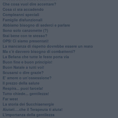
​Che cosa vuol dire accettare?
​Cosa ci sta accadendo
​Compleanni speciali
​Famiglie disfunzionali
​Abbiamo bisogno di sederci e parlare
Sono solo canzonette (?)
​Stai bene con te stesso?
​OPS! Ci siamo presentati!
​La mancanza di rispetto dovrebbe essere un reato
​Ma c’è davvero bisogno di combattenti?
​La Befana che tutte le feste porta via
Buon fine e buon principio!
​Buon Natale a tutti voi!
​Scusarsi o dire grazie?
​E’ amore o un’ossessione?
​Il prezzo della salute
​Respira... puoi farcela!
​Tutto chiede... gentilezza!
​Far west
​La storia dei Succhiaenergie
​Aiutati….che il Terapeuta ti aiuta!
​L’importanza della gentilezza