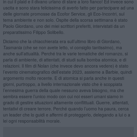
in cui il plaid e il divano urlano di stare a loro fianco! Ed invece sono
uscita e sono stara felicissima di averlo fatto per partecipare ad una
delle giornate promosse da Ecofor Service, gli Eco-Incontri, sul
tema ambiente e non solo. Ospite della scorsa settimana è stato
Paolo Giordano, uno dei miei scrittori preferiti, intervistati da un
preparatissimo Filippo Solibello.
Diciamo che la chiacchierata era sull’ultimo libro di Giordano,
Tasmania
(che se non avete letto, vi consiglio tantissimo), ma
anche sull’attualità. Perché tra le varie tematiche del romanzo, si
parla di ambiente, di attentati, di studi sulla bomba atomica, e di
relazioni. Il film di Nolan (che invece devo ancora vedere) è stato
l’evento cinematografico dell’estate 2023, assieme a Barbie, quindi
argomento molto recente. E di atomica si parla anche in questi
giorni, purtroppo, a livello internazionale visto che è scoppiata
l’ennesima guerra della quale nessuno aveva bisogno, ma che
sembra essere l’unico modo con cui noi esseri umani siamo in
grado di gestire situazioni altamente conflittuali. Guerre, attentati,
tentativi di creare terrore. Perché quando l’uomo ha paura, cerca
un leader che lo guidi e affermi di proteggerlo, delegando a lui o a
lei ogni responsabilità morale.