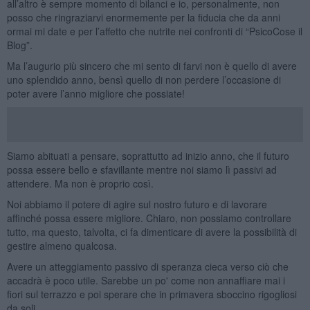
all’altro è sempre momento di bilanci e io, personalmente, non
posso che ringraziarvi enormemente per la fiducia che da anni
ormai mi date e per l’affetto che nutrite nei confronti di “PsicoCose il
Blog”.
Ma l’augurio più sincero che mi sento di farvi non è quello di avere
uno splendido anno, bensì quello di non perdere l’occasione di
poter avere l’anno migliore che possiate!
Siamo abituati a pensare, soprattutto ad inizio anno, che il futuro
possa essere bello e sfavillante mentre noi siamo lì passivi ad
attendere. Ma non è proprio così.
Noi abbiamo il potere di agire sul nostro futuro e di lavorare
affinché possa essere migliore. Chiaro, non possiamo controllare
tutto, ma questo, talvolta, ci fa dimenticare di avere la possibilità di
gestire almeno qualcosa.
Avere un atteggiamento passivo di speranza cieca verso ciò che
accadrà è poco utile. Sarebbe un po' come non annaffiare mai i
fiori sul terrazzo e poi sperare che in primavera sboccino rigogliosi
da soli.