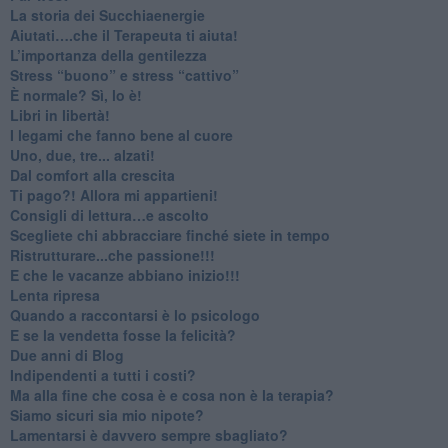
​La storia dei Succhiaenergie
​Aiutati….che il Terapeuta ti aiuta!
​L’importanza della gentilezza
​Stress “buono” e stress “cattivo”
​È normale? Sì, lo è!
​Libri in libertà!
​I legami che fanno bene al cuore
Uno, due, tre... alzati!​
​Dal comfort alla crescita
​Ti pago?! Allora mi appartieni!​
​Consigli di lettura…e ascolto
​Scegliete chi abbracciare finché siete in tempo
​Ristrutturare...che passione!!!
​E che le vacanze abbiano inizio!!!
​Lenta ripresa
​Quando a raccontarsi è lo psicologo
​E se la vendetta fosse la felicità?
​Due anni di Blog
​Indipendenti a tutti i costi?
​Ma alla fine che cosa è e cosa non è la terapia?
​Siamo sicuri sia mio nipote?
​Lamentarsi è davvero sempre sbagliato?