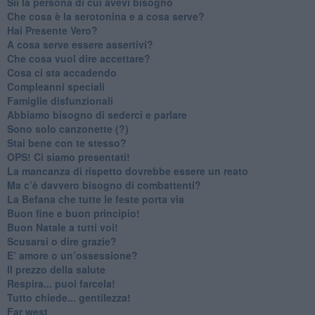
​Sii la persona di cui avevi bisogno
Che cosa è la serotonina e a cosa serve?
​Hai Presente Vero?
A cosa serve essere assertivi?
​Che cosa vuol dire accettare?
​Cosa ci sta accadendo
​Compleanni speciali
​Famiglie disfunzionali
​Abbiamo bisogno di sederci e parlare
Sono solo canzonette (?)
​Stai bene con te stesso?
​OPS! Ci siamo presentati!
​La mancanza di rispetto dovrebbe essere un reato
​Ma c’è davvero bisogno di combattenti?
​La Befana che tutte le feste porta via
Buon fine e buon principio!
​Buon Natale a tutti voi!
​Scusarsi o dire grazie?
​E’ amore o un’ossessione?
​Il prezzo della salute
​Respira... puoi farcela!
​Tutto chiede... gentilezza!
​Far west