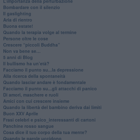
L’importanza della perturbazione
​Bombardare con il silenzio
Il gaslighting
Aria di rientro
Buona estate!
​Quando la terapia volge al termine
​Persone oltre le cose
​Crescere “piccoli Buddha”
Non va bene se…
​5 anni di Blog
​Il bullismo ha un’età?
Facciamo il punto su...la depressione
​Alla ricerca della spontaneità
​Quando lasciar andare è fondamentale
Facciamo il punto su...gli attacchi di panico
Di amori, maschere e ruoli
​Amici con cui crescere insieme
​Quando la libertà del bambino deriva dai limiti
Buon XXV Aprile
​Frasi celebri e psico_interessanti di cartoni
​Panchine rosso sangue
​Cosa dice il tuo corpo della tua mente?
​Quando le parole uccidono