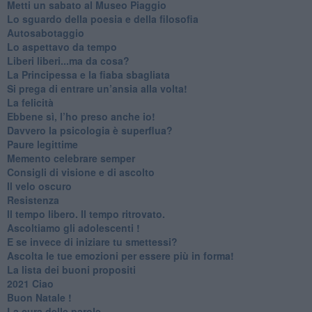
​Metti un sabato al Museo Piaggio
​Lo sguardo della poesia e della filosofia
Autosabotaggio
​Lo aspettavo da tempo
​Liberi liberi...ma da cosa?
​La Principessa e la fiaba sbagliata
Si prega di entrare un’ansia alla volta!
​La felicità
​Ebbene sì, l’ho preso anche io!
​Davvero la psicologia è superflua?
Paure legittime
​Memento celebrare semper
​Consigli di visione e di ascolto
​Il velo oscuro
Resistenza
​Il tempo libero. Il tempo ritrovato.
Ascoltiamo gli adolescenti !
​E se invece di iniziare tu smettessi?
​Ascolta le tue emozioni per essere più in forma!
​La lista dei buoni propositi
2021 Ciao
Buon Natale !
​La cura delle parole