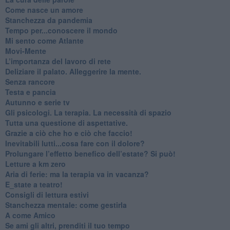
​Come nasce un amore
Stanchezza da pandemia
​Tempo per...conoscere il mondo
​Mi sento come Atlante
​Movi-Mente
​L’importanza del lavoro di rete
​Deliziare il palato. Alleggerire la mente.
​Senza rancore
​Testa e pancia
​Autunno e serie tv
​Gli psicologi. La terapia. La necessità di spazio
​Tutta una questione di aspettative.
​Grazie a ciò che ho e ciò che faccio!
​Inevitabili lutti...cosa fare con il dolore?
Prolungare l’effetto benefico dell’estate? Si può!
​Letture a km zero
​Aria di ferie: ma la terapia va in vacanza?
​E_state a teatro!
​Consigli di lettura estivi
​Stanchezza mentale: come gestirla
​A come Amico
​Se ami gli altri, prenditi il tuo tempo