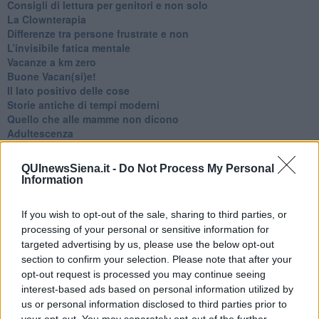
​Consigli di lettura per genitori e non solo
​La Clownterapia
​Differenze tra persone frustrate e non
L’invisibile fatica mentale
Vacanze a km zero
​Buone Vacan(si)e!
​Il lato positivo delle cose
​Storie antiche di tempi moderni
​Quello che alle mamme non dicono
Adultescenza
Homo imbecillis
​4 anni di Blog
QUInewsSiena.it -
Do Not Process My Personal
Quando il silenzio è aggressivo
Information
​Il passato, questo conosciuto!
​Clima ballerino e sbalzi d’umore
If you wish to opt-out of the sale, sharing to third parties, or
La maternità
processing of your personal or sensitive information for
​L’uomo o l’orso?
targeted advertising by us, please use the below opt-out
Non hanno un amico a teatro​
section to confirm your selection. Please note that after your
​Tutta una questione di rispetto
​Cose che ci esauriscono
opt-out request is processed you may continue seeing
​Vespa che passione!
interest-based ads based on personal information utilized by
​Lasciate ai vostri figli il diritto di piangere
us or personal information disclosed to third parties prior to
​Parole d’amore regalate al vento