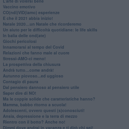
L’arte di volersi bene
​Vaccino emotivo
CO(ndi)VID(iamo) esperienze
​E che il 2021 abbia inizio!
​Natale 2020…un Natale che ricorderemo
Un aiuto per le difficoltà quotidiane: le life skills
​In balia delle ond(ate)
Giochi pericolosi
Innamorarsi al tempo del Covid
​Relazioni che fanno male al cuore
​Stressi-AMO-ci meno!
​La prospettiva della chiusura
​Andrà tutto…come andrà!
Autunno piovoso...ed uggioso
​Contagio di paura
​Dal pensiero dannoso al pensiero utile
​Saper dire di NO!
​Ma le coppie solide che caratteristiche hanno?
​Mamma, babbo ritorno a scuola!
Adolescenti, ovvero questi (s)conosciuti!
Ansia, depressione e la terra di mezzo
​Rientro con il botto? Anche no!
Dimmi dove andrai in vacanza e ti dirò chi sei!