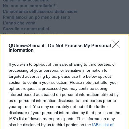
No, non puoi controllarlo!!!
​L’importanza dell’assenza della madre
​Prendiamoci un pò meno sul serio
​L’anno che verrà
​Cazzullo e nostre radici
​Come un elefante in soggiorno
​Abbiamo perso tutti
E se le cose non vanno come vorresti?
QUInewsSiena.it -
Do Not Process My Personal
Information
​Chi sono i genitori elicottero
Come è davvero la terapia
Quando il diritto alla disconnessione non viene accolto
If you wish to opt-out of the sale, sharing to third parties, or
​L’importanza della comunicazione in famiglia
processing of your personal or sensitive information for
​Il diritto ad essere disconnessi
targeted advertising by us, please use the below opt-out
​Il pensiero dicotomico e la salute mentale
section to confirm your selection. Please note that after your
​Consigli di lettura per genitori e non solo
opt-out request is processed you may continue seeing
​La Clownterapia
interest-based ads based on personal information utilized by
​Differenze tra persone frustrate e non
us or personal information disclosed to third parties prior to
L’invisibile fatica mentale
your opt-out. You may separately opt-out of the further
Vacanze a km zero
disclosure of your personal information by third parties on the
​Buone Vacan(si)e!
IAB’s list of downstream participants. This information may
​Il lato positivo delle cose
also be disclosed by us to third parties on the
IAB’s List of
​Storie antiche di tempi moderni