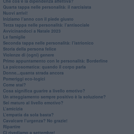
Che cos’è la dipendenza affettiva?
Quarta tappa nelle personalità: il narcisista
​Nuovi arrivi!
​Iniziamo l’anno con il piede giusto
​Terza tappa nelle personalità: l’antisociale
​Avvicinandoci a Natale 2023
Le famiglie
Seconda tappa nelle personalità: l’istrionico
​Storia della persona felice
Violenze di (ogni) genere
​Primo appuntamento con le personalità: Borderline
La psicosomatica: quando il corpo parla
Donne...quanta strada ancora
​Pomeriggi eco-logici
​Come stai?
Cosa significa guarire a livello emotivo?
​Un atteggiamento sempre positivo è la soluzione?
​Sei maturo al livello emotivo?
​L’amicizia
​L’empatia da sola basta?
​Cavalcare l’urgenza? No grazie!
Ripartire
​Ci rivediamo a settembre!