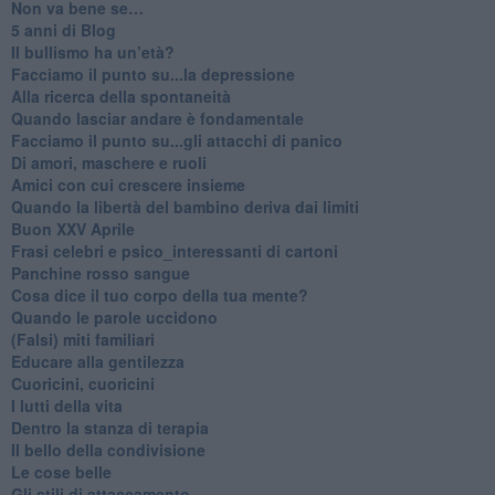
Non va bene se…
​5 anni di Blog
​Il bullismo ha un’età?
Facciamo il punto su...la depressione
​Alla ricerca della spontaneità
​Quando lasciar andare è fondamentale
Facciamo il punto su...gli attacchi di panico
Di amori, maschere e ruoli
​Amici con cui crescere insieme
​Quando la libertà del bambino deriva dai limiti
Buon XXV Aprile
​Frasi celebri e psico_interessanti di cartoni
​Panchine rosso sangue
​Cosa dice il tuo corpo della tua mente?
​Quando le parole uccidono
​(Falsi) miti familiari
​Educare alla gentilezza
​Cuoricini, cuoricini
I lutti della vita
​Dentro la stanza di terapia
​Il bello della condivisione
Le cose belle
​Gli stili di attaccamento