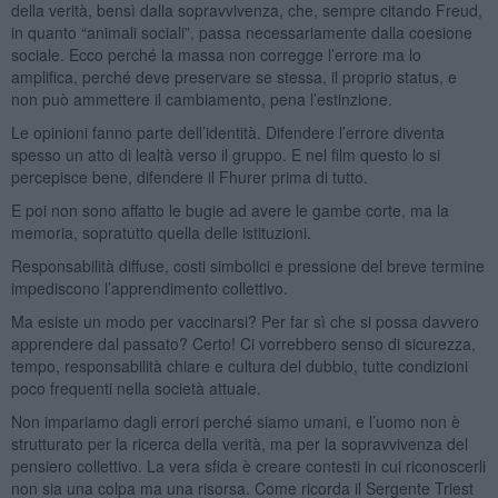
della verità, bensì dalla sopravvivenza, che, sempre citando Freud,
in quanto “animali sociali”, passa necessariamente dalla coesione
sociale. Ecco perché la massa non corregge l’errore ma lo
amplifica, perché deve preservare se stessa, il proprio status, e
non può ammettere il cambiamento, pena l’estinzione.
Le opinioni fanno parte dell’identità. Difendere l’errore diventa
spesso un atto di lealtà verso il gruppo. E nel film questo lo si
percepisce bene, difendere il Fhurer prima di tutto.
E poi non sono affatto le bugie ad avere le gambe corte, ma la
memoria, sopratutto quella delle istituzioni.
Responsabilità diffuse, costi simbolici e pressione del breve termine
impediscono l’apprendimento collettivo.
Ma esiste un modo per vaccinarsi? Per far sì che si possa davvero
apprendere dal passato? Certo! Ci vorrebbero senso di sicurezza,
tempo, responsabilità chiare e cultura del dubbio, tutte condizioni
poco frequenti nella società attuale.
Non impariamo dagli errori perché siamo umani, e l’uomo non è
strutturato per la ricerca della verità, ma per la sopravvivenza del
pensiero collettivo. La vera sfida è creare contesti in cui riconoscerli
non sia una colpa ma una risorsa. Come ricorda il Sergente Triest