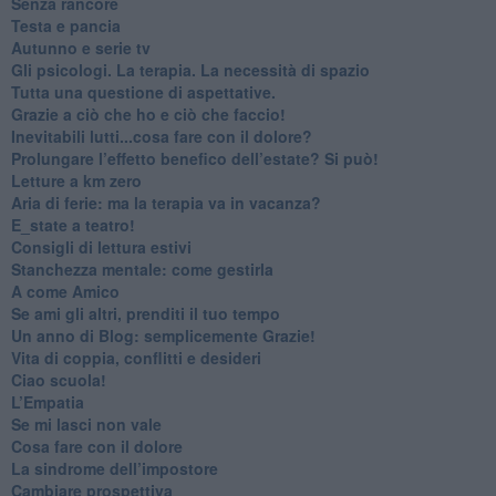
​Senza rancore
​Testa e pancia
​Autunno e serie tv
​Gli psicologi. La terapia. La necessità di spazio
​Tutta una questione di aspettative.
​Grazie a ciò che ho e ciò che faccio!
​Inevitabili lutti...cosa fare con il dolore?
Prolungare l’effetto benefico dell’estate? Si può!
​Letture a km zero
​Aria di ferie: ma la terapia va in vacanza?
​E_state a teatro!
​Consigli di lettura estivi
​Stanchezza mentale: come gestirla
​A come Amico
​Se ami gli altri, prenditi il tuo tempo
​Un anno di Blog: semplicemente Grazie!
​Vita di coppia, conflitti e desideri
​Ciao scuola!
​L’Empatia
​Se mi lasci non vale
Cosa fare con il dolore
​La sindrome dell’impostore
​Cambiare prospettiva