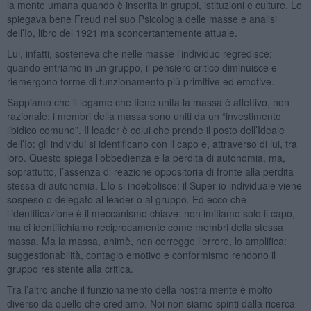
la mente umana quando è inserita in gruppi, istituzioni e culture. Lo
spiegava bene Freud nel suo Psicologia delle masse e analisi
dell’Io, libro del 1921 ma sconcertantemente attuale.
Lui, infatti, sosteneva che nelle masse l’individuo regredisce:
quando entriamo in un gruppo, il pensiero critico diminuisce e
riemergono forme di funzionamento più primitive ed emotive.
Sappiamo che il legame che tiene unita la massa è affettivo, non
razionale: i membri della massa sono uniti da un “investimento
libidico comune”. Il leader è colui che prende il posto dell’Ideale
dell’Io: gli individui si identificano con il capo e, attraverso di lui, tra
loro. Questo spiega l’obbedienza e la perdita di autonomia, ma,
soprattutto, l’assenza di reazione oppositoria di fronte alla perdita
stessa di autonomia. L’Io si indebolisce: il Super-io individuale viene
sospeso o delegato al leader o al gruppo. Ed ecco che
l’identificazione è il meccanismo chiave: non imitiamo solo il capo,
ma ci identifichiamo reciprocamente come membri della stessa
massa. Ma la massa, ahimè, non corregge l’errore, lo amplifica:
suggestionabilità, contagio emotivo e conformismo rendono il
gruppo resistente alla critica.
Tra l’altro anche il funzionamento della nostra mente è molto
diverso da quello che crediamo. Noi non siamo spinti dalla ricerca