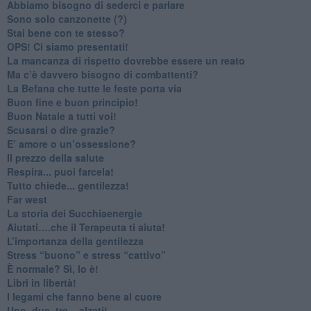
​Abbiamo bisogno di sederci e parlare
Sono solo canzonette (?)
​Stai bene con te stesso?
​OPS! Ci siamo presentati!
​La mancanza di rispetto dovrebbe essere un reato
​Ma c’è davvero bisogno di combattenti?
​La Befana che tutte le feste porta via
Buon fine e buon principio!
​Buon Natale a tutti voi!
​Scusarsi o dire grazie?
​E’ amore o un’ossessione?
​Il prezzo della salute
​Respira... puoi farcela!
​Tutto chiede... gentilezza!
​Far west
​La storia dei Succhiaenergie
​Aiutati….che il Terapeuta ti aiuta!
​L’importanza della gentilezza
​Stress “buono” e stress “cattivo”
​È normale? Sì, lo è!
​Libri in libertà!
​I legami che fanno bene al cuore
Uno, due, tre... alzati!​