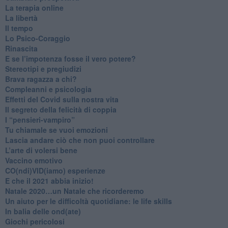
La terapia online
La libertà
​Il tempo
​Lo Psico-Coraggio
Rinascita
​E se l’impotenza fosse il vero potere?
Stereotipi e pregiudizi
​Brava ragazza a chi?
​Compleanni e psicologia
Effetti del Covid sulla nostra vita
Il segreto della felicità di coppia
​I “pensieri-vampiro”
​Tu chiamale se vuoi emozioni
​Lascia andare ciò che non puoi controllare
L’arte di volersi bene
​Vaccino emotivo
CO(ndi)VID(iamo) esperienze
​E che il 2021 abbia inizio!
​Natale 2020…un Natale che ricorderemo
Un aiuto per le difficoltà quotidiane: le life skills
​In balia delle ond(ate)
Giochi pericolosi