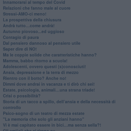
Innamorarsi al tempo del Covid
​Relazioni che fanno male al cuore
​Stressi-AMO-ci meno!
​La prospettiva della chiusura
​Andrà tutto…come andrà!
Autunno piovoso...ed uggioso
​Contagio di paura
​Dal pensiero dannoso al pensiero utile
​Saper dire di NO!
​Ma le coppie solide che caratteristiche hanno?
​Mamma, babbo ritorno a scuola!
Adolescenti, ovvero questi (s)conosciuti!
Ansia, depressione e la terra di mezzo
​Rientro con il botto? Anche no!
Dimmi dove andrai in vacanza e ti dirò chi sei!
​Estate, psicologia, animali…una strana triade!
​Crisi o possibilità?
​Storia di un tacco a spillo, dell’ansia e della necessità di
controllo
​Psico-sogno di un teatro di mezza estate
"La memoria che solo gli anziani hanno"
​Vi è mai capitato essere in bici…ma senza sella?!
​Gli ami(ci) che ci tirano su