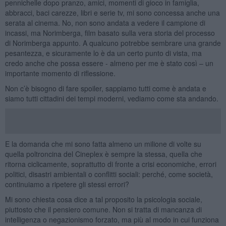
pennichelle dopo pranzo, amici, momenti di gioco in famiglia,
abbracci, baci carezze, libri e serie tv, mi sono concessa anche una
serata al cinema. No, non sono andata a vedere il campione di
incassi, ma Norimberga, film basato sulla vera storia del processo
di Norimberga appunto. A qualcuno potrebbe sembrare una grande
pesantezza, e sicuramente lo è da un certo punto di vista, ma
credo anche che possa essere - almeno per me è stato così – un
importante momento di riflessione.
Non c’è bisogno di fare spoiler, sappiamo tutti come è andata e
siamo tutti cittadini dei tempi moderni, vediamo come sta andando.
E la domanda che mi sono fatta almeno un milione di volte su
quella poltroncina del Cineplex è sempre la stessa, quella che
ritorna ciclicamente, soprattutto di fronte a crisi economiche, errori
politici, disastri ambientali o conflitti sociali: perché, come società,
continuiamo a ripetere gli stessi errori?
Mi sono chiesta cosa dice a tal proposito la psicologia sociale,
piuttosto che il pensiero comune. Non si tratta di mancanza di
intelligenza o negazionismo forzato, ma più al modo in cui funziona