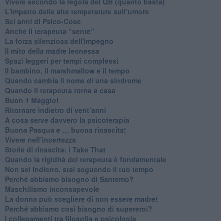
​Vivere secondo la regola del QB (quanto basta)
​L'impatto delle alte temperature sull’umore
Sei anni di Psico-Cose
​Anche il terapeuta “sente”
​La forza silenziosa dell'impegno
​Il mito della madre leonessa
Spazi leggeri per tempi complessi
Il bambino, il marshmallow e il tempo
​Quando cambia il nome di una sindrome
​Quando il terapeuta torna a casa
​Buon 1 Maggio!
Ritornare indietro di vent’anni
​A cosa serve davvero la psicoterapia
​Buona Pasqua e … buona rinascita!
​Vivere nell’incertezza
​Storie di rinascita: i Take That
​Quando la rigidità del terapeuta è fondamentale
​Non sei indietro, stai seguendo il tuo tempo
​Perché abbiamo bisogno di Sanremo?
​Maschilismo inconsapevole
​La donna può scegliere di non essere madre!
​Perché abbiamo così bisogno di supereroi?
​I collegamenti tra filosofia e psicologia