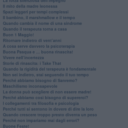
​La forza silenziosa dell'impegno
​Il mito della madre leonessa
Spazi leggeri per tempi complessi
Il bambino, il marshmallow e il tempo
​Quando cambia il nome di una sindrome
​Quando il terapeuta torna a casa
​Buon 1 Maggio!
Ritornare indietro di vent’anni
​A cosa serve davvero la psicoterapia
​Buona Pasqua e … buona rinascita!
​Vivere nell’incertezza
​Storie di rinascita: i Take That
​Quando la rigidità del terapeuta è fondamentale
​Non sei indietro, stai seguendo il tuo tempo
​Perché abbiamo bisogno di Sanremo?
​Maschilismo inconsapevole
​La donna può scegliere di non essere madre!
​Perché abbiamo così bisogno di supereroi?
​I collegamenti tra filosofia e psicologia
​Perché tutti si sentono in dovere di dire la loro
​Quando crescere troppo presto diventa un peso
​Perché non impariamo mai dagli errori?
​Buone Feste!