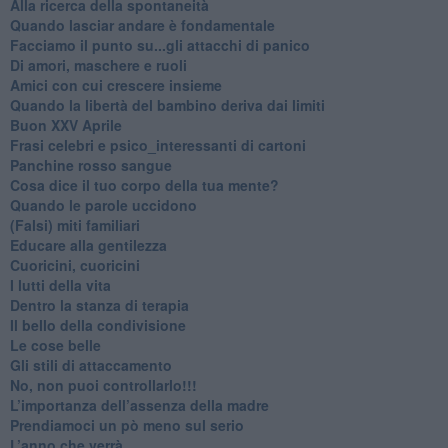
​Alla ricerca della spontaneità
​Quando lasciar andare è fondamentale
Facciamo il punto su...gli attacchi di panico
Di amori, maschere e ruoli
​Amici con cui crescere insieme
​Quando la libertà del bambino deriva dai limiti
Buon XXV Aprile
​Frasi celebri e psico_interessanti di cartoni
​Panchine rosso sangue
​Cosa dice il tuo corpo della tua mente?
​Quando le parole uccidono
​(Falsi) miti familiari
​Educare alla gentilezza
​Cuoricini, cuoricini
I lutti della vita
​Dentro la stanza di terapia
​Il bello della condivisione
Le cose belle
​Gli stili di attaccamento
No, non puoi controllarlo!!!
​L’importanza dell’assenza della madre
​Prendiamoci un pò meno sul serio
​L’anno che verrà