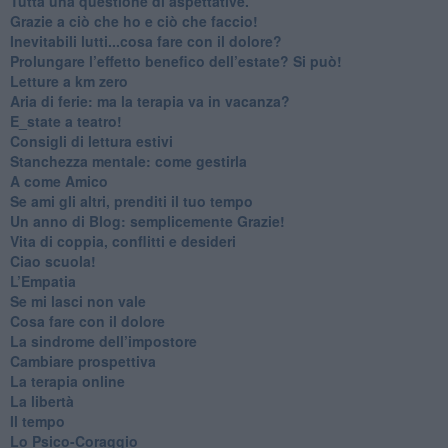
​Tutta una questione di aspettative.
​Grazie a ciò che ho e ciò che faccio!
​Inevitabili lutti...cosa fare con il dolore?
Prolungare l’effetto benefico dell’estate? Si può!
​Letture a km zero
​Aria di ferie: ma la terapia va in vacanza?
​E_state a teatro!
​Consigli di lettura estivi
​Stanchezza mentale: come gestirla
​A come Amico
​Se ami gli altri, prenditi il tuo tempo
​Un anno di Blog: semplicemente Grazie!
​Vita di coppia, conflitti e desideri
​Ciao scuola!
​L’Empatia
​Se mi lasci non vale
Cosa fare con il dolore
​La sindrome dell’impostore
​Cambiare prospettiva
La terapia online
La libertà
​Il tempo
​Lo Psico-Coraggio