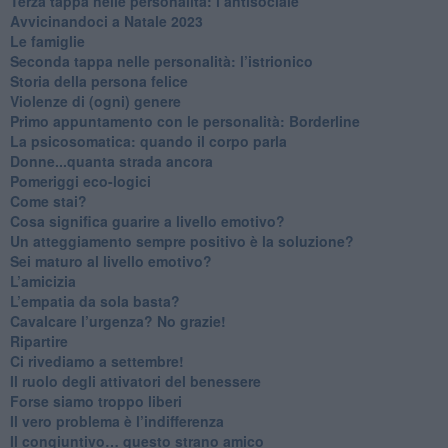
​Terza tappa nelle personalità: l’antisociale
​Avvicinandoci a Natale 2023
Le famiglie
Seconda tappa nelle personalità: l’istrionico
​Storia della persona felice
Violenze di (ogni) genere
​Primo appuntamento con le personalità: Borderline
La psicosomatica: quando il corpo parla
Donne...quanta strada ancora
​Pomeriggi eco-logici
​Come stai?
Cosa significa guarire a livello emotivo?
​Un atteggiamento sempre positivo è la soluzione?
​Sei maturo al livello emotivo?
​L’amicizia
​L’empatia da sola basta?
​Cavalcare l’urgenza? No grazie!
Ripartire
​Ci rivediamo a settembre!
​Il ruolo degli attivatori del benessere
​Forse siamo troppo liberi
​Il vero problema è l’indifferenza
​Il congiuntivo… questo strano amico