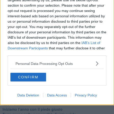
targeted advertising by us, please use the below opt-out
Quando il silenzio è aggressivo
section to confirm your selection. Please note that after your
​Il passato, questo conosciuto!
opt-out request is processed you may continue seeing
​Clima ballerino e sbalzi d’umore
interest-based ads based on personal information utilized by
La maternità
us or personal information disclosed to third parties prior to
​L’uomo o l’orso?
your opt-out. You may separately opt-out of the further
Non hanno un amico a teatro​
disclosure of your personal information by third parties on the
​Tutta una questione di rispetto
​Cose che ci esauriscono
IAB’s list of downstream participants. This information may
​Vespa che passione!
also be disclosed by us to third parties on the
IAB’s List of
​Lasciate ai vostri figli il diritto di piangere
Downstream Participants
that may further disclose it to other
​Parole d’amore regalate al vento
third parties.
​Essere genitori di un adolescente
​Saper pazientare
Personal Data Processing Opt Outs
​Giornata del Fiocchetto Lilla
​Venerdì emozionalmente sostenibile
CONFIRM
Ma ti ascolti?
Contornati di persone che…
Non dare niente per scontato
Che cos’è la dipendenza affettiva?
Data Deletion
Data Access
Privacy Policy
Quarta tappa nelle personalità: il narcisista
​Nuovi arrivi!
​Iniziamo l’anno con il piede giusto