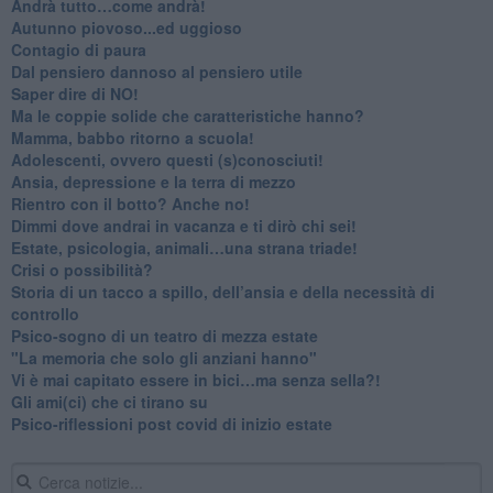
​Andrà tutto…come andrà!
Autunno piovoso...ed uggioso
​Contagio di paura
​Dal pensiero dannoso al pensiero utile
​Saper dire di NO!
​Ma le coppie solide che caratteristiche hanno?
​Mamma, babbo ritorno a scuola!
Adolescenti, ovvero questi (s)conosciuti!
Ansia, depressione e la terra di mezzo
​Rientro con il botto? Anche no!
Dimmi dove andrai in vacanza e ti dirò chi sei!
​Estate, psicologia, animali…una strana triade!
​Crisi o possibilità?
​Storia di un tacco a spillo, dell’ansia e della necessità di
controllo
​Psico-sogno di un teatro di mezza estate
"La memoria che solo gli anziani hanno"
​Vi è mai capitato essere in bici…ma senza sella?!
​Gli ami(ci) che ci tirano su
Psico-riflessioni post covid di inizio estate