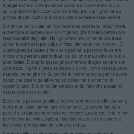
energie e che si lamentavano e basta, e si concentrava di più
sull’apprezzare le piccole cose della vita, per lo più gratuite e a
portata di ogni occhio e di ogni cuore che desiderasse vederle.
Era anche molto abile nel riconoscere ed accettare i propri difetti,
essendone consapevole e non fingendo che fossero dettati dalla
responsabilità degli altri. Non gli veniva mai in mente una frase
come “io sono così per colpa di Tizio, altrimenti non lo sarei”. E
questo poteva riuscire a farlo solo perché la persona felice era
anche una persona sicura di sé, dei sui limiti ma anche delle sue
potenzialità. E proprio questo gli permetteva di agire sempre con
gentilezza, in primis verso sé stesso e quindi, come conseguenza
naturale, verso gli altri. Sì, perché la nostra persona gentile aveva
capito che essere gentili verso sé stessi non è sinonimo di
egoismo, anzi, è la prima dimostrazione del fatto che possiamo
essere gentili con gli altri.
Ecco che la persona gentile si poteva permettere quello che per gli
altri era un lusso: camminare felicemente. Lo poteva fare solo
perché si era impegnato molto nel cercare questo equilibrio, e non
permetteva ad invidia, rabbia, risentimento, collera di essere le
indiscusse protagoniste della sua esistenza.
Sarebbe bello se tutti imparassimo qualcosa dalla storia della