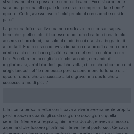
si voltavano al suo passare e commentavano “Ecco sicuramente
sarà una persona alla quale le cose sono sempre andate bene!”,
oppure “Certo, avesse avuto i miei problemi non sarebbe così in
pace”.
La persona felice sentiva ma non replicava. In cuor suo sapeva
bene che quello stato di benessere non era dovuto ad una totale
assenza di problemi, ma solo al modo in cui era stata in grado di
affrontarli. E una cosa che aveva imparato era proprio a non dare
credito a ciò che dicono gli altri e a non mettersi a confronto con
loro. Accettare ed accogliere ciò che accade, cercando di
migliorarsi sì, arrabbiandosi qualche volta, ci mancherebbe, ma mai
crogiolandosi nel “io non posso perché sono meno fortunato di…”
oppure “quello che è successo a lui è grave, ma quello che è
successo a me di più…”.
E la nostra persona felice continuava a vivere serenamente proprio
perché sapeva quanto gli costava giorno dopo giorno quella
serenità. Niente era regalato, niente era dovuto, e aveva smesso di
aspettarsi che fossero gli altri ad intervenire al posto suo. Cercava
di tenere alla larga le persone tossiche, quelle che gli succhiavano