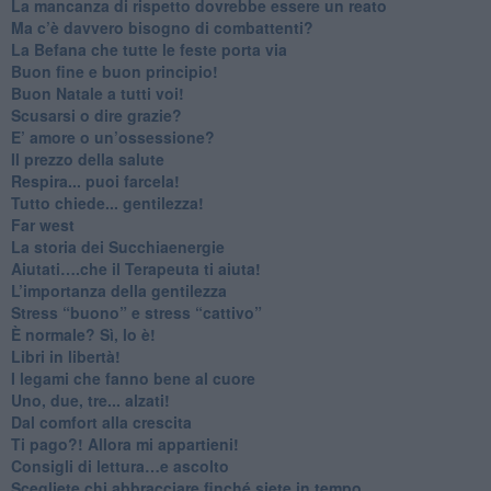
​La mancanza di rispetto dovrebbe essere un reato
​Ma c’è davvero bisogno di combattenti?
​La Befana che tutte le feste porta via
Buon fine e buon principio!
​Buon Natale a tutti voi!
​Scusarsi o dire grazie?
​E’ amore o un’ossessione?
​Il prezzo della salute
​Respira... puoi farcela!
​Tutto chiede... gentilezza!
​Far west
​La storia dei Succhiaenergie
​Aiutati….che il Terapeuta ti aiuta!
​L’importanza della gentilezza
​Stress “buono” e stress “cattivo”
​È normale? Sì, lo è!
​Libri in libertà!
​I legami che fanno bene al cuore
Uno, due, tre... alzati!​
​Dal comfort alla crescita
​Ti pago?! Allora mi appartieni!​
​Consigli di lettura…e ascolto
​Scegliete chi abbracciare finché siete in tempo