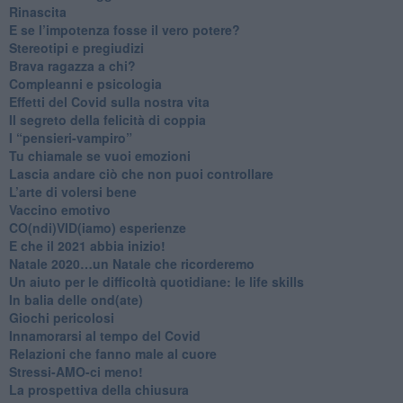
Rinascita
​E se l’impotenza fosse il vero potere?
Stereotipi e pregiudizi
​Brava ragazza a chi?
​Compleanni e psicologia
Effetti del Covid sulla nostra vita
Il segreto della felicità di coppia
​I “pensieri-vampiro”
​Tu chiamale se vuoi emozioni
​Lascia andare ciò che non puoi controllare
L’arte di volersi bene
​Vaccino emotivo
CO(ndi)VID(iamo) esperienze
​E che il 2021 abbia inizio!
​Natale 2020…un Natale che ricorderemo
Un aiuto per le difficoltà quotidiane: le life skills
​In balia delle ond(ate)
Giochi pericolosi
Innamorarsi al tempo del Covid
​Relazioni che fanno male al cuore
​Stressi-AMO-ci meno!
​La prospettiva della chiusura