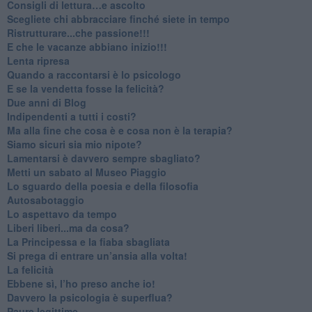
​Consigli di lettura…e ascolto
​Scegliete chi abbracciare finché siete in tempo
​Ristrutturare...che passione!!!
​E che le vacanze abbiano inizio!!!
​Lenta ripresa
​Quando a raccontarsi è lo psicologo
​E se la vendetta fosse la felicità?
​Due anni di Blog
​Indipendenti a tutti i costi?
​Ma alla fine che cosa è e cosa non è la terapia?
​Siamo sicuri sia mio nipote?
​Lamentarsi è davvero sempre sbagliato?
​Metti un sabato al Museo Piaggio
​Lo sguardo della poesia e della filosofia
Autosabotaggio
​Lo aspettavo da tempo
​Liberi liberi...ma da cosa?
​La Principessa e la fiaba sbagliata
Si prega di entrare un’ansia alla volta!
​La felicità
​Ebbene sì, l’ho preso anche io!
​Davvero la psicologia è superflua?
Paure legittime