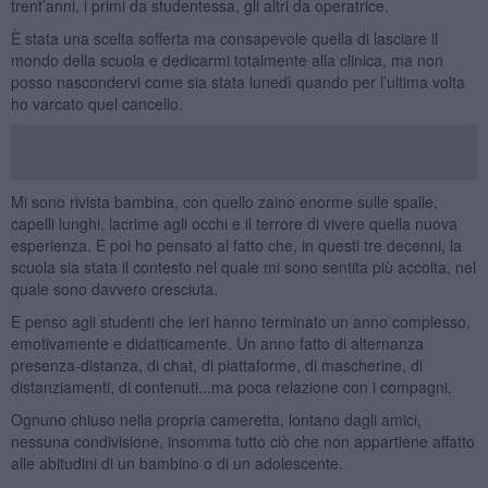
trent’anni, i primi da studentessa, gli altri da operatrice.
È stata una scelta sofferta ma consapevole quella di lasciare il
mondo della scuola e dedicarmi totalmente alla clinica, ma non
posso nascondervi come sia stata lunedì quando per l’ultima volta
ho varcato quel cancello.
Mi sono rivista bambina, con quello zaino enorme sulle spalle,
capelli lunghi, lacrime agli occhi e il terrore di vivere quella nuova
esperienza. E poi ho pensato al fatto che, in questi tre decenni, la
scuola sia stata il contesto nel quale mi sono sentita più accolta, nel
quale sono davvero cresciuta.
E penso agli studenti che ieri hanno terminato un anno complesso,
emotivamente e didatticamente. Un anno fatto di alternanza
presenza-distanza, di chat, di piattaforme, di mascherine, di
distanziamenti, di contenuti...ma poca relazione con i compagni.
Ognuno chiuso nella propria cameretta, lontano dagli amici,
nessuna condivisione, insomma tutto ciò che non appartiene affatto
alle abitudini di un bambino o di un adolescente.