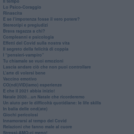
​Il tempo
​Lo Psico-Coraggio
Rinascita
​E se l’impotenza fosse il vero potere?
Stereotipi e pregiudizi
​Brava ragazza a chi?
​Compleanni e psicologia
Effetti del Covid sulla nostra vita
Il segreto della felicità di coppia
​I “pensieri-vampiro”
​Tu chiamale se vuoi emozioni
​Lascia andare ciò che non puoi controllare
L’arte di volersi bene
​Vaccino emotivo
CO(ndi)VID(iamo) esperienze
​E che il 2021 abbia inizio!
​Natale 2020…un Natale che ricorderemo
Un aiuto per le difficoltà quotidiane: le life skills
​In balia delle ond(ate)
Giochi pericolosi
Innamorarsi al tempo del Covid
​Relazioni che fanno male al cuore
​Stressi-AMO-ci meno!