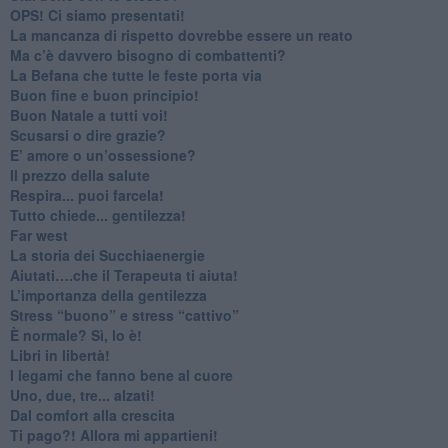
​OPS! Ci siamo presentati!
​La mancanza di rispetto dovrebbe essere un reato
​Ma c’è davvero bisogno di combattenti?
​La Befana che tutte le feste porta via
Buon fine e buon principio!
​Buon Natale a tutti voi!
​Scusarsi o dire grazie?
​E’ amore o un’ossessione?
​Il prezzo della salute
​Respira... puoi farcela!
​Tutto chiede... gentilezza!
​Far west
​La storia dei Succhiaenergie
​Aiutati….che il Terapeuta ti aiuta!
​L’importanza della gentilezza
​Stress “buono” e stress “cattivo”
​È normale? Sì, lo è!
​Libri in libertà!
​I legami che fanno bene al cuore
Uno, due, tre... alzati!​
​Dal comfort alla crescita
​Ti pago?! Allora mi appartieni!​