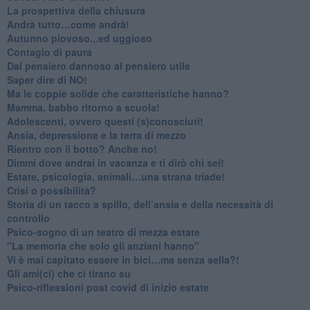
​La prospettiva della chiusura
​Andrà tutto…come andrà!
Autunno piovoso...ed uggioso
​Contagio di paura
​Dal pensiero dannoso al pensiero utile
​Saper dire di NO!
​Ma le coppie solide che caratteristiche hanno?
​Mamma, babbo ritorno a scuola!
Adolescenti, ovvero questi (s)conosciuti!
Ansia, depressione e la terra di mezzo
​Rientro con il botto? Anche no!
Dimmi dove andrai in vacanza e ti dirò chi sei!
​Estate, psicologia, animali…una strana triade!
​Crisi o possibilità?
​Storia di un tacco a spillo, dell’ansia e della necessità di
controllo
​Psico-sogno di un teatro di mezza estate
"La memoria che solo gli anziani hanno"
​Vi è mai capitato essere in bici…ma senza sella?!
​Gli ami(ci) che ci tirano su
Psico-riflessioni post covid di inizio estate