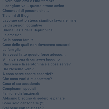
​Il vero problema è l’indifferenza
​Il congiuntivo… questo strano amico
​Circondati di persone che…
​Tre anni di Blog
​Lavorare sotto stress significa lavorare male
​Le distorsioni cognitive
​Buona Festa della Repubblica
Le emozioni
​Ce la posso fare!!!
​Cose delle quali non dovremmo scusarci
​La famiglia
​Se avessi fatto questo forse adesso…
​Sii la persona di cui avevi bisogno
Che cosa è la serotonina e a cosa serve?
​Hai Presente Vero?
A cosa serve essere assertivi?
​Che cosa vuol dire accettare?
​Cosa ci sta accadendo
​Compleanni speciali
​Famiglie disfunzionali
​Abbiamo bisogno di sederci e parlare
Sono solo canzonette (?)
​Stai bene con te stesso?