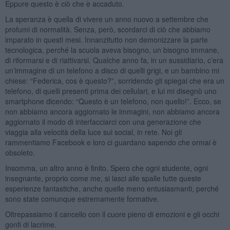
Eppure questo è ciò che è accaduto.
La speranza è quella di vivere un anno nuovo a settembre che
profumi di normalità. Senza, però, scordarci di ciò che abbiamo
imparato in questi mesi. Innanzitutto non demonizzare la parte
tecnologica, perché la scuola aveva bisogno, un bisogno immane,
di riformarsi e di riattivarsi. Qualche anno fa, in un sussidiario, c’era
un’immagine di un telefono a disco di quelli grigi, e un bambino mi
chiese: “Federica, cos è questo?”, sorridendo gli spiegai che era un
telefono, di quelli presenti prima dei cellulari, e lui mi disegnò uno
smartphone dicendo: “Questo è un telefono, non quello!”. Ecco, se
non abbiamo ancora aggiornato le immagini, non abbiamo ancora
aggiornato il modo di interfacciarci con una generazione che
viaggia alla velocità della luce sui social, in rete. Noi gli
rammentiamo Facebook e loro ci guardano sapendo che ormai è
obsoleto.
Insomma, un altro anno è finito. Spero che ogni studente, ogni
insegnante, proprio come me, si lasci alle spalle tutte queste
esperienze fantastiche, anche quelle meno entusiasmanti, perché
sono state comunque estremamente formative.
Oltrepassiamo il cancello con il cuore pieno di emozioni e gli occhi
gonfi di lacrime.