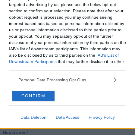
targeted advertising by us, please use the below opt-out
​4 anni di Blog
section to confirm your selection. Please note that after your
Quando il silenzio è aggressivo
​Il passato, questo conosciuto!
opt-out request is processed you may continue seeing
​Clima ballerino e sbalzi d’umore
interest-based ads based on personal information utilized by
La maternità
us or personal information disclosed to third parties prior to
​L’uomo o l’orso?
your opt-out. You may separately opt-out of the further
Non hanno un amico a teatro​
disclosure of your personal information by third parties on the
​Tutta una questione di rispetto
IAB’s list of downstream participants. This information may
​Cose che ci esauriscono
also be disclosed by us to third parties on the
IAB’s List of
​Vespa che passione!
Downstream Participants
that may further disclose it to other
​Lasciate ai vostri figli il diritto di piangere
third parties.
​Parole d’amore regalate al vento
​Essere genitori di un adolescente
Personal Data Processing Opt Outs
​Saper pazientare
​Giornata del Fiocchetto Lilla
​Venerdì emozionalmente sostenibile
CONFIRM
Ma ti ascolti?
Contornati di persone che…
Non dare niente per scontato
Data Deletion
Data Access
Privacy Policy
Che cos’è la dipendenza affettiva?
Quarta tappa nelle personalità: il narcisista
​Nuovi arrivi!