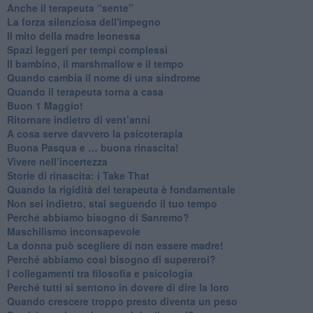
​Anche il terapeuta “sente”
​La forza silenziosa dell'impegno
​Il mito della madre leonessa
Spazi leggeri per tempi complessi
Il bambino, il marshmallow e il tempo
​Quando cambia il nome di una sindrome
​Quando il terapeuta torna a casa
​Buon 1 Maggio!
Ritornare indietro di vent’anni
​A cosa serve davvero la psicoterapia
​Buona Pasqua e … buona rinascita!
​Vivere nell’incertezza
​Storie di rinascita: i Take That
​Quando la rigidità del terapeuta è fondamentale
​Non sei indietro, stai seguendo il tuo tempo
​Perché abbiamo bisogno di Sanremo?
​Maschilismo inconsapevole
​La donna può scegliere di non essere madre!
​Perché abbiamo così bisogno di supereroi?
​I collegamenti tra filosofia e psicologia
​Perché tutti si sentono in dovere di dire la loro
​Quando crescere troppo presto diventa un peso