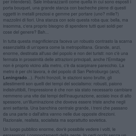
per intendersi). Sale imbarazzanti come quella in cui sono esposti i
porta bouquet, una grande stanza con bacheche piene di questi
oggetti in metalli preziosi e gemme per portare (uno? mille?)
mazzolini di fiori. Una stanza con solo questa roba qua: bella, ma
insomma, c'era proprio bisogno di spendere tutti quei soldi per
cose del genere? Bah...
In tutta questa magnificienza faceva un robusto contrasto la scarna
essenzialità di un'opera come la metropolitana. Grande, anzi,
enorme, destinata all'uso del popolo e non dei turisti: non c'è una
fermata in prossimità delle attrazioni principali, anche l'Ermitage
non è proprio vicino alla metro, c'è da scarpinare parecchio. La
metro è per chi lavora, è del popolo di San Pietroburgo (anzi,
Leningrado
...). Pochi fronzoli, le stazioni sono brutte, gli
allestimenti son quelli dei tempi del socialismo: robusti, paiono
indistruttibili, l'impressione è che non sia stato necessario cambiare
nemmeno una vite dai tempi dell'inaugurazione, acciaio inox di alto
spessore, un'illuminazione che doveva essere triste anche negli
anni settanta. Una banchina centrale grande, i treni che passano
da una parte o dall'altra vanno nelle due opposte direzioni.
Razionale, realista, socialista ma soprattutto sovietica.
Un luogo pubblico enorme, dov'è possibile vedere i volti, le
espressioni, i comportamenti della gente. In certi occhi senza un