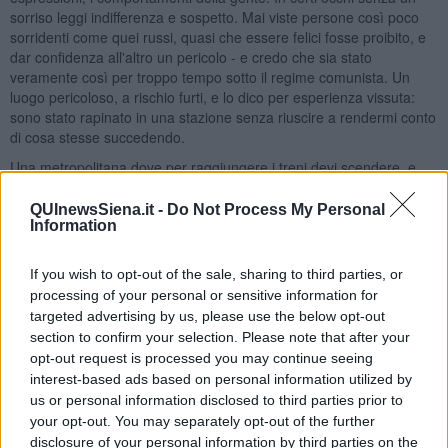
sorriso leggi indifferenza e sospetto. Mai viste persone così poco
sorridenti come quei russi, quasi che essere felici fosse proibito, e
dar confidenza all'altro un pericolo - e credo che sia stato
veramente così per troppo tempo sotto il regime comunista. Un
luogo pericoloso, a rischio furti, e lo dico per esperienza vissuta:
sono stato rapinato in una stazione senza riuscire a rendermi conto
di cosa stesse succedendo.
Una metropolitana dove per raggiungere i treni devi scendere, e
poi scendere ancora, ed ancora giù per quelle interminabili enormi
scale mobili. La stazione più profonda è posta a 90 metri sotto il
QUInewsSiena.it -
Do Not Process My Personal
piano stradale, ma anche le altre non scherzano.
Information
La stazione Sennaya
, quella dell'attentato, si trova vicino a dove
avevamo l'albergo, ci siamo entrati ed usciti una miriade di volte.
If you wish to opt-out of the sale, sharing to third parties, or
Una stazione importante, con tre linee che ci passano, sotto ad una
processing of your personal or sensitive information for
piazza frequentata, grande, con mercatini, centro commerciale,
targeted advertising by us, please use the below opt-out
varia umanità. Immagino un'esplosione sotto terra, profonda, e
section to confirm your selection. Please note that after your
come sia dura capire cosa è successo, e riparare tutto per ripartire.
opt-out request is processed you may continue seeing
Me la sento addosso, la sensazione di sgomento e paura.
interest-based ads based on personal information utilized by
La voglia di saperne di più, di capire.
us or personal information disclosed to third parties prior to
Ed il pensiero di un Putin che, per quanto ci viene dato di sapere,
your opt-out. You may separately opt-out of the further
parrebbe in un momento di difficoltà interna. Contestazioni,
disclosure of your personal information by third parties on the