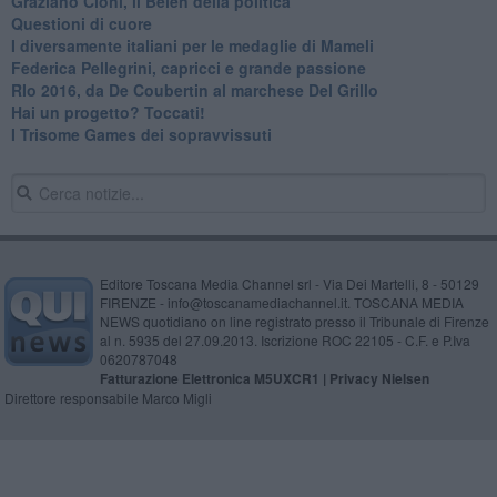
Graziano Cioni, il Belèn della politica
Questioni di cuore
I diversamente italiani per le medaglie di Mameli
Federica Pellegrini, capricci e grande passione
RIo 2016, da De Coubertin al marchese Del Grillo
​Hai un progetto? Toccati!
​I Trisome Games dei sopravvissuti
Editore Toscana Media Channel srl - Via Dei Martelli, 8 - 50129
FIRENZE - info@toscanamediachannel.it. TOSCANA MEDIA
NEWS quotidiano on line registrato presso il Tribunale di Firenze
al n. 5935 del 27.09.2013. Iscrizione ROC 22105 - C.F. e P.Iva
0620787048
Fatturazione Elettronica M5UXCR1 |
Privacy Nielsen
Direttore responsabile Marco Migli
Powered by
Aperion.it