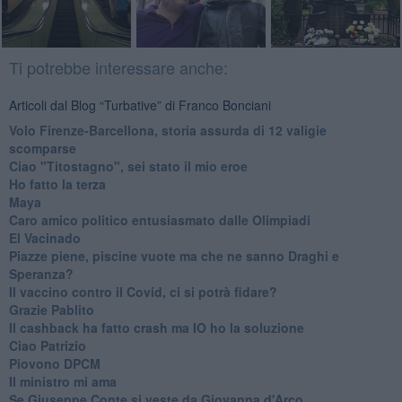
Ti potrebbe interessare anche:
Articoli dal Blog “Turbative” di Franco Bonciani
Volo Firenze-Barcellona, storia assurda di 12 valigie
scomparse
Ciao "Titostagno", sei stato il mio eroe
Ho fatto la terza
Maya
Caro amico politico entusiasmato dalle Olimpiadi
El Vacinado
Piazze piene, piscine vuote ma che ne sanno Draghi e
Speranza?
​Il vaccino contro il Covid, ci si potrà fidare?
Grazie Pablito
Il cashback ha fatto crash ma IO ho la soluzione
Ciao Patrizio
Piovono DPCM
Il ministro mi ama
Se Giuseppe Conte si veste da Giovanna d'Arco