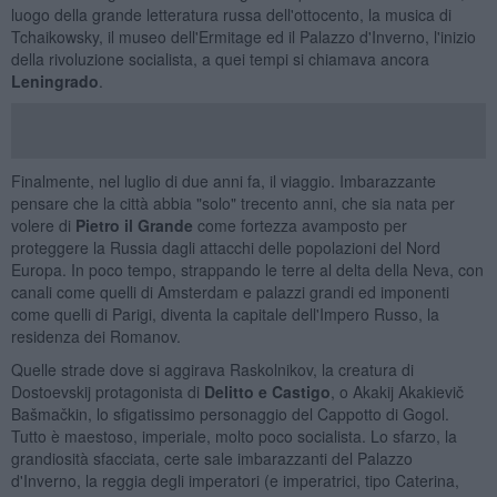
luogo della grande letteratura russa dell'ottocento, la musica di
Tchaikowsky, il museo dell'Ermitage ed il Palazzo d'Inverno, l'inizio
della rivoluzione socialista, a quei tempi si chiamava ancora
Leningrado
.
Finalmente, nel luglio di due anni fa, il viaggio. Imbarazzante
pensare che la città abbia "solo" trecento anni, che sia nata per
volere di
Pietro il Grande
come fortezza avamposto per
proteggere la Russia dagli attacchi delle popolazioni del Nord
Europa. In poco tempo, strappando le terre al delta della Neva, con
canali come quelli di Amsterdam e palazzi grandi ed imponenti
come quelli di Parigi, diventa la capitale dell'Impero Russo, la
residenza dei Romanov.
Quelle strade dove si aggirava Raskolnikov, la creatura di
Dostoevskij protagonista di
Delitto e Castigo
, o Akakij Akakievič
Bašmačkin, lo sfigatissimo personaggio del Cappotto di Gogol.
Tutto è maestoso, imperiale, molto poco socialista. Lo sfarzo, la
grandiosità sfacciata, certe sale imbarazzanti del Palazzo
d'Inverno, la reggia degli imperatori (e imperatrici, tipo Caterina,