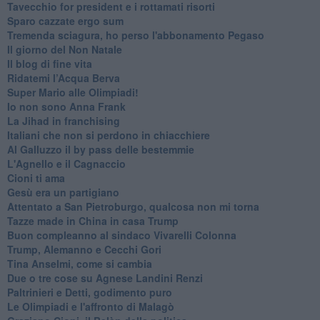
Tavecchio for president e i rottamati risorti
Sparo cazzate ergo sum
Tremenda sciagura, ho perso l'abbonamento Pegaso
Il giorno del Non Natale
Il blog di fine vita
​Ridatemi l’Acqua Berva
Super Mario alle Olimpiadi!
Io non sono Anna Frank
​La Jihad in franchising
Italiani che non si perdono in chiacchiere
Al Galluzzo il by pass delle bestemmie
L'Agnello e il Cagnaccio
Cioni ti ama
​Gesù era un partigiano
Attentato a San Pietroburgo, qualcosa non mi torna
Tazze made in China in casa Trump
Buon compleanno al sindaco Vivarelli Colonna
Trump, Alemanno e Cecchi Gori
Tina Anselmi, come si cambia
Due o tre cose su Agnese Landini Renzi
Paltrinieri e Detti, godimento puro
Le Olimpiadi e l'affronto di Malagò