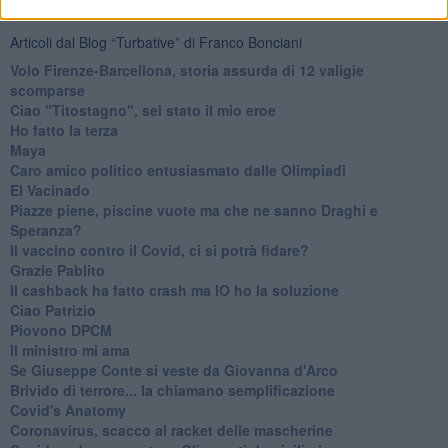
Articoli dal Blog “Turbative” di Franco Bonciani
Volo Firenze-Barcellona, storia assurda di 12 valigie
scomparse
Ciao "Titostagno", sei stato il mio eroe
Ho fatto la terza
Maya
Caro amico politico entusiasmato dalle Olimpiadi
El Vacinado
Piazze piene, piscine vuote ma che ne sanno Draghi e
Speranza?
​Il vaccino contro il Covid, ci si potrà fidare?
Grazie Pablito
Il cashback ha fatto crash ma IO ho la soluzione
Ciao Patrizio
Piovono DPCM
Il ministro mi ama
Se Giuseppe Conte si veste da Giovanna d'Arco
Brivido di terrore... la chiamano semplificazione
Covid's Anatomy
Coronavirus, scacco al racket delle mascherine