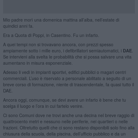
Mio padre morì una domenica mattina all’alba, nell’estate di
quindici anni fa.
Era a Quota di Poppi, in Casentino. Fu un infarto.
A quei tempi non si trovavano ancora, con prezzi spesso
ampiamente sotto i mille euro, i defibrillatori semiautomatici, i
DAE
.
Se intervieni alla svelta le probabilità che si possa salvare una vita
aumentano in misura esponenziale.
Adesso li vedi in impianti sportivi, edifici pubblici o magari centri
commerciali. L’uso è riservato a personale abilitato a seguito di un
breve corso di formazione, niente di trascendentale, fa quasi tutto il
DAE.
Ancora oggi, comunque, se devi avere un infarto è bene che tu
scelga il luogo e l’ora in cui fartelo venire.
Ci sono Comuni dove ne trovi anche una decina nel breve raggio di
quattrocento metri e nessuno nelle periferie, nei quartieri o nelle
frazioni. Oltretutto quelli che ci sono restano disponibili solo fino alla
chiusura della scuola, della piscina, dell’ufficio pubblico e da un