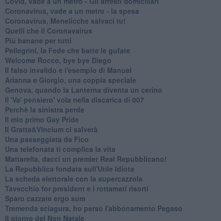
Covid, vade a un metro - Gli arresti domiciliari
Coronavirus, vade a un metro - la spesa
Coronavirus, Menelicche salvaci tu!
Quelli che il Coronavairus
Più banane per tutti
Pellegrini, la Fede che batte le gufate
Welcome Rocco, bye bye Diego
Il falso invalido e l'esempio di Manuel
Arianna e Giorgio, una coppia speciale
Genova, quando la Lanterna diventa un cerino
Il 'Va' pensiero' vola nella discarica di 007
Perchè la sinistra perde
Il mio primo Gay Pride
Il Gratta&Vincium ci salverà
Una passeggiata da Fico
Una telefonata ti complica la vita
Mattarella, dacci un premier Real Repubblicano!
La Repubblica fondata sull'Utile Idiota
La scheda elettorale con la supercazzola
Tavecchio for president e i rottamati risorti
Sparo cazzate ergo sum
Tremenda sciagura, ho perso l'abbonamento Pegaso
Il giorno del Non Natale