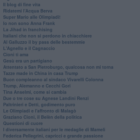
Il blog di fine vita
​Ridatemi l’Acqua Berva
Super Mario alle Olimpiadi!
Io non sono Anna Frank
​La Jihad in franchising
Italiani che non si perdono in chiacchiere
Al Galluzzo il by pass delle bestemmie
L'Agnello e il Cagnaccio
Cioni ti ama
​Gesù era un partigiano
Attentato a San Pietroburgo, qualcosa non mi torna
Tazze made in China in casa Trump
Buon compleanno al sindaco Vivarelli Colonna
Trump, Alemanno e Cecchi Gori
Tina Anselmi, come si cambia
Due o tre cose su Agnese Landini Renzi
Paltrinieri e Detti, godimento puro
Le Olimpiadi e l'affronto di Malagò
Graziano Cioni, il Belèn della politica
Questioni di cuore
I diversamente italiani per le medaglie di Mameli
Federica Pellegrini, capricci e grande passione