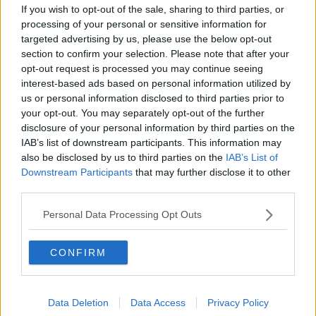
ragazze e dai ragazzi delle nostre scuole superiori: inseriamo nel
If you wish to opt-out of the sale, sharing to third parties, or
piano di studi dell’ultimo anno qualche ora dedicata ad insegnare
processing of your personal or sensitive information for
l’uso del DAE agli studenti, e diamogli valore con dei crediti
targeted advertising by us, please use the below opt-out
formativi.
section to confirm your selection. Please note that after your
Sarebbe un bel modo di insegnare, a loro come a noi, l’importanza
opt-out request is processed you may continue seeing
dell’impegno reciproco per aiutarsi l’un l’altro. Accorgersi che a
interest-based ads based on personal information utilized by
volte siamo più sicuri anche grazie all’aiuto di uno che non conosci,
us or personal information disclosed to third parties prior to
forse un extracomunitario che ha frequentato il corso.
your opt-out. You may separately opt-out of the further
disclosure of your personal information by third parties on the
E magari la prossima volta un babbo riuscirà a salvarsi.
IAB’s list of downstream participants. This information may
Franco Bonciani
also be disclosed by us to third parties on the
IAB’s List of
Downstream Participants
that may further disclose it to other
third parties.
Personal Data Processing Opt Outs
Se vuoi leggere le notizie principali della Toscana iscriviti alla
CONFIRM
Newsletter QUInews - ToscanaMedia.
Arriva gratis tutti i giorni
alle 20:00 direttamente nella tua casella di posta.
Basta cliccare
QUI
Data Deletion
Data Access
Privacy Policy
Ti potrebbe interessare anche: