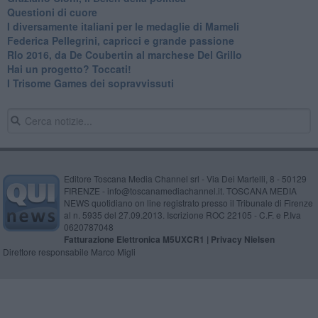
Questioni di cuore
I diversamente italiani per le medaglie di Mameli
Federica Pellegrini, capricci e grande passione
RIo 2016, da De Coubertin al marchese Del Grillo
​Hai un progetto? Toccati!
​I Trisome Games dei sopravvissuti
Editore Toscana Media Channel srl - Via Dei Martelli, 8 - 50129
FIRENZE - info@toscanamediachannel.it. TOSCANA MEDIA
NEWS quotidiano on line registrato presso il Tribunale di Firenze
al n. 5935 del 27.09.2013. Iscrizione ROC 22105 - C.F. e P.Iva
0620787048
Fatturazione Elettronica M5UXCR1 |
Privacy Nielsen
Direttore responsabile Marco Migli
Powered by
Aperion.it