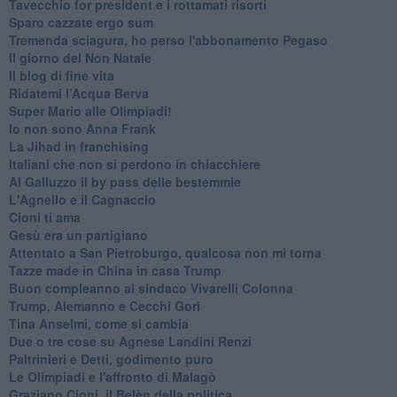
Tavecchio for president e i rottamati risorti
Sparo cazzate ergo sum
Tremenda sciagura, ho perso l'abbonamento Pegaso
Il giorno del Non Natale
Il blog di fine vita
​Ridatemi l’Acqua Berva
Super Mario alle Olimpiadi!
Io non sono Anna Frank
​La Jihad in franchising
Italiani che non si perdono in chiacchiere
Al Galluzzo il by pass delle bestemmie
L'Agnello e il Cagnaccio
Cioni ti ama
​Gesù era un partigiano
Attentato a San Pietroburgo, qualcosa non mi torna
Tazze made in China in casa Trump
Buon compleanno al sindaco Vivarelli Colonna
Trump, Alemanno e Cecchi Gori
Tina Anselmi, come si cambia
Due o tre cose su Agnese Landini Renzi
Paltrinieri e Detti, godimento puro
Le Olimpiadi e l'affronto di Malagò
Graziano Cioni, il Belèn della politica