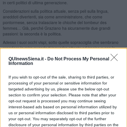
in certi politici di ultima generazione.
Considerazioni sulla politica attuale, senza peli sulla lingua,
aneddoti divertenti, sia come amministratore, che come
pontormese, senza tralasciare le chicche del tombeur des
femmes… Già, perché Graziano ha sicuramente due grandi
passioni: la seconda è la politica.
Adesso i suoi occhi vispi, sotto quelle sopracciglia che sembrano
prendere la mira quando ti inquadra attento ed ironico e con la
battuta sempre pronta, sono al servizio della
Fondazione Turati
,
una onlus che si occupa di assistenza per la terza età e non solo.
QUInewsSiena.it -
Do Not Process My Personal
Information
Ma uno come Graziano è sempre una risorsa straordinaria per tutti:
leggere per credere!
If you wish to opt-out of the sale, sharing to third parties, or
Franco Bonciani
processing of your personal or sensitive information for
targeted advertising by us, please use the below opt-out
section to confirm your selection. Please note that after your
opt-out request is processed you may continue seeing
interest-based ads based on personal information utilized by
us or personal information disclosed to third parties prior to
Se vuoi leggere le notizie principali della Toscana iscriviti alla
your opt-out. You may separately opt-out of the further
Newsletter QUInews - ToscanaMedia.
Arriva gratis tutti i giorni
disclosure of your personal information by third parties on the