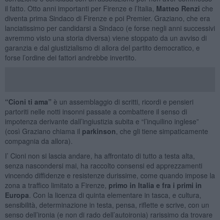
il fatto. Otto anni importanti per Firenze e l’Italia,
Matteo Renzi
che
diventa prima Sindaco di Firenze e poi Premier. Graziano, che era
lanciatissimo per candidarsi a Sindaco (e forse negli anni successivi
avremmo visto una storia diversa) viene stoppato da un avviso di
garanzia e dal giustizialismo di allora del partito democratico, e
forse l’ordine dei fattori andrebbe invertito.
“Cioni ti ama”
è un assemblaggio di scritti, ricordi e pensieri
partoriti nelle notti insonni passate a combattere il senso di
impotenza derivante dall’ingiustizia subita e “l’inquilino inglese”
(così Graziano chiama il
parkinson
, che gli tiene simpaticamente
compagnia da allora).
I’ Cioni non si lascia andare, ha affrontato di tutto a testa alta,
senza nascondersi mai, ha raccolto consensi ed apprezzamenti
vincendo diffidenze e resistenze durissime, come quando impose la
zona a traffico limitato a Firenze,
primo in Italia e fra i primi in
Europa
. Con la licenza di quinta elementare in tasca, e cultura,
sensibilità, determinazione in testa, pensa, riflette e scrive, con un
senso dell’ironia (e non di rado dell’autoironia) rarissimo da trovare