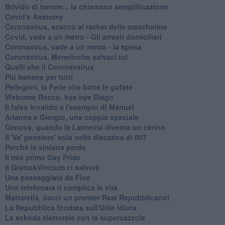
Brivido di terrore... la chiamano semplificazione
Covid's Anatomy
Coronavirus, scacco al racket delle mascherine
Covid, vade a un metro - Gli arresti domiciliari
Coronavirus, vade a un metro - la spesa
Coronavirus, Menelicche salvaci tu!
Quelli che il Coronavairus
Più banane per tutti
Pellegrini, la Fede che batte le gufate
Welcome Rocco, bye bye Diego
Il falso invalido e l'esempio di Manuel
Arianna e Giorgio, una coppia speciale
Genova, quando la Lanterna diventa un cerino
Il 'Va' pensiero' vola nella discarica di 007
Perchè la sinistra perde
Il mio primo Gay Pride
Il Gratta&Vincium ci salverà
Una passeggiata da Fico
Una telefonata ti complica la vita
Mattarella, dacci un premier Real Repubblicano!
La Repubblica fondata sull'Utile Idiota
La scheda elettorale con la supercazzola