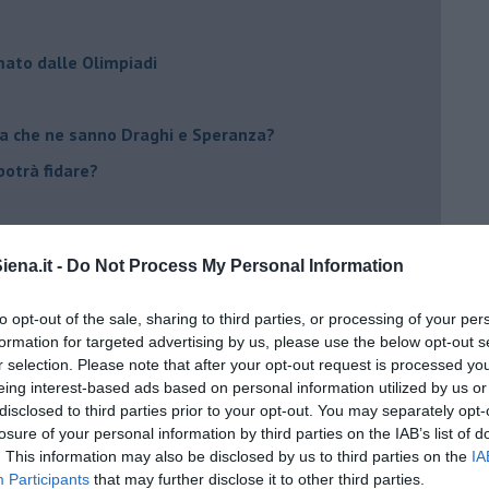
mato dalle Olimpiadi
ma che ne sanno Draghi e Speranza?
i potrà fidare?
 IO ho la soluzione
ena.it -
Do Not Process My Personal Information
to opt-out of the sale, sharing to third parties, or processing of your per
formation for targeted advertising by us, please use the below opt-out s
r selection. Please note that after your opt-out request is processed y
a Giovanna d'Arco
eing interest-based ads based on personal information utilized by us or
disclosed to third parties prior to your opt-out. You may separately opt-
ano semplificazione
losure of your personal information by third parties on the IAB’s list of
. This information may also be disclosed by us to third parties on the
IA
Participants
that may further disclose it to other third parties.