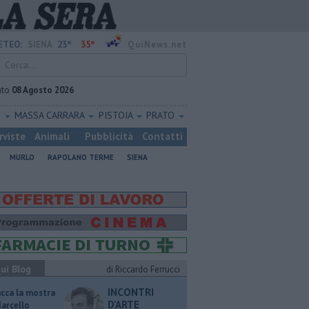
23°
35°
ETEO:
SIENA
QuiNews.net
ato
08 Agosto 2026
O
MASSA CARRARA
PISTOIA
PRATO
rviste
Animali
Pubblicità
Contatti
MURLO
RAPOLANO TERME
SIENA
ui Blog
di Riccardo Ferrucci
INCONTRI
ucca la mostra
D'ARTE
Marcello