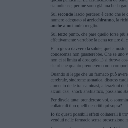
statunitense, per me sono già una bella gar
Sul
secondo
lascio perdere: è certo che le 
numero adeguato
si arricchiranno
, la ri
anche a noi
andrà meglio.
Sul
terzo
punto, che pare quello forse più s
effettivamente varrebbe la pena tentare di c
E' in gioco davvero la salute, quella nostra
conoscenza non guasterebbe. Che se uno va a 
non ci si limita al dosaggio...) si ritrova 
sicuri che quanto prenderemo non comporti
Quando si legge che un farmaco può avere 
cerebrale, sindrome asmatica, distress card
aumento delle transaminasi, alterazioni del
alcuni casi, shock anafilattico, possiamo sta
Per dirsela tutta: prendereste voi, o somminis
collaterali tipo quelli descritti qui sopra?
Io sì:
questi possibili effetti collaterali li
venduti nelle farmacie senza prescrizione 