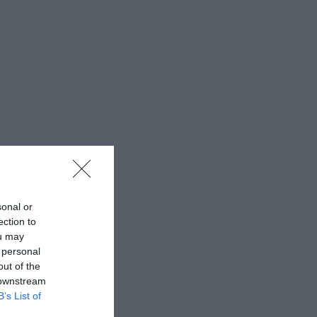
sonal or
ection to
ou may
 personal
out of the
 downstream
B’s List of