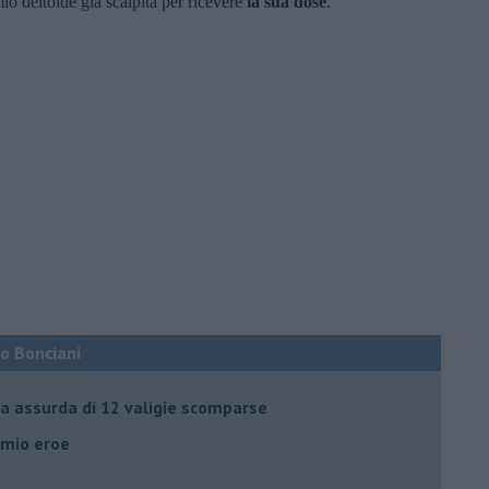
 mio deltoide già scalpita per ricevere
la sua dose
.
co Bonciani
ia assurda di 12 valigie scomparse
l mio eroe