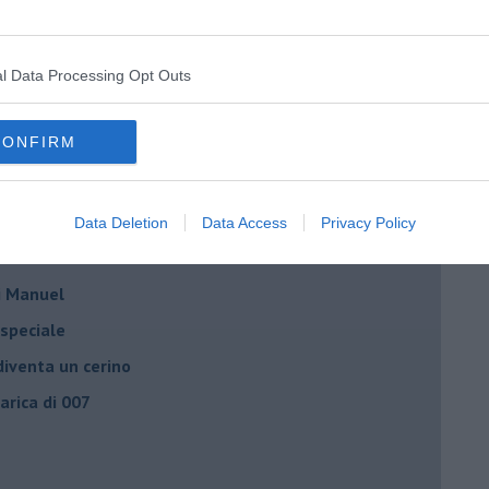
 delle mascherine
resti domiciliari
- la spesa
l Data Processing Opt Outs
ci tu!
CONFIRM
le gufate
Data Deletion
Data Access
Privacy Policy
o
di Manuel
 speciale
iventa un cerino
carica di 007