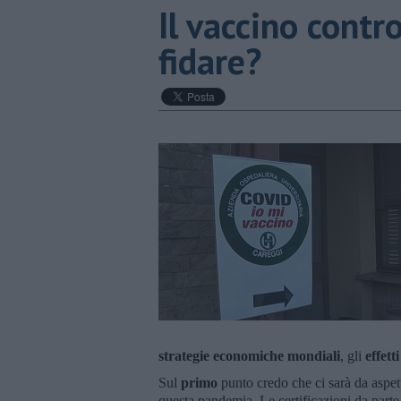
​Il vaccino contro
fidare?
strategie economiche mondiali
, gli
effetti
Sul
primo
punto credo che ci sarà da aspet
questa pandemia. Le certificazioni da parte