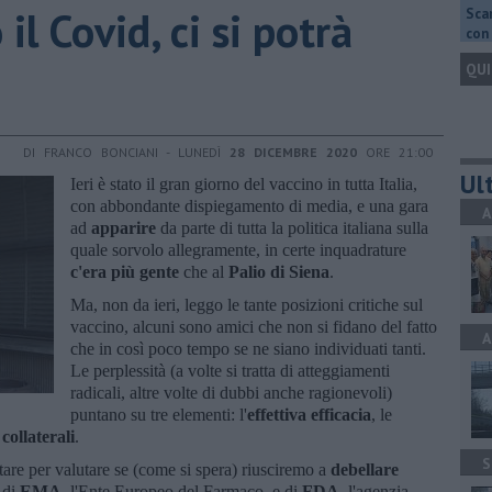
 il Covid, ci si potrà
Scar
con 
QUI
DI FRANCO BONCIANI - LUNEDÌ
28 DICEMBRE 2020
ORE 21:00
Ult
Ieri è stato il gran giorno del vaccino in tutta Italia,
con abbondante dispiegamento di media, e una gara
A
ad
apparire
da parte di tutta la politica italiana sulla
quale sorvolo allegramente, in certe inquadrature
c'era più gente
che al
Palio di Siena
.
Ma, non da ieri, leggo le tante posizioni critiche sul
vaccino, alcuni sono amici che non si fidano del fatto
A
che in così poco tempo se ne siano individuati tanti.
Le perplessità (a volte si tratta di atteggiamenti
radicali, altre volte di dubbi anche ragionevoli)
puntano su tre elementi: l'
effettiva efficacia
, le
 collaterali
.
S
tare per valutare se (come si spera) riusciremo a
debellare
 di
EMA
, l'Ente Europeo del Farmaco, e di
FDA
, l'agenzia