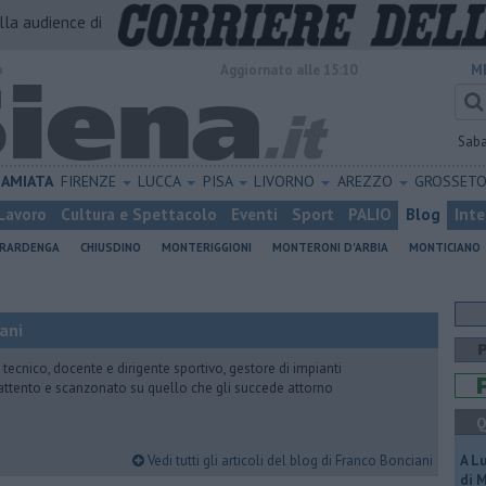
alla audience di
o
Aggiornato alle 15:10
M
Sab
AMIATA
FIRENZE
LUCCA
PISA
LIVORNO
AREZZO
GROSSET
Lavoro
Cultura e Spettacolo
Eventi
Sport
PALIO
Blog
Inte
ERARDENGA
CHIUSDINO
MONTERIGGIONI
MONTERONI D'ARBIA
MONTICIANO
ani
 tecnico, docente e dirigente sportivo, gestore di impianti
attento e scanzonato su quello che gli succede attorno
Q
Vedi tutti gli articoli del blog di Franco Bonciani
A L
di 