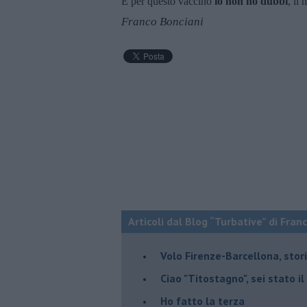
E per questo vaccino
io non ho dubbi
, il
Franco Bonciani
Articoli dal Blog “Turbative” di Fran
Volo Firenze-Barcellona, stor
Ciao "Titostagno", sei stato i
Ho fatto la terza