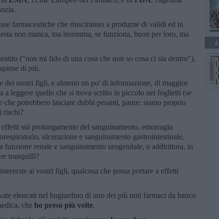
anzia.
case farmaceutiche che riusciranno a produrne di validi ed in
chiesta non manca, ma insomma, se funziona, buon per loro, ma
A
entito ("non mi fido di una cosa che non so cosa ci sia dentro"),
apirne di più.
 e dei nostri figli, e almeno un po' di informazione, di maggior
leggere quello che si trova scritto in piccolo nei foglietti (se
cose che potrebbero lasciare dubbi pesanti, paure: siamo proprio
 rischi?
effetti sul prolungamento del sanguinamento, emorragia
iorespiratorio, ulcerazione e sanguinamento gastrointestinale,
la funzione renale e sanguinamento urogenitale, o addirittura, in
re tranquilli?
trereste ai vostri figli, qualcosa che possa portare a effetti
 trovate elencati nel bugiardino di uno dei più noti farmaci da banco
medica, che
ho preso più volte
.