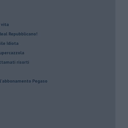
 vita
Real Repubblicano!
ile Idiota
supercazzola
ttamati risorti
 l'abbonamento Pegaso