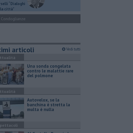
selli “Dialoghi
la città"
Condoglianze
imi articoli
Vedi tutti
ttualità
Una sonda congelata
contro le malattie rare
del polmone
ttualità
Autovelox, se la
banchina è stretta la
multa è nulla
pettacoli