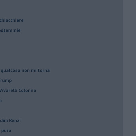
 chiacchiere
 bestemmie
 qualcosa non mi torna
 Trump
ivarelli Colonna
ri
dini Renzi
o puro