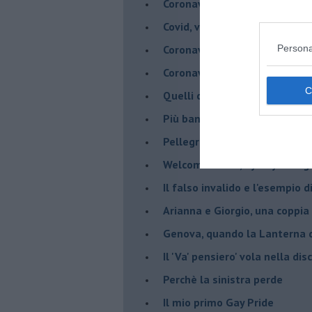
Coronavirus, scacco al racket
Covid, vade a un metro - Gli ar
Coronavirus, vade a un metro 
Persona
Coronavirus, Menelicche salva
Quelli che il Coronavairus
Più banane per tutti
Pellegrini, la Fede che batte 
Welcome Rocco, bye bye Dieg
Il falso invalido e l'esempio 
Arianna e Giorgio, una coppia
Genova, quando la Lanterna d
Il 'Va' pensiero' vola nella dis
Perchè la sinistra perde
Il mio primo Gay Pride