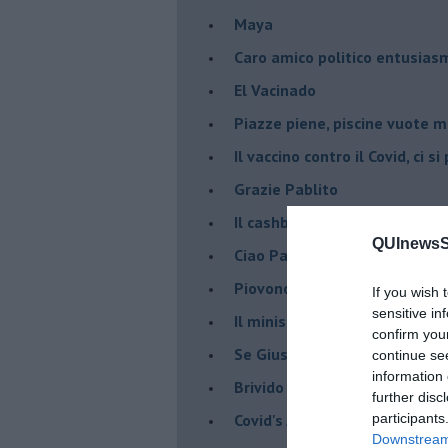
Maya
Caro amico politico entusias
El Vacinado
Piazze piene, piscine vuote 
​Il vaccino contro il Covid, ci s
Grazie Pablito
Il cashback ha fatto crash ma
QUInewsSi
Ciao Patrizio
Piovono DPCM
If you wish 
sensitive in
Il ministro mi ama
confirm you
Se Giuseppe Conte si veste d
continue se
information 
Brivido di terrore... la chiam
further disc
Covid's Anatomy
participants
Downstream 