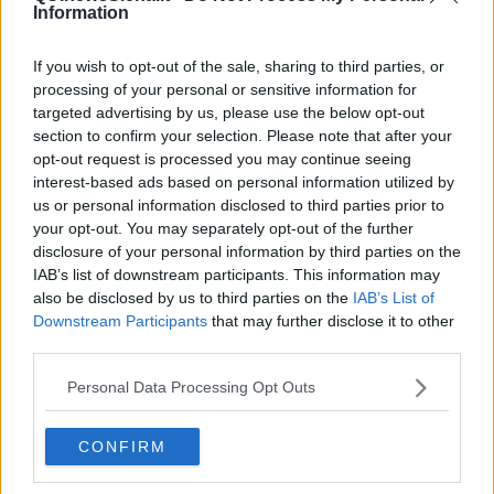
in commercio,se ne trovano in un qualsiasi negozio per animali
Information
anche a prezzi più bassi, da ogni tappetino si ricavano 6
mascherine: il costo di una mascherina è inferiore a
10 centesimi
,
If you wish to opt-out of the sale, sharing to third parties, or
ci si può stare.
processing of your personal or sensitive information for
targeted advertising by us, please use the below opt-out
section to confirm your selection. Please note that after your
opt-out request is processed you may continue seeing
interest-based ads based on personal information utilized by
us or personal information disclosed to third parties prior to
your opt-out. You may separately opt-out of the further
disclosure of your personal information by third parties on the
IAB’s list of downstream participants. This information may
also be disclosed by us to third parties on the
IAB’s List of
Downstream Participants
that may further disclose it to other
third parties.
Personal Data Processing Opt Outs
A contatto con il volto andrà la parte morbida, quella più ovattata,
verso l’esterno, invece, quella impermeabile, dove la saliva del
vicino non può passare. Per vedere come fare vi invito a dare
CONFIRM
un’occhiata al video, una volta presa la mano
in meno di due
minuti
ce la facciamo. Sarà un modo diverso per passare il tempo,