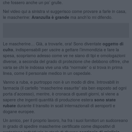
che fossero anche un po’ grulle.
Nel video qui a sinistra vi suggerisco come provare a farle in casa,
le mascherine:
Aranzulla è grande
ma anch’io mi difendo.
Le mascherine… Già, a trovarle, ora! Sono diventate
oggetto di
culto
, indispensabili per uscire a gettare l’immondizia e fare la
spesa, scopriamo adesso come ve ne siano di tipi e omologazioni
diverse, a seconda del grado di protezione che debbono offrire, che
varia se chi le indossa vive una vita “normale” o si trova in prima
linea, come il personale medico in un ospedale.
Vanno a ruba, e purtroppo non è un modo di dire. Introvabili in
farmacia (il cartello “mascherine esaurite” sta ben esposto ad ogni
porta d’accesso), mentre, è cronaca di questi giorni, si viene a
sapere che ingenti quantità di produzione estera
sono state
rubate
durante il transito in scali internazionali di aeroporti e
dogane europee.
Un amico, per il proprio lavoro, ha fra i suoi fornitori un sudcoreano
in grado di spedire mascherine certificate come dispositivi di
protezione individuale in stock di diverse
centinaia di migliaia
.