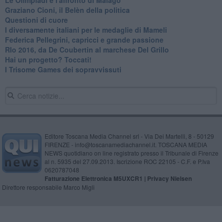
Le Olimpiadi e l'affronto di Malagò
Graziano Cioni, il Belèn della politica
Questioni di cuore
I diversamente italiani per le medaglie di Mameli
Federica Pellegrini, capricci e grande passione
RIo 2016, da De Coubertin al marchese Del Grillo
​Hai un progetto? Toccati!
​I Trisome Games dei sopravvissuti
Editore Toscana Media Channel srl - Via Dei Martelli, 8 - 50129
FIRENZE - info@toscanamediachannel.it. TOSCANA MEDIA
NEWS quotidiano on line registrato presso il Tribunale di Firenze
al n. 5935 del 27.09.2013. Iscrizione ROC 22105 - C.F. e P.Iva
0620787048
Fatturazione Elettronica M5UXCR1 |
Privacy Nielsen
Direttore responsabile Marco Migli
Powered by
Aperion.it