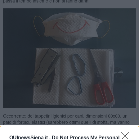
passa il tempo insieme e non si fanno danni.
Occorrente: dei tappetini igienici per cani, dimensioni 60x60, un
paio di forbici, elastici (sarebbero ottimi quelli di stoffa, ma vanno
bene anche quelli semplici di gomma e si possono riutilizzare), una
cucitrice. I tappetini li ho pagati meno di 5 euro (confezione da 10),
QUInewsSiena.it -
Do Not Process My Personal