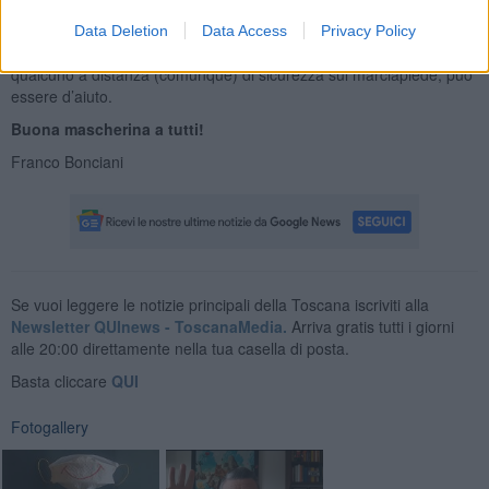
terremo in scacco la terribile Lobby delle Mascherine (che ha preso
il posto di quella dei sacchetti della verdura al supermercato), e,
Data Deletion
Data Access
Privacy Policy
almeno per portare a spasso il cane o incrociare senza danni
qualcuno a distanza (comunque) di sicurezza sul marciapiede, può
essere d’aiuto.
Buona mascherina a tutti!
Franco Bonciani
Se vuoi leggere le notizie principali della Toscana iscriviti alla
Newsletter QUInews - ToscanaMedia.
Arriva gratis tutti i giorni
alle 20:00 direttamente nella tua casella di posta.
Basta cliccare
QUI
Fotogallery