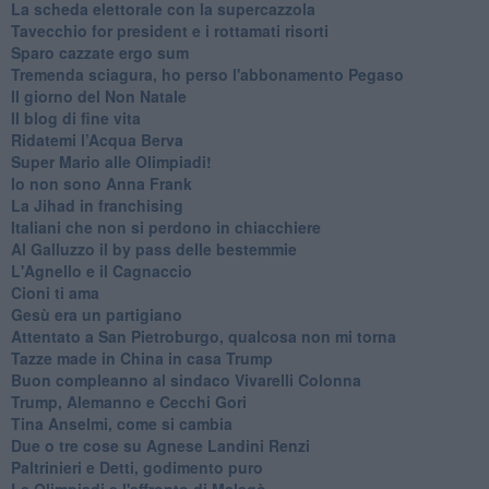
La scheda elettorale con la supercazzola
Tavecchio for president e i rottamati risorti
Sparo cazzate ergo sum
Tremenda sciagura, ho perso l'abbonamento Pegaso
Il giorno del Non Natale
Il blog di fine vita
​Ridatemi l’Acqua Berva
Super Mario alle Olimpiadi!
Io non sono Anna Frank
​La Jihad in franchising
Italiani che non si perdono in chiacchiere
Al Galluzzo il by pass delle bestemmie
L'Agnello e il Cagnaccio
Cioni ti ama
​Gesù era un partigiano
Attentato a San Pietroburgo, qualcosa non mi torna
Tazze made in China in casa Trump
Buon compleanno al sindaco Vivarelli Colonna
Trump, Alemanno e Cecchi Gori
Tina Anselmi, come si cambia
Due o tre cose su Agnese Landini Renzi
Paltrinieri e Detti, godimento puro