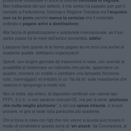
Non trattandosi del suo settore, il mio amico ha passato pari pari il
contatto a Federfarma, Unicoop e Regione Toscana ma
l’acquisto
non va in porto
perché
manca la certezza
che il materiale
ordinato e
pagato arrivi a destinazione
.
Alla faccia di globalizzazione e solidarietà internazionale, se il tuo
carico passa fra le mani dell’amico sovranista,
addio
!
Lasciamo fare quanto te le fanno pagare se ne trovi una anche di
scadente qualità: dobbiamo organizzarci!
Quindi, con lunghe giornate da trascorrere in casa, non avendo la
possibilità di risistemare un rubinetto che perde, appendere un
quadro, montare un mobile o cambiare una lampada (funziona
tutto, mannaggia!) mi imbatto in un “fai da te” sulle mascherine che
osservo e ripropongo a modo mio.
Non si tratta, sia chiaro, di dispositivi certificati con valvole tipo
FFP1, 2 o 3 , e non saranno marcati CE, ma per la serie “
piuttosto
che nulla meglio piuttosto
”, e ad una
spesa irrisoria
, ci si può
provare, in giro si vede roba parecchio più scadente.
Chi si trova in casa con figli che non vanno a scuola può trovare il
modo di condividere questa sorta di “
art attack
” da Coronavirus, si