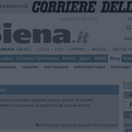
alla audience di
o
Aggiornato alle 15:10
M
Gio
AMIATA
FIRENZE
LUCCA
PISA
LIVORNO
AREZZO
GROSSET
Lavoro
Cultura e Spettacolo
Eventi
Sport
PALIO
Blog
Inte
ERARDENGA
CHIUSDINO
MONTERIGGIONI
MONTERONI D'ARBIA
MONTICIANO
ani
 tecnico, docente e dirigente sportivo, gestore di impianti
attento e scanzonato su quello che gli succede attorno
Q
Vedi tutti gli articoli del blog di Franco Bonciani
A L
di 