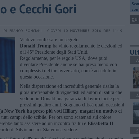
 e Cecchi Gori
Scar
con 
QUI
DI FRANCO BONCIANI - GIOVEDÌ
10 NOVEMBRE 2016
ORE 11:19
Vi devo confessare un segreto.
Donald Trump
ha vinto regolarmente le elezioni ed
Ult
è il 45° Presidente degli Stati Uniti.
Regolarmente, per le regole USA, dove puoi
A
diventare Presidente anche se hai preso meno voti
complessivi del tuo avversario, com'è accaduto in
questa occasione.
Nella disperazione ed incredulità generale risalta la
gioia irrefrenabile di vignettisti ed autori di satira che
A
vedono in Donald una garanzia di lavoro facile per i
prossimi quattro anni. Sognano chissà quali occasioni
(a New York ha preso più voti Hillary, magari un motivo ci
tutti campi dello scibile. Per ora sono scatenati sul colore
erebbe tanto assistere ad un incontro fra lui e
Elisabetta II
ricordo di Silvio nostro. Staremo a vedere.
S
per il futuro dell'umanità, faccio alcune considerazioni su quello