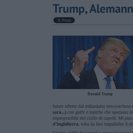
Trump, Alemanno
Donald Trump
future offerte dal miliardario newyorchese
sarà...)
con gaffe e topiche che spaziano in 
improponibile del ciuffo di capelli. Mi piac
d'Inghilterra
, roba da fare impallidire il 
Intanto, aldilà di lamenti e preoccupazioni 