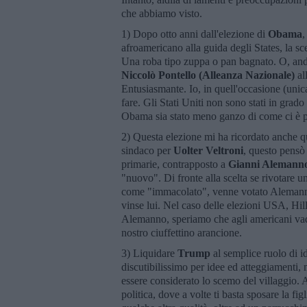
che abbiamo visto.
1) Dopo otto anni dall'elezione di
Obama
,
afroamericano alla guida degli States, la sc
Una roba tipo zuppa o pan bagnato. O, anda
Niccolò Pontello (Alleanza Nazionale)
al
Entusiasmante. Io, in quell'occasione (unic
fare. Gli Stati Uniti non sono stati in grad
Obama sia stato meno ganzo di come ci è p
2) Questa elezione mi ha ricordato anche
sindaco per
Uolter Veltroni
, questo pensò
primarie, contrapposto a
Gianni Alemann
"nuovo". Di fronte alla scelta se rivotare u
come "immacolato", venne votato Alemanno, 
vinse lui. Nel caso delle elezioni USA, Hill
Alemanno, speriamo che agli americani vada
nostro ciuffettino arancione.
3) Liquidare
Trump
al semplice ruolo di id
discutibilissimo per idee ed atteggiamenti
essere considerato lo scemo del villaggio. 
politica, dove a volte ti basta sposare la fi