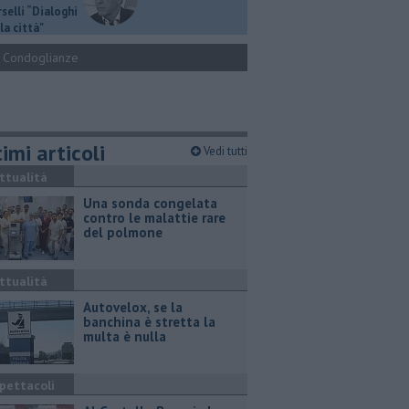
selli “Dialoghi
la città"
Condoglianze
imi articoli
Vedi tutti
ttualità
Una sonda congelata
contro le malattie rare
del polmone
ttualità
Autovelox, se la
banchina è stretta la
multa è nulla
pettacoli