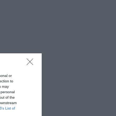
sonal or
ection to
ou may
 personal
out of the
 downstream
B’s List of