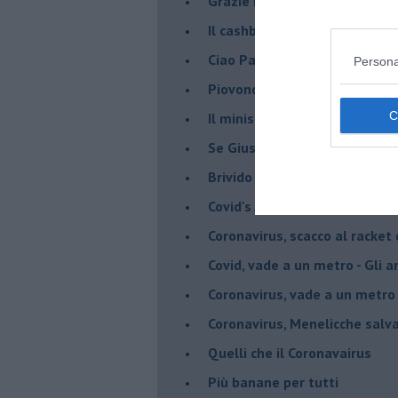
Grazie Pablito
Il cashback ha fatto crash ma
Ciao Patrizio
Persona
Piovono DPCM
Il ministro mi ama
Se Giuseppe Conte si veste d
Brivido di terrore... la chiam
Covid's Anatomy
Coronavirus, scacco al racket
Covid, vade a un metro - Gli ar
Coronavirus, vade a un metro 
Coronavirus, Menelicche salva
Quelli che il Coronavairus
Più banane per tutti