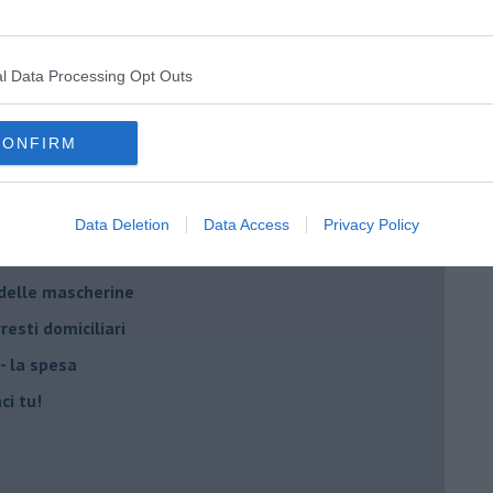
 IO ho la soluzione
l Data Processing Opt Outs
CONFIRM
a Giovanna d'Arco
ano semplificazione
Data Deletion
Data Access
Privacy Policy
 delle mascherine
resti domiciliari
- la spesa
ci tu!