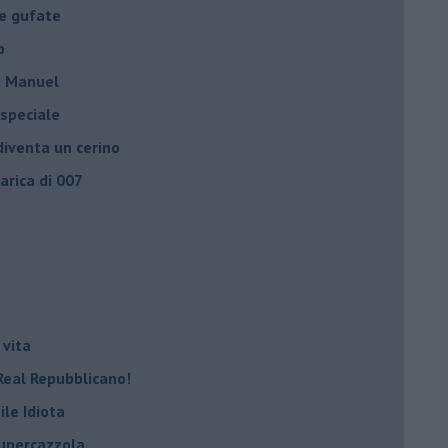
le gufate
o
di Manuel
 speciale
iventa un cerino
carica di 007
 vita
Real Repubblicano!
ile Idiota
supercazzola