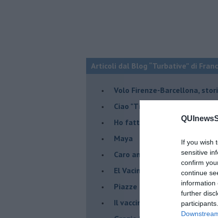
Articoli dal Blog “Turbative” di Fran
Volo Firenze-Barcellona, stor
Ciao "Titostagno", sei stato i
QUInewsSi
Ho fatto la terza
Maya
If you wish 
sensitive in
Caro amico politico entusias
confirm you
El Vacinado
continue se
information 
Piazze piene, piscine vuote 
further disc
​Il vaccino contro il Covid, ci s
participants
Downstream 