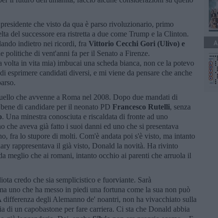
 presidente che visto da qua è parso rivoluzionario, primo
elta del successore era ristretta a due come Trump e la Clinton.
A
ndo indietro nei ricordi, fra
Vittorio Cecchi Gori (Ulivo) e
le politiche di vent'anni fa per il Senato a Firenze.
a volta in vita mia) imbucai una scheda bianca, non ce la potevo
o di esprimere candidati diversi, e mi viene da pensare che anche
arso.
 quello che avvenne a Roma nel 2008. Dopo due mandati di
 bene di candidare per il neonato PD
Francesco Rutelli
, senza
o
. Una minestra conosciuta e riscaldata di fronte ad uno
no che aveva già fatto i suoi danni ed uno che si presentava
fra lo stupore di molti. Com'è andata poi s'è visto, ma intanto
ary rappresentava il già visto, Donald la novità. Ha rivinto
 meglio che ai romani, intanto occhio ai parenti che arruola il
iota credo che sia semplicistico e fuorviante. Sarà
, ma uno che ha messo in piedi una fortuna come la sua non può
A differenza degli Alemanno de' noantri, non ha vivacchiato sulla
glia di un capobastone per fare carriera. Ci sta che Donald abbia