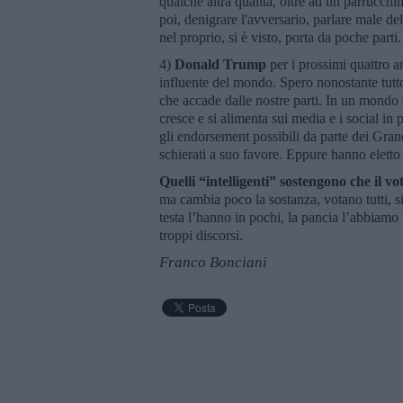
qualche altra qualità, oltre ad un parrucch
poi, denigrare l'avversario, parlare male del
nel proprio, si è visto, porta da poche parti.
4)
Donald Trump
per i prossimi quattro a
influente del mondo. Spero nonostante tutto
che accade dalle nostre parti. In un mondo s
cresce e si alimenta sui media e i social in 
gli endorsement possibili da parte dei Gran
schierati a suo favore. Eppure hanno elett
Quelli “intelligenti” sostengono che il v
ma cambia poco la sostanza, votano tutti, si
testa l’hanno in pochi, la pancia l’abbiamo 
troppi discorsi.
Franco Bonciani