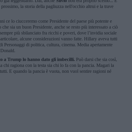
ino già leggendario. Dai, anche
Silvio
non era proprio scemo... E
 prossimo, la storia della pagliuzza nell'occhio altrui e la trave
nni ce lo ciucceremo come Presidente del paese più potente e
 che sia un buon Presidente, anche se resto più interessato a ciò
empre più sbilanciato fra ricchi e poveri, dove l’invidia sociale
particolare, alcune considerazioni vanno fatte. Hillary aveva tutti
di Personaggi di politica, cultura, cinema. Media apertamente
o Donald.
oto a Trump lo hanno dato gli imbecilli.
Può darsi che sia così,
a chi ragiona con la testa sia chi lo fa con la pancia. Magari la
tutti. E quando la pancia è vuota, non vuol sentire ragioni né