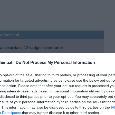
co Bonciani
ia assurda di 12 valigie scomparse
l mio eroe
ena.it -
Do Not Process My Personal Information
to opt-out of the sale, sharing to third parties, or processing of your per
formation for targeted advertising by us, please use the below opt-out s
mato dalle Olimpiadi
r selection. Please note that after your opt-out request is processed y
eing interest-based ads based on personal information utilized by us or
disclosed to third parties prior to your opt-out. You may separately opt-
ma che ne sanno Draghi e Speranza?
losure of your personal information by third parties on the IAB’s list of
i potrà fidare?
. This information may also be disclosed by us to third parties on the
IA
Participants
that may further disclose it to other third parties.