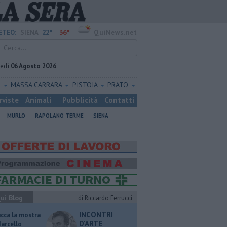
22°
36°
ETEO:
SIENA
QuiNews.net
vedì
06 Agosto 2026
O
MASSA CARRARA
PISTOIA
PRATO
rviste
Animali
Pubblicità
Contatti
MURLO
RAPOLANO TERME
SIENA
ui Blog
di Riccardo Ferrucci
INCONTRI
ucca la mostra
D'ARTE
Marcello