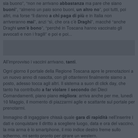
sia buono”, “non ne arrivano
abbastanza
ma pare che siano
buoni
”, “almeno un paio sono buoni,
un altro no
”, poi tutti, poi
altri, ma forse “li danno
a chi paga di più
e in Italia non
arriveranno
mai
”, anzi “sì, che ora c’è
Draghi
”, macché “anche
Draghi
unn’è bono
”, “perché in Toscana hanno vaccinato gli
avvocati e non i fragili” e poi e poi...
All’improvviso i vaccini arrivano,
tanti
.
Ogni giorno il portale della Regione Toscana apre le prenotazioni a
un nuovo anno di nascita, con gli ottantenni finalmente siamo a
posto, adesso tocca agli altri. Il sistema a suon di click day, che
tanto ha contribuito
a far violare
il
secondo
dei Dieci
Comandamenti, piano piano
migliora
: arriva anche per me, lunedì
10 Maggio, il momento di piazzarmi agile e scattante sul portale per
prenotarmi.
Immagino di ingaggiare chissà quale
gara di rapidità
nell’inserire i
dati e conquistare il diritto a scegliere luogo, data e ora del vaccino,
la mia arma è lo smartphone, il mio indice destro freme sullo
schermo, mi sento pronto per girare un western.