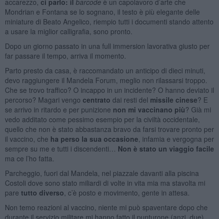
accarezzo,
ci parlo
: il
barcode
è un capolavoro d’arte che
Mondrian e Fontana se lo sognano, il testo è più elegante delle
miniature di Beato Angelico, riempio tutti i documenti stando attento
a usare la miglior calligrafia, sono pronto.
Dopo un giorno passato in una full immersion lavorativa giusto per
far passare il tempo, arriva il momento.
Parto presto da casa, è raccomandato un anticipo di dieci minuti,
devo raggiungere il Mandela Forum, meglio non rilassarsi troppo.
Che se trovo traffico? O incappo in un incidente? O hanno deviato il
percorso? Magari vengo
centrato
dai resti del
missile cinese
? E
se arrivo in ritardo e per punizione
non mi vaccinano
più
? Già mi
vedo additato come pessimo esempio per la civiltà occidentale,
quello che non è stato abbastanza bravo da farsi trovare pronto per
il vaccino, che
ha perso la sua occasione
, infamia e vergogna per
sempre su me e tutti i discendenti…
Non è stato un viaggio facile
ma ce l’ho fatta.
Parcheggio, fuori dal Mandela, nel piazzale davanti alla piscina
Costoli dove sono stato miliardi di volte in vita mia ma stavolta mi
pare
tutto diverso
, c’è posto e movimento, gente in attesa.
Non temo reazioni al vaccino, niente mi può spaventare dopo che
durante il servizio militare mi hanno fatto il punturone (anzi, due),