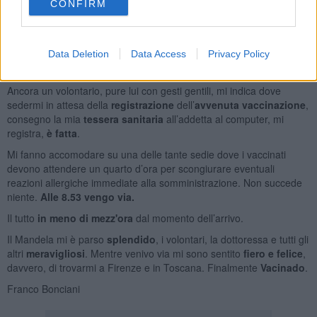
CONFIRM
Ecco fatto?
Nulla
, ho sentito.
Nulla
. Non ci sono più
le siringhe e
gli aghi di una volta
, olé!
Data Deletion
Data Access
Privacy Policy
Esco con l’attestazione della vaccinazione che riporta l’orario delle
8.38, il numero e la serie sono lì incollati.
Ancora un volontario, pure lui con gesti gentili, mi indica dove
sedermi in attesa della
registrazione
dell’
avvenuta vaccinazione
,
consegno la mia
tessera sanitaria
all’addetta al computer, mi
registra,
è fatta
.
Mi fanno accomodare su una delle tante sedie dove i vaccinati
devono attendere un quarto d’ora per scongiurare eventuali
reazioni allergiche immediate alla somministrazione. Non succede
niente.
Alle 8.53 vengo via.
Il tutto
in meno di mezz'ora
dal momento dell’arrivo.
Il Mandela mi è parso
splendido
, i volontari, la dottoressa e tutti gli
altri
meravigliosi
. Mentre venivo via mi sono sentito
fiero e felice
,
davvero, di trovarmi a Firenze e in Toscana. Finalmente
Vacinado
.
Franco Bonciani