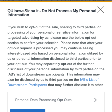
quello sulla poppa sinistra che te la faceva diventare da quinta di
reggiseno.
QUInewsSiena.it -
Do Not Process My Personal
Information
Sono le 8.25.
Alle
8.26
varco il cancello, mi accolgono in due, verificano a che ora
If you wish to opt-out of the sale, sharing to third parties, or
ho l’appuntamento, mi indicano dove andare.
processing of your personal or sensitive information for
Alle
8.27
rapida sosta per un controllo, mi danno il biglietto con il
targeted advertising by us, please use the below opt-out
nome del
MIO vaccino
e vado avanti.
section to confirm your selection. Please note that after your
opt-out request is processed you may continue seeing
Alle
8.29
un volontario mi dice dove sedere in attesa della
interest-based ads based on personal information utilized by
registrazione, due persone davanti a me, è tutto veloce,
tocca a
us or personal information disclosed to third parties prior to
me
.
your opt-out. You may separately opt-out of the further
Un controllo del mio documento di identità, ricevo il foglio da dare al
disclosure of your personal information by third parties on the
medico, mi sposto, un altro volontario mi fa accomodare di fronte a
IAB’s list of downstream participants. This information may
dove sarò vaccinato, piccolo box in un gruppo di tre, sono il primo
also be disclosed by us to third parties on the
IAB’s List of
in attesa, sono le
8.33
.
Downstream Participants
that may further disclose it to other
Esce quello prima di me, è
il mio momento
.
third parties.
La dottoressa mi accoglie con garbo, si fa consegnare i vari
Personal Data Processing Opt Outs
documenti, qualche domanda, poi mi chiede di sfoderare il deltoide,
si avvicina, lo maneggia, e mentre penso “quanto ci mette?” mi fa
“
ecco fatto
!”.