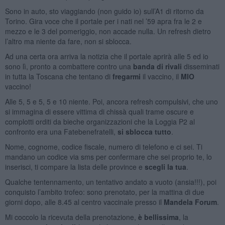
Sono in auto, sto viaggiando (non guido io) sull’A1 di ritorno da
Torino. Gira voce che il portale per i nati nel ’59 apra fra le 2 e
mezzo e le 3 del pomeriggio, non accade nulla. Un refresh dietro
l’altro ma niente da fare, non si sblocca.
Ad una certa ora arriva la notizia che il portale aprirà alle 5 ed io
sono lì, pronto a combattere contro una
banda di rivali
disseminati
in tutta la Toscana che tentano di
fregarmi
il vaccino, il
MIO
vaccino!
Alle 5, 5 e 5, 5 e 10 niente. Poi, ancora refresh compulsivi, che uno
si immagina di essere vittima di chissà quali trame oscure e
complotti orditi da bieche organizzazioni che la Loggia P2 al
confronto era una Fatebenefratelli,
si sblocca tutto
.
Nome, cognome, codice fiscale, numero di telefono e ci sei. Ti
mandano un codice via sms per confermare che sei proprio te, lo
inserisci, ti compare la lista delle province e
scegli la tua
.
Qualche tentennamento, un tentativo andato a vuoto (ansia!!!), poi
conquisto l’ambito trofeo: sono prenotato, per la mattina di due
giorni dopo, alle 8.45 al centro vaccinale presso il
Mandela Forum
.
Mi coccolo la ricevuta della prenotazione,
è bellissima
, la