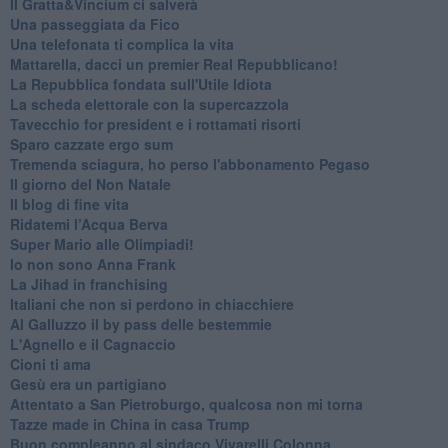
Il Gratta&Vincium ci salverà
Una passeggiata da Fico
Una telefonata ti complica la vita
Mattarella, dacci un premier Real Repubblicano!
La Repubblica fondata sull'Utile Idiota
La scheda elettorale con la supercazzola
Tavecchio for president e i rottamati risorti
Sparo cazzate ergo sum
Tremenda sciagura, ho perso l'abbonamento Pegaso
Il giorno del Non Natale
Il blog di fine vita
​Ridatemi l’Acqua Berva
Super Mario alle Olimpiadi!
Io non sono Anna Frank
​La Jihad in franchising
Italiani che non si perdono in chiacchiere
Al Galluzzo il by pass delle bestemmie
L'Agnello e il Cagnaccio
Cioni ti ama
​Gesù era un partigiano
Attentato a San Pietroburgo, qualcosa non mi torna
Tazze made in China in casa Trump
Buon compleanno al sindaco Vivarelli Colonna