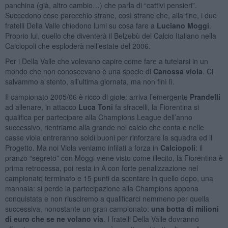
panchina (già, altro cambio…) che parla di “cattivi pensieri”.
Succedono cose parecchio strane, così strane che, alla fine, i due
fratelli Della Valle chiedono lumi su cosa fare a
Luciano Moggi
.
Proprio lui, quello che diventerà il Belzebù del Calcio Italiano nella
Calciopoli che esploderà nell’estate del 2006.
Per i Della Valle che volevano capire come fare a tutelarsi in un
mondo che non conoscevano è una specie di
Canossa viola
. Ci
salvammo a stento, all’ultima giornata, ma non finì lì.
Il campionato 2005/06 è ricco di gioie: arriva l’emergente
Prandelli
ad allenare, in attacco
Luca Toni
fa sfracelli, la Fiorentina si
qualifica per partecipare alla Champions League dell’anno
successivo, rientriamo alla grande nel calcio che conta e nelle
casse viola entreranno soldi buoni per rinforzare la squadra ed il
Progetto. Ma noi Viola veniamo infilati a forza in
Calciopoli
: il
pranzo “segreto” con Moggi viene visto come illecito, la Fiorentina è
prima retrocessa, poi resta in A con forte penalizzazione nel
campionato terminato e 15 punti da scontare in quello dopo, una
mannaia: si perde la partecipazione alla Champions appena
conquistata e non riusciremo a qualificarci nemmeno per quella
successiva, nonostante un gran campionato:
una botta di milioni
di euro che se ne volano via
. I fratelli Della Valle dovranno