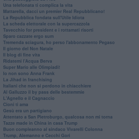
Una telefonata ti complica la vita
Mattarella, dacci un premier Real Repubblicano!
La Repubblica fondata sull'Utile Idiota
La scheda elettorale con la supercazzola
Tavecchio for president e i rottamati risorti
Sparo cazzate ergo sum
Tremenda sciagura, ho perso l'abbonamento Pegaso
Il giorno del Non Natale
Il blog di fine vita
​Ridatemi l’Acqua Berva
Super Mario alle Olimpiadi!
Io non sono Anna Frank
​La Jihad in franchising
Italiani che non si perdono in chiacchiere
Al Galluzzo il by pass delle bestemmie
L'Agnello e il Cagnaccio
Cioni ti ama
​Gesù era un partigiano
Attentato a San Pietroburgo, qualcosa non mi torna
Tazze made in China in casa Trump
Buon compleanno al sindaco Vivarelli Colonna
Trump, Alemanno e Cecchi Gori