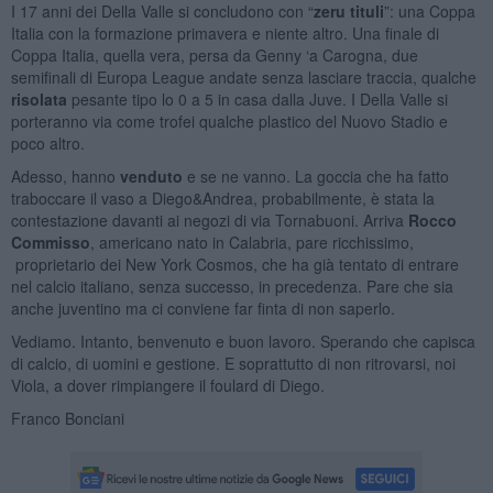
I 17 anni dei Della Valle si concludono con “
zeru tituli
”: una Coppa
Italia con la formazione primavera e niente altro. Una finale di
Coppa Italia, quella vera, persa da Genny ‘a Carogna, due
semifinali di Europa League andate senza lasciare traccia, qualche
risolata
pesante tipo lo 0 a 5 in casa dalla Juve. I Della Valle si
porteranno via come trofei qualche plastico del Nuovo Stadio e
poco altro.
Adesso, hanno
venduto
e se ne vanno. La goccia che ha fatto
traboccare il vaso a Diego&Andrea, probabilmente, è stata la
contestazione davanti ai negozi di via Tornabuoni. Arriva
Rocco
Commisso
, americano nato in Calabria, pare ricchissimo,
proprietario dei New York Cosmos, che ha già tentato di entrare
nel calcio italiano, senza successo, in precedenza. Pare che sia
anche juventino ma ci conviene far finta di non saperlo.
Vediamo. Intanto, benvenuto e buon lavoro. Sperando che capisca
di calcio, di uomini e gestione. E soprattutto di non ritrovarsi, noi
Viola, a dover rimpiangere il foulard di Diego.
Franco Bonciani