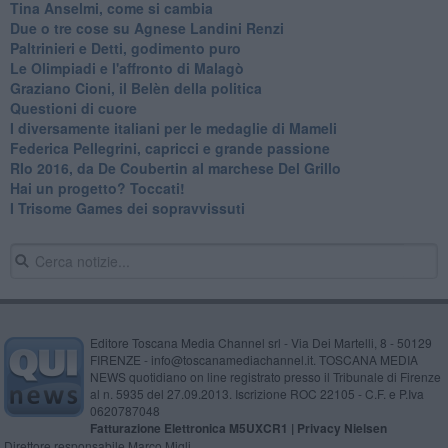
Tina Anselmi, come si cambia
Due o tre cose su Agnese Landini Renzi
Paltrinieri e Detti, godimento puro
Le Olimpiadi e l'affronto di Malagò
Graziano Cioni, il Belèn della politica
Questioni di cuore
I diversamente italiani per le medaglie di Mameli
Federica Pellegrini, capricci e grande passione
RIo 2016, da De Coubertin al marchese Del Grillo
​Hai un progetto? Toccati!
​I Trisome Games dei sopravvissuti
Editore Toscana Media Channel srl - Via Dei Martelli, 8 - 50129
FIRENZE - info@toscanamediachannel.it. TOSCANA MEDIA
NEWS quotidiano on line registrato presso il Tribunale di Firenze
al n. 5935 del 27.09.2013. Iscrizione ROC 22105 - C.F. e P.Iva
0620787048
Fatturazione Elettronica M5UXCR1 |
Privacy Nielsen
Direttore responsabile Marco Migli