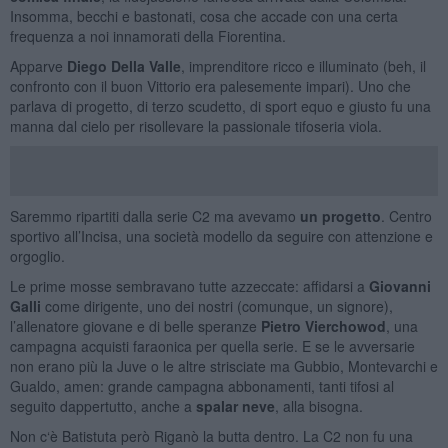
Insomma, becchi e bastonati, cosa che accade con una certa
frequenza a noi innamorati della Fiorentina.
Apparve
Diego Della Valle
, imprenditore ricco e illuminato (beh, il
confronto con il buon Vittorio era palesemente impari). Uno che
parlava di progetto, di terzo scudetto, di sport equo e giusto fu una
manna dal cielo per risollevare la passionale tifoseria viola.
Saremmo ripartiti dalla serie C2 ma avevamo
un progetto
. Centro
sportivo all’Incisa, una società modello da seguire con attenzione e
orgoglio.
Le prime mosse sembravano tutte azzeccate: affidarsi a
Giovanni
Galli
come dirigente, uno dei nostri (comunque, un signore),
l’allenatore giovane e di belle speranze
Pietro Vierchowod
, una
campagna acquisti faraonica per quella serie. E se le avversarie
non erano più la Juve o le altre strisciate ma Gubbio, Montevarchi e
Gualdo, amen: grande campagna abbonamenti, tanti tifosi al
seguito dappertutto, anche a
spalar neve
, alla bisogna.
Non c‘è Batistuta però Riganò la butta dentro. La C2 non fu una