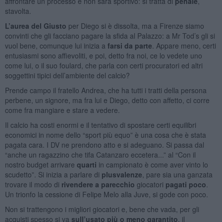
affrontare un processo e non sarà sportivo: si tratta di
penale
,
stavolta.
L’aurea del Giusto
per Diego si è dissolta, ma a Firenze siamo
convinti che gli facciano pagare la sfida al Palazzo: a Mr Tod’s gli si
vuol bene, comunque lui inizia a
farsi da parte
. Appare meno, certi
entusiasmi sono affievoliti, e poi, detto fra noi, ce lo vedete uno
come lui, o il suo foulard, che parla con certi procuratori ed altri
soggettini tipici dell’ambiente del calcio?
Prende campo il fratello Andrea, che ha tutti i tratti della persona
perbene, un signore, ma fra lui e Diego, detto con affetto, ci corre
come fra mangiare e stare a vedere.
Il calcio ha costi enormi e il tentativo di spostare certi equilibri
economici in nome dello “sport più equo” è una cosa che è stata
pagata cara. I DV ne prendono atto e si adeguano. Si passa dal
“anche un ragazzino che tifa Catanzaro eccetera...” al “Con il
nostro budget arrivare
quarti
in campionato è come aver vinto lo
scudetto”. Si inizia a parlare di
plusvalenze
, pare sia una ganzata
trovare il modo di
rivendere a parecchio
giocatori
pagati poco
.
Un trionfo la cessione di Felipe Melo alla Juve, si gode con poco.
Non si trattengono i migliori giocatori e, bene che vada, per gli
acquisti spesso si va
sull’usato più o meno garantito
, il