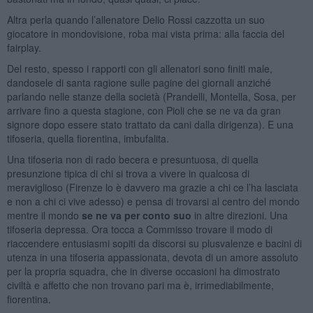
Altra perla quando l’allenatore Delio Rossi cazzotta un suo
giocatore in mondovisione, roba mai vista prima: alla faccia del
fairplay.
Del resto, spesso i rapporti con gli allenatori sono finiti male,
dandosele di santa ragione sulle pagine dei giornali anziché
parlando nelle stanze della società (Prandelli, Montella, Sosa, per
arrivare fino a questa stagione, con Pioli che se ne va da gran
signore dopo essere stato trattato da cani dalla dirigenza). E una
tifoseria, quella fiorentina, imbufalita.
Una tifoseria non di rado becera e presuntuosa, di quella
presunzione tipica di chi si trova a vivere in qualcosa di
meraviglioso (Firenze lo è davvero ma grazie a chi ce l’ha lasciata
e non a chi ci vive adesso) e pensa di trovarsi al centro del mondo
mentre il mondo
se ne va per conto suo
in altre direzioni. Una
tifoseria depressa. Ora tocca a Commisso trovare il modo di
riaccendere entusiasmi sopiti da discorsi su plusvalenze e bacini di
utenza in una tifoseria appassionata, devota di un amore assoluto
per la propria squadra, che in diverse occasioni ha dimostrato
civiltà e affetto che non trovano pari ma è, irrimediabilmente,
fiorentina.