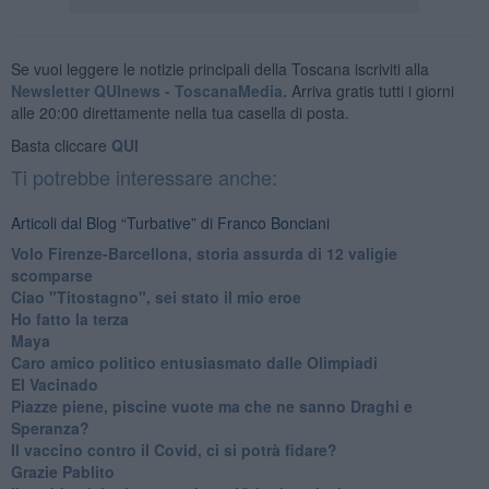
Se vuoi leggere le notizie principali della Toscana iscriviti alla
Newsletter QUInews - ToscanaMedia.
Arriva gratis tutti i giorni
alle 20:00 direttamente nella tua casella di posta.
Basta cliccare
QUI
Ti potrebbe interessare anche:
Articoli dal Blog “Turbative” di Franco Bonciani
Volo Firenze-Barcellona, storia assurda di 12 valigie
scomparse
Ciao "Titostagno", sei stato il mio eroe
Ho fatto la terza
Maya
Caro amico politico entusiasmato dalle Olimpiadi
El Vacinado
Piazze piene, piscine vuote ma che ne sanno Draghi e
Speranza?
​Il vaccino contro il Covid, ci si potrà fidare?
Grazie Pablito