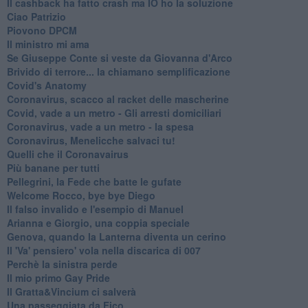
Il cashback ha fatto crash ma IO ho la soluzione
Ciao Patrizio
Piovono DPCM
Il ministro mi ama
Se Giuseppe Conte si veste da Giovanna d'Arco
Brivido di terrore... la chiamano semplificazione
Covid's Anatomy
Coronavirus, scacco al racket delle mascherine
Covid, vade a un metro - Gli arresti domiciliari
Coronavirus, vade a un metro - la spesa
Coronavirus, Menelicche salvaci tu!
Quelli che il Coronavairus
Più banane per tutti
Pellegrini, la Fede che batte le gufate
Welcome Rocco, bye bye Diego
Il falso invalido e l'esempio di Manuel
Arianna e Giorgio, una coppia speciale
Genova, quando la Lanterna diventa un cerino
Il 'Va' pensiero' vola nella discarica di 007
Perchè la sinistra perde
Il mio primo Gay Pride
Il Gratta&Vincium ci salverà
Una passeggiata da Fico