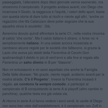
passeggiata, l’allenatore dopo dieci giornate venne esonerato, ma
vincemmo il campionato. Il progetto andava avanti, con Diego che
incarnava il Giusto, la saggezza e l’equità, i valori dello sport, basta
con questa storia di dare tutto ai ricchi e niente agli altri, “anche un
ragazzino che tifa Catanzaro deve poter sognare che la sua
squadra vinca lo scudetto”. Già.
Avremmo dovuto quindi affrontare la serie C1, nella nostra rincorsa
al calcio “che conta”. Ma il calcio italiano è strano, o forse no: è
semplicemente
italiano
. In una estate ancora incasinata si
cambiano alcune regole per le società che falliscono, si grazia la
Lazio che aveva più debiti della Fiorentina di Cecchi Gori
spalmandogli il debito in più di vent’anni e alla fine si regala alla
Fiorentina un
salto diretto
in B per “blasone”.
Non mi entusiasmò e mi sarei aspettato che anche la Famiglia
Della Valle dicesse: “No grazie, niente regali, andiamo avanti per la
nostra strada.
C’è il Progetto
”. Invece la Fiorentina incassò il
regalo,
un condono fa sempre comodo
, e partecipò al
campionato di B conquistando la serie A ai playoff (altro cambio in
panchina), qualche testa era già volata via.
Al ritorno in serie A ci fanno vedere i sorci verdi, le uscite di Diego
non sono ben viste dall’establishment, è il campionato con Zoff in