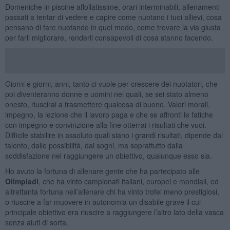
Domeniche in piscine affollatissime, orari interminabili, allenamenti
passati a tentar di vedere e capire come nuotano i tuoi allievi, cosa
pensano di fare nuotando in quel modo, come trovare la via giusta
per farli migliorare, renderli consapevoli di cosa stanno facendo.
Giorni e giorni, anni, tanto ci vuole per crescere dei nuotatori, che
poi diventeranno donne e uomini nei quali, se sei stato almeno
onesto, riuscirai a trasmettere qualcosa di buono. Valori morali,
impegno, la lezione che il lavoro paga e che se affronti le fatiche
con impegno e convinzione alla fine otterrai i risultati che vuoi.
Difficile stabilire in assoluto quali siano i grandi risultati, dipende dal
talento, dalle possibilità, dai sogni, ma soprattutto dalla
soddisfazione nel raggiungere un obiettivo, qualunque esso sia.
Ho avuto la fortuna di allenare gente che ha partecipato alle
Olimpiadi
, che ha vinto campionati italiani, europei e mondiali, ed
altrettanta fortuna nell’allenare chi ha vinto trofei meno prestigiosi,
o riuscire a far muovere in autonomia un disabile grave il cui
principale obiettivo era riuscire a raggiungere l’altro lato della vasca
senza aiuti di sorta.