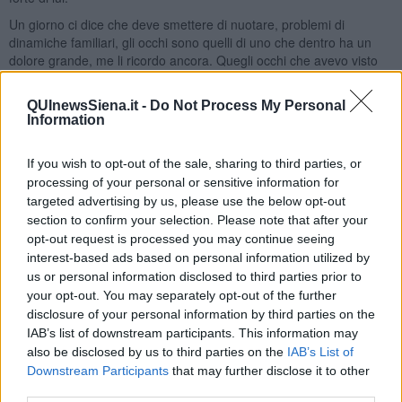
Un giorno ci dice che deve smettere di nuotare, problemi di
dinamiche familiari, gli occhi sono quelli di uno che dentro ha un
dolore grande, me li ricordo ancora. Quegli occhi che avevo visto
con altra luce al termine di una gara andata bene, di belle
soddisfazioni reciproche. Quegli occhi mi dicevano che adesso
QUInewsSiena.it -
Do Not Process My Personal
doveva fare una cosa che non avrebbe voluto, smettere di nuotare,
Information
ed erano occhi di chi sapeva di darmi un dispiacere. Più o meno,
andò così.
If you wish to opt-out of the sale, sharing to third parties, or
Dopo diversi anni me lo ritrovo su facebook.
Il ragazzino è
processing of your personal or sensitive information for
diventato uomo
, ti scrivi, ci parli, capisci anche che l’uomo ne ha
targeted advertising by us, please use the below opt-out
vissute parecchie, sconti e vita facile non l’ha avuta, ma non è
section to confirm your selection. Please note that after your
cambiato l’atteggiamento: intelligente, determinato, ricco di
opt-out request is processed you may continue seeing
passione. Una sua bella famiglia, un’azienda che ha contribuito a
interest-based ads based on personal information utilized by
rimettere in piedi, incarichi e competenze importanti. Il sentire
us or personal information disclosed to third parties prior to
comune è rimasto intatto, che ci si vuol bene ce lo siamo scritti non
your opt-out. You may separately opt-out of the further
so quante volte
disclosure of your personal information by third parties on the
Mette impegno, passione, onestà e competenza nelle cose che fa,
IAB’s list of downstream participants. This information may
e diventa sindaco di Grosseto per il centro destra
, che non è
also be disclosed by us to third parties on the
IAB’s List of
esattamente il mio schieramento ideale. Ma rappresenta, per me,
Downstream Participants
that may further disclose it to other
una delle prove che nella vita aldilà delle etichette conta la persona.
third parties.
E quando seguo le cose che fa, e come le fa, sento dentro di me