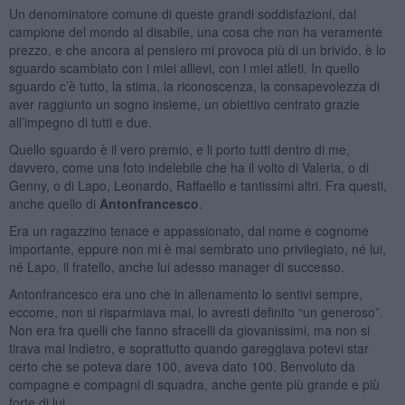
Un denominatore comune di queste grandi soddisfazioni, dal
campione del mondo al disabile, una cosa che non ha veramente
prezzo, e che ancora al pensiero mi provoca più di un brivido, è lo
sguardo scambiato con i miei allievi, con i miei atleti. In quello
sguardo c’è tutto, la stima, la riconoscenza, la consapevolezza di
aver raggiunto un sogno insieme, un obiettivo centrato grazie
all’impegno di tutti e due.
Quello sguardo è il vero premio, e li porto tutti dentro di me,
davvero, come una foto indelebile che ha il volto di Valeria, o di
Genny, o di Lapo, Leonardo, Raffaello e tantissimi altri. Fra questi,
anche quello di
Antonfrancesco
.
Era un ragazzino tenace e appassionato, dal nome e cognome
importante, eppure non mi è mai sembrato uno privilegiato, né lui,
né Lapo, il fratello, anche lui adesso manager di successo.
Antonfrancesco era uno che in allenamento lo sentivi sempre,
eccome, non si risparmiava mai, lo avresti definito “un generoso”.
Non era fra quelli che fanno sfracelli da giovanissimi, ma non si
tirava mai indietro, e soprattutto quando gareggiava potevi star
certo che se poteva dare 100, aveva dato 100. Benvoluto da
compagne e compagni di squadra, anche gente più grande e più
forte di lui.