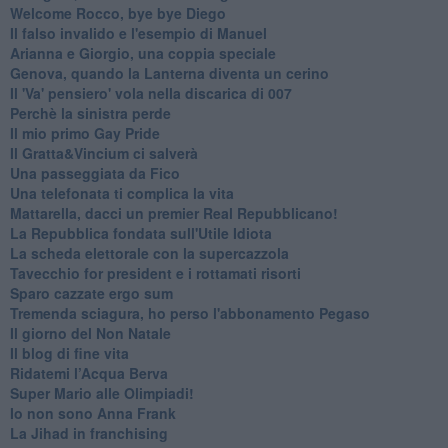
Welcome Rocco, bye bye Diego
Il falso invalido e l'esempio di Manuel
Arianna e Giorgio, una coppia speciale
Genova, quando la Lanterna diventa un cerino
Il 'Va' pensiero' vola nella discarica di 007
Perchè la sinistra perde
Il mio primo Gay Pride
Il Gratta&Vincium ci salverà
Una passeggiata da Fico
Una telefonata ti complica la vita
Mattarella, dacci un premier Real Repubblicano!
La Repubblica fondata sull'Utile Idiota
La scheda elettorale con la supercazzola
Tavecchio for president e i rottamati risorti
Sparo cazzate ergo sum
Tremenda sciagura, ho perso l'abbonamento Pegaso
Il giorno del Non Natale
Il blog di fine vita
​Ridatemi l’Acqua Berva
Super Mario alle Olimpiadi!
Io non sono Anna Frank
​La Jihad in franchising