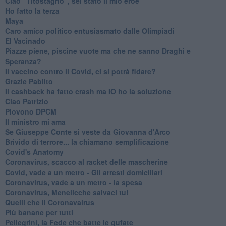
Ciao "Titostagno", sei stato il mio eroe
Ho fatto la terza
Maya
Caro amico politico entusiasmato dalle Olimpiadi
El Vacinado
Piazze piene, piscine vuote ma che ne sanno Draghi e
Speranza?
​Il vaccino contro il Covid, ci si potrà fidare?
Grazie Pablito
Il cashback ha fatto crash ma IO ho la soluzione
Ciao Patrizio
Piovono DPCM
Il ministro mi ama
Se Giuseppe Conte si veste da Giovanna d'Arco
Brivido di terrore... la chiamano semplificazione
Covid's Anatomy
Coronavirus, scacco al racket delle mascherine
Covid, vade a un metro - Gli arresti domiciliari
Coronavirus, vade a un metro - la spesa
Coronavirus, Menelicche salvaci tu!
Quelli che il Coronavairus
Più banane per tutti
Pellegrini, la Fede che batte le gufate