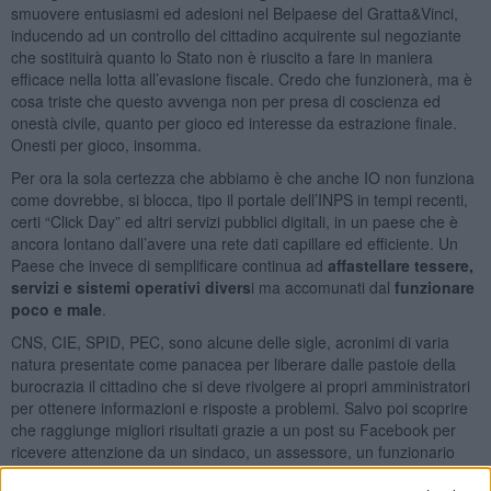
smuovere entusiasmi ed adesioni nel Belpaese del Gratta&Vinci,
inducendo ad un controllo del cittadino acquirente sul negoziante
che sostituirà quanto lo Stato non è riuscito a fare in maniera
efficace nella lotta all’evasione fiscale. Credo che funzionerà, ma è
cosa triste che questo avvenga non per presa di coscienza ed
onestà civile, quanto per gioco ed interesse da estrazione finale.
Onesti per gioco, insomma.
Per ora la sola certezza che abbiamo è che anche IO non funziona
come dovrebbe, si blocca, tipo il portale dell’INPS in tempi recenti,
certi “Click Day” ed altri servizi pubblici digitali, in un paese che è
ancora lontano dall’avere una rete dati capillare ed efficiente. Un
Paese che invece di semplificare continua ad
affastellare tessere,
servizi e sistemi operativi divers
i ma accomunati dal
funzionare
poco e male
.
CNS, CIE, SPID, PEC, sono alcune delle sigle, acronimi di varia
natura presentate come panacea per liberare dalle pastoie della
burocrazia il cittadino che si deve rivolgere ai propri amministratori
per ottenere informazioni e risposte a problemi. Salvo poi scoprire
che raggiunge migliori risultati grazie a un post su Facebook per
ricevere attenzione da un sindaco, un assessore, un funzionario
pubblico.