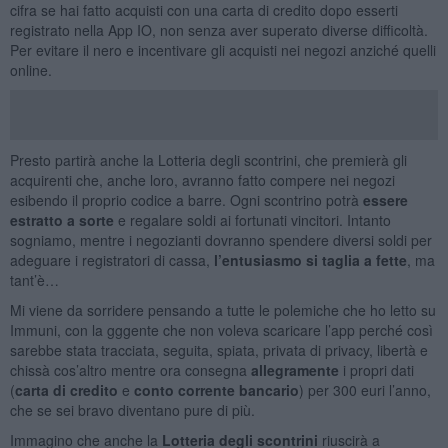
cifra se hai fatto acquisti con una carta di credito dopo esserti
registrato nella App IO, non senza aver superato diverse difficoltà.
Per evitare il nero e incentivare gli acquisti nei negozi anziché quelli
online.
Presto partirà anche la Lotteria degli scontrini, che premierà gli
acquirenti che, anche loro, avranno fatto compere nei negozi
esibendo il proprio codice a barre. Ogni scontrino potrà
essere
estratto a sorte
e regalare soldi ai fortunati vincitori. Intanto
sogniamo, mentre i negozianti dovranno spendere diversi soldi per
adeguare i registratori di cassa,
l’entusiasmo si taglia a fette
, ma
tant’è…
Mi viene da sorridere pensando a tutte le polemiche che ho letto su
Immuni, con la gggente che non voleva scaricare l’app perché così
sarebbe stata tracciata, seguita, spiata, privata di privacy, libertà e
chissà cos’altro mentre ora consegna
allegramente
i propri dati
(
carta di credito
e
conto corrente bancario
) per 300 euri l’anno,
che se sei bravo diventano pure di più.
Immagino che anche la
Lotteria degli scontrini
riuscirà a