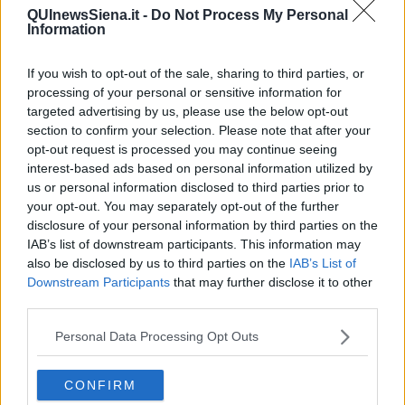
Vediamo quanto tempo ci metterà IO ad andare a regime (è ancora
QUInewsSiena.it -
Do Not Process My Personal
Information
in versione BETA!), per adesso più che cashback si tratta di
crashback
. Ennesima dimostrazione di un servizio pubblico che
non funziona come deve: sarà un problema di rete, di applicazione,
If you wish to opt-out of the sale, sharing to third parties, or
saranno le piogge abbondanti o il Covid, ma non è che il nostro
processing of your personal or sensitive information for
Governo, che l’ha strombazzato per bocca del proprio capo
targeted advertising by us, please use the below opt-out
nemmeno fosse una televendita, ci faccia proprio quella gran
section to confirm your selection. Please note that after your
figura.
opt-out request is processed you may continue seeing
Eppure
c’è in Italia
un servizio digitale che funziona, che
non ha
interest-based ads based on personal information utilized by
subito rallentamenti
, che ha
incrementato fatturato e
us or personal information disclosed to third parties prior to
popolarità
in un momento
difficile
per il Paese e per il mondo:
your opt-out. You may separately opt-out of the further
caro Primo Ministro, è l’ora di avvalersi di esperienza e capacità
disclosure of your personal information by third parties on the
conclamate anche per queste App governative. Quindi è l’ora di
IAB’s list of downstream participants. This information may
inserire fra gli esperti del Comitato Tecnico Scientifico
quelli di
also be disclosed by us to third parties on the
IAB’s List of
Pornhub
(che a IO e la Lotteria degli scontrini mi ci sono già
Downstream Participants
that may further disclose it to other
segnato, ma non funzionano!).
Dammi retta.
third parties.
Franco Bonciani
Personal Data Processing Opt Outs
CONFIRM