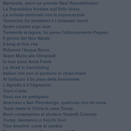
Mattarella, dacci un premier Real Repubblicano!
La Repubblica fondata sull'Utile Idiota
La scheda elettorale con la supercazzola
Tavecchio for president e i rottamati risorti
Sparo cazzate ergo sum
Tremenda sciagura, ho perso l'abbonamento Pegaso
Il giorno del Non Natale
Il blog di fine vita
​Ridatemi l’Acqua Berva
Super Mario alle Olimpiadi!
Io non sono Anna Frank
​La Jihad in franchising
Italiani che non si perdono in chiacchiere
Al Galluzzo il by pass delle bestemmie
L'Agnello e il Cagnaccio
Cioni ti ama
​Gesù era un partigiano
Attentato a San Pietroburgo, qualcosa non mi torna
Tazze made in China in casa Trump
Buon compleanno al sindaco Vivarelli Colonna
Trump, Alemanno e Cecchi Gori
Tina Anselmi, come si cambia