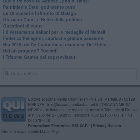
Due o tre cose su Agnese Landini Renzi
Paltrinieri e Detti, godimento puro
Le Olimpiadi e l'affronto di Malagò
Graziano Cioni, il Belèn della politica
Questioni di cuore
I diversamente italiani per le medaglie di Mameli
Federica Pellegrini, capricci e grande passione
RIo 2016, da De Coubertin al marchese Del Grillo
​Hai un progetto? Toccati!
​I Trisome Games dei sopravvissuti
Editore Toscana Media Channel srl - Via Dei Martelli, 8 - 50129
FIRENZE - info@toscanamediachannel.it. TOSCANA MEDIA
NEWS quotidiano on line registrato presso il Tribunale di Firenze
al n. 5935 del 27.09.2013. Iscrizione ROC 22105 - C.F. e P.Iva
0620787048
Fatturazione Elettronica M5UXCR1 |
Privacy Nielsen
Direttore responsabile Marco Migli