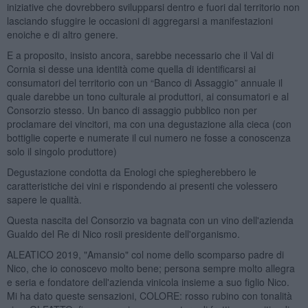
iniziative che dovrebbero svilupparsi dentro e fuori dal territorio non
lasciando sfuggire le occasioni di aggregarsi a manifestazioni
enoiche e di altro genere.
E a proposito, insisto ancora, sarebbe necessario che il Val di
Cornia si desse una identità come quella di identificarsi ai
consumatori del territorio con un “Banco di Assaggio” annuale il
quale darebbe un tono culturale ai produttori, ai consumatori e al
Consorzio stesso. Un banco di assaggio pubblico non per
proclamare dei vincitori, ma con una degustazione alla cieca (con
bottiglie coperte e numerate il cui numero ne fosse a conoscenza
solo il singolo produttore)
Degustazione condotta da Enologi che spiegherebbero le
caratteristiche dei vini e rispondendo ai presenti che volessero
sapere le qualità.
Questa nascita del Consorzio va bagnata con un vino dell'azienda
Gualdo del Re di Nico rosii presidente dell'organismo.
ALEATICO 2019, "Amansio" col nome dello scomparso padre di
Nico, che io conoscevo molto bene; persona sempre molto allegra
e seria e fondatore dell'azienda vinicola insieme a suo figlio Nico.
Mi ha dato queste sensazioni, COLORE: rosso rubino con tonalità