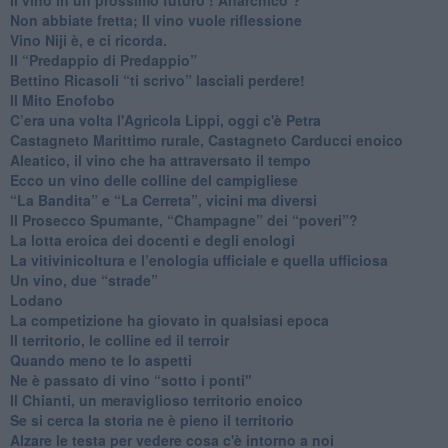
Il vino in un prossimo futuro ! Anarchico ?
​Non abbiate fretta; Il vino vuole riflessione
​Vino Niji è, e ci ricorda.
Il “Predappio di Predappio”
Bettino Ricasoli “ti scrivo” lasciali perdere!
Il Mito Enofobo
​C’era una volta l'Agricola Lippi, oggi c'è Petra
​Castagneto Marittimo rurale, Castagneto Carducci enoico
Aleatico, il vino che ha attraversato il tempo
Ecco un vino delle colline del campigliese
“La Bandita” e “La Cerreta”, vicini ma diversi
​Il Prosecco Spumante, “Champagne” dei “poveri”?
​La lotta eroica dei docenti e degli enologi
​La vitivinicoltura e l’enologia ufficiale e quella ufficiosa
​Un vino, due “strade”
Lodano
​La competizione ha giovato in qualsiasi epoca
Il territorio, le colline ed il terroir
Quando meno te lo aspetti
​Ne è passato di vino “sotto i ponti"
​Il Chianti, un meraviglioso territorio enoico
​Se si cerca la storia ne è pieno il territorio
Alzare le testa per vedere cosa c'è intorno a noi