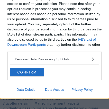
section to confirm your selection. Please note that after your
opt-out request is processed you may continue seeing
interest-based ads based on personal information utilized by
Se vuoi leggere le notizie principali della Toscana iscriviti alla
us or personal information disclosed to third parties prior to
Newsletter QUInews - ToscanaMedia.
Arriva gratis tutti i giorni
your opt-out. You may separately opt-out of the further
alle 20:00 direttamente nella tua casella di posta.
disclosure of your personal information by third parties on the
IAB’s list of downstream participants. This information may
Basta cliccare
QUI
also be disclosed by us to third parties on the
IAB’s List of
Ti potrebbe interessare anche:
Downstream Participants
that may further disclose it to other
third parties.
Articoli dal Blog “Vignaioli e vini” di Nadio Stronchi
​Che “Odissea sia”
Personal Data Processing Opt Outs
Scuola di vita e creatività
​La volontà di essere “primi”
CONFIRM
Norme viticole e enologiche che miglioreranno la qualità
​I vini della Maremma si stanno arricchendo
Vino, il clima ci mette alle “corde”
Il terroir necessario per il vino del futuro
Data Deletion
Data Access
Privacy Policy
​Vino di uva di Malvasia Istriana: in Maremma usata poco
​Libreria antiquaria e il “vino scritto”
​Viticoltura e vini: il Manzoni che non ti aspetti
​Vin Santo e passito, ma erano chiamati anche vini-liquore