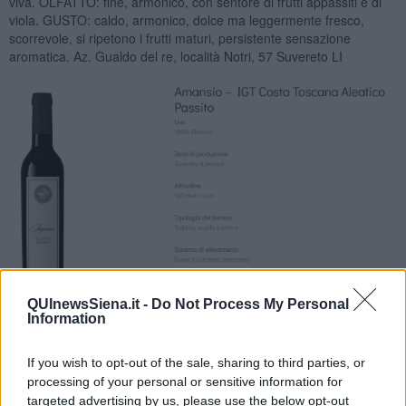
viva. OLFATTO: fine, armonico, con sentore di frutti appassiti e di
viola. GUSTO: caldo, armonico, dolce ma leggermente fresco,
scorrevole, si ripetono i frutti maturi, persistente sensazione
aromatica. Az. Gualdo del re, località Notri, 57 Suvereto LI
QUInewsSiena.it -
Do Not Process My Personal
Information
Nadio Stronchi
If you wish to opt-out of the sale, sharing to third parties, or
processing of your personal or sensitive information for
targeted advertising by us, please use the below opt-out