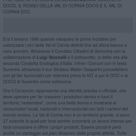
DOCG, IL ROSSO DELLA VAL DI CORNIA DOCG E IL VAL DI
CORNIA DOC.
Era il lontano 1980 quando nacquero le prime iniziative per
valorizzare i vini della Val di Cornia definiti fino ad allora bianco e
nero anonimi. Attraverso il Comitato Cittadini di Venturina con la
collaborazione di
Luigi Veronelli
e il sottoscritto, si dette vita alla
seconda Condotta Enologica d’Italia. Infine i Comuni con in testa
Suvereto attraverso il suo Sindaco Walter Gasperini procedettero
con gli iter burocratici per ottenere prima le IGT e poi le DOC e la
DOCG di Suvereto come sottozona.
Ora il Consorzio rappresenta una identità precisa e ufficiale, che
deve operare per far crescere i produttori dentro e fuori il
territorio,”vestendosi”, come una bella donna e mostrarsi ai
consumatori locali, nazionali e internazionali con tutti i carismi del
mondo enoico. La Val di Cornia non è un territorio grande, ci sono
27 aziende le quali per farsi sentire occorrerà un lavoro intenso per
farsi conoscere e offrire i propri prodotti. Essere piccoli è però
anche un vantaggio sul pian dinamico delle proprie attività. Tutte