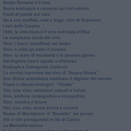
Sergio Romano e il vino
​Storia enologica e concorsi sui vini odierni
Fiumi di parole sul vino
​Vai a uno scaffale, vedi e leggi: vino di Scansano
​I vini della Corsica
​1932, la viticoltura e il vino nell’Isola d’Elba
​La complessa storia del vino
​Vino: i futuri, stratificati nel tempo
Vino: a volte gli amici ti aiutano
Vino: lo stato di necessità e le persone giuste
​Astringente non è uguale a difettoso
Enologia a Castagneto Carducci
Lo storico toponimo del vino di “Acqua Giusta”
Uno Shiraz australiano nominato il migliore del mondo
​Flussi e riflussi enologici: “Vinella”
Vite, uva, vino, variazioni casuali e volute
Vino, simbolo coreografico e etnografico
​Vino: retorica e futuro
​Vite, uva, vino, storia antica e recente
​Rosso di Montalcino: il “Brunello” dei poveri
Vini e olio protagonisti in Val di Cornia
​La Maremma enoica