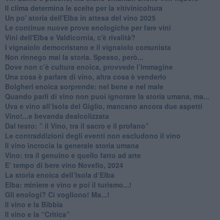
Il clima determina le scelte per la vitivinicoltura
Un po' storia dell'Elba in attesa del vino 2025
Le continue nuove prove enologiche per fare vini
Vini dell'Elba e Valdicornia, c'è rivalità?
​I vignaiolo democristano e il vignaiolo comunista
​Non rinnego mai la storia. Spesso, però...
​Dove non c’è cultura enoica, provvede l’immagine
​Una cosa è parlare di vino, altra cosa è venderlo
Bolgheri enoica sorprende: nel bene e nel male
​Quando parli di vino non puoi ignorare la storia umana, ma...
Uva e vino all’Isola del Giglio, mancano ancora due aspetti
​Vino!...e bevanda dealcolizzata
​Dal testo: ” il Vino, tra il sacro e il profano”
Le contraddizioni degli eventi non escludono il vino
​Il vino incrocia la generale storia umana
Vino: tra il genuino e quello fatto ad arte
E’ tempo di bere vino Novello, 2024
La storia enoica dell’Isola d’Elba
Elba: miniere e vino e poi il turismo...!
​Gli enologi? Ci vogliono! Ma...!
​Il vino e la Bibbia
​Il vino e la “Critica”