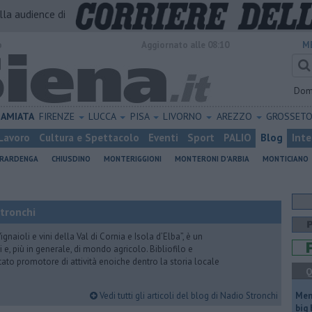
alla audience di
o
Aggiornato alle 08:10
M
Dom
AMIATA
FIRENZE
LUCCA
PISA
LIVORNO
AREZZO
GROSSET
Lavoro
Cultura e Spettacolo
Eventi
Sport
PALIO
Blog
Inte
ERARDENGA
CHIUSDINO
MONTERIGGIONI
MONTERONI D'ARBIA
MONTICIANO
Stronchi
gnaioli e vini della Val di Cornia e Isola d’Elba”, è un
 e, più in generale, di mondo agricolo. Bibliofilo e
stato promotore di attività enoiche dentro la storia locale
Q
Vedi tutti gli articoli del blog di Nadio Stronchi
Mem
big