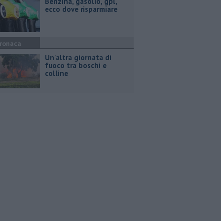
​Benzina, gasolio, gpl,
ecco dove risparmiare
ronaca
Un'altra giornata di
fuoco tra boschi e
colline