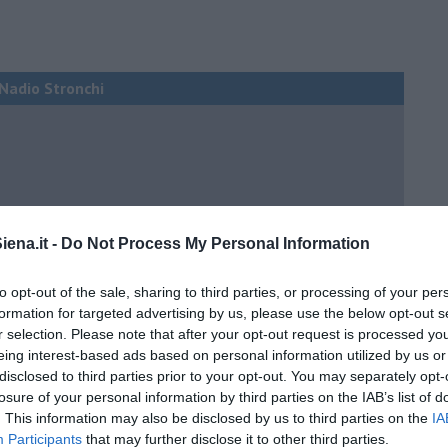
i Nadio Stronchi
he miglioreranno la qualità
ena.it -
Do Not Process My Personal Information
no arricchendo
to opt-out of the sale, sharing to third parties, or processing of your per
orde”
formation for targeted advertising by us, please use the below opt-out s
no del futuro
r selection. Please note that after your opt-out request is processed y
eing interest-based ads based on personal information utilized by us or
iana: in Maremma usata poco
disclosed to third parties prior to your opt-out. You may separately opt-
losure of your personal information by third parties on the IAB’s list of
critto”
. This information may also be disclosed by us to third parties on the
IA
che non ti aspetti
Participants
that may further disclose it to other third parties.