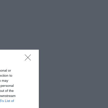
sonal or
ection to
ou may
 personal
out of the
 downstream
B’s List of