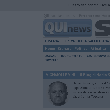
Questo sito contribuisce 
QUI
quotidiano online.
Percorso semplificat
TOSCANA
SIENA
VALDELSA
VALDICHIANA
Home
Cronaca
Politica
Attualità
ASCIANO
BUONCONVENTO
CASTELNUOVO B
SOVICILLE
VIGNAIOLI E VINI — il Blog di Nadio 
Nadio Stronchi, autore di “Vi
appassionato cultore di vini
instancabile ricercatore è 
Val di Cornia, Toscana