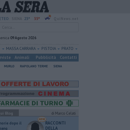
23°
35°
ETEO:
SIENA
QuiNews.net
enica
09 Agosto 2026
O
MASSA CARRARA
PISTOIA
PRATO
rviste
Animali
Pubblicità
Contatti
MURLO
RAPOLANO TERME
SIENA
ui Blog
di Marco Celati
RACCONTI
orie dopo il
DELLA
 bang