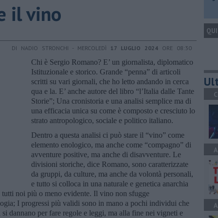
 il vino
QUI
DI NADIO STRONCHI - MERCOLEDÌ
17 LUGLIO 2024
ORE 08:30
Chi è Sergio Romano? E’ un giornalista, diplomatico
Istituzionale e storico. Grande “penna” di articoli
Ult
scritti su vari giornali, che ho letto andando in cerca
qua e la. E’ anche autore del libro “l’Italia dalle Tante
C
Storie”; Una cronistoria e una analisi semplice ma di
una efficacia unica su come è composto e cresciuto lo
strato antropologico, sociale e politico italiano.
Dentro a questa analisi ci può stare il “vino” come
elemento enologico, ma anche come “compagno” di
A
avventure positive, ma anche di disavventure. Le
divisioni storiche, dice Romano, sono caratterizzate
da gruppi, da culture, ma anche da volontà personali,
e tutto si colloca in una naturale e genetica anarchia
 tutti noi più o meno evidente. Il vino non sfugge
ologia; I progressi più validi sono in mano a pochi individui che
A
si dannano per fare regole e leggi, ma alla fine nei vigneti e