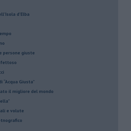
ell’Isola d’Elba
l tempo
ano
le persone giuste
ifettoso
ci
di “Acqua Giusta”
ato il migliore del mondo
nella”
uali e volute
etnografico