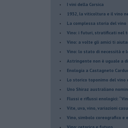
​I vini della Corsica
​1932, la viticoltura e il vino n
​La complessa storia del vino
​Vino: i futuri, stratificati ne
Vino: a volte gli amici ti aiut
Vino: lo stato di necessità e 
​Astringente non è uguale a d
Enologia a Castagneto Carduc
Lo storico toponimo del vino 
Uno Shiraz australiano nomin
​Flussi e riflussi enologici: “Vi
Vite, uva, vino, variazioni cas
Vino, simbolo coreografico e 
​Vino: retorica e futuro