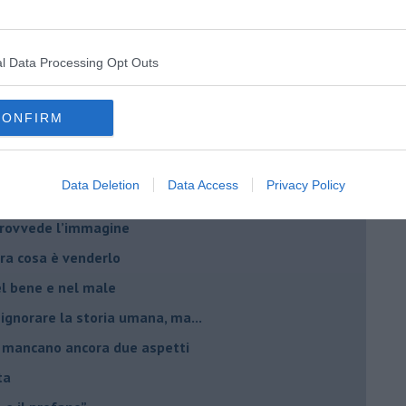
o chiamati anche vini-liquore
r la vitivinicoltura
l Data Processing Opt Outs
esa del vino 2025
giche per fare vini
CONFIRM
è rivalità?
 vignaiolo comunista
Data Deletion
Data Access
Privacy Policy
sso, però...
 provvede l’immagine
ltra cosa è venderlo
el bene e nel male
 ignorare la storia umana, ma...
io, mancano ancora due aspetti
ta