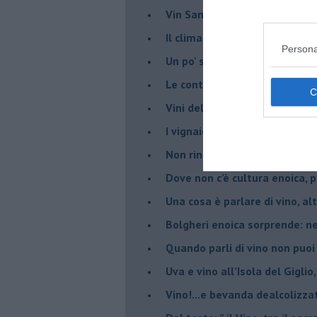
​Vin Santo e passito, ma eran
Il clima determina le scelte pe
Persona
Un po' storia dell'Elba in att
Le continue nuove prove enolo
Vini dell'Elba e Valdicornia, c'
​I vignaiolo democristano e il
​Non rinnego mai la storia. Spe
​Dove non c’è cultura enoica,
​Una cosa è parlare di vino, a
Bolgheri enoica sorprende: n
​Quando parli di vino non puoi
Uva e vino all’Isola del Gigl
​Vino!...e bevanda dealcolizza