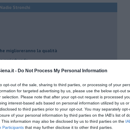
i Nadio Stronchi
he miglioreranno la qualità
no arricchendo
orde”
ena.it -
Do Not Process My Personal Information
no del futuro
to opt-out of the sale, sharing to third parties, or processing of your per
iana: in Maremma usata poco
formation for targeted advertising by us, please use the below opt-out s
r selection. Please note that after your opt-out request is processed y
critto”
eing interest-based ads based on personal information utilized by us or
che non ti aspetti
disclosed to third parties prior to your opt-out. You may separately opt-
losure of your personal information by third parties on the IAB’s list of
o chiamati anche vini-liquore
. This information may also be disclosed by us to third parties on the
IA
r la vitivinicoltura
Participants
that may further disclose it to other third parties.