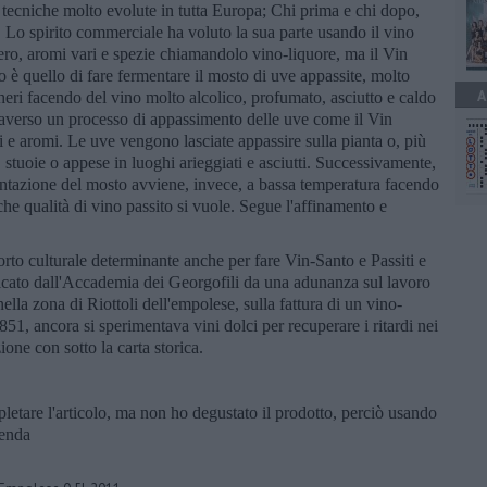
 tecniche molto evolute in tutta Europa; Chi prima e chi dopo,
. Lo spirito commerciale ha voluto la sua parte usando il vino
o, aromi vari e spezie chiamandolo vino-liquore, ma il Vin
lo è quello di fare fermentare il mosto di uve appassite, molto
A
heri facendo del vino molto alcolico, profumato, asciutto e caldo
ttraverso un processo di appassimento delle uve come il Vin
 e aromi. Le uve vengono lasciate appassire sulla pianta o, più
 stuoie o appese in luoghi arieggiati e asciutti. Successivamente,
entazione del mosto avviene, invece, a bassa temperatura facendo
he qualità di vino passito si vuole. Segue l'affinamento e
rto culturale determinante anche per fare Vin-Santo e Passiti e
licato dall'Accademia dei Georgofili da una adunanza sul lavoro
nella zona di Riottoli dell'empolese, sulla fattura di un vino-
851, ancora si sperimentava vini dolci per recuperare i ritardi nei
one con sotto la carta storica.
etare l'articolo, ma non ho degustato il prodotto, perciò usando
ienda