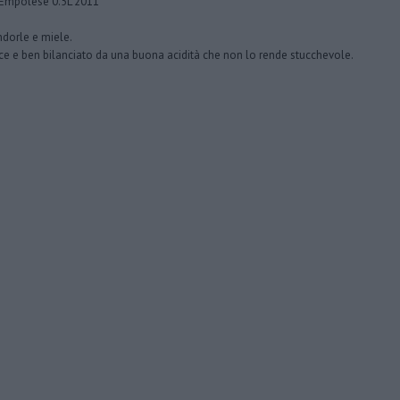
l'Empolese 0.5L 2011
andorle e miele.
lce e ben bilanciato da una buona acidità che non lo rende stucchevole.