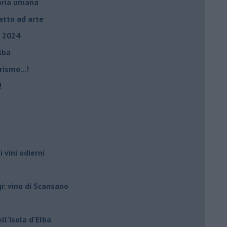
storia umana
fatto ad arte
, 2024
Elba
rismo...!
!
i vini odierni
gi: vino di Scansano
ell’Isola d’Elba