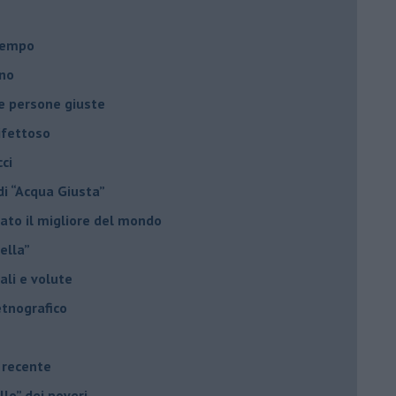
l tempo
ano
le persone giuste
ifettoso
ci
di “Acqua Giusta”
ato il migliore del mondo
nella”
uali e volute
etnografico
e recente
llo” dei poveri