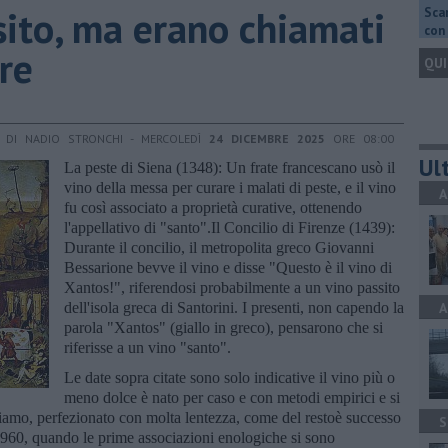
sito, ma erano chiamati
Scar
con 
re
QUI
DI NADIO STRONCHI - MERCOLEDÌ
24 DICEMBRE 2025
ORE 08:00
Ult
La peste di Siena (1348): Un frate francescano usò il
vino della messa per curare i malati di peste, e il vino
A
fu così associato a proprietà curative, ottenendo
l'appellativo di "santo".Il Concilio di Firenze (1439):
Durante il concilio, il metropolita greco Giovanni
Bessarione bevve il vino e disse "Questo è il vino di
Xantos!", riferendosi probabilmente a un vino passito
dell'isola greca di Santorini. I presenti, non capendo la
A
parola "Xantos" (giallo in greco), pensarono che si
riferisse a un vino "santo".
Le date sopra citate sono solo indicative il vino più o
meno dolce è nato per caso e con metodi empirici e si
ciamo, perfezionato con molta lentezza, come del restoè successo
S
nni 1960, quando le prime associazioni enologiche si sono