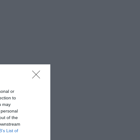
sonal or
ection to
ou may
 personal
out of the
 downstream
B’s List of