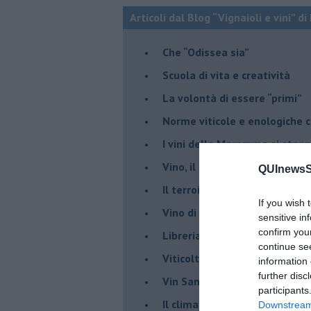
Articoli dal Blog “Vignaioli e vini” d
​Che “Odissea sia”
Scuola di vita e creatività
​La volontà di essere “primi”
Norme viticole e enologiche c
​I vini della Maremma si stan
Vino, il clima ci mette alle “c
QUInewsSi
Il terroir necessario per il vi
If you wish 
​Vino di uva di Malvasia Istr
sensitive in
confirm you
​Libreria antiquaria e il “vino s
continue se
​Viticoltura e vini: il Manzoni 
information 
further disc
​Vin Santo e passito, ma eran
participants
Il clima determina le scelte pe
Downstream 