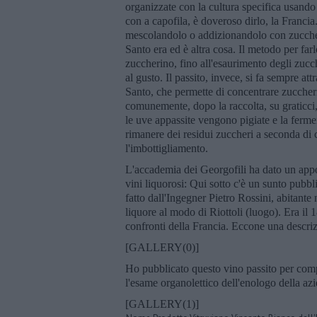
organizzate con la cultura specifica usando
con a capofila, è doveroso dirlo, la Francia
mescolandolo o addizionandolo con zuccher
Santo era ed è altra cosa. Il metodo per far
zuccherino, fino all'esaurimento degli zucc
al gusto. Il passito, invece, si fa sempre a
Santo, che permette di concentrare zuccheri
comunemente, dopo la raccolta, su graticci,
le uve appassite vengono pigiate e la ferm
rimanere dei residui zuccheri a seconda di c
l'imbottigliamento.
L'accademia dei Georgofili ha dato un appo
vini liquorosi: Qui sotto c'è un sunto pubb
fatto dall'Ingegner Pietro Rossini, abitante 
liquore al modo di Riottoli (luogo). Era il 1
confronti della Francia. Eccone una descrizi
[GALLERY(0)]
Ho pubblicato questo vino passito per compl
l'esame organolettico dell'enologo della az
[GALLERY(1)]