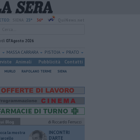
23°
36°
ETEO:
SIENA
QuiNews.net
rdì
07 Agosto 2026
O
MASSA CARRARA
PISTOIA
PRATO
rviste
Animali
Pubblicità
Contatti
MURLO
RAPOLANO TERME
SIENA
ui Blog
di Riccardo Ferrucci
INCONTRI
ucca la mostra
D'ARTE
Marcello