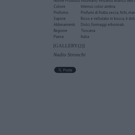
Nome Prodotto
Vitruviano Vinsanto Bianco del
Colore
Intenso color ambra.
Profumo
Profumi di frutta secca, fichi, m
Sapore
Ricco e vellutato in bocca, è do
Abbinamenti
Dolci, formaggi erborinati.
Regione
Toscana
Paese
Italia
[GALLERY(2)]
Nadio Stronchi