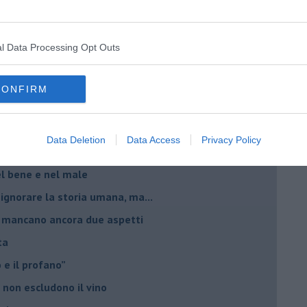
esa del vino 2025
giche per fare vini
l Data Processing Opt Outs
è rivalità?
 vignaiolo comunista
CONFIRM
sso, però...
 provvede l’immagine
Data Deletion
Data Access
Privacy Policy
ltra cosa è venderlo
el bene e nel male
 ignorare la storia umana, ma...
io, mancano ancora due aspetti
ta
ro e il profano”
 non escludono il vino