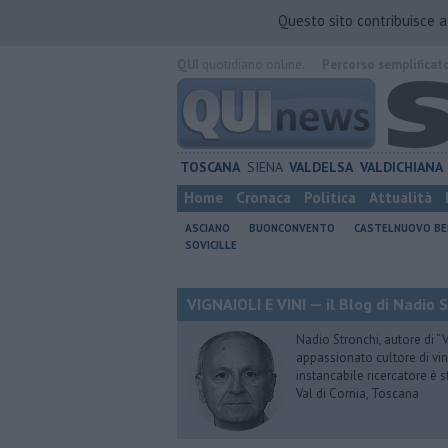
Questo sito contribuisce 
QUI
quotidiano online.
Percorso semplificat
TOSCANA
SIENA
VALDELSA
VALDICHIANA
Home
Cronaca
Politica
Attualità
ASCIANO
BUONCONVENTO
CASTELNUOVO B
SOVICILLE
VIGNAIOLI E VINI — il Blog di Nadio 
Nadio Stronchi, autore di “Vi
appassionato cultore di vini
instancabile ricercatore è 
Val di Cornia, Toscana