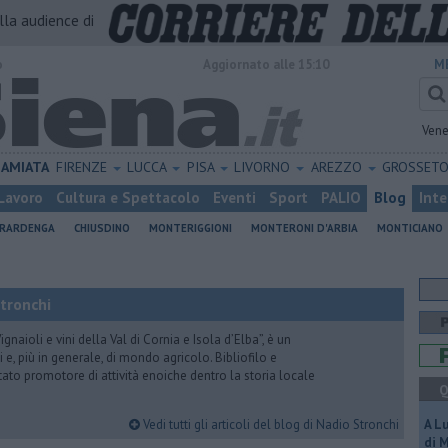
alla audience di
o
Aggiornato alle 15:10
M
Vene
AMIATA
FIRENZE
LUCCA
PISA
LIVORNO
AREZZO
GROSSET
Lavoro
Cultura e Spettacolo
Eventi
Sport
PALIO
Blog
Inte
ERARDENGA
CHIUSDINO
MONTERIGGIONI
MONTERONI D'ARBIA
MONTICIANO
Stronchi
gnaioli e vini della Val di Cornia e Isola d’Elba”, è un
 e, più in generale, di mondo agricolo. Bibliofilo e
stato promotore di attività enoiche dentro la storia locale
Q
Vedi tutti gli articoli del blog di Nadio Stronchi
A L
di 