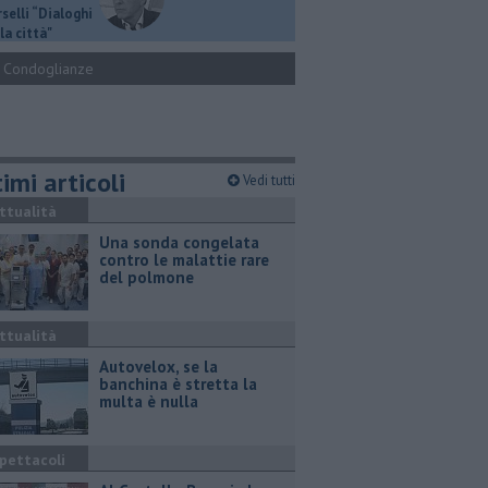
selli “Dialoghi
la città"
Condoglianze
imi articoli
Vedi tutti
ttualità
Una sonda congelata
contro le malattie rare
del polmone
ttualità
Autovelox, se la
banchina è stretta la
multa è nulla
pettacoli