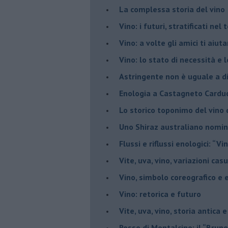
​La complessa storia del vino
​Vino: i futuri, stratificati ne
Vino: a volte gli amici ti aiut
Vino: lo stato di necessità e 
​Astringente non è uguale a d
Enologia a Castagneto Carduc
Lo storico toponimo del vino 
Uno Shiraz australiano nomin
​Flussi e riflussi enologici: “Vi
Vite, uva, vino, variazioni cas
Vino, simbolo coreografico e 
​Vino: retorica e futuro
​Vite, uva, vino, storia antica 
​Rosso di Montalcino: il “Brune