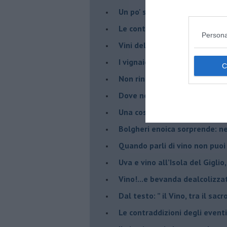
Un po' storia dell'Elba in att
Le continue nuove prove enolo
Persona
Vini dell'Elba e Valdicornia, c'
​I vignaiolo democristano e il
​Non rinnego mai la storia. Spe
​Dove non c’è cultura enoica,
​Una cosa è parlare di vino, a
Bolgheri enoica sorprende: n
​Quando parli di vino non puoi
Uva e vino all’Isola del Gigl
​Vino!...e bevanda dealcolizza
​Dal testo: ” il Vino, tra il sac
Le contraddizioni degli eventi