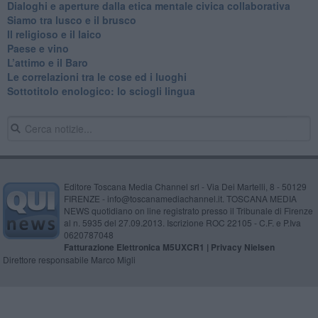
Dialoghi e aperture dalla etica mentale civica collaborativa
Siamo tra lusco e il brusco
Il religioso e il laico
​Paese e vino
L’attimo e il Baro
Le correlazioni tra le cose ed i luoghi
​Sottotitolo enologico: lo sciogli lingua
Editore Toscana Media Channel srl - Via Dei Martelli, 8 - 50129
FIRENZE - info@toscanamediachannel.it. TOSCANA MEDIA
NEWS quotidiano on line registrato presso il Tribunale di Firenze
al n. 5935 del 27.09.2013. Iscrizione ROC 22105 - C.F. e P.Iva
0620787048
Fatturazione Elettronica M5UXCR1 |
Privacy Nielsen
Direttore responsabile Marco Migli
Powered by
Aperion.it