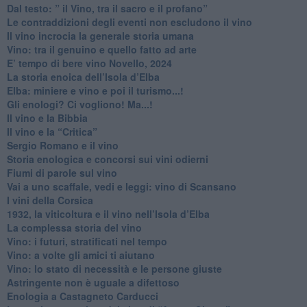
​Dal testo: ” il Vino, tra il sacro e il profano”
Le contraddizioni degli eventi non escludono il vino
​Il vino incrocia la generale storia umana
Vino: tra il genuino e quello fatto ad arte
E’ tempo di bere vino Novello, 2024
La storia enoica dell’Isola d’Elba
Elba: miniere e vino e poi il turismo...!
​Gli enologi? Ci vogliono! Ma...!
​Il vino e la Bibbia
​Il vino e la “Critica”
Sergio Romano e il vino
​Storia enologica e concorsi sui vini odierni
Fiumi di parole sul vino
​Vai a uno scaffale, vedi e leggi: vino di Scansano
​I vini della Corsica
​1932, la viticoltura e il vino nell’Isola d’Elba
​La complessa storia del vino
​Vino: i futuri, stratificati nel tempo
Vino: a volte gli amici ti aiutano
Vino: lo stato di necessità e le persone giuste
​Astringente non è uguale a difettoso
Enologia a Castagneto Carducci