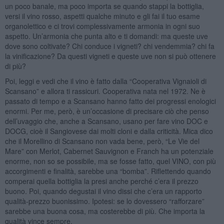
un poco banale, ma poco importa se quando stappi la bottiglia,
versi il vino rosso, aspetti qualche minuto e gli fai il tuo esame
organolettico e ci trovi complessivamente armonia in ogni suo
aspetto. Un’armonia che punta alto e ti domandi: ma queste uve
dove sono coltivate? Chi conduce i vigneti? chi vendemmia? chi fa
la vinificazione? Da questi vigneti e queste uve non si può ottenere
di più?
Poi, leggi e vedi che il vino è fatto dalla “Cooperativa Vignaioli di
Scansano” e allora ti rassicuri. Cooperativa nata nel 1972. Ne è
passato di tempo e a Scansano hanno fatto dei progressi enologici
enormi. Per me, però, è un’occasione di precisare ciò che penso
dell’uvaggio che, anche a Scansano, usano per fare vino DOC e
DOCG, cioè il Sangiovese dai molti cloni e dalla criticità. Mica dico
che il Morellino di Scansano non vada bene, però, “Le Vie del
Mare” con Merlot, Cabernet Sauvignon e Franch ha un potenziale
enorme, non so se possibile, ma se fosse fatto, quel VINO, con più
accorgimenti e finalità, sarebbe una “bomba”. Riflettendo quando
comperai quella bottiglia la presi anche perché c’era il prezzo
buono. Poi, quando degustai il vino dissi che c’era un rapporto
qualità-prezzo buonissimo. Ipotesi: se lo dovessero “rafforzare”
sarebbe una buona cosa, ma costerebbe di più. Che importa la
qualità vince sempre.