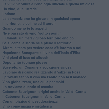
​La vitivinicoltura e l’enologia ufficiale e quella ufficiosa
​Un vino, due “strade”
Lodano
​La competizione ha giovato in qualsiasi epoca
Il territorio, le colline ed il terroir
Quando meno te lo aspetti
​Ne è passato di vino “sotto i ponti"
​Il Chianti, un meraviglioso territorio enoico
​Se si cerca la storia ne è pieno il territorio
Alzare le testa per vedere cosa c'è intorno a noi
​Napoleone Bonaparte e il vino dell’Isola d’Elba
Vini pieni di luce ed allocchi
Dopo tanto tuonare piovve
Suvereto, un Comune a vocazione vinosa
Lavorare di ricamo realizzando il Valzer in Rosa
​I proverbi fanno il vino ma l’abito non fa il monaco
Vino globalizzato, una culla per molti
Lo troviamo quando si ascolta
Cabernet Sauvignon, origini anche in Val di Cornia
Il Cabernet Sauvignon in Val di Cornia
Con un pizzico di pseudoscienza
​Vino come magia e metafisica