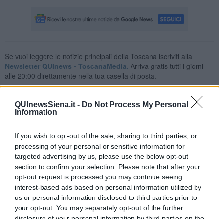
Se vuoi leggere le notizie principali della Toscana iscriviti alla
Newsletter QUInews - ToscanaMedia.
Arriva gratis tutti i giorni
alle 20:00 direttamente nella tua casella di posta.
Basta cliccare
QUI
QUInewsSiena.it -
Do Not Process My Personal
Fotogallery
Information
If you wish to opt-out of the sale, sharing to third parties, or
processing of your personal or sensitive information for
targeted advertising by us, please use the below opt-out
section to confirm your selection. Please note that after your
opt-out request is processed you may continue seeing
Ti potrebbe interessare anche:
interest-based ads based on personal information utilized by
us or personal information disclosed to third parties prior to
Articoli dal Blog “Vignaioli e vini” di Nadio Stronchi
your opt-out. You may separately opt-out of the further
disclosure of your personal information by third parties on the