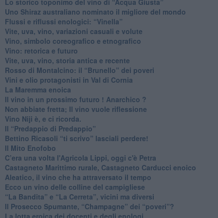
Lo storico toponimo del vino di “Acqua Giusta”
Uno Shiraz australiano nominato il migliore del mondo
​Flussi e riflussi enologici: “Vinella”
Vite, uva, vino, variazioni casuali e volute
Vino, simbolo coreografico e etnografico
​Vino: retorica e futuro
​Vite, uva, vino, storia antica e recente
​Rosso di Montalcino: il “Brunello” dei poveri
Vini e olio protagonisti in Val di Cornia
​La Maremma enoica
Il vino in un prossimo futuro ! Anarchico ?
​Non abbiate fretta; Il vino vuole riflessione
​Vino Niji è, e ci ricorda.
Il “Predappio di Predappio”
Bettino Ricasoli “ti scrivo” lasciali perdere!
Il Mito Enofobo
​C’era una volta l'Agricola Lippi, oggi c'è Petra
​Castagneto Marittimo rurale, Castagneto Carducci enoico
Aleatico, il vino che ha attraversato il tempo
Ecco un vino delle colline del campigliese
“La Bandita” e “La Cerreta”, vicini ma diversi
​Il Prosecco Spumante, “Champagne” dei “poveri”?
​La lotta eroica dei docenti e degli enologi