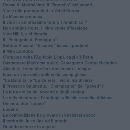
​Rosso di Montalcino: il “Brunello” dei poveri
Vini e olio protagonisti in Val di Cornia
​La Maremma enoica
Il vino in un prossimo futuro ! Anarchico ?
​Non abbiate fretta; Il vino vuole riflessione
​Vino Niji è, e ci ricorda.
Il “Predappio di Predappio”
Bettino Ricasoli “ti scrivo” lasciali perdere!
Il Mito Enofobo
​C’era una volta l'Agricola Lippi, oggi c'è Petra
​Castagneto Marittimo rurale, Castagneto Carducci enoico
Aleatico, il vino che ha attraversato il tempo
Ecco un vino delle colline del campigliese
“La Bandita” e “La Cerreta”, vicini ma diversi
​Il Prosecco Spumante, “Champagne” dei “poveri”?
​La lotta eroica dei docenti e degli enologi
​La vitivinicoltura e l’enologia ufficiale e quella ufficiosa
​Un vino, due “strade”
Lodano
​La competizione ha giovato in qualsiasi epoca
Il territorio, le colline ed il terroir
Quando meno te lo aspetti