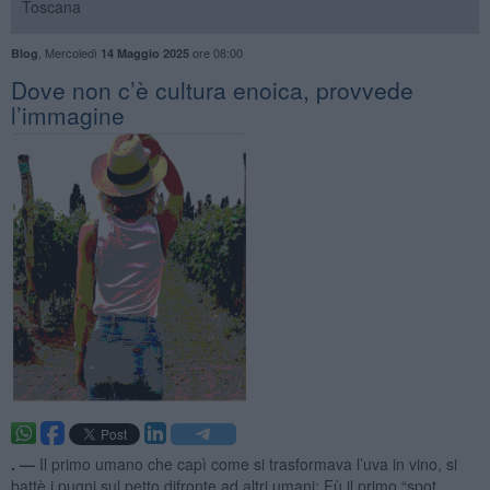
Toscana
,
Mercoledì
ore 08:00
Blog
14 Maggio 2025
​Dove non c’è cultura enoica, provvede
l’immagine
. —
Il primo umano che capì come si trasformava l’uva in vino, si
battè i pugni sul petto difronte ad altri umani; Fù il primo “spot