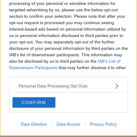
processing of your personal or sensitive information for
targeted advertising by us, please use the below opt-out
section to confirm your selection. Please note that after your
opt-out request is processed you may continue seeing
interest-based ads based on personal information utilized by
us or personal information disclosed to third parties prior to
your opt-out. You may separately opt-out of the further
Alla degustazione mi ha dato: Colore: rosso rubino intenso, un
disclosure of your personal information by third parties on the
poco violaceo. Olfatto: Etereo, ma armonico, persistente con
IAB’s list of downstream participants. This information may
fruttato di Ciliegia matura. “Si fa bere con il naso”. Gusto: pieno e
also be disclosed by us to third parties on the
IAB’s List of
caldo, armonico, si ripete il fruttato, persistente. Più tipico di cosi
Downstream Participants
that may further disclose it to other
non si può. Se andate nel podere per degustare i vini, troverete,
third parties.
secondo indicazioni qui sotto, delle belle sorprese con panorama e
vigneti.
Personal Data Processing Opt Outs
Nadio Stronchi
CONFIRM
Data Deletion
Data Access
Privacy Policy
Se vuoi leggere le notizie principali della Toscana iscriviti alla