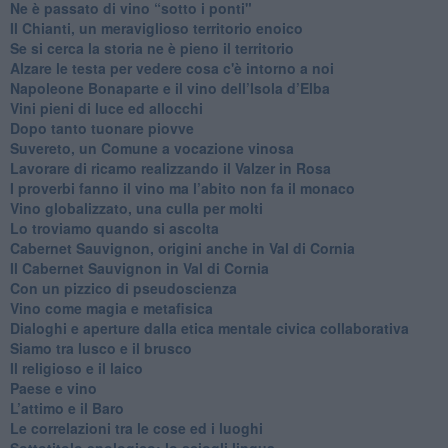
​Ne è passato di vino “sotto i ponti"
​Il Chianti, un meraviglioso territorio enoico
​Se si cerca la storia ne è pieno il territorio
Alzare le testa per vedere cosa c'è intorno a noi
​Napoleone Bonaparte e il vino dell’Isola d’Elba
Vini pieni di luce ed allocchi
Dopo tanto tuonare piovve
Suvereto, un Comune a vocazione vinosa
Lavorare di ricamo realizzando il Valzer in Rosa
​I proverbi fanno il vino ma l’abito non fa il monaco
Vino globalizzato, una culla per molti
Lo troviamo quando si ascolta
Cabernet Sauvignon, origini anche in Val di Cornia
Il Cabernet Sauvignon in Val di Cornia
Con un pizzico di pseudoscienza
​Vino come magia e metafisica
Dialoghi e aperture dalla etica mentale civica collaborativa
Siamo tra lusco e il brusco
Il religioso e il laico
​Paese e vino
L’attimo e il Baro
Le correlazioni tra le cose ed i luoghi
​Sottotitolo enologico: lo sciogli lingua