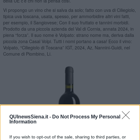
della UE c’è chi non la pensa così.
Vi propongo un vino che si salva da solo; fatto con uva di Ciliegiolo,
tipica uva toscana, usata, spesso, per ammorbidire altri vini fatti,
per esempio, il Sangiovese; Con il suo fruttato e tannini morbidi.
Prodotto da una piccola azienda del Val di Cornia, annata 2024, in
piena “forza”. Il suo nome è Volpato: strano nome ma, deriva dalla
piccola zona Casal Volpi. Tutti i nomi portano a casa! Ecco il vino:
Volpato, “Ciliegiolo di Toscana” IGT, 2024, Az, Nannini-Guidi, nel
Comune di Piombino, Li.
QUInewsSiena.it -
Do Not Process My Personal
Information
If you wish to opt-out of the sale, sharing to third parties, or