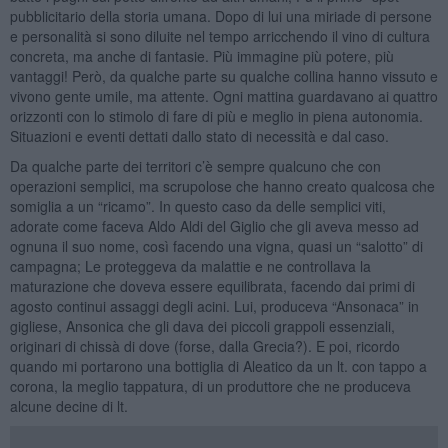
pubblicitario della storia umana. Dopo di lui una miriade di persone
e personalità si sono diluite nel tempo arricchendo il vino di cultura
concreta, ma anche di fantasie. Più immagine più potere, più
vantaggi! Però, da qualche parte su qualche collina hanno vissuto e
vivono gente umile, ma attente. Ogni mattina guardavano ai quattro
orizzonti con lo stimolo di fare di più e meglio in piena autonomia.
Situazioni e eventi dettati dallo stato di necessità e dal caso.
Da qualche parte dei territori c’è sempre qualcuno che con
operazioni semplici, ma scrupolose che hanno creato qualcosa che
somiglia a un “ricamo”. In questo caso da delle semplici viti,
adorate come faceva Aldo Aldi del Giglio che gli aveva messo ad
ognuna il suo nome, così facendo una vigna, quasi un “salotto” di
campagna; Le proteggeva da malattie e ne controllava la
maturazione che doveva essere equilibrata, facendo dai primi di
agosto continui assaggi degli acini. Lui, produceva “Ansonaca” in
gigliese, Ansonica che gli dava dei piccoli grappoli essenziali,
originari di chissà di dove (forse, dalla Grecia?). E poi, ricordo
quando mi portarono una bottiglia di Aleatico da un lt. con tappo a
corona, la meglio tappatura, di un produttore che ne produceva
alcune decine di lt.