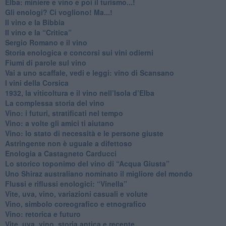
Elba: miniere e vino e poi il turismo...!
​Gli enologi? Ci vogliono! Ma...!
​Il vino e la Bibbia
​Il vino e la “Critica”
Sergio Romano e il vino
​Storia enologica e concorsi sui vini odierni
Fiumi di parole sul vino
​Vai a uno scaffale, vedi e leggi: vino di Scansano
​I vini della Corsica
​1932, la viticoltura e il vino nell’Isola d’Elba
​La complessa storia del vino
​Vino: i futuri, stratificati nel tempo
Vino: a volte gli amici ti aiutano
Vino: lo stato di necessità e le persone giuste
​Astringente non è uguale a difettoso
Enologia a Castagneto Carducci
Lo storico toponimo del vino di “Acqua Giusta”
Uno Shiraz australiano nominato il migliore del mondo
​Flussi e riflussi enologici: “Vinella”
Vite, uva, vino, variazioni casuali e volute
Vino, simbolo coreografico e etnografico
​Vino: retorica e futuro
​Vite, uva, vino, storia antica e recente