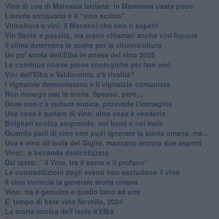
​Vino di uva di Malvasia Istriana: in Maremma usata poco
​Libreria antiquaria e il “vino scritto”
​Viticoltura e vini: il Manzoni che non ti aspetti
​Vin Santo e passito, ma erano chiamati anche vini-liquore
Il clima determina le scelte per la vitivinicoltura
Un po' storia dell'Elba in attesa del vino 2025
Le continue nuove prove enologiche per fare vini
Vini dell'Elba e Valdicornia, c'è rivalità?
​I vignaiolo democristano e il vignaiolo comunista
​Non rinnego mai la storia. Spesso, però...
​Dove non c’è cultura enoica, provvede l’immagine
​Una cosa è parlare di vino, altra cosa è venderlo
Bolgheri enoica sorprende: nel bene e nel male
​Quando parli di vino non puoi ignorare la storia umana, ma...
Uva e vino all’Isola del Giglio, mancano ancora due aspetti
​Vino!...e bevanda dealcolizzata
​Dal testo: ” il Vino, tra il sacro e il profano”
Le contraddizioni degli eventi non escludono il vino
​Il vino incrocia la generale storia umana
Vino: tra il genuino e quello fatto ad arte
E’ tempo di bere vino Novello, 2024
La storia enoica dell’Isola d’Elba