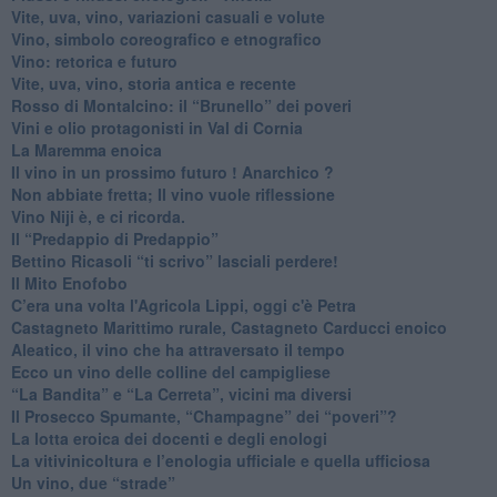
Vite, uva, vino, variazioni casuali e volute
Vino, simbolo coreografico e etnografico
​Vino: retorica e futuro
​Vite, uva, vino, storia antica e recente
​Rosso di Montalcino: il “Brunello” dei poveri
Vini e olio protagonisti in Val di Cornia
​La Maremma enoica
Il vino in un prossimo futuro ! Anarchico ?
​Non abbiate fretta; Il vino vuole riflessione
​Vino Niji è, e ci ricorda.
Il “Predappio di Predappio”
Bettino Ricasoli “ti scrivo” lasciali perdere!
Il Mito Enofobo
​C’era una volta l'Agricola Lippi, oggi c'è Petra
​Castagneto Marittimo rurale, Castagneto Carducci enoico
Aleatico, il vino che ha attraversato il tempo
Ecco un vino delle colline del campigliese
“La Bandita” e “La Cerreta”, vicini ma diversi
​Il Prosecco Spumante, “Champagne” dei “poveri”?
​La lotta eroica dei docenti e degli enologi
​La vitivinicoltura e l’enologia ufficiale e quella ufficiosa
​Un vino, due “strade”