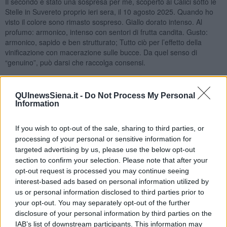
Il secondo è stato una sospresa per me, scoperto ai Calici sotto le
Stelle in Suvereto proprio ieri sera, il 10 agosto 2025. Quando ho
visto il colore sono rimasto sospreso. Giallo dorato intenso. Al
profumo: armonico, intenso con sentori di frutta candita. Gusto:
armonico, sapido e ben strutturato; Tutto ciò per l’effetto della
vinificazione con macerazione sulle bucce. Da quel senso di
“genuino”, può darsi che raccolga consensi.
QUInewsSiena.it -
Do Not Process My Personal
Information
If you wish to opt-out of the sale, sharing to third parties, or
processing of your personal or sensitive information for
targeted advertising by us, please use the below opt-out
section to confirm your selection. Please note that after your
opt-out request is processed you may continue seeing
Loc Macchion dei Lupi, prima di arrivare in Suvereto dal lato
interest-based ads based on personal information utilized by
Venturina Terme SS 398.
us or personal information disclosed to third parties prior to
Nadio Stronchi
your opt-out. You may separately opt-out of the further
disclosure of your personal information by third parties on the
IAB’s list of downstream participants. This information may