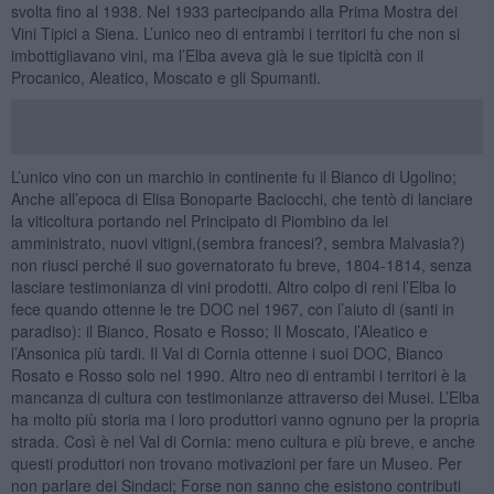
svolta fino al 1938. Nel 1933 partecipando alla Prima Mostra dei
Vini Tipici a Siena. L’unico neo di entrambi i territori fu che non si
imbottigliavano vini, ma l’Elba aveva già le sue tipicità con il
Procanico, Aleatico, Moscato e gli Spumanti.
L’unico vino con un marchio in continente fu il Bianco di Ugolino;
Anche all’epoca di Elisa Bonoparte Baciocchi, che tentò di lanciare
la viticoltura portando nel Principato di Piombino da lei
amministrato, nuovi vitigni,(sembra francesi?, sembra Malvasia?)
non riusci perché il suo governatorato fu breve, 1804-1814, senza
lasciare testimonianza di vini prodotti. Altro colpo di reni l’Elba lo
fece quando ottenne le tre DOC nel 1967, con l’aiuto di (santi in
paradiso): il Bianco, Rosato e Rosso; Il Moscato, l’Aleatico e
l’Ansonica più tardi. Il Val di Cornia ottenne i suoi DOC, Bianco
Rosato e Rosso solo nel 1990. Altro neo di entrambi i territori è la
mancanza di cultura con testimonianze attraverso dei Musei. L’Elba
ha molto più storia ma i loro produttori vanno ognuno per la propria
strada. Così è nel Val di Cornia: meno cultura e più breve, e anche
questi produttori non trovano motivazioni per fare un Museo. Per
non parlare dei Sindaci; Forse non sanno che esistono contributi