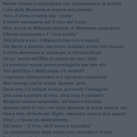
Norme viticole e enologiche che miglioreranno la qualità
​I vini della Maremma si stanno arricchendo
Vino, il clima ci mette alle “corde”
Il terroir necessario per il vino del futuro
​Vino di uva di Malvasia Istriana: in Maremma usata poco
​Libreria antiquaria e il “vino scritto”
​Viticoltura e vini: il Manzoni che non ti aspetti
​Vin Santo e passito, ma erano chiamati anche vini-liquore
Il clima determina le scelte per la vitivinicoltura
Un po' storia dell'Elba in attesa del vino 2025
Le continue nuove prove enologiche per fare vini
Vini dell'Elba e Valdicornia, c'è rivalità?
​I vignaiolo democristano e il vignaiolo comunista
​Non rinnego mai la storia. Spesso, però...
​Dove non c’è cultura enoica, provvede l’immagine
​Una cosa è parlare di vino, altra cosa è venderlo
Bolgheri enoica sorprende: nel bene e nel male
​Quando parli di vino non puoi ignorare la storia umana, ma...
Uva e vino all’Isola del Giglio, mancano ancora due aspetti
​Vino!...e bevanda dealcolizzata
​Dal testo: ” il Vino, tra il sacro e il profano”
Le contraddizioni degli eventi non escludono il vino