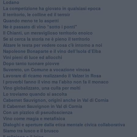
Lodano
​La competizione ha giovato in qualsiasi epoca
Il territorio, le colline ed il terroir
Quando meno te lo aspetti
​Ne è passato di vino “sotto i ponti"
​Il Chianti, un meraviglioso territorio enoico
​Se si cerca la storia ne è pieno il territorio
Alzare le testa per vedere cosa c'è intorno a noi
​Napoleone Bonaparte e il vino dell’Isola d’Elba
Vini pieni di luce ed allocchi
Dopo tanto tuonare piovve
Suvereto, un Comune a vocazione vinosa
Lavorare di ricamo realizzando il Valzer in Rosa
​I proverbi fanno il vino ma l’abito non fa il monaco
Vino globalizzato, una culla per molti
Lo troviamo quando si ascolta
Cabernet Sauvignon, origini anche in Val di Cornia
Il Cabernet Sauvignon in Val di Cornia
Con un pizzico di pseudoscienza
​Vino come magia e metafisica
Dialoghi e aperture dalla etica mentale civica collaborativa
Siamo tra lusco e il brusco
Il religioso e il laico