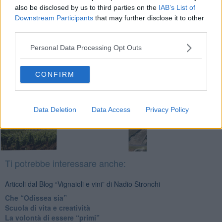
also be disclosed by us to third parties on the
IAB’s List of
Downstream Participants
that may further disclose it to other
third parties.
Se vuoi leggere le notizie principali della Toscana iscriviti alla
Newsletter QUInews - ToscanaMedia.
Arriva gratis tutti i giorni
Personal Data Processing Opt Outs
alle 20:00 direttamente nella tua casella di posta.
Basta cliccare
QUI
CONFIRM
Fotogallery
Data Deletion
Data Access
Privacy Policy
Ti potrebbe interessare anche:
Articoli dal Blog “Vignaioli e vini” di Nadio Stronchi
​Che “Odissea sia”
Scuola di vita e creatività
​La volontà di essere “primi”