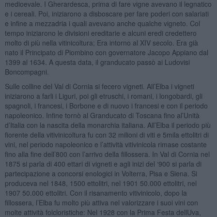
medioevale. I Gherardesca, prima di fare vigne avevano il legnatico
e i cereali. Poi, iniziarono a disboscare per fare poderi con salariati
e infine a mezzadria i quali avevano anche qualche vigneto. Col
tempo iniziarono le divisioni ereditarie e alcuni eredi credettero
molto di più nella vitinicoltura; Era intorno al XIV secolo. Era già
nato il Principato di Piombino con governatore Jacopo Appiano dal
1399 al 1634. A questa data, il granducato passò ai Ludovisi
Boncompagni.
Sulle colline del Val di Cornia si fecero vigneti. All’Elba i vigneti
iniziarono a farli i Liguri, poi gli etruschi, i romani, i longobardi, gli
spagnoli, i francesi, i Borbone e di nuovo i francesi e con il periodo
napoleonico. Infine tornò al Granducato di Toscana fino al’Unità
d’Italia con la nascita della monarchia italiana. All’Elba il periodo più
fiorente della vitivinicoltura fu con 32 milioni di viti e 5mila ettolitri di
vini, nel periodo napoleonico e l’attività vitivinicola rimase costante
fino alla fine dell’800 con l’arrivo della fillossera. In Val di Cornia nel
1875 si parla di 400 ettari di vigneti e agli inizi del ‘900 si parla di
partecipazione a concorsi enologici in Volterra, Pisa e Siena. Si
produceva nel 1848, 1500 ettolitri, nel 1901 50.000 ettolitri, nel
1907 50.000 ettolitri. Con il risanamento vitivinicolo, dopo la
fillossera, l’Elba fu molto più attiva nel valorizzare i suoi vini con
molte attività folcloristiche: Nel 1928 con la Prima Festa dellUva,