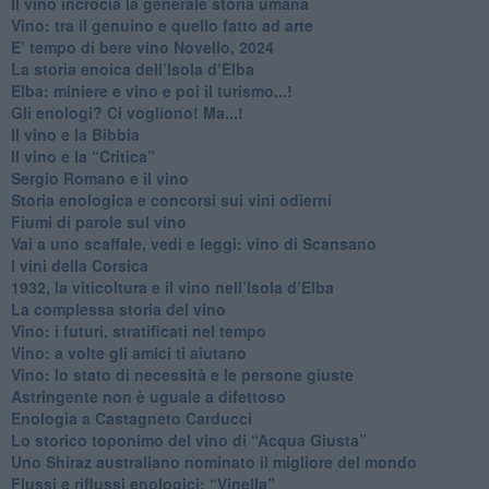
​Il vino incrocia la generale storia umana
Vino: tra il genuino e quello fatto ad arte
E’ tempo di bere vino Novello, 2024
La storia enoica dell’Isola d’Elba
Elba: miniere e vino e poi il turismo...!
​Gli enologi? Ci vogliono! Ma...!
​Il vino e la Bibbia
​Il vino e la “Critica”
Sergio Romano e il vino
​Storia enologica e concorsi sui vini odierni
Fiumi di parole sul vino
​Vai a uno scaffale, vedi e leggi: vino di Scansano
​I vini della Corsica
​1932, la viticoltura e il vino nell’Isola d’Elba
​La complessa storia del vino
​Vino: i futuri, stratificati nel tempo
Vino: a volte gli amici ti aiutano
Vino: lo stato di necessità e le persone giuste
​Astringente non è uguale a difettoso
Enologia a Castagneto Carducci
Lo storico toponimo del vino di “Acqua Giusta”
Uno Shiraz australiano nominato il migliore del mondo
​Flussi e riflussi enologici: “Vinella”