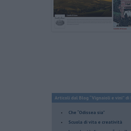
Articoli dal Blog “Vignaioli e vini” d
​Che “Odissea sia”
Scuola di vita e creatività