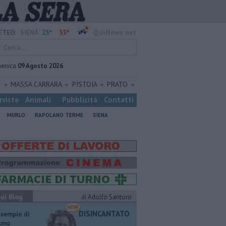
23°
35°
ETEO:
SIENA
QuiNews.net
enica
09 Agosto 2026
O
MASSA CARRARA
PISTOIA
PRATO
rviste
Animali
Pubblicità
Contatti
MURLO
RAPOLANO TERME
SIENA
ui Blog
di Adolfo Santoro
DISINCANTATO
esempio di
ismo