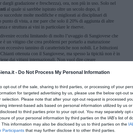
r dargli gradazione e freschezza), ora, non più in uso. Solo nel
nti
al quale si sarebbe ispirato oltre un secolo dopo, il
o succedute molte modifiche e migliorati ai disciplinari di
 punto di vista, a me pare che solo il 20% di aggiunta di altre
a e struttura ai vini in particolare le riserve.
o divenire eccelsi limitando di molto l’uvaggio di Sangiovese che
ome è un vitigno che crea problemi per portarlo a maturazione
 con eccessivo tannino di caratteristiche non nobili. Le Istituzioni
 Chianti ottenuta con il Sangiovese, ma spesso la tipicità non è in
iene dai vitigni internazionali. Non vuol dire creare
l territorio (terroir) che fa le differenze anche da collina ad altra
ena.it -
Do Not Process My Personal Information
vinicola “Castello di Uzzano” Chianti Classico, la vendemmia del
lore: rosso rubino con tonalità vivace. Profumo: franco,
to opt-out of the sale, sharing to third parties, or processing of your per
sto: armonico, piacevole, leggera vinosità con una sensazione
formation for targeted advertising by us, please use the below opt-out s
r selection. Please note that after your opt-out request is processed y
eing interest-based ads based on personal information utilized by us or
disclosed to third parties prior to your opt-out. You may separately opt-
losure of your personal information by third parties on the IAB’s list of
. This information may also be disclosed by us to third parties on the
IA
Participants
that may further disclose it to other third parties.