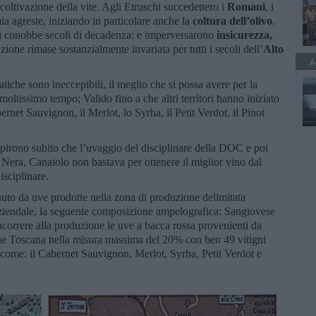
coltivazione della vite. Agli Etruschi succedettero i
Romani
, i
a agreste, iniziando in particolare anche la
coltura dell’olivo
.
ti conobbe secoli di decadenza: e imperversarono
insicurezza,
azione rimase sostanzialmente invariata per tutti i secoli dell’
Alto
A
iche sono ineccepibili, il meglio che si possa avere per la
 moltissimo tempo; Valido fino a che altri territori hanno iniziato
ernet Sauvignon, il Merlot, lo Syrha, il Petit Verdot, il Pinot
cepirono subito che l’uvaggio del disciplinare della DOC e poi
era, Canaiolo non bastava per ottenere il miglior vino dal
isciplinare.
nuto da uve prodotte nella zona di produzione delimitata
 aziendale, la seguente composizione ampelografica: Sangiovese
correre alla produzione le uve a bacca rossa provenienti da
ione Toscana nella misura massima del 20% con ben 49 vitigni
 come: il Cabernet Sauvignon, Merlot, Syrha, Petit Verdot e