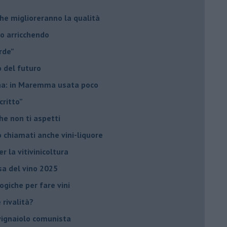
he miglioreranno la qualità
no arricchendo
orde”
no del futuro
iana: in Maremma usata poco
critto”
che non ti aspetti
o chiamati anche vini-liquore
r la vitivinicoltura
esa del vino 2025
giche per fare vini
è rivalità?
 vignaiolo comunista