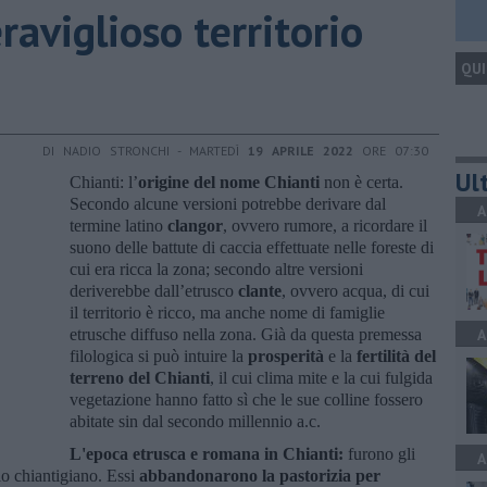
eraviglioso territorio
QUI
DI NADIO STRONCHI - MARTEDÌ
19 APRILE 2022
ORE 07:30
Ult
Chianti: l’
origine del nome Chianti
non è certa.
Secondo alcune versioni potrebbe derivare dal
A
termine latino
clangor
, ovvero rumore, a ricordare il
suono delle battute di caccia effettuate nelle foreste di
cui era ricca la zona; secondo altre versioni
deriverebbe dall’etrusco
clante
, ovvero acqua, di cui
il territorio è ricco, ma anche nome di famiglie
etrusche diffuso nella zona. Già da questa premessa
A
filologica si può intuire la
prosperità
e la
fertilità del
terreno del Chianti
, il cui clima mite e la cui fulgida
vegetazione hanno fatto sì che le sue colline fossero
abitate sin dal secondo millennio a.c.
L'epoca etrusca e romana in Chianti:
furono gli
A
io chiantigiano. Essi
abbandonarono la pastorizia per