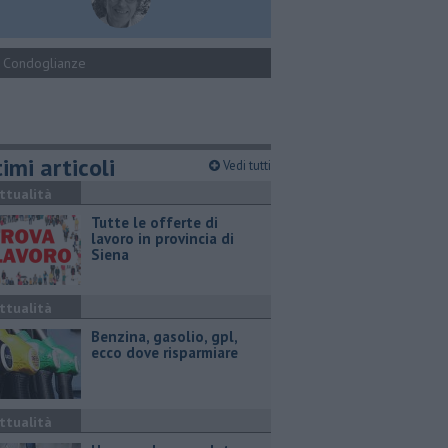
Condoglianze
imi articoli
Vedi tutti
ttualità
​Tutte le offerte di
lavoro in provincia di
Siena
ttualità
​Benzina, gasolio, gpl,
ecco dove risparmiare
ttualità