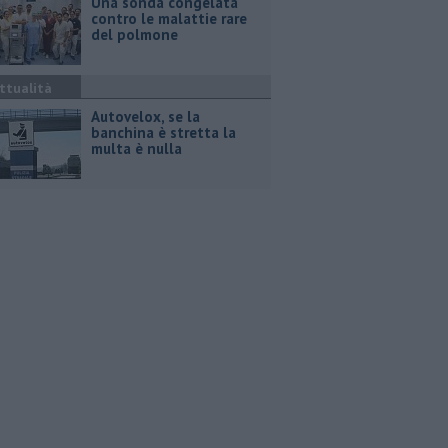
Una sonda congelata
contro le malattie rare
del polmone
ttualità
Autovelox, se la
banchina è stretta la
multa è nulla