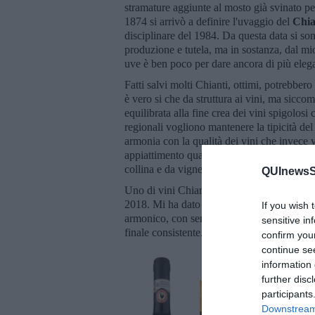
stramature aggiunte al mosto già svinato pe
1874 si arrivò a definire l'uvaggio del
Chia
disciplinare del 1984. Da questa data si son
produzione e tutela, ma in sostanza, dal mio
uve è ben poco per dare ancora di più eleganz
Fatti salvi molti Chianti, ottimi, potrebber
è vero si che da struttura ai vini, ma sicc
equilibrata alla fine crea dei vini spigolosi
regionali vogliono mantenere la tipicità del
armonia con la qualità dei vini che invece v
appiattimento qualitativo perché alla fine è i
collina e da vigneto a vigneto (cru).
QUInewsSi
Uno di vini Chianti è quello dell’azienda 
2018. Mi ha dato le seguenti sensazioni: Co
If you wish 
armonico, con sentori mammola e cuoio. Gu
sensitive in
finale consistente.
confirm you
continue se
information 
further disc
participants
Downstream 