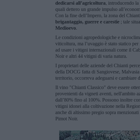
dedicarsi all’agricoltura
, introducendo la 
quali dettero un grande impulso all’economi
Con la fine dell’Impero, la zona del Chian
brigantaggio, guerre e carestie
; tale situ
Medioevo
.
Le condizioni agropedologiche e nicroclimat
viticoltura, ma l’uvaggio è stato statico per
ad usare i vitigni internazionali come il Cab
Noir e altri 44 vitigni di varia natura.
I proprietari delle aziende del Chianti per
della DOCG fatta di Sangiovese, Malvasia N
territorio, occorreva adeguarsi e cambiare d
Il vino "Chianti Classico" deve essere otte
provenienti da vigneti aventi, nell'ambito
dall’80% fino al 100%. Possono inoltre con
vitigni idonei alla coltivazione nella Reg
anche di altissimo pregio sopra menzionati
Pimot Noir.