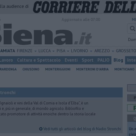
alla audience di
o
Aggiornato alle 07:00
M
Dom
AMIATA
FIRENZE
LUCCA
PISA
LIVORNO
AREZZO
GROSSET
Lavoro
Cultura e Spettacolo
Eventi
Sport
PALIO
Blog
Inte
ERARDENGA
CHIUSDINO
MONTERIGGIONI
MONTERONI D'ARBIA
MONTICIANO
Stronchi
gnaioli e vini della Val di Cornia e Isola d’Elba”, è un
 e, più in generale, di mondo agricolo. Bibliofilo e
stato promotore di attività enoiche dentro la storia locale
Q
Vedi tutti gli articoli del blog di Nadio Stronchi
​Un 
civ