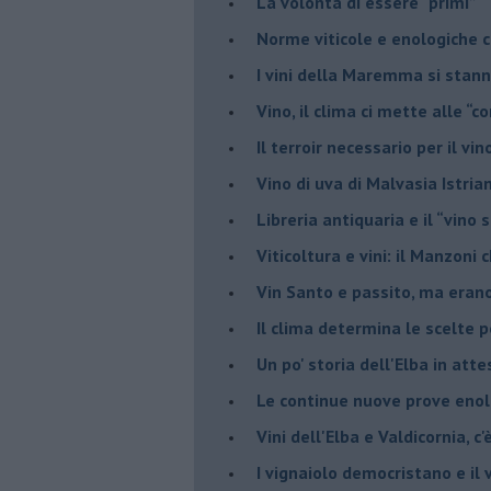
​La volontà di essere “primi”
Norme viticole e enologiche c
​I vini della Maremma si stan
Vino, il clima ci mette alle “c
Il terroir necessario per il vi
​Vino di uva di Malvasia Istr
​Libreria antiquaria e il “vino s
​Viticoltura e vini: il Manzoni 
​Vin Santo e passito, ma eran
Il clima determina le scelte pe
Un po' storia dell'Elba in att
Le continue nuove prove enolo
Vini dell'Elba e Valdicornia, c'
​I vignaiolo democristano e il