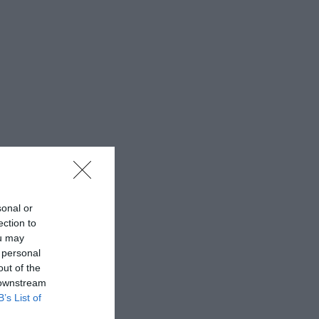
sonal or
ection to
ou may
 personal
out of the
 downstream
B’s List of