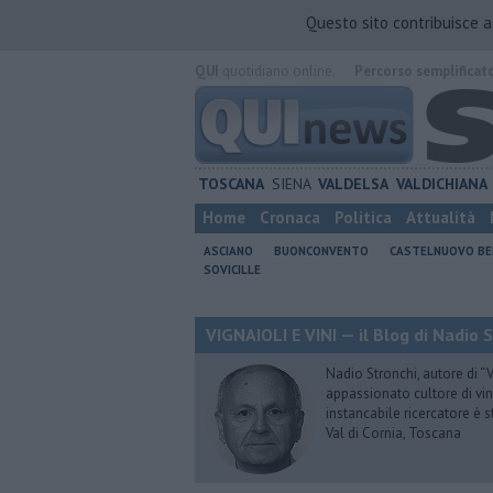
Questo sito contribuisce 
QUI
quotidiano online.
Percorso semplificat
TOSCANA
SIENA
VALDELSA
VALDICHIANA
Home
Cronaca
Politica
Attualità
ASCIANO
BUONCONVENTO
CASTELNUOVO B
SOVICILLE
VIGNAIOLI E VINI — il Blog di Nadio 
Nadio Stronchi, autore di “Vi
appassionato cultore di vini
instancabile ricercatore è 
Val di Cornia, Toscana