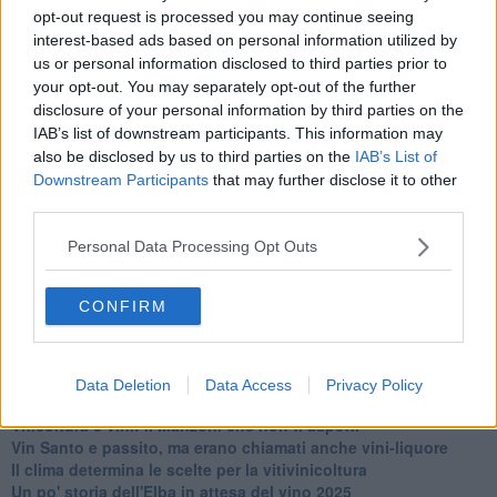
opt-out request is processed you may continue seeing
interest-based ads based on personal information utilized by
us or personal information disclosed to third parties prior to
your opt-out. You may separately opt-out of the further
disclosure of your personal information by third parties on the
IAB’s list of downstream participants. This information may
Ti potrebbe interessare anche:
also be disclosed by us to third parties on the
IAB’s List of
Downstream Participants
that may further disclose it to other
Articoli dal Blog “Vignaioli e vini” di Nadio Stronchi
third parties.
​Che “Odissea sia”
Scuola di vita e creatività
Personal Data Processing Opt Outs
​La volontà di essere “primi”
Norme viticole e enologiche che miglioreranno la qualità
CONFIRM
​I vini della Maremma si stanno arricchendo
Vino, il clima ci mette alle “corde”
Il terroir necessario per il vino del futuro
​Vino di uva di Malvasia Istriana: in Maremma usata poco
Data Deletion
Data Access
Privacy Policy
​Libreria antiquaria e il “vino scritto”
​Viticoltura e vini: il Manzoni che non ti aspetti
​Vin Santo e passito, ma erano chiamati anche vini-liquore
Il clima determina le scelte per la vitivinicoltura
Un po' storia dell'Elba in attesa del vino 2025