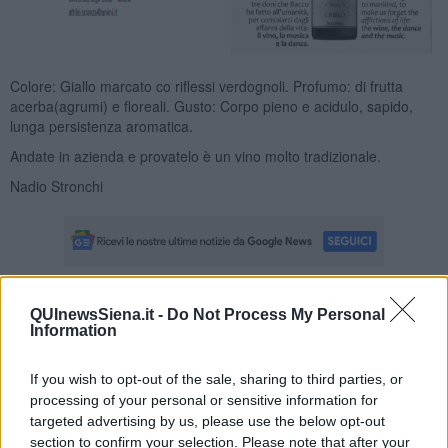
Colore: Giallo marcato co riflessi verdognoli. Profumo: di frutta
acerba(agrumi) e floreali. Gusto: Corpo pieno e acidulo, sapido,
lunga persistenza aromatica.
Andate in azienda e provatelo è un vino molto tradizionale.
Nadio Stronchi
QUInewsSiena.it -
Do Not Process My Personal
Se vuoi leggere le notizie principali della Toscana iscriviti alla
Information
Newsletter QUInews - ToscanaMedia.
Arriva gratis tutti i giorni
alle 20:00 direttamente nella tua casella di posta.
If you wish to opt-out of the sale, sharing to third parties, or
Basta cliccare
QUI
processing of your personal or sensitive information for
targeted advertising by us, please use the below opt-out
Fotogallery
section to confirm your selection. Please note that after your