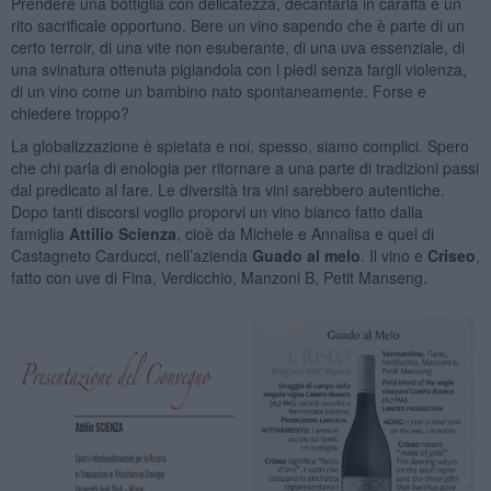
Prendere una bottiglia con delicatezza, decantarla in caraffa è un
rito sacrificale opportuno. Bere un vino sapendo che è parte di un
certo terroir, di una vite non esuberante, di una uva essenziale, di
una svinatura ottenuta pigiandola con i piedi senza fargli violenza,
di un vino come un bambino nato spontaneamente. Forse e
chiedere troppo?
La globalizzazione è spietata e noi, spesso, siamo complici. Spero
che chi parla di enologia per ritornare a una parte di tradizioni passi
dal predicato al fare. Le diversità tra vini sarebbero autentiche.
Dopo tanti discorsi voglio proporvi un vino bianco fatto dalla
famiglia
Attilio Scienza
, cioè da Michele e Annalisa e quel di
Castagneto Carducci, nell’azienda
Guado al melo
. Il vino e
Criseo
,
fatto con uve di Fina, Verdicchio, Manzoni B, Petit Manseng.