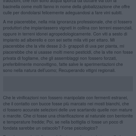
tradizioni, che non sono acqua sporca da buttare via con la
bacinella come molti fanno in nome della globalizzazione che offre
culle per dondolarsi felicemente adeguandosi a fare vini subiti.
A me piacerebbe, nella mia ignoranza professionale, che ci fossero
produttori che impiantassero vigneti in collina con terreni essenziali,
oppure in terreni idonei agropedologicamente. Con viti a sesto di
impianto ad alberello e con sei sette mila viti per ettaro. Mi
piacerebbe che la vite desse 2-3- grappoli di uva per pianta, mi
piacerebbe che si usasse molti meno pesticidi, che la vite non fosse
privata di fogliame, che gli assemblaggi non fossero forzati,
preferibilmente monovitigno, fatte salve le sperimentazioni che
sono nella natura dell’uomo; Recuperando vitigni regionali.
Che le vinificazioni non fossero manipolate con fermenti estranei,
che il contatto con bucce fosse più marcato nei mosti bianchi, che
ci fossero accurate selezioni delle uve scartando quelle non mature
o marcite. Che ci fosse una chiarificazione al naturale con bentonite
e temperature fredde; Poi, se nella bottiglia ci fosse un poco di
fondata sarebbe un ostacolo? Forse psicologico?