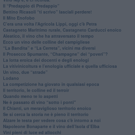
Il “Predappio di Predappio”
Bettino Ricasoli “ti scrivo” lasciali perdere!
Il Mito Enofobo
​C’era una volta l'Agricola Lippi, oggi c'è Petra
​Castagneto Marittimo rurale, Castagneto Carducci enoico
Aleatico, il vino che ha attraversato il tempo
Ecco un vino delle colline del campigliese
“La Bandita” e “La Cerreta”, vicini ma diversi
​Il Prosecco Spumante, “Champagne” dei “poveri”?
​La lotta eroica dei docenti e degli enologi
​La vitivinicoltura e l’enologia ufficiale e quella ufficiosa
​Un vino, due “strade”
Lodano
​La competizione ha giovato in qualsiasi epoca
Il territorio, le colline ed il terroir
Quando meno te lo aspetti
​Ne è passato di vino “sotto i ponti"
​Il Chianti, un meraviglioso territorio enoico
​Se si cerca la storia ne è pieno il territorio
Alzare le testa per vedere cosa c'è intorno a noi
​Napoleone Bonaparte e il vino dell’Isola d’Elba
Vini pieni di luce ed allocchi