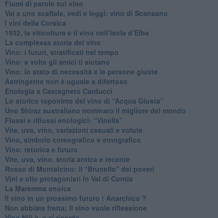
Fiumi di parole sul vino
​Vai a uno scaffale, vedi e leggi: vino di Scansano
​I vini della Corsica
​1932, la viticoltura e il vino nell’Isola d’Elba
​La complessa storia del vino
​Vino: i futuri, stratificati nel tempo
Vino: a volte gli amici ti aiutano
Vino: lo stato di necessità e le persone giuste
​Astringente non è uguale a difettoso
Enologia a Castagneto Carducci
Lo storico toponimo del vino di “Acqua Giusta”
Uno Shiraz australiano nominato il migliore del mondo
​Flussi e riflussi enologici: “Vinella”
Vite, uva, vino, variazioni casuali e volute
Vino, simbolo coreografico e etnografico
​Vino: retorica e futuro
​Vite, uva, vino, storia antica e recente
​Rosso di Montalcino: il “Brunello” dei poveri
Vini e olio protagonisti in Val di Cornia
​La Maremma enoica
Il vino in un prossimo futuro ! Anarchico ?
​Non abbiate fretta; Il vino vuole riflessione
​Vino Niji è, e ci ricorda.