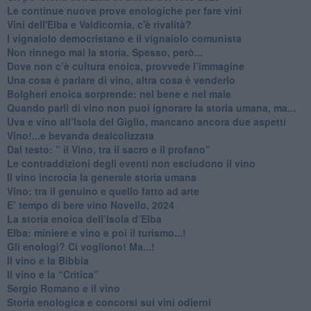
Le continue nuove prove enologiche per fare vini
Vini dell'Elba e Valdicornia, c'è rivalità?
​I vignaiolo democristano e il vignaiolo comunista
​Non rinnego mai la storia. Spesso, però...
​Dove non c’è cultura enoica, provvede l’immagine
​Una cosa è parlare di vino, altra cosa è venderlo
Bolgheri enoica sorprende: nel bene e nel male
​Quando parli di vino non puoi ignorare la storia umana, ma...
Uva e vino all’Isola del Giglio, mancano ancora due aspetti
​Vino!...e bevanda dealcolizzata
​Dal testo: ” il Vino, tra il sacro e il profano”
Le contraddizioni degli eventi non escludono il vino
​Il vino incrocia la generale storia umana
Vino: tra il genuino e quello fatto ad arte
E’ tempo di bere vino Novello, 2024
La storia enoica dell’Isola d’Elba
Elba: miniere e vino e poi il turismo...!
​Gli enologi? Ci vogliono! Ma...!
​Il vino e la Bibbia
​Il vino e la “Critica”
Sergio Romano e il vino
​Storia enologica e concorsi sui vini odierni